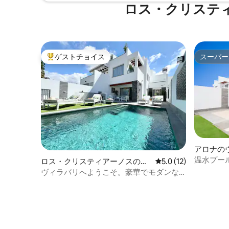
ロス・クリステ
ゲストチョイス
スーパー
大好評のゲストチョイスです。
スーパー
アロナの
温水プー
ロス・クリスティアーノスのヴ
レビュー12件、5つ星
5.0 (12)
アリーな
ィラ
ヴィラバリへようこそ。豪華でモダンな
休暇先です。