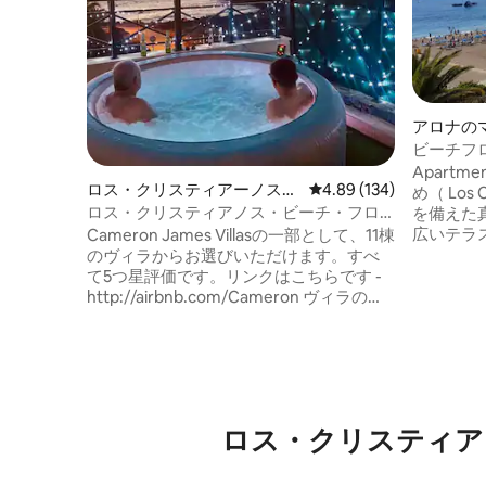
アロナの
ト
ビーチフ
ドルーム
Apartmen
ロス・クリスティアーノスの
レビュー134件、5つ星
4.89 (134)
め（ Los 
一軒家
ロス・クリスティアノス・ビーチ・フロ
を備えた
ント・サンセット・リトリート
広いテラ
Cameron James Villasの一部として、11棟
サンラウ
のヴィラからお選びいただけます。すべ
ルームに
て5つ星評価です。リンクはこちらです -
プンキッ
http://airbnb.com/Cameron ヴィラのド
ルがありま
アから徒歩60秒で海に飛び込めることを
ビ、マス
想像してみてください。 ビーチフロント
サイズベッ
サンセットビュービラはテネリフェ島全
室、バス
体で最高のロケーションにあります。静
ーのない3
かな秘密のビーチにひっそりと佇んでい
まり急で
ますが、ロス・クリスティアーノスのメ
ロス・クリスティア
インタウンから数分以内です。 庭にはビ
ーチ/オーシャン/サンセットビューがあ
り、ご家族で使えるバーベキューとダイ