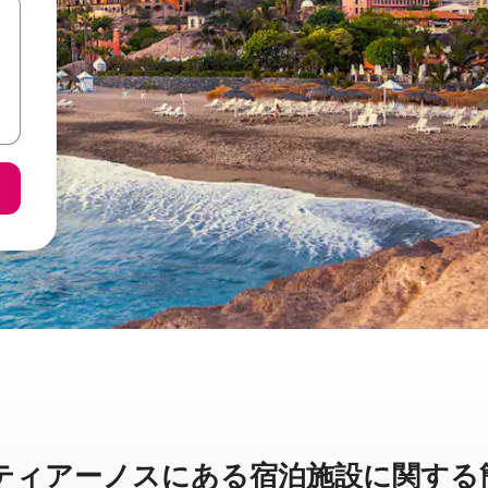
ーノスに⁠あ⁠る宿⁠泊⁠施⁠設⁠に関⁠す⁠る簡⁠