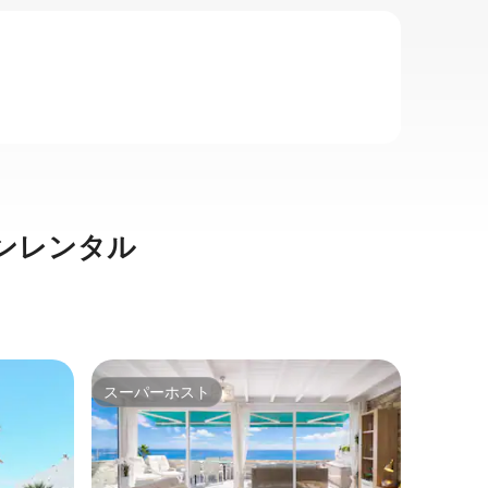
ンレンタル
コスタ・
スーパーホスト
スーパ
スーパーホスト
スーパ
Villa
The View
専用プー
を備えた
モダンな