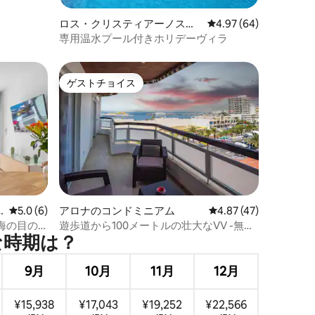
ロス・クリスティアーノスの
レビュー64件、5つ星
4.97 (64)
一軒家
専用温水プール付きホリデーヴィラ
ゲストチョイス
ゲストチョイス
レビュー6件、5つ星中5.0つ星の平均評価
5.0 (6)
アロナのコンドミニアム
レビュー47件、5つ星
4.87 (47)
海の目の
遊歩道から100メートルの壮大なVV -無料
⁠期⁠は⁠？
Wi-Fi-
9月
10月
11月
12月
¥15,938
¥17,043
¥19,252
¥22,566