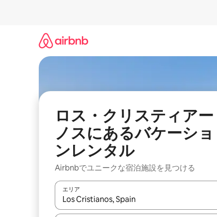
コ
ン
テ
ン
ツ
に
ス
キ
ッ
プ
ロス・クリスティアー
ノスにあるバケーショ
ンレンタル
Airbnbでユニークな宿泊施設を見つける
エリア
検索結果が表示されたら、上下の矢印キーを使っ