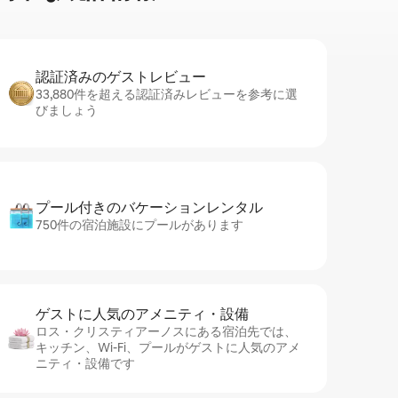
認証済みのゲ⁠ス⁠ト⁠レ⁠ビ⁠ュ⁠ー
33,880件を超える認証済みレビューを参考に選
びましょう
プール付きのバ⁠ケ⁠ー⁠シ⁠ョ⁠ンレ⁠ン⁠タ⁠ル
750件の宿泊施設にプールがあります
ゲストに人⁠気⁠のア⁠メ⁠ニ⁠テ⁠ィ・設⁠備
ロス・クリスティアーノスにある宿泊先では、
キッチン、Wi-Fi、プールがゲストに人気のアメ
ニティ・設備です