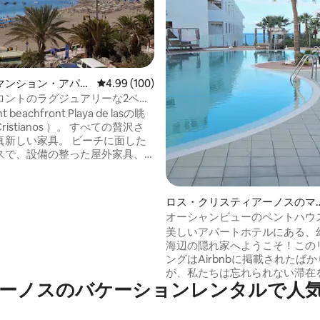
マンション・アパー
レビュー100件、5つ星中4.99つ星の平均評価
4.99 (100)
ロントのラグジュアリーな2ベッ
-ロスクリスティーナノス
t beachfront Playa de lasの眺
中4.89つ星の平均評価
Cristianos ）。 すべての贅沢さ
真新しい家具。 ビーチに面した
スで、設備の整った屋外家具、
ンジャー。 広々としたリビング
は、壮大な景色が楽しめるオー
チン、大きなダイニングテーブ
ロス・クリスティアーノスのマ
す。 高速Wi - Fi、ケーブルテレ
ンション・アパート
オーシャンビューのペントハウ
ターベッドルーム2室（クイーン
コン｜温水プール
美しいアパートホテルにある、
ドルーム）、バスルーム1.5
海辺の隠れ家へようこそ！この
ルーム、 アパートはエレベータ
ングはAirbnbに掲載されたば
階にあります（ 60段、広く、あ
が、私たちは忘れられない滞在
はありません）。
ーノスのバケーションレンタルで人
てきた約5年の経験を持ってい
広々としたアパートからは、海
してイルカやウミガメが頻繁に