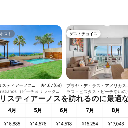
ホスト
ゲストチョイス
ホスト
ゲストチョイス
4.93つ星の平均評価
リスティアーノスの
レビュー69件、5つ星中4.67つ星の平均評価
4.67 (69)
プラヤ・デ・ラス・アメリカス
のマンション・アパート
os Cristianos （ビーチ＆リラックス
ラス・ビスタス・ビーチ沿いの
スティアーノスを訪⁠れ⁠るの⁠に最⁠適⁠な時
）
前の新築マンション
4月
5月
6月
7月
8月
¥16,885
¥14,676
¥14,518
¥16,254
¥17,043