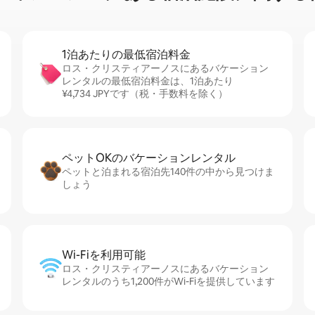
1泊あたりの最⁠低⁠宿⁠泊⁠料⁠金
ロス・クリスティアーノスにあるバケーション
レンタルの最低宿泊料金は、1泊あたり
¥4,734 JPYです（税・手数料を除く）
ペットOKのバ⁠ケ⁠ー⁠シ⁠ョ⁠ンレ⁠ン⁠タ⁠ル
ペットと泊まれる宿泊先140件の中から見つけま
しょう
Wi-Fiを利⁠用⁠可⁠能
ロス・クリスティアーノスにあるバケーション
レンタルのうち1,200件がWi-Fiを提供しています