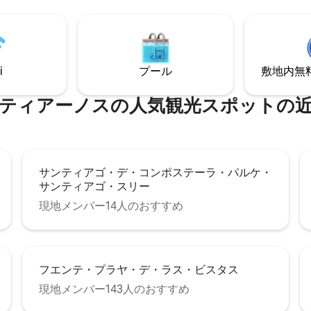
湾の息をのむような景色が見渡
専用テラスで朝食を楽しみ、温
サイドでリラックスし、完璧な
めに設計された、設備の充実し
でくつろぎの時間をお過ごしく
i
プール
敷地内無料駐
南部の中心部から徒歩わずか10
的な立地にあります。
ティアーノスの人気観光スポットの
サンティアゴ・デ・コンポステーラ・パルケ・
サンティアゴ・スリー
現地メンバー14人のおすすめ
フエンテ・プラヤ・デ・ラス・ビスタス
現地メンバー143人のおすすめ