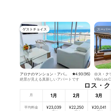
ゲストチョイス
スーパー
ゲストチョイス
スーパー
アロナのマンション・アパー
レビュー95件、5つ星中
4.93 (95)
ロス・ク
ト
一軒家
絶景が見える真新しいアパートです
Villa L
ロス・クリ
＆ゴルフ
月
1月
2月
3月
¥23,039
¥22,250
¥20,041
平均料金