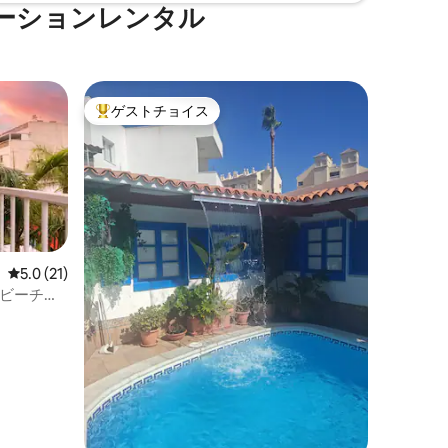
ーションレンタル
ゲストチョイス
大好評のゲストチョイスです。
レビュー21件、5つ星中5.0つ星の平均評価
5.0 (21)
MC、ビーチま