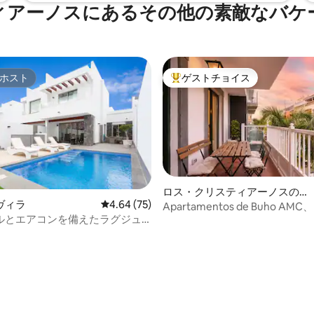
ィアーノスにあるその他の素敵なバケ
ホスト
ゲストチョイス
ホスト
大好評のゲストチョイスです。
ロス・クリスティアーノスのマ
ヴィラ
レビュー75件、5つ星中4.64つ星の平均評価
4.64 (75)
ンション・アパート
Apartamentos de Buho A
ルとエアコンを備えたラグジュ
で3分|エアコン|
中5.0つ星の平均評価
ヴィラ。