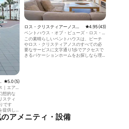
す。 ヴ
広々とし
います。
室には専用
ラには、
ロス・クリスティアーノスの
レビュー43件、5つ星
4.95 (43)
別のアパ
マンション・アパート
ペントハウス・オブ・ビューズ・ロス・
と屋外テ
クリスティアノス
この素晴らしいペントハウスは、ビーチ
わってい
やロス・クリスティアノスのすべての必
ら美しい
要なサービスに文字通り1歩でアクセスで
きるバケーションホームをお探しなら理
想的なオプションです。 エレベーターで
アクセス可能で、あと数ステップです。
玄関からの息をのむような海の眺め！ 94
平方メートルのアパートと30平方メート
レビュー5件、5つ星中5.0つ星の平均評価
5.0 (5)
ルの囲まれた家具付きテラスには、くつ
ス｜エア
ろぎのラウンジ、2つのサンラウンジャ
幻想的な
ー、電動オーニングが備わっています。
リスティ
高品質の家電を備えたキッチン、大きな
かりです
窓から自然光がたっぷり入るダイニング
を提供し
ルーム。
気のアメニティ・設備
ます。この
、山、そ
見られる