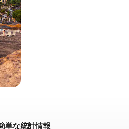
単⁠な統⁠計⁠情⁠報