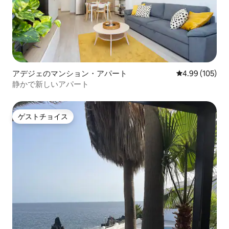
アデジェのマンション・アパート
レビュー105件
4.99 (105)
静かで新しいアパート
ゲストチョイス
ゲストチョイス