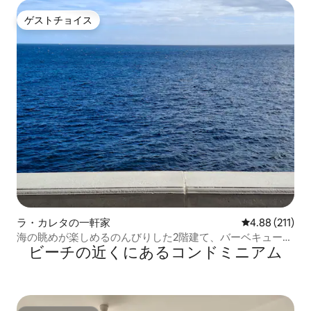
ゲストチョイス
ゲストチョイス
ラ・カレタの一軒家
レビュー211件
4.88 (211)
海の眺めが楽しめるのんびりした2階建て、バーベキュー、
ビーチの近くにあるコンドミニアム
日当たりの良いテラス