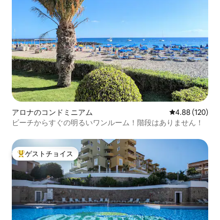
アロナのコンドミニアム
レビュー120件
4.88 (120)
ビーチからすぐの明るいワンルーム！階段はありません！
ゲストチョイス
大好評のゲストチョイスです。