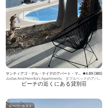
サンティアゴ・デル・テイデのアパート・マ
レビュー385件
4.89 (385)
ンション
Justas And Henrika's Apartments、ダブルベッドのアパー
ビーチの近くにある貸別荘
ト...
スーパーホスト
スーパーホスト