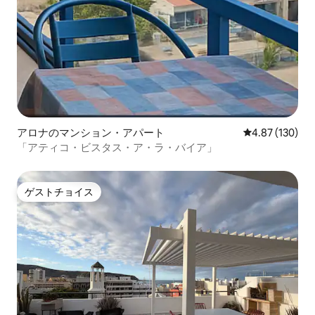
アロナのマンション・アパート
レビュー130件
4.87 (130)
「アティコ・ビスタス・ア・ラ・バイア」
ゲストチョイス
ゲストチョイス