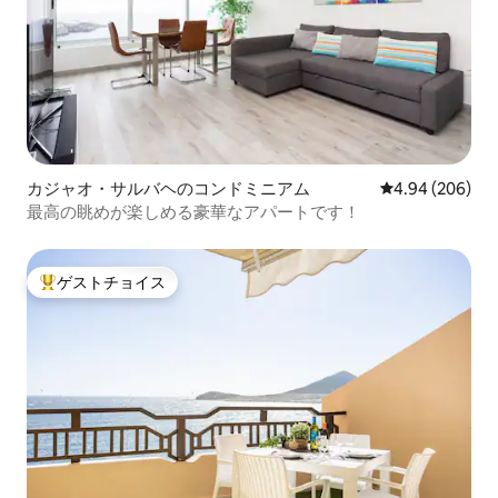
カジャオ・サルバヘのコンドミニアム
レビュー206件
4.94 (206)
最高の眺めが楽しめる豪華なアパートです！
ゲストチョイス
大好評のゲストチョイスです。