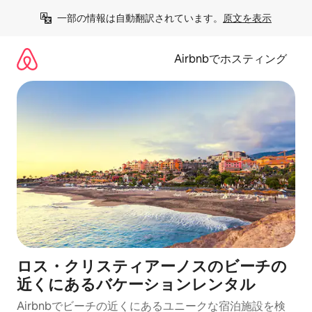
コ
一部の情報は自動翻訳されています。
原文を表示
ン
テ
ン
Airbnbでホスティング
ツ
に
ス
キ
ッ
プ
ロス・クリスティアーノスのビーチの
近くにあるバケーションレンタル
Airbnbでビーチの近くにあるユニークな宿泊施設を検