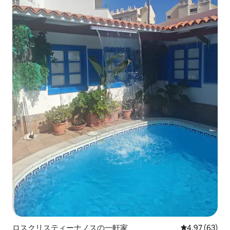
ロスクリスティーナノスの一軒家
レビュー63件
4.97 (63)