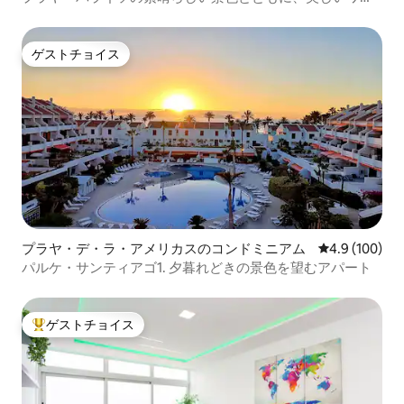
ルームとともに
ゲストチョイス
ゲストチョイス
プラヤ・デ・ラ・アメリカスのコンドミニアム
レビュー100
4.9 (100)
パルケ・サンティアゴ1. 夕暮れどきの景色を望むアパート
ゲストチョイス
大好評のゲストチョイスです。