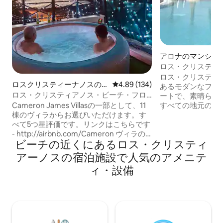
アロナのマンショ
ト
ロス・クリスティ
辺のアパート
ロス・クリスティ
ロスクリスティーナノスの
レビュー134件、5つ星中4.89
4.89 (134)
あるモダンなフラ
一軒家
ロス・クリスティアノス・ビーチ・フロ
ートで、素晴らし
ント・サンセット・リトリート
すべての地元のア
Cameron James Villasの一部として、11
玄関から50メー
棟のヴィラからお選びいただけます。す
ペイン語のバーや
べて5つ星評価です。リンクはこちらです
ンドとHiperdin
- http://airbnb.com/Cameron ヴィラの
ビーチの近くにあるロス・クリスティ
つろぎリラックス
ドアから徒歩60秒で海に飛び込めること
所で、海を見渡せ
を想像してみてください。 ビーチフロン
アーノスの宿泊施設で人気のアメニテ
物を楽しめます。 英語とスペイン語のテ
トサンセットビュービラはテネリフェ島
ィ・設備
レビ、高速Wi-Fi
全体で最高のロケーションにあります。
には、シャワーが
静かな秘密のビーチにひっそりと佇んで
ーンベッド、寝室
いますが、ロス・クリスティアーノスの
ペース。 プールエ
メインタウンから数分以内です。 庭には
ました。
ビーチ/オーシャン/サンセットビューが
あり、ご家族で使えるバーベキューとダ