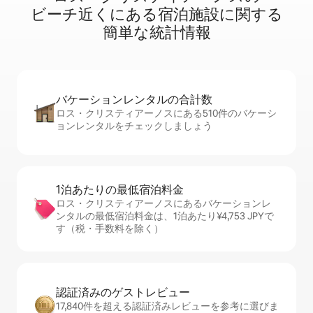
ビ⁠ー⁠チ⁠近⁠く⁠に⁠あ⁠る宿⁠泊⁠施⁠設⁠に関⁠す⁠る
簡⁠単⁠な統⁠計⁠情⁠報
バケーションレ⁠ン⁠タ⁠ル⁠の合⁠計⁠数
ロス・クリスティアーノスにある510件のバケーシ
ョンレンタルをチェックしましょう
1泊あたりの最⁠低⁠宿⁠泊⁠料⁠金
ロス・クリスティアーノスにあるバケーションレ
ンタルの最低宿泊料金は、1泊あたり¥4,753 JPYで
す（税・手数料を除く）
認証済みのゲ⁠ス⁠ト⁠レ⁠ビ⁠ュ⁠ー
17,840件を超える認証済みレビューを参考に選びま