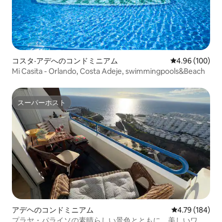
コスタ·アデへのコンドミニアム
レビュー100件
4.96 (100)
Mi Casita - Orlando, Costa Adeje, swimmingpools&Beach
スーパーホスト
スーパーホスト
アデヘのコンドミニアム
レビュー184件
4.79 (184)
プラヤ・パライソの素晴らしい景色とともに、美しいワン