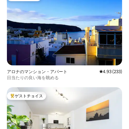
アロナのマンション・アパート
レビュー233件
4.93 (233)
日当たりの良い海を眺める
ゲストチョイス
大好評のゲストチョイスです。