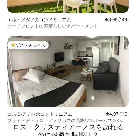
エル・メダノのコンドミニアム
レビュー149件
4.95 (149)
ビーチフロントの素晴らしいアパートメント
ゲストチョイス
大好評のゲストチョイスです。
コスタ·アデへのコンドミニアム
レビュー116件
4.97 (116)
プラヤ・デ・ラス・アメリカスの高級ワンルームマンショ
ロス・クリスティアーノスを訪⁠れ⁠る
ン
の⁠に最⁠適⁠な時⁠期⁠は⁠？