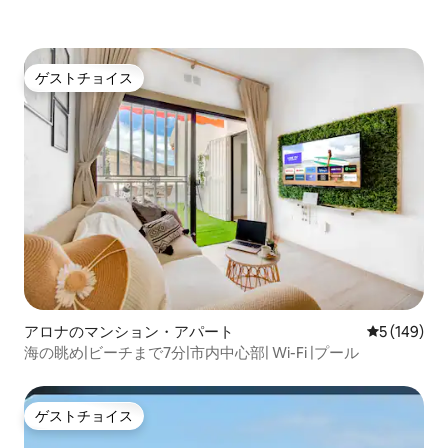
ゲストチョイス
ゲストチョイス
アロナのマンション・アパート
レビュー14
5 (149)
海の眺め|ビーチまで7分|市内中心部| Wi-Fi |プール
ゲストチョイス
ゲストチョイス