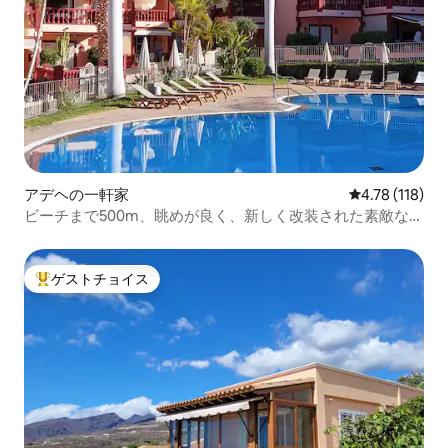
アデヘの一軒家
レビュー118
4.78 (118)
ビーチまで500m、眺めが良く、新しく改装された素敵なヴ
ィラ
ゲストチョイス
大好評のゲストチョイスです。