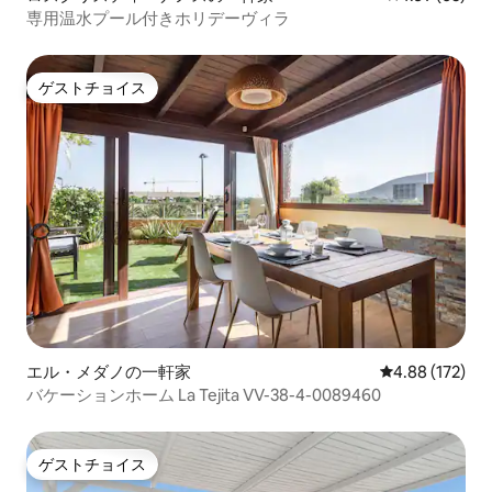
専用温水プール付きホリデーヴィラ
ゲストチョイス
ゲストチョイス
エル・メダノの一軒家
レビュー172件
4.88 (172)
バケーションホーム La Tejita VV-38-4-0089460
ゲストチョイス
ゲストチョイス