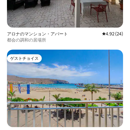
アロナのマンション・アパート
レビュー24件
4.92 (24)
都会の調和の居場所
ゲストチョイス
ゲストチョイス