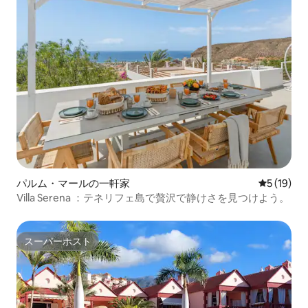
パルム・マールの一軒家
レビュー1
5 (19)
Villa Serena ：テネリフェ島で贅沢で静けさを見つけよう。
スーパーホスト
スーパーホスト