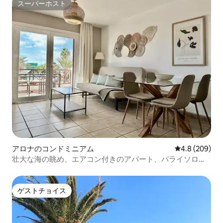
スーパーホスト
スーパーホスト
アロナのコンドミニアム
レビュー209
4.8 (209)
壮大な海の眺め、エアコン付きのアパート、パライソロイ
ヤル
ゲストチョイス
ゲストチョイス