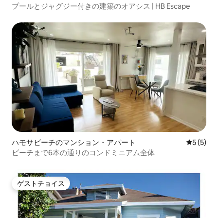
プールとジャグジー付きの建築のオアシス | HB Escape
ハモサビーチのマンション・アパート
レビュー
5 (5)
ビーチまで6本の通りのコンドミニアム全体
ゲストチョイス
ゲストチョイス