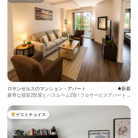
スーパーホスト
ロサンゼルスのマンション・アパート
新しい宿
新着
豪華な寝室2部屋とバスルーム2室 | フルサービスアパート |
ロサンゼルス
ゲストチョイス
大好評のゲストチョイスです。