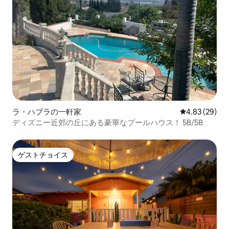
ラ・ハブラの一軒家
レビュー29件
4.83 (29)
ディズニー近郊の丘にある豪華なプールハウス！ 5B/5B
ゲストチョイス
ゲストチョイス