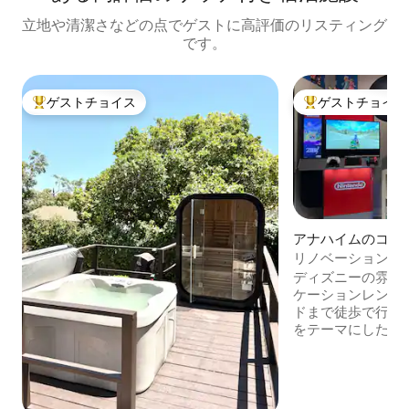
立地や清潔さなどの点でゲストに高評価のリスティング
です。
ゲストチョイス
ゲストチョイス
大好評のゲストチョイスです。
大好評のゲストチ
アナハイムのコン
リノベーション済
まで徒歩2分／ト
ディズニーの雰囲
／エアコン／プー
ケーションレンタ
ドまで徒歩で行け
をテーマにしたキ
ーム、子ども向け
楽しみください。高
プール、スパ、フ
場をご利用いただ