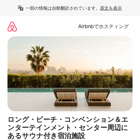
コ
一部の情報は自動翻訳されています。
原文を表示
ン
テ
ン
Airbnbでホスティング
ツ
に
ス
キ
ッ
プ
ロング・ビーチ・コンベンション＆エ
ンターテインメント・センター周辺に
あ⁠るサ⁠ウ⁠ナ⁠付⁠き宿⁠泊⁠施⁠設