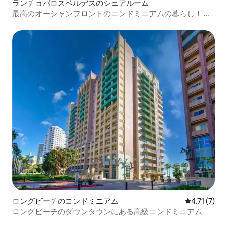
ランチョパロスベルデスのシェアルーム
最高のオーシャンフロントのコンドミニアムの暮らし！ ！
！
ロングビーチのコンドミニアム
レビュー7件
4.71 (7)
ロングビーチのダウンタウンにある高級コンドミニアム