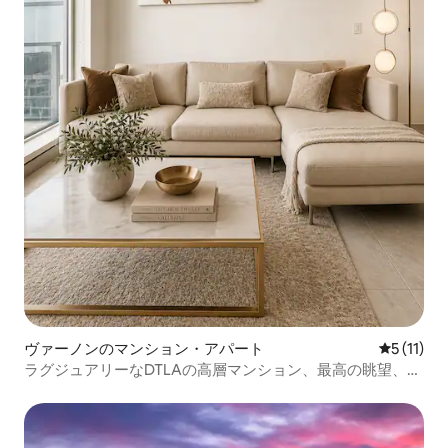
ヴァーノンのマンション・アパート
レビュー1
5 (11)
ラグジュアリーなDTLAの高層マンション、最高の眺望、プ
ール、無料駐車場