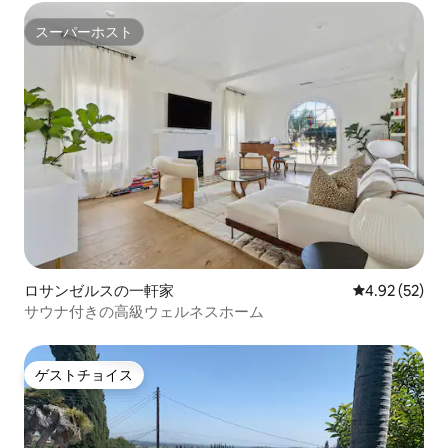
スーパーホスト
スーパーホスト
ロサンゼルスの一軒家
レビュー52件
4.92 (52)
サウナ付きの高級ウェルネスホーム
ゲストチョイス
ゲストチョイス