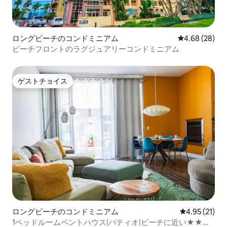
ロングビーチのコンドミニアム
レビュー28件
4.68 (28)
ビーチフロントのラグジュアリーコンドミニアム
ゲストチョイス
ゲストチョイス
ロングビーチのコンドミニアム
レビュー21件
4.95 (21)
1ベッドルームペントハウス|パティオ|ビーチに近い★★