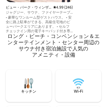
くのリゾートアナ
ムでリラックスし
ビュー・パーク・ウィンザ
レビュー246件、5つ星中4.99
4.99 (246)
適したアナハイムA
ー・ヒルズの離れ
ジャグジー、サウナ、ファイヤーテーブ
は、ディズニーラ
ル、滝、ソフィーの近く。
• 豪華なワンルーム型ゲストハウス。 • 安
ィズニー、コンベ
全に路上駐車ができる、高級住宅地のビ
数歩。アナハイム
ューパークエリアにあります。 • セルフ
ケーションレンタ
チェックイン用の電子キーパッド付き専
れに最適なアナハ
ロング・ビーチ・コンベンション＆エ
用ゲート付き玄関 • プレミアムチャンネ
たを待っています
ルが見れるケーブルテレビ • 滝のあるプ
ンターテインメント・センター周辺の
ライベート裏庭のオアシス • リラックス
サ⁠ウ⁠ナ⁠付⁠き宿⁠泊⁠施⁠設で人⁠気⁠の
できるジャグジー、サウナ、ファイヤー
テーブル • SoFiスタジアム、Intuitドー
ア⁠メ⁠ニ⁠テ⁠ィ⁠・設⁠備
ム、Kia Forumから3マイル • USC、クリ
プトアリーナ、BMOスタジアムから5マ
イル • ロサンゼルス国際空港（LAX）とビ
ーチから6マイル • 高速道路とメトロ路線
の近く • ペットの同伴は禁止です（ホス
トはペットの毛にアレルギーがありま
す）。
キッチン
Wi-Fi