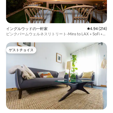
イングルウッドの一軒家
レビュー214件
4.94 (214)
ピンクパームウェルネスリトリート-Mins to LAX + SoFi +ビ
ーチ
ゲストチョイス
ゲストチョイス