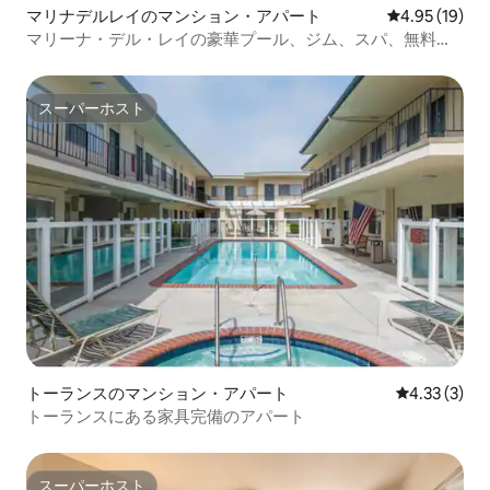
マリナデルレイのマンション・アパート
レビュー19件
4.95 (19)
マリーナ・デル・レイの豪華プール、ジム、スパ、無料駐
車場
スーパーホスト
スーパーホスト
トーランスのマンション・アパート
レビュー3件
4.33 (3)
トーランスにある家具完備のアパート
スーパーホスト