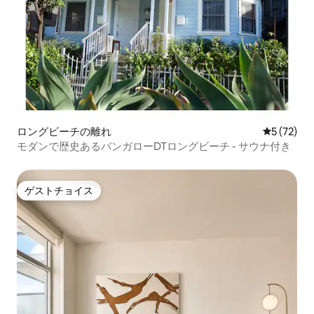
ロングビーチの離れ
レビュー7
5 (72)
モダンで歴史あるバンガローDTロングビーチ - サウナ付き
ゲストチョイス
ゲストチョイス