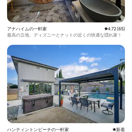
アナハイムの一軒家
レビュー65件
4.72 (65)
最高の立地、ディズニーとナットの近くの快適な隠れ家！
ハンティントンビーチの一軒家
新しい宿
新着