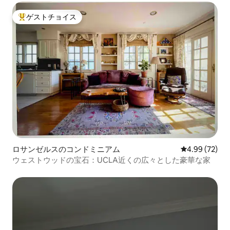
ゲストチョイス
大好評のゲストチョイスです。
ロサンゼルスのコンドミニアム
レビュー72件
4.99 (72)
ウェストウッドの宝石：UCLA近くの広々とした豪華な家