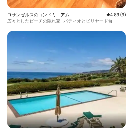
ロサンゼルスのコンドミニアム
レビュー9件
4.89 (9)
広々としたビーチの隠れ家 | パティオとビリヤード台