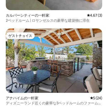
カルバーシティーの一軒家
レビュー3件
4.67 (3)
2ベッドルーム | ロサンゼルスの豪華な建築物に滞在
ゲストチョイス
ゲストチョイス
アナハイムの一軒家
レビュー2
5 (24)
ディズニーランド近くの豪華な3ベッドルームのファームハ
ウス+5つ星のホットタブ