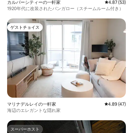
カルバーシティーの一軒家
レビュー53件
4.87 (53)
1920年代に改装されたバンガロー（スチームルーム付き）
ゲストチョイス
ゲストチョイス
マリナデルレイの一軒家
レビュー47件
4.89 (47)
海辺のエレガントな隠れ家
スーパーホスト
スーパーホスト