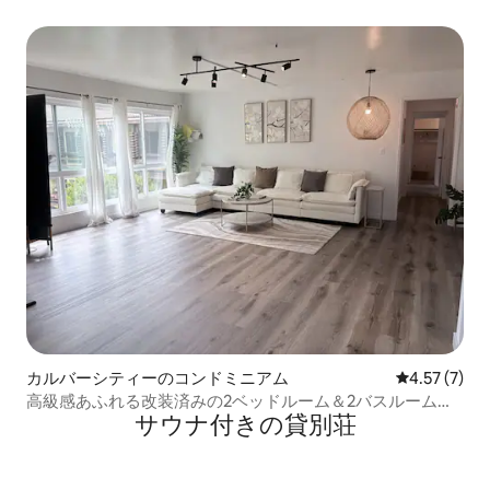
★★
カルバーシティーのコンドミニアム
レビュー7件
4.57 (7)
高級感あふれる改装済みの2ベッドルーム＆2バスルーム、
サウナ付きの貸別荘
プール付き