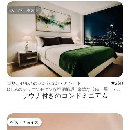
スーパーホスト
スーパーホスト
ロサンゼルスのマンション・アパート
レビュー
5 (4)
DTLAのシックでモダンな宿泊施設 | 豪華な設備、屋上テラ
サウナ付きのコンドミニアム
ス、駐車場、ジム、スパ
ゲストチョイス
ゲストチョイス