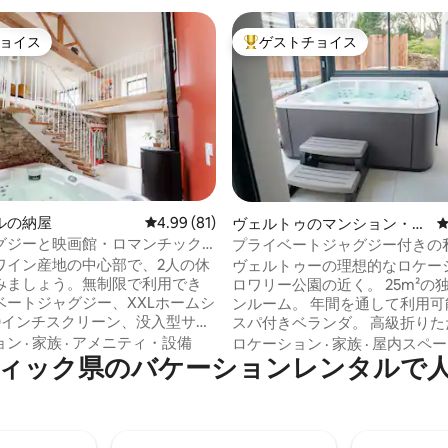
ョイス
ゲストチョイス
ョイス
大好評のゲストチョイスです。
中4.98つ星の平均評価
ルの納屋
レビュー81件、5つ星中4.99つ星の平均評価
4.99 (81)
ヴェルトゥのマンション・ア
パート
グジーと映画館・ロマンチック
プライベートジャグジー付きの
タジオのプロジェクター
ワイン産地の中心部で、2人の休
ヴェルトゥーの理想的なロケー
みましょう。無制限で利用でき
ロワリー公園の近く。 25m²の独立したワ
ベートジャグジー、XXLホームシ
ンルーム。 年間を通して利用可能な専用
00インチスクリーン、没入型サウ
スパ付きベランダ。 高級折りたたみ式ベ
読書や空想にふけるための吊り
ッド。160 * 200 快適さ保証 必要に応じ
ョン
·
家族
·
アメニティ・設備
ロケーション
·
家族
·
屋内スペー
ンモックネット、そしてブドウ
ィック県のバケーションレンタルで
て、大型テレビを楽しむための
る床から天井までの窓。1850
スペースをご利用いただけます。 Wi-F
ンプレスとして使われていた建
500 Mb キッチン：食器洗い機
築家が完全に一新。60平方メー
電子レンジ、オーブン、IHクッ
50平方フィート）の個性とデザイ
ーター、ネスプレッコマシン。 恋人と過