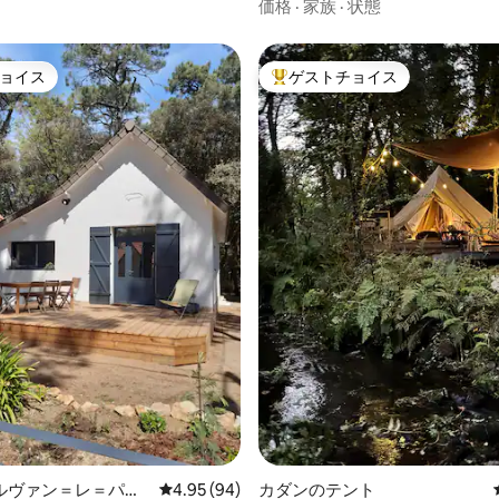
シークレットルーム
価格
·
家族
·
状態
ョイス
ゲストチョイス
ョイス
大好評のゲストチョイスです。
4.91つ星の平均評価
ルヴァン＝レ＝パン
レビュー94件、5つ星中4.95つ星の平均評価
4.95 (94)
カダンのテント