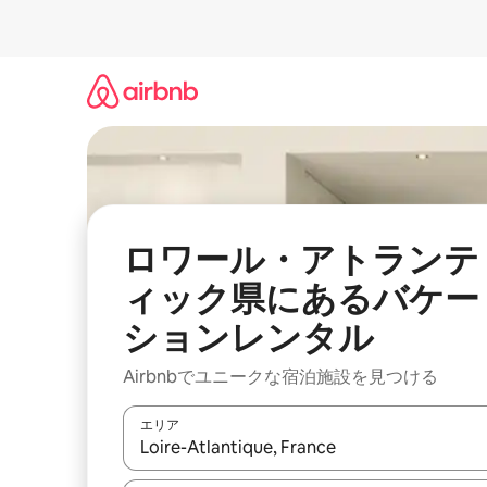
コ
ン
テ
ン
ツ
に
ス
キ
ッ
プ
ロワール・アトランテ
ィック県にあるバケー
ションレンタル
Airbnbでユニークな宿泊施設を見つける
エリア
検索結果が表示されたら、上下の矢印キーを使っ