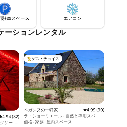
に考えられた場所です。 ⭐ ロマンチック
ス
な夜を過ごした280組以上のカップルから
アクセ
4.9/5の評価を獲得しています。
⁠車ス⁠ペ⁠ー⁠ス
エアコン
ケーションレンタル
ゲストチョイス
大好評のゲストチョイスです。
ベガンヌの一軒家
レビュー90件、5つ星
4.99 (90)
ラ・ショーミエール - 自然と専用スパ
レビュー32件、5つ星中4.94つ星の平均評価
4.94 (32)
価格
·
家族
·
屋内スペース
ャグジー -