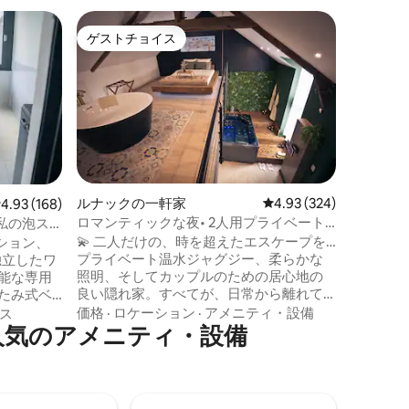
モントル
ゲストチョイス
ゲスト
ゲストチョイス
ゲスト
ヴルのロ
Les Joli
少し、た
しあいましょう！ 
フトで、
しみまし
し、XX
ロケーシ
過ごし、
ー
160x1
ょう。 最も貴重なもの、素敵な時間をご
ルナックの一軒家
レビュー324件、5つ星
4.93 (324)
レビュー168件、5つ星中4.93つ星の平均評価
4.93 (168)
自分にプレ
ロマンティックな夜• 2人用プライベート
私の泡ス
ムーズに
ジャグジー
💫 二人だけの、時を超えたエスケープを…
ション、
すでにそ
プライベート温水ジャグジー、柔らかな
照明、そしてカップルのための居心地の
良い隠れ家。すべてが、日常から離れて
ゆっくりとくつろぎ、心身を癒し、忘れ
価格
·
ロケーション
·
アメニティ・設備
ス
られない夜を過ごすためのデザインで
人気のアメニティ・設備
ソファー
す。 ロマンチックな休暇、記念日、忘れ
i：
られないサプライズに最適です。 プライ
、冷蔵庫、
バシーが守られた、カップルのための滞
キングヒ
在。二人で永遠に残る思い出を作るため