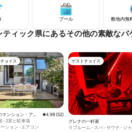
っくりとした時間を過ごすため
ごす夜に理想的な宿泊施設です。 高級
ています。ロマンチックパッケ
パへのプライベートで無制限の
ッサージ、陶芸教室を追加でご
ス。
i
プール
敷地内無料駐
だけます。
ンティック県にあるその他の素敵なバ
トチョイス
ゲストチョイス
ゲストチョイスです。
ゲストチョイス
中5.0つ星の平均評価
のマンション・アパ
レビュー52件、5つ星中4.98つ星の平均評価
4.98 (52)
 - 2室と駐車場
グレナの一軒家
ケーション
·
エアコン
ラブルーム - スパ - サウナ - ジ