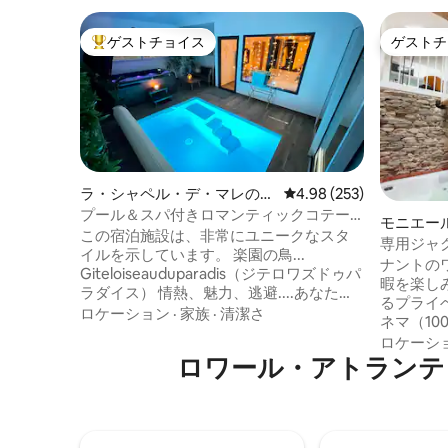
ゲストチョイス
ゲストチ
大好評のゲストチョイスです。
ゲストチ
ラ・シャペル・デ・マレの宿
レビュー253件、5つ星
4.98 (253)
泊先
プール＆スパ付きロマンティックコテー
モニエー
ジ 楽園の鳥
この宿泊施設は、非常にユニークなスタ
専用ジャ
イルを示しています。 楽園の鳥...
な隠れ家
ナントの
Giteloiseauduparadis（ジテロワズドゥパ
暇を楽し
ラダイス） 情熱、魅力、逃避....あなたは
るプライ
正しい場所にいます プライベートスペー
ロケーション
·
家族
·
清潔さ
ネマ（1
スを年間を通してご利用いただけます
ンド）、
ロケーシ
30°Cに温められた屋内プール 36.5°Cのス
下げ式ハ
ロワール・アトランテ
パ（アロマテラピー） キングサイズのベ
畑を見渡せ
ッド（200×200）とくつろげる小さなソ
年にワイ
ファが備わった、心地よいお部屋でくつ
物を、建
ろぎの時間をお過ごしください。 設備の
トル（6
整ったキッチン 屋外テラスと完全に囲ま