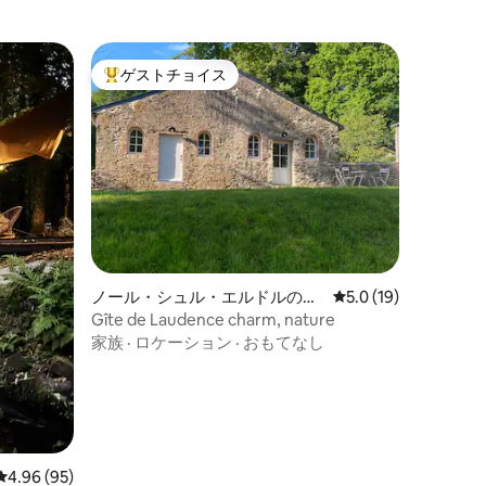
ゲストチョイス
大好評のゲストチョイスです。
ノール・シュル・エルドルの離
レビュー19件、5つ
5.0 (19)
れ
Gîte de Laudence charm, nature
家族
·
ロケーション
·
おもてなし
レビュー95件、5つ星中4.96つ星の平均評価
4.96 (95)