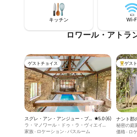
ンが、ゆ
れた庭園。 Gitel'oiseauduparadis LOVE
に作られ
ROOM LA BAULE
ージ、マ
キッチン
Wi-F
利用いた
ロワール・アトラ
ゲストチョイス
ゲス
ゲストチョイス
大好評の
スグレ・アン・アンジュー・ブ
レビュー6件、5つ星
5.0 (6)
ナント郡
ルーの一軒家
ート
ラ・マノワール・ドゥ・ラ・ヴィエイ
秘密の庭園
ユ・ドゥーヴ（Le Manoir de la Vieille
家族
·
ロケーション
·
バスルーム
価格
·
ロ
Douve）- ブラムリーのゲストハウス