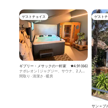
ゲストチョイス
ゲストチ
ゲストチョイス
ゲストチ
ギプリー・メサックの一軒家
レビュー66件、5つ星中
4.91 (66)
ナポレオン | ジャグジー、サウナ、2 人で
の休暇
間取り
·
清潔さ
·
暖房
サン＝ブ