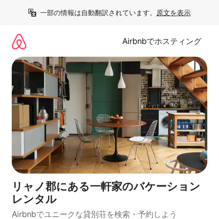
コ
一部の情報は自動翻訳されています。
原文を表示
ン
テ
ン
Airbnbでホスティング
ツ
に
ス
キ
ッ
プ
リャノ郡にある一軒家のバケーション
レンタル
Airbnbでユニークな貸別荘を検索・予約しよう