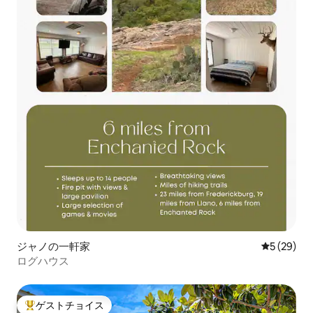
ジャノの一軒家
レビュー2
5 (29)
ログハウス
ゲストチョイス
大好評のゲストチョイスです。