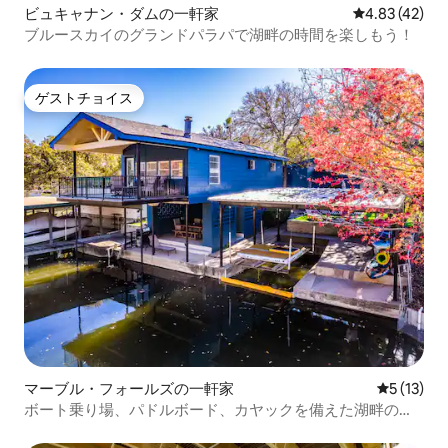
ビュキャナン・ダムの一軒家
レビュー42件
4.83 (42)
ブルースカイのグランドパラパで湖畔の時間を楽しもう！
ゲストチョイス
ゲストチョイス
マーブル・フォールズの一軒家
レビュー1
5 (13)
ボート乗り場、パドルボード、カヤックを備えた湖畔の宝
石