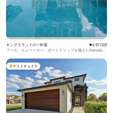
キングスランドの一軒家
レビュー33件
4.97 (33)
プール、エレベーター、ボートスリップを備えたXanadu
Waterfront
ゲストチョイス
大好評のゲストチョイスです。