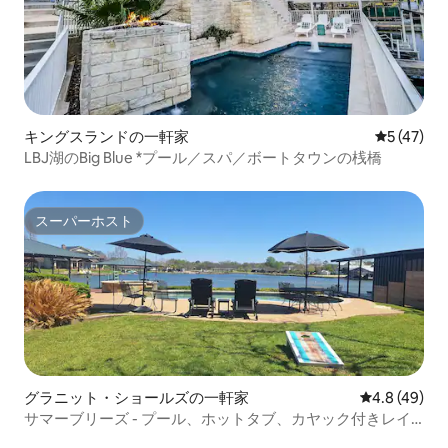
キングスランドの一軒家
レビュー4
5 (47)
LBJ湖のBig Blue *プール／スパ／ボートタウンの桟橋
スーパーホスト
スーパーホスト
グラニット・ショールズの一軒家
レビュー49
4.8 (49)
サマーブリーズ - プール、ホットタブ、カヤック付きレイ
クフロント