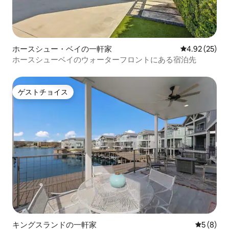
ホースシュー・ベイの一軒家
レビュー25件
4.92 (25)
ホースシューベイのウォーターフロントにある宿泊先
ゲストチョイス
ゲストチョイス
キングスランドの一軒家
レビュー
5 (8)