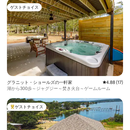
ゲストチョイス
ゲストチョイス
グラニット・ショールズの一軒家
レビュー17件
4.88 (17)
湖から300歩～ジャグジー～焚き火台～ゲームルーム
ゲストチョイス
大好評のゲストチョイスです。