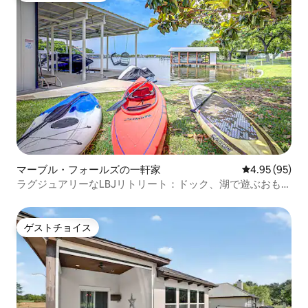
マーブル・フォールズの一軒家
レビュー95件
4.95 (95)
ラグジュアリーなLBJリトリート：ドック、湖で遊ぶおもち
ゃ、電気自動車充電器
ゲストチョイス
ゲストチョイス