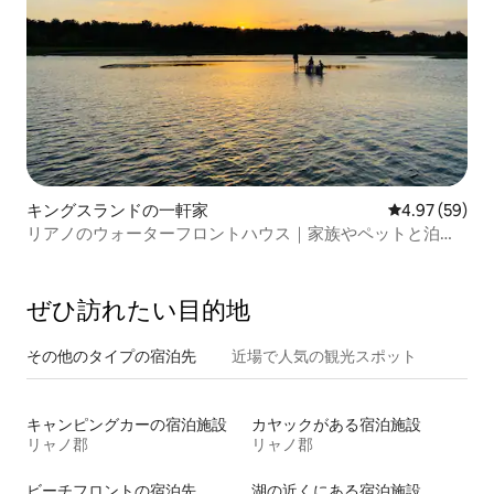
キングスランドの一軒家
レビュー59件
4.97 (59)
リアノのウォーターフロントハウス｜家族やペットと泊ま
れる
ぜひ訪⁠れ⁠た⁠い目⁠的⁠地
その他のタ⁠イ⁠プ⁠の宿⁠泊⁠先
近場で人気の観光スポット
キャンピングカーの宿泊施設
カヤックがある宿泊施設
リャノ郡
リャノ郡
ビーチフロントの宿泊先
湖の近くにある宿泊施設