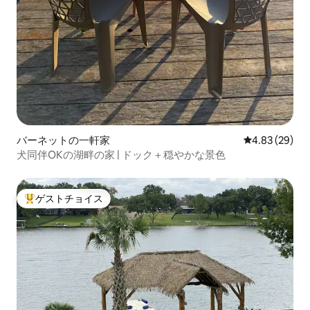
バーネットの一軒家
レビュー29件
4.83 (29)
犬同伴OKの湖畔の家 | ドック＋穏やかな景色
ゲストチョイス
大好評のゲストチョイスです。