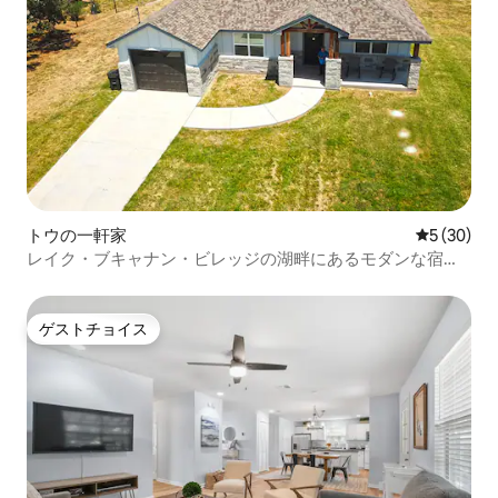
トウの一軒家
レビュー3
5 (30)
レイク・ブキャナン・ビレッジの湖畔にあるモダンな宿泊
先
ゲストチョイス
ゲストチョイス