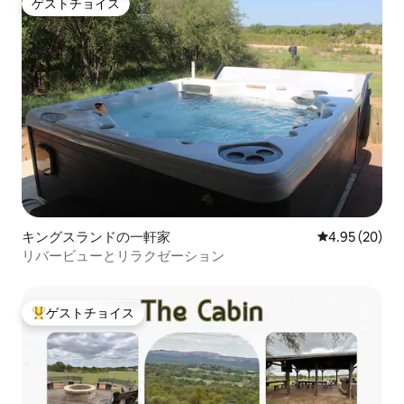
ゲストチョイス
ゲストチョイス
キングスランドの一軒家
レビュー20件
4.95 (20)
リバービューとリラクゼーション
ゲストチョイス
大好評のゲストチョイスです。