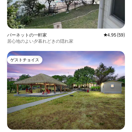
バーネットの一軒家
レビュー59件
4.95 (59)
居心地のよい夕暮れどきの隠れ家
ゲストチョイス
ゲストチョイス