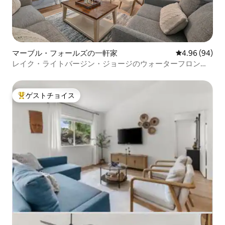
マーブル・フォールズの一軒家
レビュー94件
4.96 (94)
レイク・ライトバージン・ジョージのウォーターフロント
にある隠れ家
ゲストチョイス
大好評のゲストチョイスです。