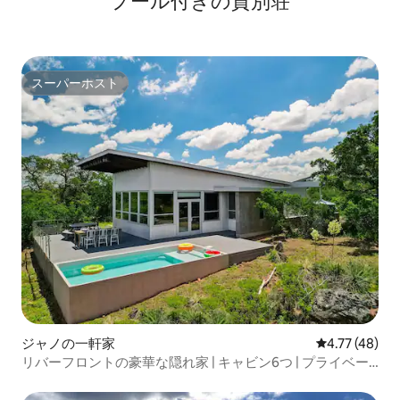
プール付きの貸別荘
スーパーホスト
スーパーホスト
ジャノの一軒家
レビュー48件
4.77 (48)
リバーフロントの豪華な隠れ家 | キャビン6つ | プライベー
トプール