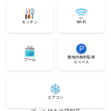
さい！この宿泊施
午前8時までです。 この宿泊施設を借り
え、私たちのドッ
るには25歳以上でなければなりません。
アクセスできます
この宿泊施設の最大宿泊人数は常に12名
のブランコから夕
です。 車両は4台までです。
た、1～2分の場所
キッチン
Wi-Fi
ンプもあります。
敷地内無料駐⁠車
プール
ス⁠ペ⁠ー⁠ス
エアコン