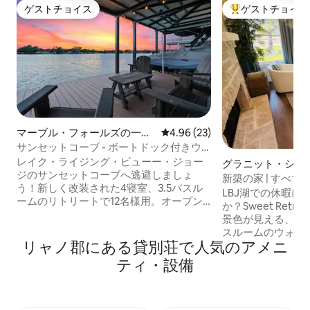
ゲストチョイス
ゲストチョイス
ゲストチョイス
大好評のゲストチ
マーブル・フォールズの一軒
レビュー23件、5つ星中4.96
4.96 (23)
家
サンセットコーブ - ボートドック付きウ
ォーターフロント！
レイク・ライジング・ビューー・ジョー
グラニット・ショ
ジのサンセットコーブへ逃避しましょ
家
新築の家 | すべ
う！新しく改装された4寝室、3.5バスル
しめる | 豪華
LBJ湖での休暇に
ームのリトリートで12名様用。オープン
か？Sweet Ret
デザイン、キング＆クイーンベッド、子
景色が見える、新
供向けテレビ付きの二段ベッドルーム。
スルームのウォー
専用ドック、ファイヤーピット、ホット
リャノ郡にある貸別荘で人気のアメニ
す。集まって忘れ
タブ、カヤック。ボート、釣り、家族で
ための魅力的な空
ティ・設備
の楽しみに最適です。セントラルヒルカ
ル、ご家族、また
ントリーのロケーション。忘れられない
適です。 Sweet Retreatでは、わずかな
湖畔の休暇のために今すぐ予約しましょ
料金で贅沢な湖畔
う！ 騒音禁止の時間帯は、午後10時から