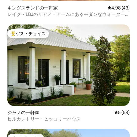
キングスランドの一軒家
レビュー43件
4.98 (43)
レイク・LBJのリアノ・アームにあるモダンなウォーターフ
ロントの宿泊先
ゲストチョイス
大好評のゲストチョイスです。
ジャノの一軒家
レビュー5
5 (58)
ヒルカントリー・ヒッコリーハウス