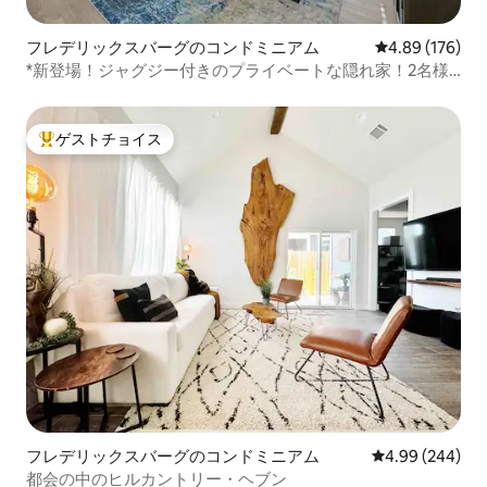
フレデリックスバーグのコンドミニアム
レビュー176件
4.89 (176)
*新登場！ジャグジー付きのプライベートな隠れ家！2名様
用
ゲストチョイス
大好評のゲストチョイスです。
フレデリックスバーグのコンドミニアム
レビュー244件
4.99 (244)
都会の中のヒルカントリー・ヘブン