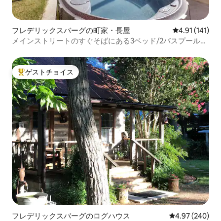
フレデリックスバーグの町家・長屋
レビュー141
4.91 (141)
メインストリートのすぐそばにある3ベッド/2バスプール・
ジャグジー
ゲストチョイス
大好評のゲストチョイスです。
フレデリックスバーグのログハウス
レビュー240件
4.97 (240)