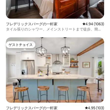
フレデリックスバーグの一軒家
レビュー1063件
4.94 (1063)
タイル張りのシャワー、メインストリートまで徒歩、簡易
キッチン、スマートテレビ
ゲストチョイス
ゲストチョイス
フレデリックスバーグの一軒家
レビュー103件
4.95 (103)