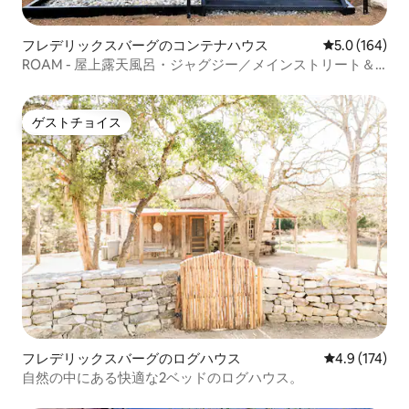
フレデリックスバーグのコンテナハウス
レビュー164
5.0 (164)
ROAM - 屋上露天風呂・ジャグジー／メインストリート＆
290ワインに近い／眺め
ゲストチョイス
ゲストチョイス
フレデリックスバーグのログハウス
レビュー174
4.9 (174)
自然の中にある快適な2ベッドのログハウス。