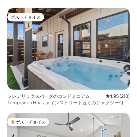
ゲストチョイス
ゲストチョイス
フレデリックスバーグのコンドミニアム
レビュー210件
4.95 (210)
Tempranillo Haus-メインストリート近くのジャグジー付き
の宿泊先！
ゲストチョイス
大好評のゲストチョイスです。