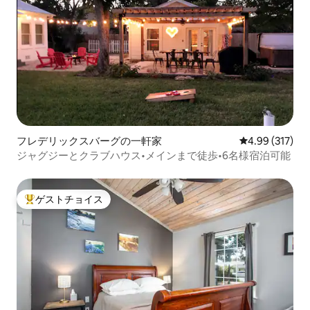
フレデリックスバーグの一軒家
レビュー317件
4.99 (317)
ジャグジーとクラブハウス•メインまで徒歩•6名様宿泊可能
ゲストチョイス
大好評のゲストチョイスです。