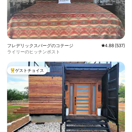
フレデリックスバーグのコテージ
レビュー537件
4.88 (537)
ライリーのヒッチンポスト
ゲストチョイス
大好評のゲストチョイスです。