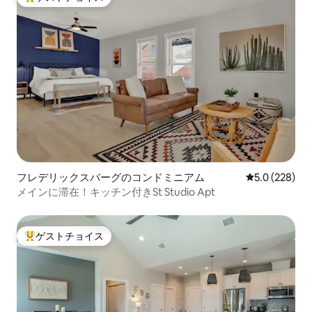
大好評のゲストチョイスです。
フレデリックスバーグのコンドミニアム
レビュー228
5.0 (228)
メインに滞在！キッチン付きSt Studio Apt
ゲストチョイス
大好評のゲストチョイスです。