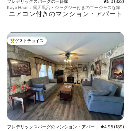
フレデリックスバーグの一軒家
レビュー322
5.0 (322)
Kaye Haus：露天風呂・ジャグジー付きのゴージャスな家
エアコン付きのマンション・アパート
です！
ゲストチョイス
大好評のゲストチョイスです。
フレデリックスバーグのマンション・アパー
レビュー189件
4.96 (189)