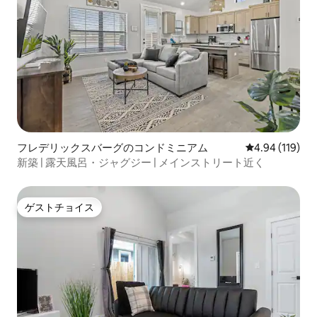
フレデリックスバーグのコンドミニアム
レビュー119件
4.94 (119)
新築 | 露天風呂・ジャグジー | メインストリート近く
ゲストチョイス
ゲストチョイス