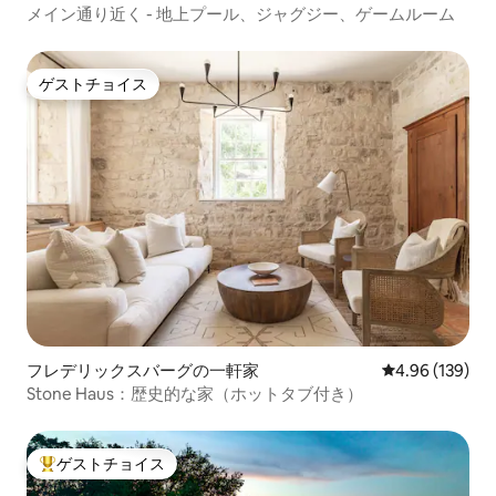
メイン通り近く - 地上プール、ジャグジー、ゲームルーム
ゲストチョイス
ゲストチョイス
フレデリックスバーグの一軒家
レビュー139件
4.96 (139)
Stone Haus：歴史的な家（ホットタブ付き）
ゲストチョイス
大好評のゲストチョイスです。