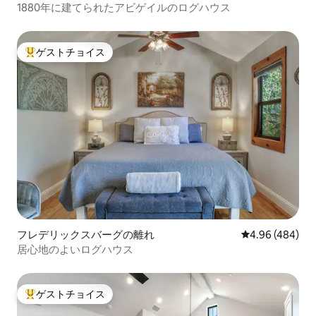
1880年に建てられたアビゲイルのログハウス
ゲストチョイス
大好評のゲストチョイスです。
フレデリックスバーグの離れ
レビュー484件
4.96 (484)
居心地のよいログハウス
ゲストチョイス
大好評のゲストチョイスです。