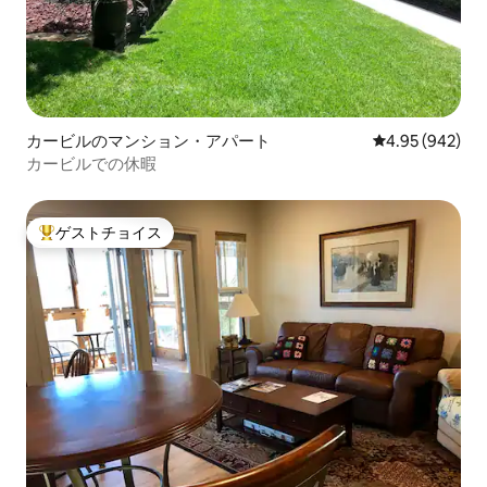
カービルのマンション・アパート
レビュー942件
4.95 (942)
カービルでの休暇
ゲストチョイス
大好評のゲストチョイスです。