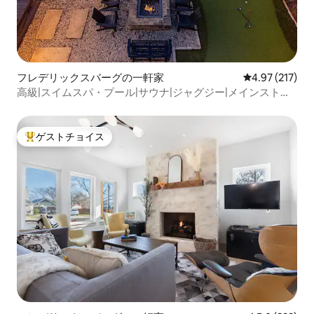
フレデリックスバーグの一軒家
レビュー217件
4.97 (217)
高級|スイムスパ・プール|サウナ|ジャグジー|メインストリ
ートまで2ブロック
ゲストチョイス
大好評のゲストチョイスです。