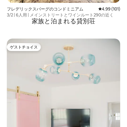
フレデリックスバーグのコンドミニアム
レビュー101件
4.99 (101)
3/2 | 6人用 | メインストリートとワインルート290の近く
家族と泊まれる貸別荘
ゲストチョイス
ゲストチョイス