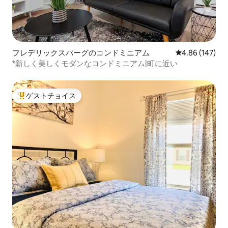
フレデリックスバーグのコンドミニアム
レビュー147件
4.86 (147)
*新しく美しくモダンなコンドミニアム|町に近い
ゲストチョイス
大好評のゲストチョイスです。