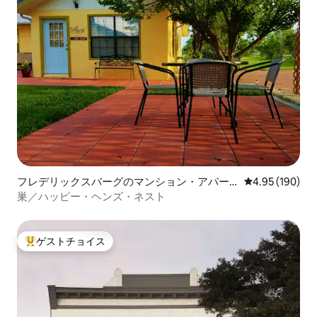
フレデリックスバーグのマンション・アパー
レビュー190件
4.95 (190)
ト
巣／ハッピー・ヘンズ・ネスト
ゲストチョイス
大好評のゲストチョイスです。