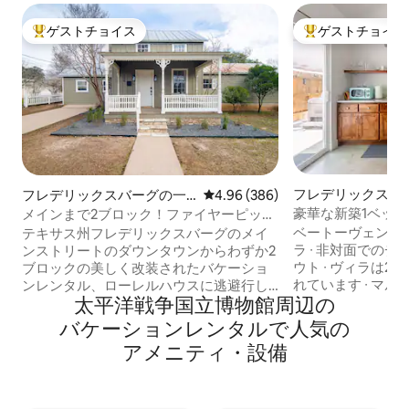
ゲストチョイス
ゲストチョイス
大好評のゲストチョイスです。
大好評のゲストチ
フレデリックスバ
フレデリックスバーグの一
レビュー386件、5つ星中4.96
4.96 (386)
ガロー
軒家
豪華な新築1ベッ
メインまで2ブロック！ファイヤーピット
ウン、露天風呂・
付きの豪華なファームハウス
ベートーヴェンヴィ
テキサス州フレデリックスバーグのメイ
ラ ∙ 非対面でのチェックインとチェックア
ンストリートのダウンタウンからわずか2
ウト ∙ ヴィラは
ブロックの美しく改装されたバケーショ
れています ∙ マ
ンレンタル、ローレルハウスに逃避行し
太平洋戦争国立博物館⁠周⁠辺⁠の
ンタウン中心部に
ましょう。この改装された家は、モダン
ラ ∙ フレデリッ
な贅沢と魅力を提供します。広々とした
バ⁠ケ⁠ー⁠シ⁠ョ⁠ン⁠レ⁠ン⁠タ⁠ル⁠で人⁠気⁠の
ストラン、バー、
家には、キングサイズベッド2台とツイン
ア⁠メ⁠ニ⁠テ⁠ィ⁠・⁠設⁠備
ム、ショップのほ
ベッド2台を備えた寝室2室とロフトがあ
ります。 ∙ リビ
り、6名様が宿泊できます。また、フルバ
ン、朝食エリア ∙
スルームが2室あります。パティオでリラ
ーとパティオ こ
ックスしたり、焚き火を囲んで集まった