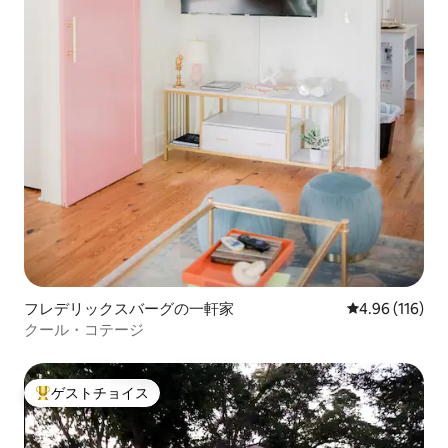
フレデリックスバーグの一軒家
レビュー116件
4.96 (116)
クール・コテージ
ゲストチョイス
大好評のゲストチョイスです。