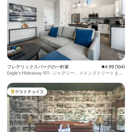
フレデリックスバーグの一軒家
レビュー104件
4.99 (104)
Eagle's Hideaway 101 - ジャグジー、メインストリートまで
5分
ゲストチョイス
大好評のゲストチョイスです。