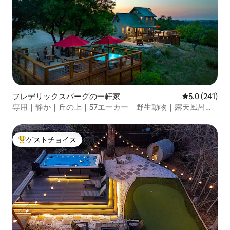
フレデリックスバーグの一軒家
レビュー241
5.0 (241)
専用｜静か｜丘の上｜57エーカー｜野生動物｜露天風呂｜
プール
ゲストチョイス
大好評のゲストチョイスです。