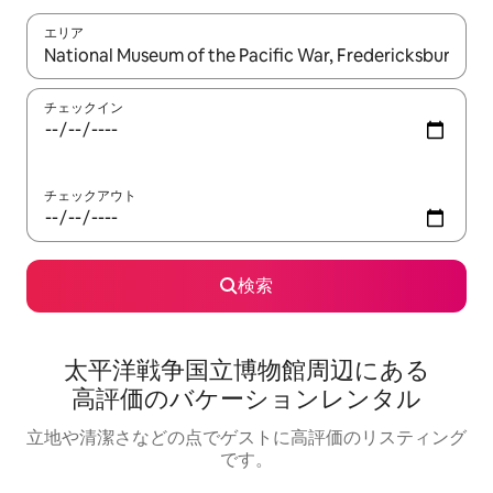
エリア
検索結果が表示されたら、上下の矢印キーを使って移動するか、
チェックイン
チェックアウト
検索
太平洋戦争国立博物館⁠周⁠辺⁠に⁠あ⁠る
高⁠評⁠価⁠のバ⁠ケ⁠ー⁠シ⁠ョ⁠ン⁠レ⁠ン⁠タ⁠ル
立地や清潔さなどの点でゲストに高評価のリスティング
です。