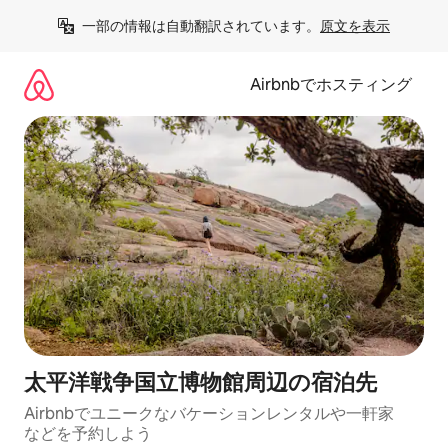
コ
一部の情報は自動翻訳されています。
原文を表示
ン
テ
ン
Airbnbでホスティング
ツ
に
ス
キ
ッ
プ
太平洋戦争国立博物館⁠周⁠辺⁠の宿⁠泊⁠先
Airbnbでユニークなバ⁠ケ⁠ー⁠シ⁠ョ⁠ンレ⁠ン⁠タ⁠ルや一⁠軒⁠家
な⁠ど⁠を予⁠約⁠し⁠よ⁠う