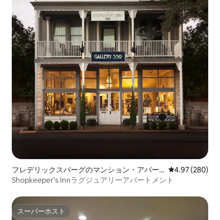
フレデリックスバーグのマンション・アパー
レビュー280件
4.97 (280)
ト
Shopkeeper's Innラグジュアリーアパートメント
スーパーホスト
スーパーホスト