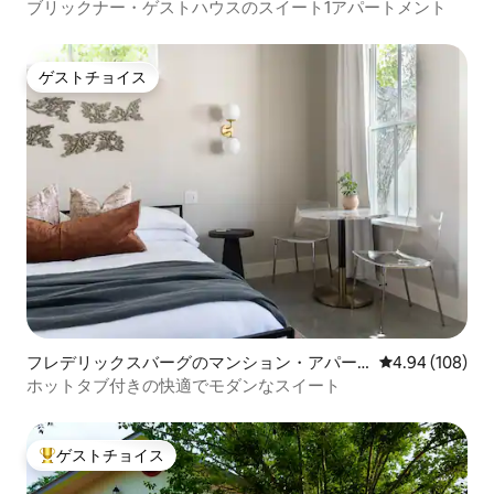
ト
ブリックナー・ゲストハウスのスイート1アパートメント
ゲストチョイス
ゲストチョイス
フレデリックスバーグのマンション・アパー
レビュー108件
4.94 (108)
ト
ホットタブ付きの快適でモダンなスイート
ゲストチョイス
大好評のゲストチョイスです。