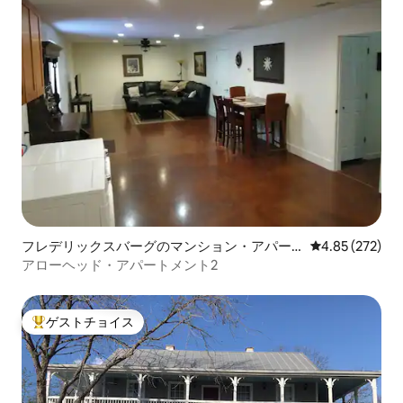
フレデリックスバーグのマンション・アパー
レビュー272件
4.85 (272)
ト
アローヘッド・アパートメント2
ゲストチョイス
大好評のゲストチョイスです。