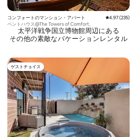
コンフォートのマンション・アパート
レビュー235件
4.97 (235)
ペントハウス@The Towers of Comfort。
太平洋戦争国立博物館⁠周⁠辺⁠に⁠あ⁠る
そ⁠の⁠他⁠の素⁠敵⁠なバ⁠ケ⁠ー⁠シ⁠ョ⁠ン⁠レ⁠ン⁠タ⁠ル
ゲストチョイス
ゲストチョイス