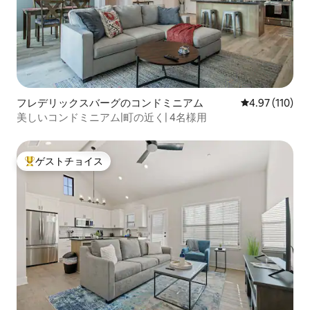
フレデリックスバーグのコンドミニアム
レビュー110件
4.97 (110)
美しいコンドミニアム|町の近く| 4名様用
ゲストチョイス
大好評のゲストチョイスです。