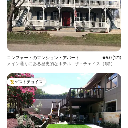
コンフォートのマンション・アパート
レビュー171
5.0 (171)
メイン通りにある歴史的なホテル - ザ・チェイス（1階）
ゲストチョイス
大好評のゲストチョイスです。