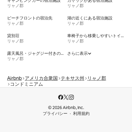
キャンピングカーの宿泊施設
カヤックがある宿泊施設
リャノ郡
リャノ郡
ビーチフロントの宿泊先
湖の近くにある宿泊施設
リャノ郡
リャノ郡
貸別荘
車椅子から移乗しやすいトイレ付きの宿泊施設
リャノ郡
リャノ郡
露天風呂・ジャグジー付きの宿泊施設
さらに表示
リャノ郡
Airbnb
アメリカ合衆国
テキサス州
リャノ郡
コンドミニアム
© 2026 Airbnb, Inc.
プライバシー
利用規約