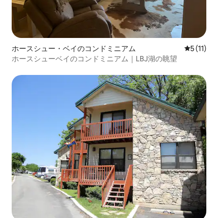
ホースシュー・ベイのコンドミニアム
レビュー1
5 (11)
ホースシューベイのコンドミニアム｜LBJ湖の眺望