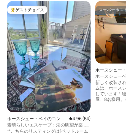
ゲストチョイス
スーパーホスト
大好評のゲストチョイスです。
スーパーホスト
ホースシュー・ベ
ミニアム
ホースシューベイ 
LBJ アクセス 3
新しく改装されたLa
ムは、ホースシュ
しています！寝室
屋、8名様用。芝
ュニティプール、レ
ク、水泳、釣り、
のホースシューベ
ホースシュー・ベイのコンド
レビュー54件、5つ星中4.96
4.96 (54)
す。湖畔のプール
ミニアム
素晴らしいエスケープ：湖の眺望が楽し
ア、パドルボード
める1ベッドルームのコンドミニアム！
**こちらのリスティングは1ベッドルーム