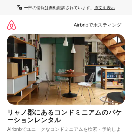
コ
一部の情報は自動翻訳されています。
原文を表示
ン
テ
ン
Airbnbでホスティング
ツ
に
ス
キ
ッ
プ
リャノ郡にあるコンドミニアムのバケ
ーションレンタル
Airbnbでユニークなコンドミニアムを検索・予約しよ