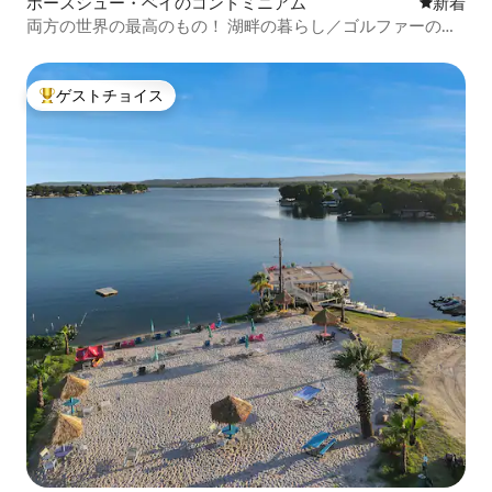
ホースシュー・ベイのコンドミニアム
新しい宿
新着
両方の世界の最高のもの！ 湖畔の暮らし／ゴルファーの楽
園
ゲストチョイス
大好評のゲストチョイスです。