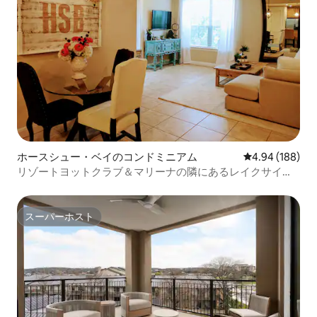
ホースシュー・ベイのコンドミニアム
レビュー188件
4.94 (188)
リゾートヨットクラブ＆マリーナの隣にあるレイクサイド
コンドミニアム
スーパーホスト
スーパーホスト