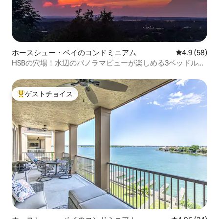
ホースシュー・ベイのコンドミニアム
レビュー58
4.9 (58)
HSBの穴場！水辺のパノラマビューが楽しめる3ベッドルー
ムのコンドミニアム
ゲストチョイス
大好評のゲストチョイスです。