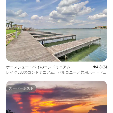
ホースシュー・ベイのコンドミニアム
レビュー5
4.8 (5)
レイクLBJのコンドミニアム、バルコニーと共用ボートドッ
ク付き
スーパーホスト
スーパーホスト