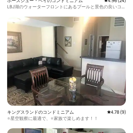
ホースシュー・ベイのコンドミニアム
レビュー24件
4.96 (24)
LBJ湖のウォーターフロントにあるプールと景色の良いコン
ドミニアム！
キングスランドのコンドミニアム
レビュー9件
4.78 (9)
⭐星空観察に最適で、⭐家族で楽しめます！！