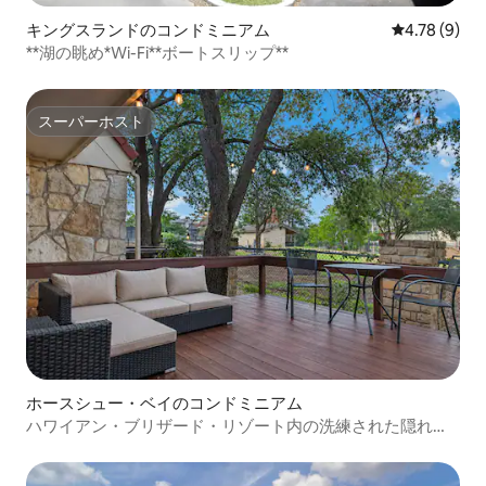
キングスランドのコンドミニアム
レビュー9件
4.78 (9)
**湖の眺め*Wi-Fi**ボートスリップ**
スーパーホスト
スーパーホスト
ホースシュー・ベイのコンドミニアム
ハワイアン・ブリザード・リゾート内の洗練された隠れ家
（眺めとデッキ付き！）