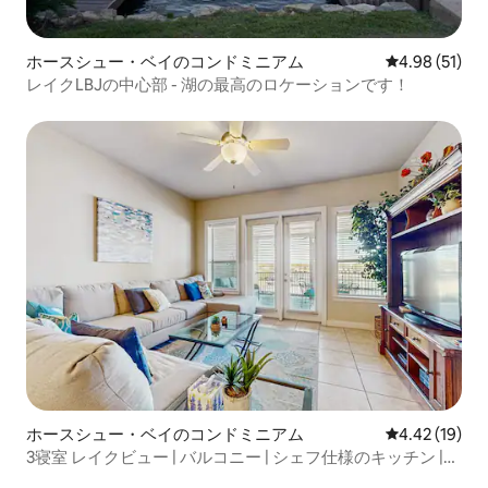
ホースシュー・ベイのコンドミニアム
レビュー51件
4.98 (51)
レイクLBJの中心部 - 湖の最高のロケーションです！
ホースシュー・ベイのコンドミニアム
レビュー19件
4.42 (19)
3寝室 レイクビュー | バルコニー | シェフ仕様のキッチン |
プール