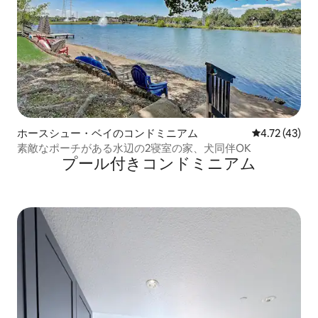
ホースシュー・ベイのコンドミニアム
レビュー43件
4.72 (43)
素敵なポーチがある水辺の2寝室の家、犬同伴OK
プール付きコンドミニアム