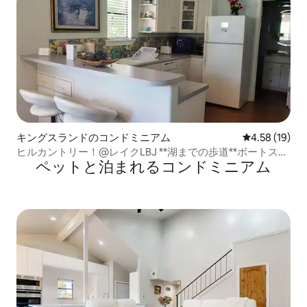
キングスランドのコンドミニアム
レビュー19件
4.58 (19)
ヒルカントリー！@レイクLBJ **湖までの歩道**ボートスリ
ペットと泊まれるコンドミニアム
ップ付き