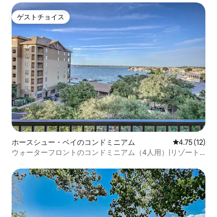
ゲストチョイス
ゲストチョイス
ホースシュー・ベイのコンドミニアム
レビュー12件
4.75 (12)
ウォーターフロントのコンドミニアム（4人用）|リゾート
プール＆湖の眺め！