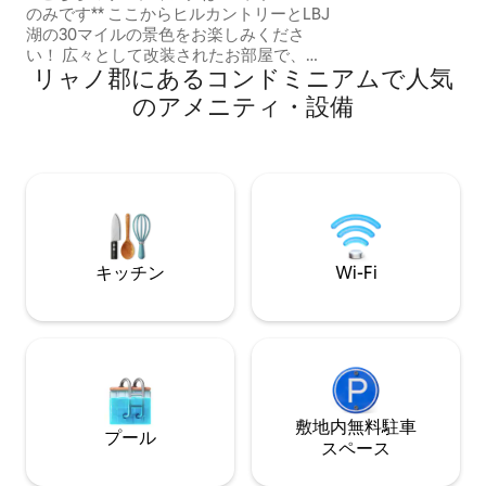
たりの良いドック
のみです** ここからヒルカントリーとLBJ
入っていただける
湖の30マイルの景色をお楽しみくださ
ミニアムには、3
い！ 広々として改装されたお部屋で、設
されたインテリア、
リャノ郡にあるコンドミニアムで人気
備の整ったキッチン、湖のオープンビュ
Fi、8人掛けのモ
ー、スリックロックゴルフコース、野生
のアメニティ・設備
す。町の法律では
動物をお楽しみください。 この1ベッドル
ていません。
ームには、湖の景色が見えるデッキ、カ
リフォルニア・キングサイズのベッド、
ミニコーヒーバーがあり、まさにプライ
ベートなオアシスです。 カップルに最適
なコンドミニアムは、リゾートの向かい
にあり、多くの観光スポットや街に近い
です。 長期滞在料金が適用されます。 5
キッチン
Wi-Fi
月～9月はプールをご利用いただけます。
敷地内無料駐⁠車
プール
ス⁠ペ⁠ー⁠ス