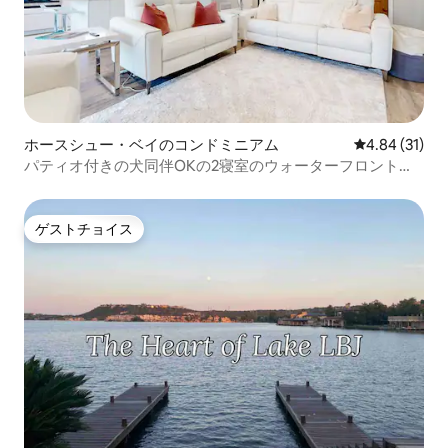
ホースシュー・ベイのコンドミニアム
レビュー31件
4.84 (31)
パティオ付きの犬同伴OKの2寝室のウォーターフロントの
宿泊先
ゲストチョイス
ゲストチョイス