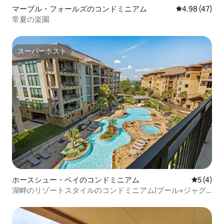
マーブル・フォールズのコンドミニアム
レビュー47件
4.98 (47)
常夏の楽園
スーパーホスト
スーパーホスト
ホースシュー・ベイのコンドミニアム
レビュー
5 (4)
湖畔のリゾートスタイルのコンドミニアム|プール+ジャグ
ジー|HSB