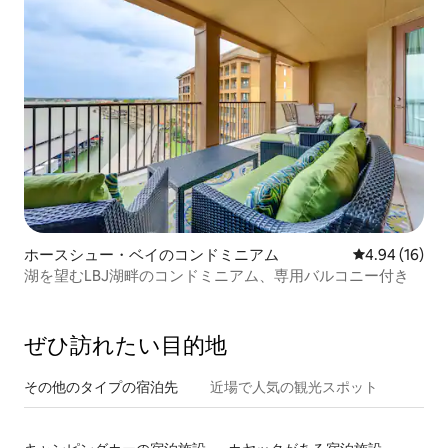
ホースシュー・ベイのコンドミニアム
レビュー16件
4.94 (16)
湖を望むLBJ湖畔のコンドミニアム、専用バルコニー付き
ぜひ訪⁠れ⁠た⁠い目⁠的⁠地
その他のタ⁠イ⁠プ⁠の宿⁠泊⁠先
近場で人気の観光スポット