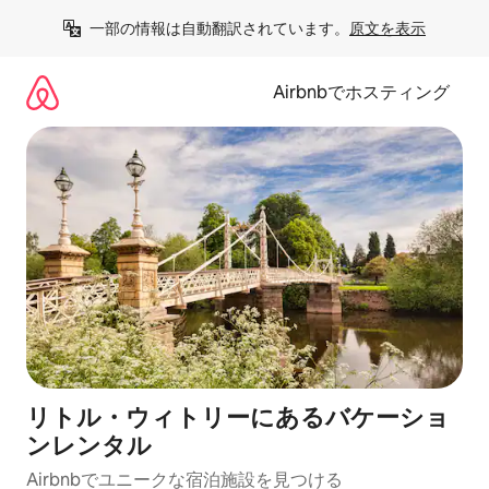
コ
一部の情報は自動翻訳されています。
原文を表示
ン
テ
ン
Airbnbでホスティング
ツ
に
ス
キ
ッ
プ
リトル・ウィトリーにあるバケーショ
ンレンタル
Airbnbでユニークな宿泊施設を見つける