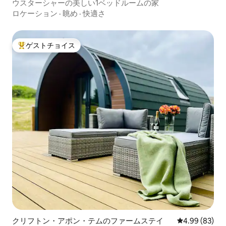
ウスターシャーの美しい1ベッドルームの家
ロケーション
·
眺め
·
快適さ
ゲストチョイス
大好評のゲストチョイスです。
クリフトン・アポン・テムのファームステイ
レビュー83件
4.99 (83)