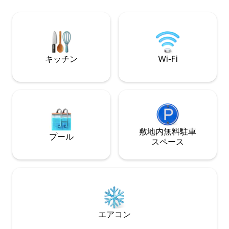
ペース、設備の整ったキッチンがありま
かな景色、モダン
す。外では、庭の木の生い茂るエリアに
の施設内スパトリ
ある小さなビストロテーブルをお楽しみ
ください。のんび
ください。カラディーン・バーンズとシ
を求めるカップル
ュローリー・ウッズの近くという理想的
家族に最適です。
なロケーションです。
キッチン
Wi-Fi
敷地内無料駐⁠車
プール
ス⁠ペ⁠ー⁠ス
エアコン