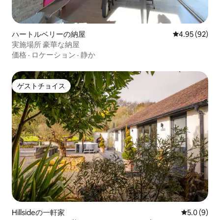
ハートルベリーの納屋
レビュー92件
4.95 (92)
実施場所 豪華な納屋
価格
·
ロケーション
·
静か
ゲストチョイス
ゲストチョイス
Hillsideの一軒家
レビュー9
5.0 (9)