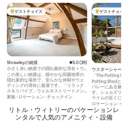
ゲストチョイス
ゲストチョイス
大好評のゲストチョイスです。
大好評のゲストチ
Shrawleyの納屋
レビュー39件、5つ星中5.0
5.0 (39)
小さく赤い納屋での隠れ家的な滞在 + ウ
ウスターシャーの
ェルネストリートメント
この美しい納屋は、穏やかな田園地帯の
「The Potting Sh
隠れ家的な場所で、安らかな休暇やウェ
Potting Shed
ディングの滞在に最適です。「リラック
バレーにある魅力
ス＆リバイブ」ウェルネストリートメン
す。シェルズリー
トで旅行をさらに充実させましょう（事
家族
·
ロケーション
·
チェックイン
ライムの近くにあり
前予約をお勧めします）。室内には豪華
キロ、ラドローから
ロケーション
·
価
なキングサイズベッド1台、独立したバス
リトル・ウィトリーのバケーションレ
ります。周囲には
タブとオーバーヘッドシャワーを備えた
道、居心地の良い
ンタルで人気のアメニティ・設備
スタイリッシュなバスルーム、ソファベ
トがあり、各宿泊
ッドのあるオープンプランのリビングス
可能で、別々に貸