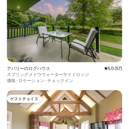
アバリーのログハウス
レビュー57
5.0 (57)
スプリングメドウウォーターサイドロッジ
価格
·
ロケーション
·
チェックイン
ゲストチョイス
ゲストチョイス