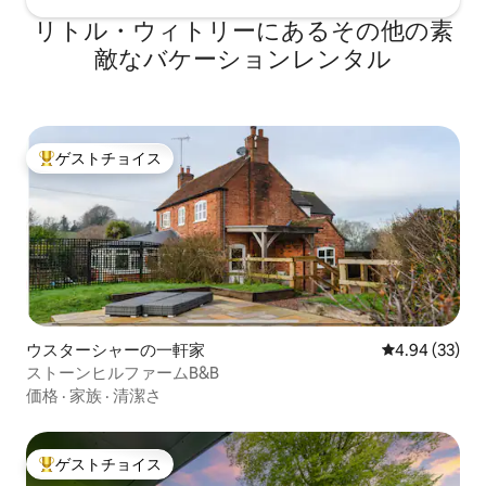
リトル・ウィトリーにあるその他の素
敵なバケーションレンタル
ゲストチョイス
大好評のゲストチョイスです。
ウスターシャーの一軒家
レビュー33件
4.94 (33)
ストーンヒルファームB&B
価格
·
家族
·
清潔さ
ゲストチョイス
大好評のゲストチョイスです。