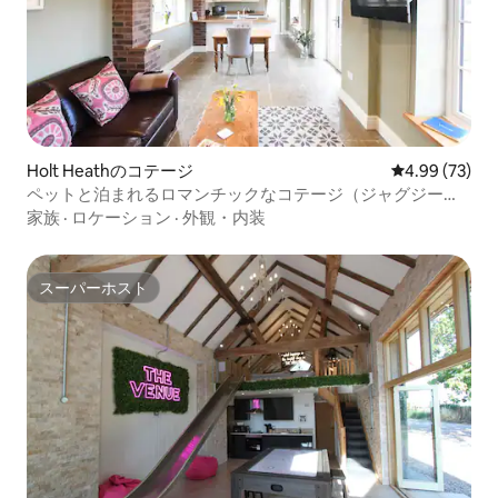
Holt Heathのコテージ
レビュー73件
4.99 (73)
ペットと泊まれるロマンチックなコテージ（ジャグジー付
き）
家族
·
ロケーション
·
外観・内装
スーパーホスト
スーパーホスト