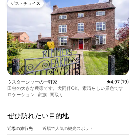
ゲストチョイス
ゲストチョイス
ウスターシャーの一軒家
レビュー79件
4.97 (79)
田舎の大きな農家です。犬同伴OK。素晴らしい景色です
ロケーション
·
家族
·
間取り
ぜひ訪⁠れ⁠た⁠い目⁠的⁠地
近場の旅行先
近場で人気の観光スポット