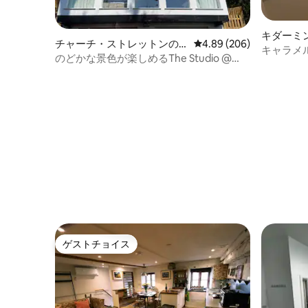
キダーミ
チャーチ・ストレットンの
レビュー206件、5つ星中
4.89 (206)
ン・アパ
キャラメ
マンション・アパート
のどかな景色が楽しめるThe Studio @
Kutani
ゲストチョイス
ゲストチョイス