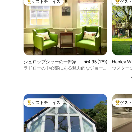
ゲストチョイス
ゲス
大好評のゲストチョイスです。
大好評の
シュロップシャーの一軒家
レビュー179件、5つ星
4.95 (179)
Hanley 
ラドローの中心部にある魅力的なジョー
ウスター
ジアンコテージ
ウス
ゲストチョイス
ゲス
大好評のゲストチョイスです。
大好評の