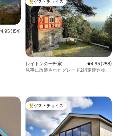
ゲストチョイス
大好評のゲストチョイスです。
レビュー154件、5つ星中4.95つ星の平均評価
4.95 (154)
レイトンの一軒家
レビュー288件、5つ星
4.95 (288)
見事に改装されたグレード2指定建造物
ト
ゲストチョイス
大好評のゲストチョイスです。