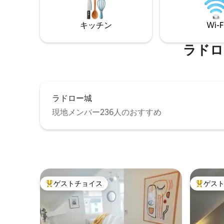
辺を素晴
見えます。 アパートまではエレベーター
しいロン
で簡単にアクセスできます。 アパート内
キッチン
Wi-F
にあります
または周辺（バルコニーを含む）での喫
ル、フリ
煙やベイピングは禁止です。申し訳あり
フェステ
ませんが、ペットは禁止です。
ラドロー城
ラドロー城
現地メンバー236人のおすすめ
ゲストチョイス
ゲス
大好評のゲストチョイスです。
大好評の