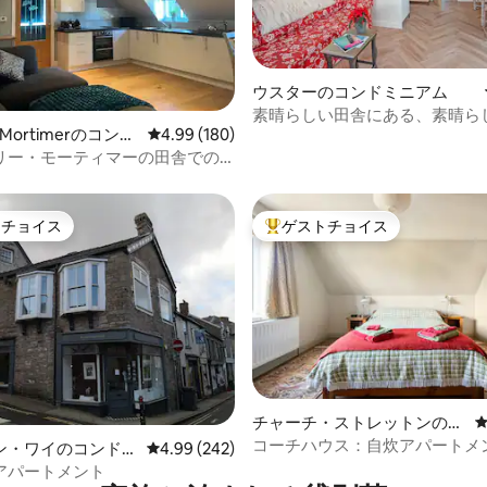
ウスターのコンドミニアム
素晴らしい田舎にある、素晴ら
中4.87つ星の平均評価
y Mortimerのコンド
レビュー180件、5つ星中4.99つ星の平均評価
4.99 (180)
ークな空間
リー・モーティマーの田舎での
トチョイス
ゲストチョイス
ゲストチョイスです。
大好評のゲストチョイスです。
チャーチ・ストレットンのコ
中4.98つ星の平均評価
ンドミニアム
コーチハウス：自炊アパートメ
ン・ワイのコンドミ
レビュー242件、5つ星中4.99つ星の平均評価
4.99 (242)
アパートメント