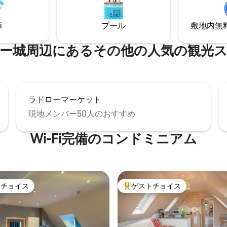
らしいウォーキングと、素晴ら
ティオでモーニングコーヒーを楽し
グマインドから車ですぐの場所
賞歴のあるレストランまで散策 *
i
プール
敷地内無料駐
。Ludlowでは、食べ物、ビー
ラスを片手にリラックス *パリ
ンジなど、年間を通じて多くの
ネンを使った豪華なベッド
ィバルが開催されています。
⁠周⁠辺⁠に⁠あ⁠るそ⁠の⁠他⁠の人⁠気⁠の観⁠光⁠ス
ラドローマーケット
現地メンバー50人のおすすめ
Wi-Fi完備のコンドミニアム
トチョイス
ゲストチョイス
ゲストチョイスです。
大好評のゲストチョイスです。