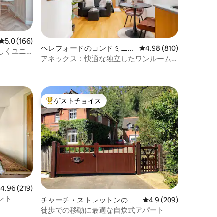
レビュー166件、5つ星中5.0つ星の平均評価
5.0 (166)
ヘレフォードのコンドミニア
レビュー810件、5つ星
4.98 (810)
しくユニ
ム
アネックス：快適な独立したワンルーム
アパートメント
ゲストチョイス
大好評のゲストチョイスです。
レビュー219件、5つ星中4.96つ星の平均評価
4.96 (219)
ント
チャーチ・ストレットンのコ
レビュー209件、5つ
4.9 (209)
ンドミニアム
徒歩での移動に最適な自炊式アパート