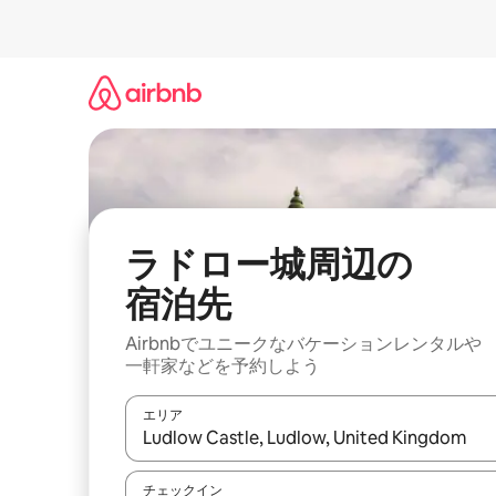
コ
ン
テ
ン
ツ
に
ス
キ
ッ
プ
ラドロー城⁠周⁠辺⁠の
宿⁠泊⁠先
Airbnbでユニークなバ⁠ケ⁠ー⁠シ⁠ョ⁠ンレ⁠ン⁠タ⁠ルや
一⁠軒⁠家な⁠ど⁠を予⁠約⁠し⁠よ⁠う
エリア
検索結果が表示されたら、上下の矢印キーを使っ
チェックイン