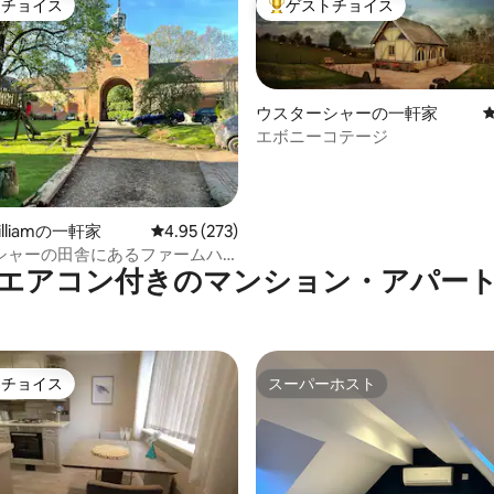
トチョイス
ゲストチョイス
ゲストチョイスです。
大好評のゲストチョイスです。
ウスターシャーの一軒家
エボニーコテージ
中4.95つ星の平均評価
Williamの一軒家
レビュー273件、5つ星中4.95つ星の平均評価
4.95 (273)
シャーの田舎にあるファームハ
エアコン付きのマンション・アパー
トチョイス
スーパーホスト
ゲストチョイスです。
スーパーホスト