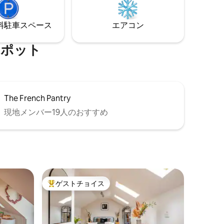
む * 受
あり、さらに豪華な雰囲気を演出しま
 ワイング
す。
⁠車ス⁠ペ⁠ー⁠ス
エアコン
ッとしたリ
⁠ポ⁠ッ⁠ト
The French Pantry
現地メンバー19人のおすすめ
ゲストチョイス
大好評のゲストチョイスです。