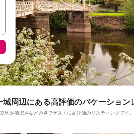
周⁠辺⁠に⁠あ⁠る高⁠評⁠価⁠のバ⁠ケ⁠ー⁠シ⁠ョ⁠ン⁠
立地や清潔さなどの点でゲストに高評価のリスティングです。