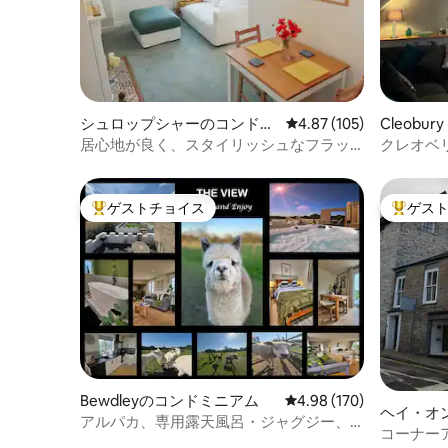
シュロップシャーのコンドミ
レビュー105件、5つ星
4.87 (105)
Cleobur
ニアム
ミニアム
居心地が良く、スタイリッシュなフラッ
クレオベ
ト、素敵な景色、マーケットスクエアラ
休暇
ドロー
ゲストチョイス
ゲス
大好評のゲストチョイスです。
大好評の
Bewdleyのコンドミニアム
レビュー170件、5つ星
4.98 (170)
ヘイ・オ
アルパカ、専用露天風呂・ジャグジー、
ニアム
コーナー
素晴らしい田舎の景色