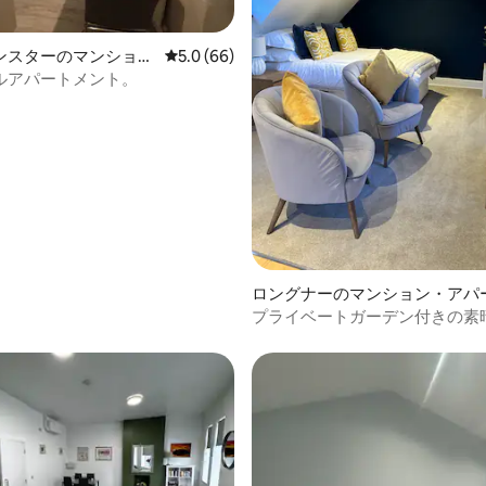
ンスターのマンショ
レビュー66件、5つ星中5.0つ星の平均評価
5.0 (66)
4.89つ星の平均評価
ート
ルアパートメント。
ロングナーのマンション・アパ
プライベートガーデン付きの素
ワンルームアパート