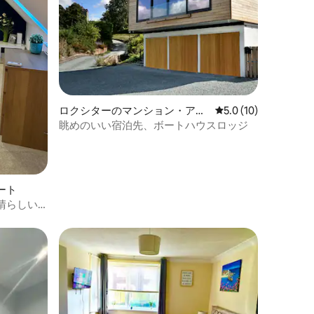
ロクシターのマンション・アパ
レビュー10件、5つ
5.0 (10)
ート
眺めのいい宿泊先、ボートハウスロッジ
ート
晴らしい