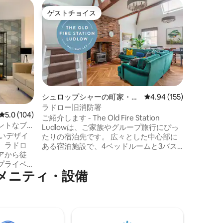
シュロッ
ゲストチョイス
ゲスト
ゲストチョイス
ゲスト
屋
リバービ
River 
られたグレ
ビューは
ションに
徒歩わず
エア、ラ
晴らしいお店
子様2名
シュロップシャーの町家・長
レビュー155件、5つ星
4.94 (155)
ーと美し
屋
ラドロー旧消防署
レビュー104件、5つ星中5.0つ星の平均評価
5.0 (104)
す。 注：リバービューには急な狭い階段
ご紹介します - The Old Fire Station
があり、
ントなブ
Ludlowは、ご家族やグループ旅行にぴっ
せん。 お身体の不自由な方は、ほかのリ
美しいデザイ
たりの宿泊先です。 広々とした中心部に
スティン
、ラドロ
ある宿泊施設で、4ベッドルームと3バス
アから徒
ルームを備え、最大8名様までご宿泊いた
プライベ
だけます。 キッチンにはNeffの家電とネ
⁠ニ⁠テ⁠ィ⁠・⁠設⁠備
でいま
スプレッソマシンが備わっています。 ソ
を念頭に
ーシャルなオープンプランの空間が滞在
ており、
を楽しくします。 無料駐車場を1台分ご用
ケットタ
意しております。 この物件は2階建てで、
ックスする
ベッドルームにはすべてエジプト綿のリ
ネンが備わっており、高密度のタオルが