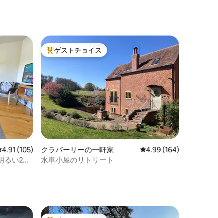
ゲストチョイス
大好評のゲストチョイスです。
レビュー105件、5つ星中4.91つ星の平均評価
4.91 (105)
クラバーリーの一軒家
レビュー164件、5つ星
4.99 (164)
明るい2ベ
水車小屋のリトリート