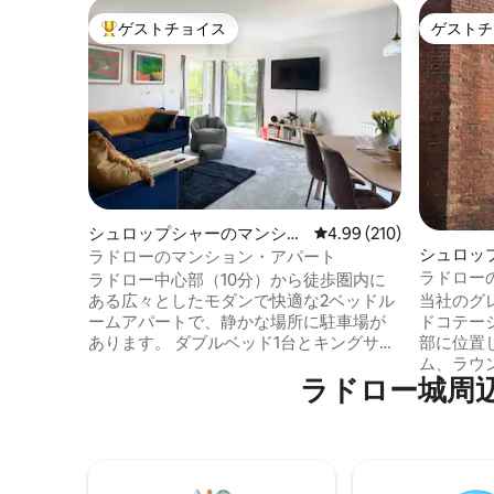
ゲストチョイス
ゲストチ
大好評のゲストチョイスです。
ゲストチ
シュロップシャーのマンショ
レビュー210件、5つ星
4.99 (210)
シュロッ
ン・アパート
ラドローのマンション・アパート
ジ
ラドロー
ラドロー中心部（10分）から徒歩圏内に
テージ
当社のグ
ある広々としたモダンで快適な2ベッドル
ドコテー
ームアパートで、静かな場所に駐車場が
部に位置
あります。 ダブルベッド1台とキングサイ
ム、ラウ
ズベッド1台（またはシングルベッド2台。
ラドロー城⁠周⁠辺⁠の
整ったキ
ご希望の場合は48時間前までにお知らせ
の良い個
ください）、専用シャワールーム1室、シ
ュアリー
ャワー付きバスルーム1室を備えており、
城、川の
カップル2組または4人家族に最適です。
ートラウ
オープンプランのリビングルーム/キッチ
しいレス
ンからバルコニーに出ると素敵な景色が