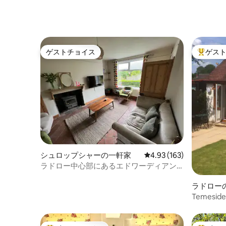
ゲストチョイス
ゲス
ゲストチョイス
大好評の
シュロップシャーの一軒家
レビュー163件、5つ星
4.93 (163)
ラドロー中心部にあるエドワーディアン
様式の素敵なコテージ。
ラドロー
Temesid
泊施設。