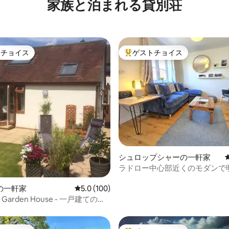
家族と泊まれる貸別荘
トチョイス
ゲストチョイス
ゲストチョイスです。
大好評のゲストチョイスです。
中4.93つ星の平均評価
シュロップシャーの一軒家
ラドロー中心部近くのモダンで
ッドルームの宿泊先
の一軒家
レビュー100件、5つ星中5.0つ星の平均評価
5.0 (100)
e Garden House - 一戸建ての宿