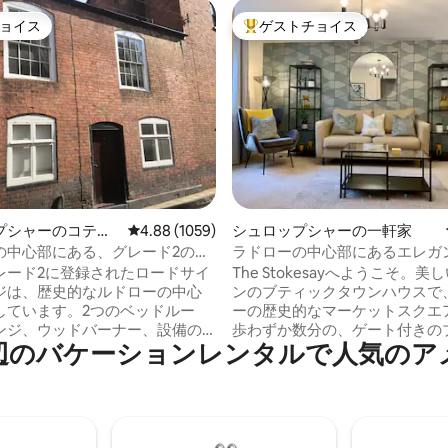
ョイス
ゲストチョイス
ョイス
大好評のゲストチョイスです。
中4.99つ星の平均評価
プシャーのコテー
レビュー1059件、5つ星中4.88つ星の平均評価
4.88 (1059)
シュロップシャーの一軒家
の中心部にある、グレード2のコ
ラドローの中心部にあるエレガ
ティックタウンハウス
レード2に登録されたロードサイ
The Stokesayへようこそ。
ジは、歴史的なルドローの中心
ンのブティックタウンハウスで
しています。2つのベッドルー
ーの歴史的なマーケットスクエ
ンジ、ウッドバーナー、設備の
歩わずか数分の、ゲート付きの
バ⁠ケ⁠ー⁠シ⁠ョ⁠ン⁠レ⁠ン⁠タ⁠ル⁠で人⁠気⁠のア⁠メ
ッチン/ダイナーを備えた居心地
ートな路地裏にひっそりと佇ん
性的な客室。 広々としたラグジ
す。快適さとスタイリッシュさ
シャワー。市場広場、ルドロー
置いて考え抜かれた家具が揃っ
テームに近く、素晴らしいフリ
イングランドで最も美しいマー
ト、グレイリング釣り、素晴ら
ウンの1つを探索した後にリラ
トランがあります。 ラドロー周
のに最適な場所です。 * 日当たりの良いパ