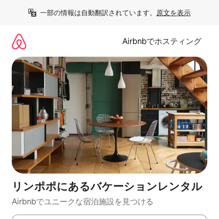
コ
一部の情報は自動翻訳されています。
原文を表示
ン
テ
ン
Airbnbでホスティング
ツ
に
ス
キ
ッ
プ
リンポポにあるバケーションレンタル
Airbnbでユニークな宿泊施設を見つける