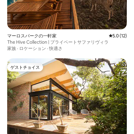
マーロスパークの一軒家
レビュー12
5.0 (12)
The Hive Collection | プライベートサファリヴィラ
家族
·
ロケーション
·
快適さ
ゲストチョイス
ゲストチョイス