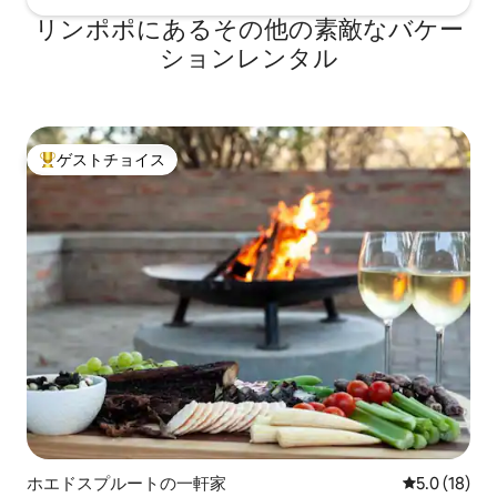
リンポポにあるその他の素敵なバケー
ションレンタル
ゲストチョイス
大好評のゲストチョイスです。
ホエドスプルートの一軒家
レビュー18
5.0 (18)