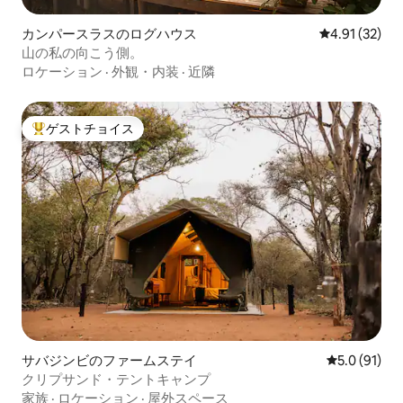
カンパースラスのログハウス
レビュー32件
4.91 (32)
山の私の向こう側。
ロケーション
·
外観・内装
·
近隣
ゲストチョイス
大好評のゲストチョイスです。
サバジンビのファームステイ
レビュー91
5.0 (91)
クリプサンド・テントキャンプ
家族
·
ロケーション
·
屋外スペース