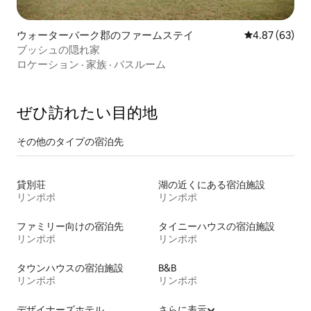
ウォーターバーク郡のファームステイ
レビュー63件
4.87 (63)
ブッシュの隠れ家
ロケーション
·
家族
·
バスルーム
ぜひ訪⁠れ⁠た⁠い目⁠的⁠地
その他のタ⁠イ⁠プ⁠の宿⁠泊⁠先
貸別荘
湖の近くにある宿泊施設
リンポポ
リンポポ
ファミリー向けの宿泊先
タイニーハウスの宿泊施設
リンポポ
リンポポ
タウンハウスの宿泊施設
B&B
リンポポ
リンポポ
デザイナーズホテル
さらに表示