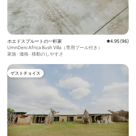
ホエドスプルートの一軒家
レビュー96件
4.95 (96)
UmnDeni Africa Bush Villa（専用プール付き）
家族
·
価格
·
移動のしやすさ
ゲストチョイス
ゲストチョイス