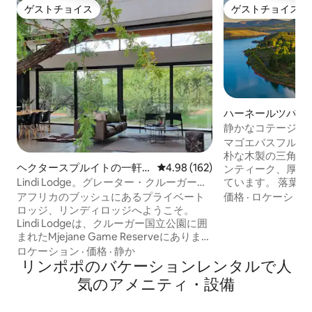
ゲストチョイス
ゲストチョイス
ゲストチョイス
ゲストチョイス
ハーネールツバー
ージ
静かなコテージの
マゴエバスフルー
朴な木製の三角屋
ヘクタースプルイトの一軒
レビュー162件、5つ星中4.98
4.98 (162)
ンティーク、厚手
家
Lindi Lodge。グレーター・クルーガーに
ています。 落葉
あるあなたの家です！
ーダムを見下ろし
アフリカのブッシュにあるプライベート
価格
·
ロケーショ
全な場所にありま
ロッジ、リンディロッジへようこそ。
き届いており、あ
Lindi Lodgeは、クルーガー国立公園に囲
しています。 ヘネ
まれたMjejane Game Reserveにありま
kmの便利な立地で
す。これにより、運が良ければ、ゲスト
ロケーション
·
価格
·
静か
とときやアウトド
は家から直接ゲームを見ることができま
リンポポのバケーションレンタルで人
ボート愛好家や釣
す。私たちの家には、リラックスしたブ
気のアメニティ・設備
点。 マウンテン
ッシュブレイクに必要なすべての基本的
トライアルランナ
なものが備わっています。さらに、現在