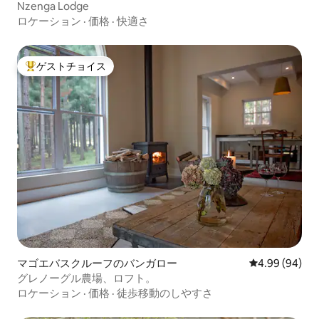
Nzenga Lodge
ロケーション
·
価格
·
快適さ
ゲストチョイス
大好評のゲストチョイスです。
マゴエバスクルーフのバンガロー
レビュー94件
4.99 (94)
グレノーグル農場、ロフト。
ロケーション
·
価格
·
徒歩移動のしやすさ