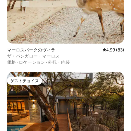
マーロスパークのヴィラ
レビュー83件
4.99 (83)
ザ・バンガロー・マーロス
価格
·
ロケーション
·
外観・内装
ゲストチョイス
ゲストチョイス