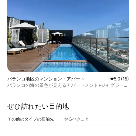
バランコ地区のマンション・アパート
レビュー16
5.0 (16)
バランコの海の景色が見えるアパートメント+ジャグジー/
プール
ぜひ訪⁠れ⁠た⁠い目⁠的⁠地
その他のタ⁠イ⁠プ⁠の宿⁠泊⁠先
やるべきこと