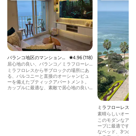
バランコ地区のマンション・
レビュー118件、5つ星中4.96
4.96 (118)
アパート
居心地の良い、バランコ／ミラフローレ
スの特別なアパートメント
ミラフロレスから半ブロックの場所にあ
る、バルコニーと直接のオーシャンビュ
ーを備えたブティックアパートメント。
カップルに最適な、素敵で居心地の良い
アパートメントです。朝食やコーヒーを
楽しみながら、バルコニーからの壮大な
オーシャンビューをお楽しみください。
ミラフローレスの
設備の整ったキッチン、クイーンサイズ
ン・アパート
素晴らしいオーシ
ベッド、65インチスマートテレビ、高速
ベッドルームアパ
このモダンなアパ
Wi-Fi、ワークスペース。ジムをご利用い
ープに最適です。3
ただけます。ミラフロレスから半ブロッ
なベッド、3️つの
ク、ラーコマー・ミラフロレスから5分の