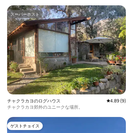
スーパーホスト
スーパーホスト
チャクラカヨのログハウス
レビュー9件
4.89 (9)
チャクラカヨ郊外のユニークな場所。
ゲストチョイス
ゲストチョイス