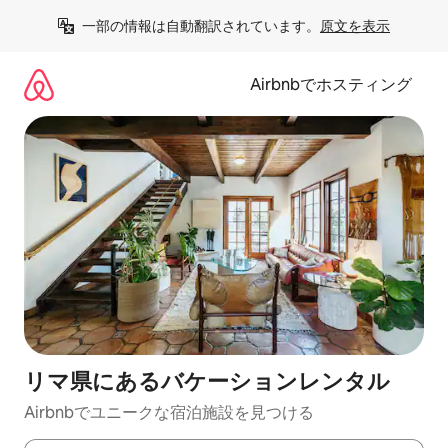
コ
一部の情報は自動翻訳されています。
原文を表示
ン
テ
ン
Airbnbでホスティング
ツ
に
ス
キ
ッ
プ
リマ県にあるバケーションレンタル
Airbnbでユニークな宿泊施設を見つける