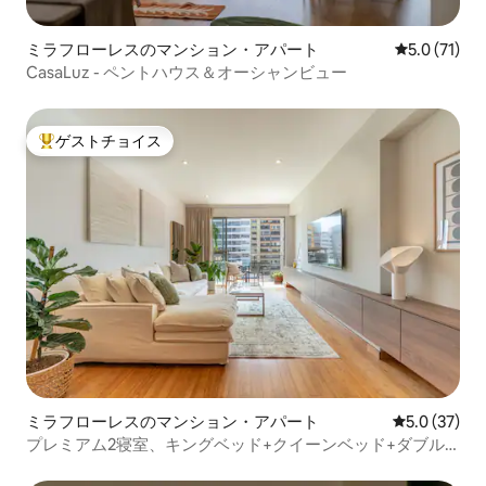
ミラフローレスのマンション・アパート
レビュー71
5.0 (71)
CasaLuz - ペントハウス＆オーシャンビュー
ゲストチョイス
大好評のゲストチョイスです。
ミラフローレスのマンション・アパート
レビュー37
5.0 (37)
プレミアム2寝室、キングベッド+クイーンベッド+ダブル
ベッド/バルコニー/ラルコマー