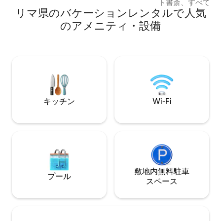
ト書斎、すべての
距離にあります。安全なエリアで、近く
リマ県のバケーションレンタルで人気
ーシャンビューを備
にレストランやカフェがあります。仕事
リラックスして忘
のアメニティ・設備
やレジャーに最適です。
を楽しむことができます。 
は、象徴的な灯台-
合うマレコンデミ
ターフロントにあ
🌅から壮大なオ
ます。 公園、世界クラスの🔝🥇レストラ
ン、カフェ☕️、散歩、
に囲まれています
キッチン
Wi-Fi
敷地内無料駐⁠車
プール
ス⁠ペ⁠ー⁠ス