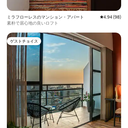
ミラフローレスのマンション・アパート
レビュー98件
4.94 (98)
素朴で居心地の良いロフト
ゲストチョイス
ゲストチョイス