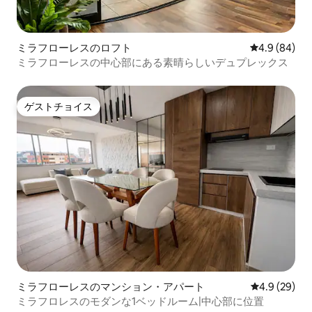
ミラフローレスのロフト
レビュー84
4.9 (84)
ミラフローレスの中心部にある素晴らしいデュプレックス
ゲストチョイス
ゲストチョイス
ミラフローレスのマンション・アパート
レビュー29
4.9 (29)
ミラフロレスのモダンな1ベッドルーム|中心部に位置