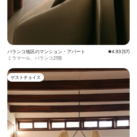
バランコ地区のマンション・アパート
レビュー57件
4.93 (57)
ミラマール、バランコ21階
ゲストチョイス
ゲストチョイス