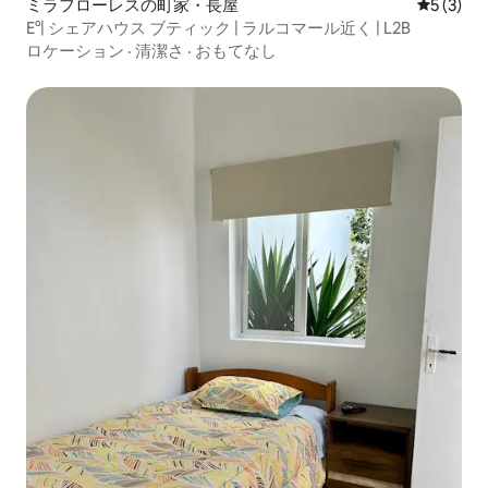
ミラフローレスの町家・長屋
レビュー
5 (3)
E°| シェアハウス ブティック | ラルコマール近く | L2B
ロケーション
·
清潔さ
·
おもてなし