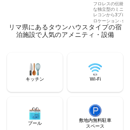
フロレスの伝統的
トルのプール ビーチパラソルとビーチチ
な独立型のミニデ
ェア、釣り竿、Directv -メンテナンス：
レコンから3ブロ
150 -直前割引のご相談
数分の距離にあり
ロケーション
·
価
リマ県にあるタウンハウスタイプの宿
アベル、デジタル
えた、プライベー
泊施設で人気のアメニティ・設備
あります。各スペ
がっており、この
ンサイズベッドが
ます。寝室には大
通りの美しい景色
す。中心部に位置
れ家を探している
適です。
キッチン
Wi-Fi
敷地内無料駐⁠車
プール
ス⁠ペ⁠ー⁠ス