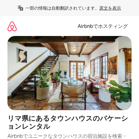
コ
一部の情報は自動翻訳されています。
原文を表示
ン
テ
ン
Airbnbでホスティング
ツ
に
ス
キ
ッ
プ
リマ県にあるタウンハウスのバケーシ
ョンレンタル
Airbnbでユニークなタウンハウスの宿泊施設を検索・