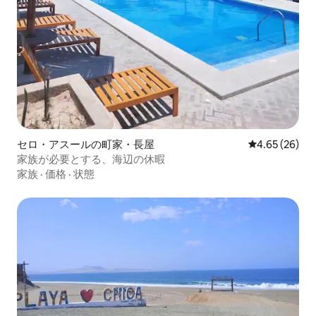
セロ・アスールの町家・長屋
レビュー26件
4.65 (26)
家族が必要とする、海辺の休暇
家族
·
価格
·
状態