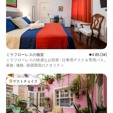
ミラフローレスの個室
レビュー34件
4.85 (34)
ミラフローレスの快適なお部屋 - 仕事用デスク＆専用バス
ルーム
家族
·
価格
·
就寝環境のクオリティ
ゲストチョイス
大好評のゲストチョイスです。