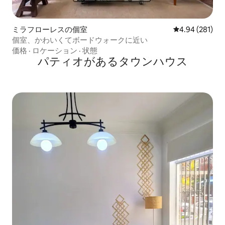
ミラフローレスの個室
レビュー281件
4.94 (281)
個室、かわいくてボードウォークに近い
価格
·
ロケーション
·
状態
パティオがあるタウンハウス