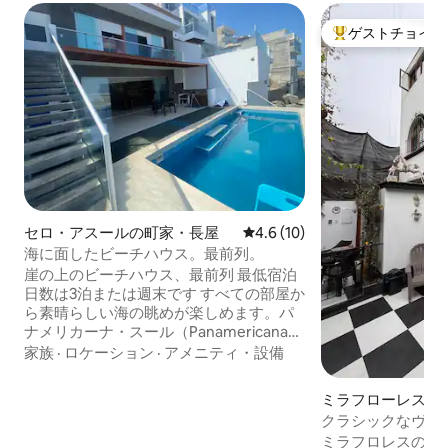
ゲストチョイス
大好評のゲストチ
セロ・アスールの町家・長屋
レビュー10件、5つ星中4.6
4.6 (10)
海に面したビーチハウス。最前列。
崖の上のビーチハウス、最前列 最低宿泊
日数は3泊または週末です すべての部屋か
ら素晴らしい海の眺めが楽しめます。パ
ナメリカーナ・スール（Panamericana
Sur）124.6キロ地点に位置し、アジア
家族
·
ロケーション
·
アメニティ・設備
（ASIA）から15分、セロ・アスール
（Cerro Azul）から5分。24時間警備。家
ミラフローレスの
具と設備が完備されており、10人分のベ
クラシックなヴィ
ッドがあります。家族連れに最適です。
レスの隠れ家、中
ミラフロレスの中
広々としたテラス、海が見える10 x 2メー