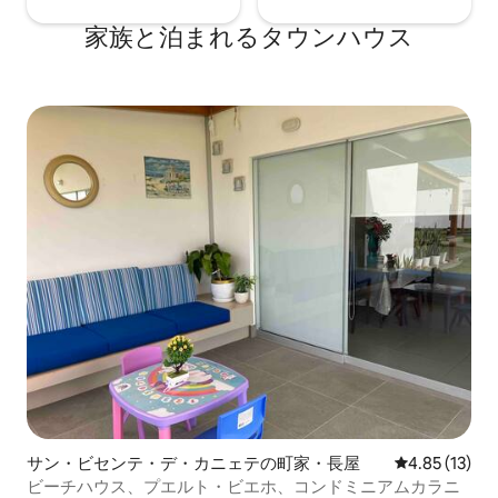
家族と泊まれるタウンハウス
サン・ビセンテ・デ・カニェテの町家・長屋
レビュー13件
4.85 (13)
ビーチハウス、プエルト・ビエホ、コンドミニアムカラニ