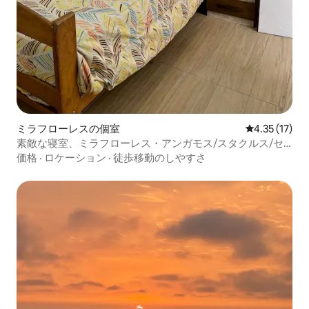
ミラフローレスの個室
レビュー17件
4.35 (17)
素敵な寝室、ミラフローレス・アンガモス/スタクルス/セ
スピナール
価格
·
ロケーション
·
徒歩移動のしやすさ