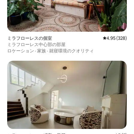
ミラフローレスの個室
レビュー328件
4.95 (328)
ミラフローレス中心部の部屋
ロケーション
·
家族
·
就寝環境のクオリティ