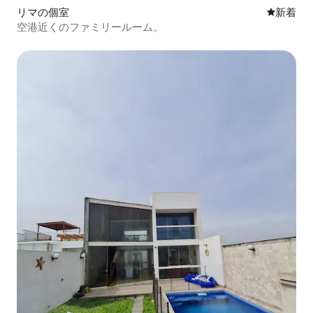
リマの個室
新しい宿
新着
空港近くのファミリールーム。