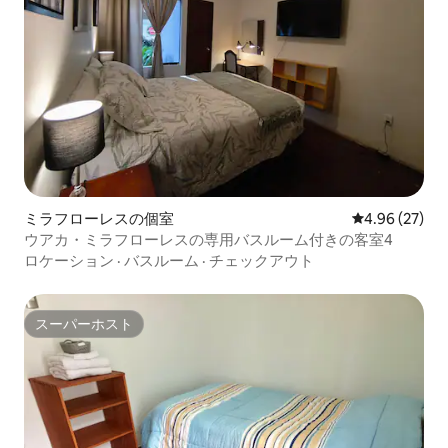
ミラフローレスの個室
レビュー27件
4.96 (27)
ウアカ・ミラフローレスの専用バスルーム付きの客室4
ロケーション
·
バスルーム
·
チェックアウト
スーパーホスト
スーパーホスト