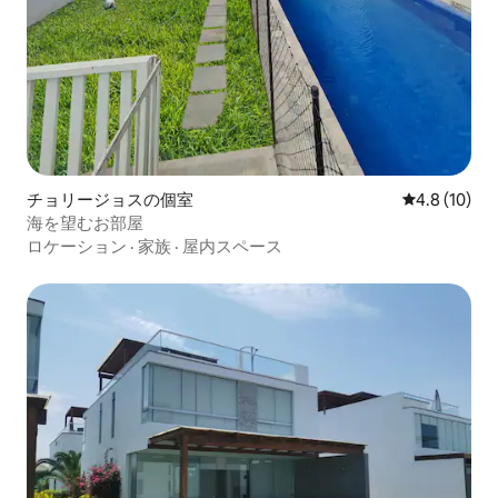
チョリージョスの個室
レビュー10
4.8 (10)
海を望むお部屋
ロケーション
·
家族
·
屋内スペース