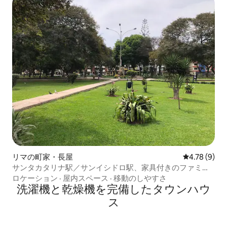
リマの町家・長屋
レビュー9件
4.78 (9)
サンタカタリナ駅／サンイシドロ駅、家具付きのファミリ
ーホーム
ロケーション
·
屋内スペース
·
移動のしやすさ
洗濯機と乾燥機を完備したタウンハウ
ス