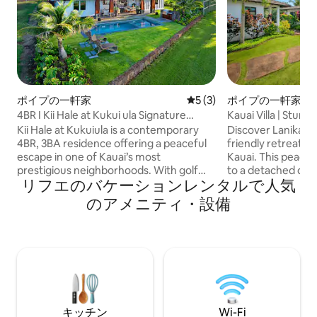
ポイプの一軒家
レビュー3件、5つ星中5つ
5 (3)
ポイプの一軒家
4BR I Kii Hale at Kukui ula Signature
Kauai Villa | Stunn
Retreat
& Spa
Kii Hale at Kukuiula is a contemporary
Discover Lanikai Ha
4BR, 3BA residence offering a peaceful
friendly retreat o
escape in one of Kauai’s most
Kauai. This peacefu
prestigious neighborhoods. With golf
to a detached oha
リフエのバケーションレンタルで人気
course vistas, a private heated pool, and
comfortably acco
open-air living spaces, this home invites
guests. Enjoy a pri
のアメニティ・設備
relaxation in every corner. All bedrooms
pit, outdoor kitch
are en-suite, including a detached
Indoors, find a che
Ohana suite for added flexibility. Located
living spaces, and
a 5 minute drive or a 20-40 minute walk
Close to pristine 
from the shops at Kukuiula, Baby Beach,
dining, this home 
Poipu Beach and Koloa Town.. There are
of comfort, elegan
3 bedrooms in the main house. Th
adventure for your
キッチン
Wi-Fi