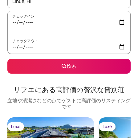
検索結果が表示されたら、上下の矢印キーを使って移動するか、
チェックイン
チェックアウト
検索
リフエに⁠あ⁠る高⁠評⁠価⁠の贅⁠沢⁠な貸⁠別⁠荘
立地や清潔さなどの点でゲストに高評価のリスティング
です。
Luxe
Luxe
Luxe
Luxe