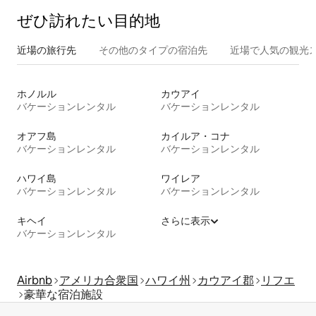
ぜひ訪⁠れ⁠た⁠い目⁠的⁠地
近場の旅行先
その他のタ⁠イ⁠プ⁠の宿⁠泊⁠先
近場で人気の観光
ホノルル
カウアイ
バケーションレンタル
バケーションレンタル
オアフ島
カイルア・コナ
バケーションレンタル
バケーションレンタル
ハワイ島
ワイレア
バケーションレンタル
バケーションレンタル
キヘイ
さらに表示
バケーションレンタル
Airbnb
アメリカ合衆国
ハワイ州
カウアイ郡
リフエ
豪華な宿泊施設