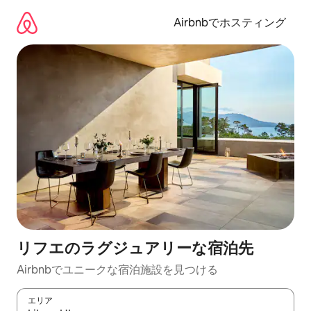
コ
ン
Airbnbでホスティング
テ
ン
ツ
に
ス
キ
ッ
プ
リフエのラグジュアリーな宿泊先
Airbnbでユニークな宿泊施設を見つける
エリア