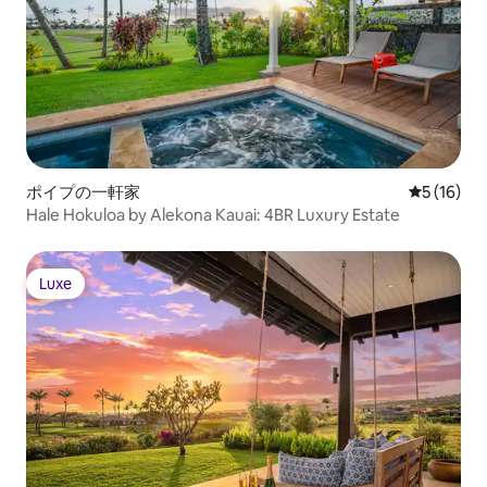
ポイプの一軒家
レビュー1
5 (16)
Hale Hokuloa by Alekona Kauai: 4BR Luxury Estate
Luxe
Luxe