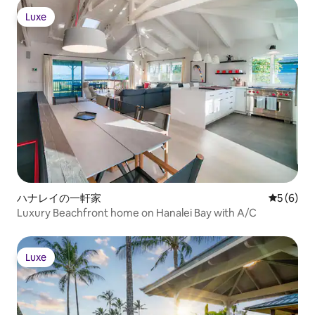
Luxe
Luxe
ハナレイの一軒家
レビュー
5 (6)
Luxury Beachfront home on Hanalei Bay with A/C
Luxe
Luxe