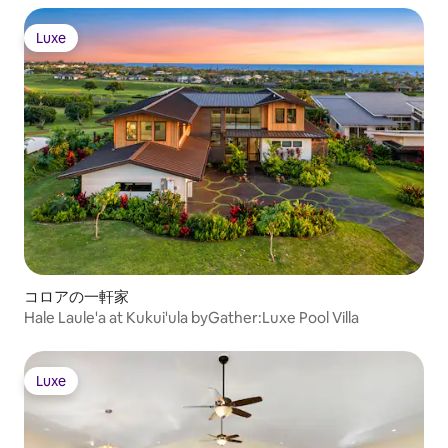
Luxe
Luxe
コロアの一軒家
Hale Laule'a at Kukui'ula byGather:Luxe Pool Villa
Luxe
Luxe