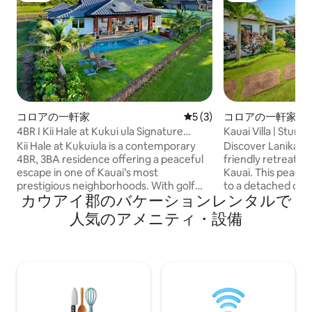
コロアの一軒家
レビュー3件、5つ星中5つ
5 (3)
コロアの一軒家
4BR I Kii Hale at Kukui ula Signature
Kauai Villa | Stunn
Retreat
& Spa
Kii Hale at Kukuiula is a contemporary
Discover Lanikai Ha
4BR, 3BA residence offering a peaceful
friendly retreat o
escape in one of Kauai’s most
Kauai. This peacefu
prestigious neighborhoods. With golf
to a detached oha
カウアイ郡のバケーションレンタルで
course vistas, a private heated pool, and
comfortably acco
open-air living spaces, this home invites
guests. Enjoy a pri
人気のアメニティ・設備
relaxation in every corner. All bedrooms
pit, outdoor kitch
are en-suite, including a detached
Indoors, find a che
Ohana suite for added flexibility. Located
living spaces, and
a 5 minute drive or a 20-40 minute walk
Close to pristine 
from the shops at Kukuiula, Baby Beach,
dining, this home 
Poipu Beach and Koloa Town.. There are
of comfort, elegan
3 bedrooms in the main house. Th
adventure for your