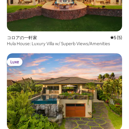
コロアの一軒家
レビュー
5 (5)
Hula House: Luxury Villa w/ Superb Views/Amenities
Luxe
Luxe