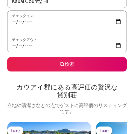
検索結果が表示されたら、上下の矢印キーを使って移動するか、
チェックイン
チェックアウト
検索
カウアイ郡に⁠あ⁠る高⁠評⁠価⁠の贅⁠沢⁠な
貸⁠別⁠荘
立地や清潔さなどの点でゲストに高評価のリスティング
です。
Luxe
Luxe
Luxe
Luxe