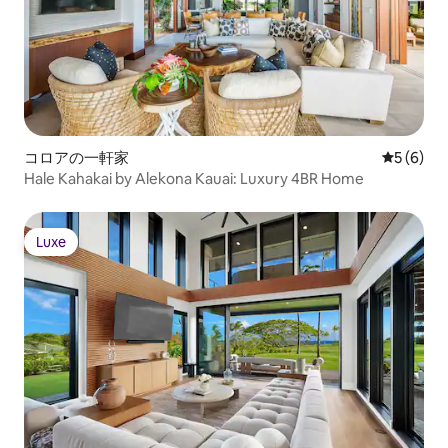
コロアの一軒家
レビュー
5 (6)
Hale Kahakai by Alekona Kauai: Luxury 4BR Home
Luxe
Luxe