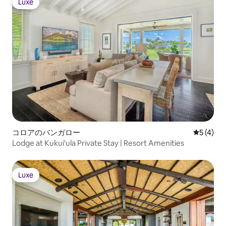
Luxe
Luxe
コロアのバンガロー
レビュー
5 (4)
Lodge at Kukui'ula Private Stay | Resort Amenities
Luxe
Luxe