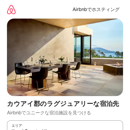
コ
ン
Airbnbでホスティング
テ
ン
ツ
に
ス
キ
ッ
プ
カウアイ郡のラグジュアリーな宿泊先
Airbnbでユニークな宿泊施設を見つける
エリア