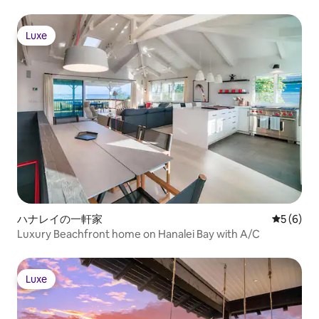
Luxe
Luxe
ハナレイの一軒家
レビュー
5 (6)
Luxury Beachfront home on Hanalei Bay with A/C
Luxe
Luxe