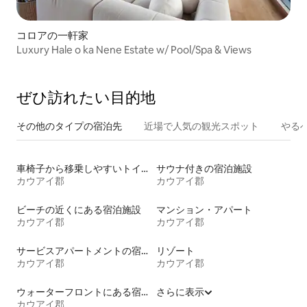
コロアの一軒家
Luxury Hale o ka Nene Estate w/ Pool/Spa & Views
ぜひ訪⁠れ⁠た⁠い目⁠的⁠地
その他のタ⁠イ⁠プ⁠の宿⁠泊⁠先
近場で人気の観光スポット
やる
車椅子から移乗しやすいトイレ付きの宿泊施設
サウナ付きの宿泊施設
カウアイ郡
カウアイ郡
ビーチの近くにある宿泊施設
マンション・アパート
カウアイ郡
カウアイ郡
サービスアパートメントの宿泊施設
リゾート
カウアイ郡
カウアイ郡
ウォーターフロントにある宿泊施設
さらに表示
カウアイ郡