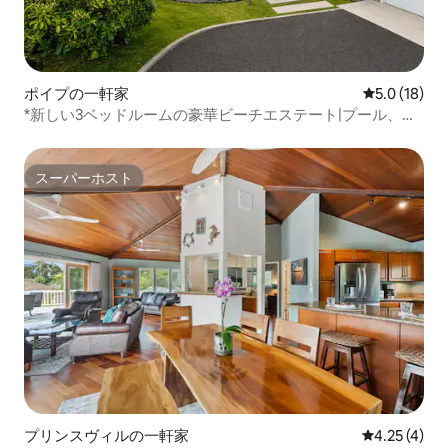
ポイプの一軒家
レビュー18
5.0 (18)
*新しい3ベッドルームの豪華ビーチエステート|プール、ピ
クルス、ジム|エアコン
スーパーホスト
スーパーホスト
プリンスヴィルの一軒家
レビュー4件
4.25 (4)