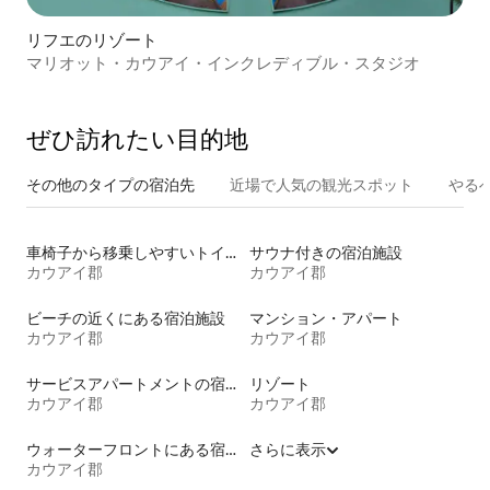
リフエのリゾート
マリオット・カウアイ・インクレディブル・スタジオ
ぜひ訪⁠れ⁠た⁠い目⁠的⁠地
その他のタ⁠イ⁠プ⁠の宿⁠泊⁠先
近場で人気の観光スポット
やる
車椅子から移乗しやすいトイレ付きの宿泊施設
サウナ付きの宿泊施設
カウアイ郡
カウアイ郡
ビーチの近くにある宿泊施設
マンション・アパート
カウアイ郡
カウアイ郡
サービスアパートメントの宿泊施設
リゾート
カウアイ郡
カウアイ郡
ウォーターフロントにある宿泊施設
さらに表示
カウアイ郡