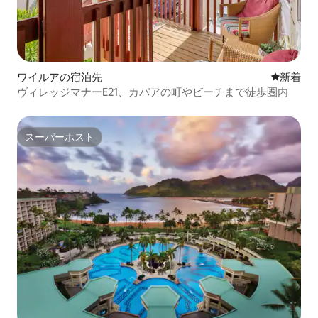
ワイルアの宿泊先
新しい宿
新着
ヴィレッジマナーE21、カパアの町やビーチまで徒歩圏内
スーパーホスト
スーパーホスト