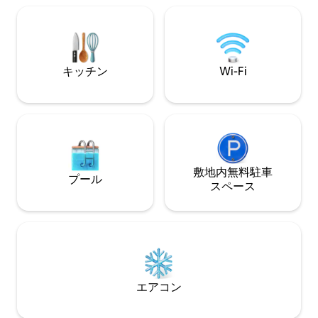
ストランを歩きな
ウェーバーガスグリルなどがあります。
聞いてみましょう
トゥインハーツは合法的で許可された
スライド、プール
「ホームステイ」で、クラスIVゾーニン
ル、バー＆グリル
グ許可Z - IV - 2015 -35、使用許可U - 2015
ーチアスレチック
-34、特別許可SP - 2015 -12を取得してい
キッチン
Wi-Fi
ます！
ます。
敷地内無料駐⁠車
プール
ス⁠ペ⁠ー⁠ス
エアコン