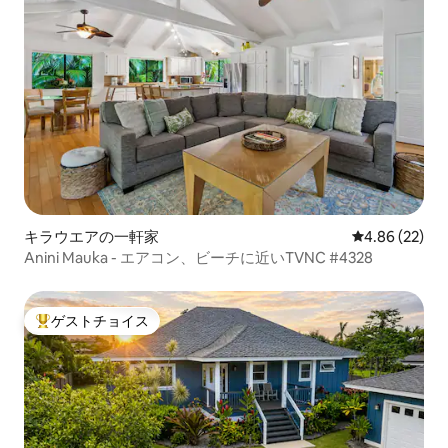
キラウエアの一軒家
レビュー22件
4.86 (22)
Anini Mauka - エアコン、ビーチに近いTVNC #4328
ゲストチョイス
大好評のゲストチョイスです。