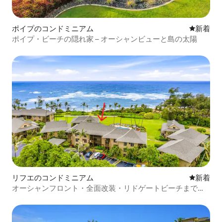
ポイプのコンドミニアム
新しい宿
新着
ポイプ・ビーチの隠れ家 – オーシャンビューと島の太陽
リフエのコンドミニアム
新しい宿
新着
オーシャンフロント・全面改装・リドゲートビーチまで徒
歩圏内