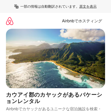
コ
一部の情報は自動翻訳されています。
原文を表示
ン
テ
ン
Airbnbでホスティング
ツ
に
ス
キ
ッ
プ
カウアイ郡のカヤックがあるバケーシ
ョンレンタル
Airbnbでカヤックがあるユニークな宿泊施設を検索・