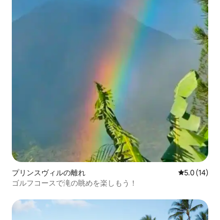
プリンスヴィルの離れ
レビュー14
5.0 (14)
ゴルフコースで滝の眺めを楽しもう！