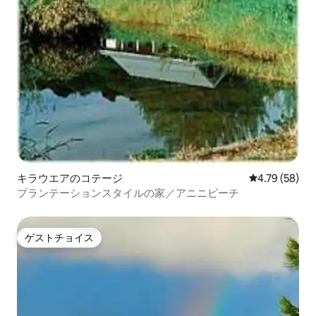
キラウエアのコテージ
レビュー58件
4.79 (58)
プランテーションスタイルの家／アニニビーチ
ゲストチョイス
ゲストチョイス