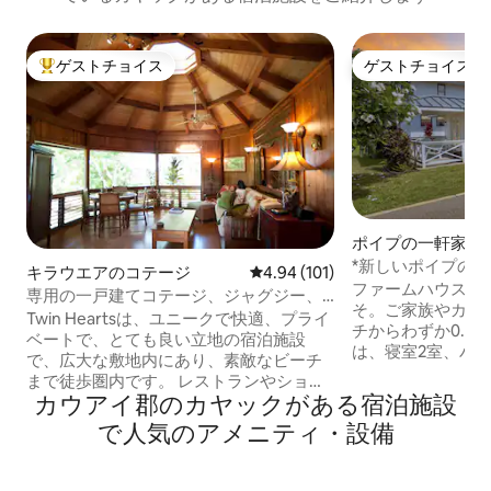
ゲストチョイス
ゲストチョイス
大好評のゲストチョイスです。
ゲストチョイス
ポイプの一軒家
*新しいポイプの2
キラウエアのコテージ
レビュー101件、5つ星中4.94
4.94 (101)
アコン＆アスレチ
ファームハウスビ
専用の一戸建てコテージ、ジャグジー、
そ。ご家族やカッ
ビーチまで徒歩2分
Twin Heartsは、ユニークで快適、プライ
チからわずか0.5
ベートで、とても良い立地の宿泊施設
は、寝室2室、バ
で、広大な敷地内にあり、素敵なビーチ
ールーム1室、キッ
まで徒歩圏内です。 レストランやショッ
モダンなデザイン
カウアイ郡のカヤックがある宿泊施設
ピングができるキラウェアタウンまで車
イ、設備の整った
でわずか10分です。 多くのアメニティに
で人気のアメニティ・設備
いバスルーム、エ
は、ジャグジー、タンデムカヤック、ビ
してあらゆる年齢
ーチタオル、高速インターネット（カウ
楽しみください。
アイの基準による）、ケーブルテレビ、