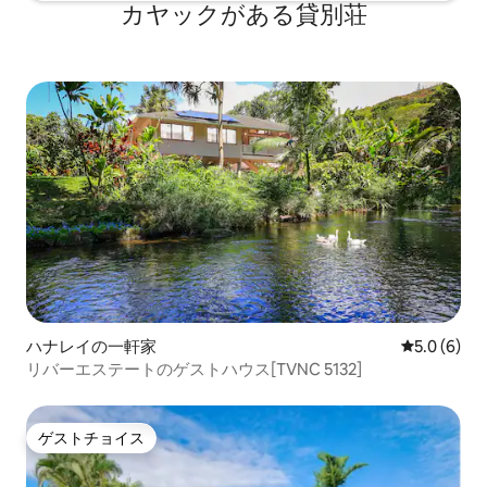
カヤックがある貸別荘
ハナレイの一軒家
レビュー6
5.0 (6)
リバーエステートのゲストハウス[TVNC 5132]
ゲストチョイス
ゲストチョイス