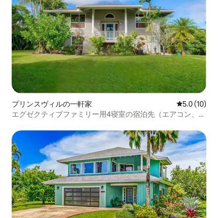
プリンスヴィルの一軒家
レビュー10
5.0 (10)
エグゼクティブファミリー用4寝室の宿泊先（エアコン、ス
パ、自転車付き）