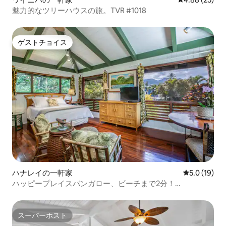
魅力的なツリーハウスの旅。TVR #1018
ゲストチョイス
ゲストチョイス
ハナレイの一軒家
レビュー19
5.0 (19)
ハッピープレイスバンガロー、ビーチまで2分！
TVNC#4339
スーパーホスト
スーパーホスト