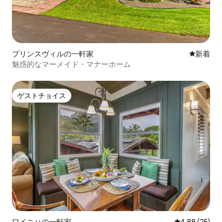
プリンスヴィルの一軒家
新しい宿
新着
魅惑的なマーメイド・マナーホーム
ゲストチョイス
ゲストチョイス
ワイニハの一軒家
レビュー25件
4.88 (25)