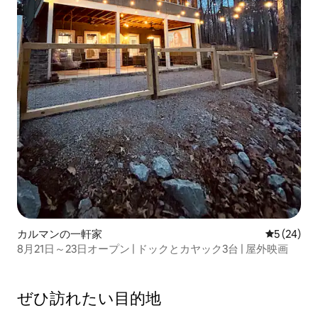
カルマンの一軒家
レビュー2
5 (24)
8月21日～23日オープン | ドックとカヤック3台 | 屋外映画
ぜひ訪⁠れ⁠た⁠い目⁠的⁠地