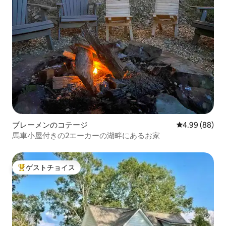
ブレーメンのコテージ
レビュー88件
4.99 (88)
馬車小屋付きの2エーカーの湖畔にあるお家
ゲストチョイス
大好評のゲストチョイスです。