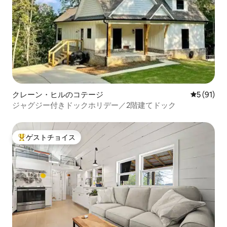
クレーン・ヒルのコテージ
レビュー9
5 (91)
ジャグジー付きドックホリデー／2階建てドック
ゲストチョイス
大好評のゲストチョイスです。