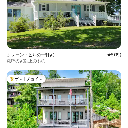
クレーン・ヒルの一軒家
レビュー1
5 (19)
湖畔の家以上のもの
ゲストチョイス
大好評のゲストチョイスです。