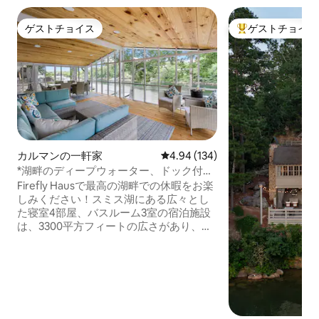
ゲストチョイス
ゲストチョイス
ゲストチョイス
大好評のゲストチ
カルマンの一軒家
レビュー134件、5つ星中4.94
4.94 (134)
*湖畔のディープウォーター、ドック付き
* I-65まで10分*高速Wi-Fi
Firefly Hausで最高の湖畔での休暇をお楽
しみください！スミス湖にある広々とし
た寝室4部屋、バスルーム3室の宿泊施設
は、3300平方フィートの広さがあり、二
段ベッドのある寝室、オープンロフト、2
階建ての広々としたリビングルームを備
えており、14名様が快適にご宿泊いただ
けます。 湖を見下ろす広々としたスクリ
ーンド・ポーチ、サンデッキ、ファイヤ
ーピット、そして簡単にアクセスできる2