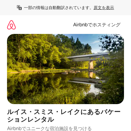
コ
一部の情報は自動翻訳されています。
原文を表示
ン
テ
ン
Airbnbでホスティング
ツ
に
ス
キ
ッ
プ
ルイス・スミス・レイクにあるバケー
ションレンタル
Airbnbでユニークな宿泊施設を見つける