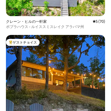
クレーン・ヒルの一軒家
レビュー7
5 (70)
ポプラハウス - ルイススミスレイク アラバマ州
ゲストチョイス
大好評のゲストチョイスです。