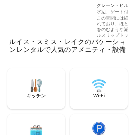
つの屋根付きボート用ドックをお楽しみ
クレーン・ヒルの
ください。3枚のパドルボードに乗った
水辺、ゲート付き
り、桟橋でくつろいだり、ボートで出航
ル、露天風呂・ジ
この空間には細部
したりできます。 このレイクハウスはI65
れており、ほとん
から10分という便利な立地にあります。
をのむような湖の
贅沢さと便利さ、そして楽しさを満喫し
ルスリップドック
て、忘れられない思い出を作りましょ
ルイス・スミス・レイクのバケーショ
SUP、カヤック
う。
ーパッド、ボート
ンレンタルで人気のアメニティ・設備
います！ゲート付
落内にあり、丘の
ルとクラブハウス
ドックサイド配送
ル、レベル2のEV
す。「アーキテク
ト」、「Birmingha
Garden」、「The 
キッチン
Wi-Fi
た雑誌に掲載され
になってご確認く