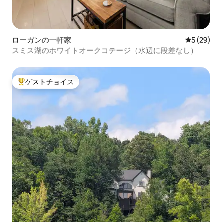
ローガンの一軒家
レビュー2
5 (29)
スミス湖のホワイトオークコテージ（水辺に段差なし）
ゲストチョイス
大好評のゲストチョイスです。