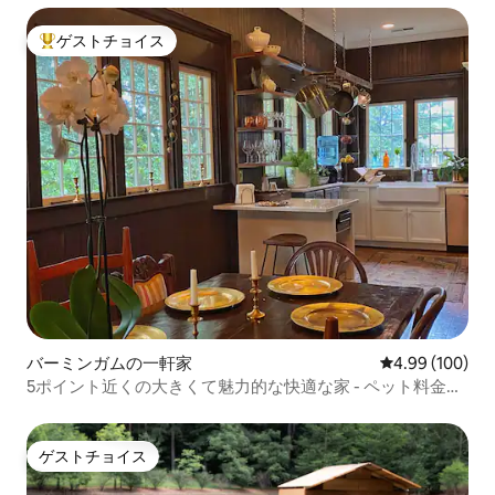
ゲストチョイス
大好評のゲストチョイスです。
バーミンガムの一軒家
レビュー100件
4.99 (100)
5ポイント近くの大きくて魅力的な快適な家 - ペット料金な
し
ゲストチョイス
ゲストチョイス