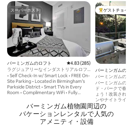
スーパーホスト
ゲストチョイス
スーパーホスト
大好評のゲストチ
バーミンガムのロフト
レビュー285件、5つ星中4.83
4.83 (285)
ラグジュアリーなインダストリアルロフ
バーミンガムの一
ト|BHMのダウンタウン
• Self Check-In w/ Smart Lock • FREE On-
バーミンガムの街
Site Parking • Located in Birmingham’s
バーミンガムのサ
Parkside District • Smart TVs in Every
ド・パークで春／
Room • Complimentary WiFi • Fully
ょう！改装された
Stocked Kitchen + Coffee Maker • In-
ンやナイトライフ
Unit Washer & Dryer • Walk to Railroad
バーミンガム植物園⁠周⁠辺⁠の
す。キングサイズ
Park, Regions Field, Restaurants & Bars •
イズベッド2台（L
バ⁠ケ⁠ー⁠シ⁠ョ⁠ン⁠レ⁠ン⁠タ⁠ル⁠で人⁠気⁠の
Professionally Cleaned & Inspected • 10
えた6名様用の寝
ア⁠メ⁠ニ⁠テ⁠ィ⁠・⁠設⁠備
Minutes to Airport • 7 Minutes to BJCC,
ス暖炉付きの居心
Legacy Arena, Protective Stadium &
ム、Keurig付
Coca-Cola Amphitheater • 2 Minutes to