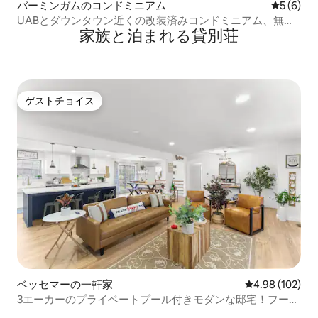
バーミンガムのコンドミニアム
レビュー
5 (6)
UABとダウンタウン近くの改装済みコンドミニアム、無料
家族と泊まれる貸別荘
駐車場
ゲストチョイス
ゲストチョイス
ベッセマーの一軒家
レビュー102件
4.98 (102)
3エーカーのプライベートプール付きモダンな邸宅！フーバ
ー・メトロポリタン近く