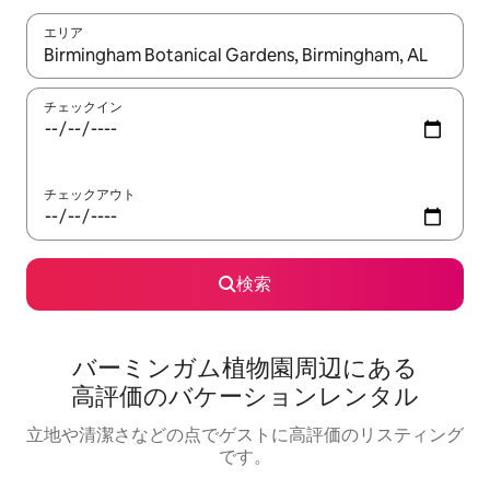
エリア
検索結果が表示されたら、上下の矢印キーを使って移動するか、
チェックイン
チェックアウト
検索
バーミンガム植物園⁠周⁠辺⁠に⁠あ⁠る
高⁠評⁠価⁠のバ⁠ケ⁠ー⁠シ⁠ョ⁠ン⁠レ⁠ン⁠タ⁠ル
立地や清潔さなどの点でゲストに高評価のリスティング
です。