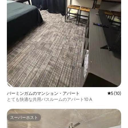
バーミンガムのマンション・アパート
レビュー1
5 (10)
とても快適な共用バスルームのアパート10 A
スーパーホスト
スーパーホスト