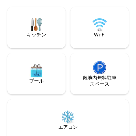
います。座席、グ
UAB Hospital & Campus
ト、6名様用のダ
景色が楽しめる広
しみください。ご
／乾燥機、シーツ
電気自動車用充電
キッチン
Wi-Fi
す。ゲストは宿泊
デッキ、専用駐車
敷地内無料駐⁠車
プール
ス⁠ペ⁠ー⁠ス
エアコン