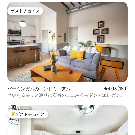
ゲストチョイス
ゲストチョイス
バーミンガムのコンドミニアム
レビュー169件
4.95 (169)
歴史あるモリス通りの石畳の上にあるモダンでエレガント
な宿泊先
ゲストチョイス
大好評のゲストチョイスです。