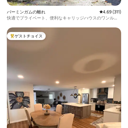
バーミンガムの離れ
レビュー311件
4.69 (311)
快適でプライベート、便利なキャリッジハウスのワンルー
ム
ゲストチョイス
大好評のゲストチョイスです。