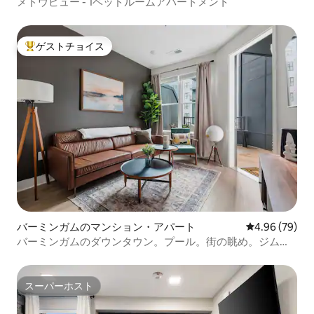
メドウビュー - 1ベッドルームアパートメント
ゲストチョイス
大好評のゲストチョイスです。
バーミンガムのマンション・アパート
レビュー79件
4.96 (79)
バーミンガムのダウンタウン。プール。街の眺め。ジム。
ラグジュアリー
スーパーホスト
スーパーホスト