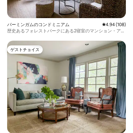
バーミンガムのコンドミニアム
レビュー108件
4.94 (108)
歴史あるフォレストパークにある2寝室のマンション・アパ
ート
ゲストチョイス
ゲストチョイス