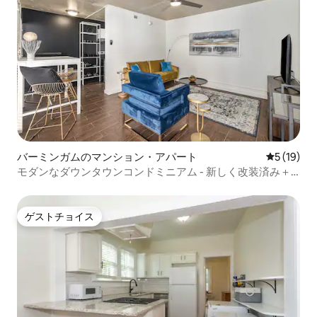
バーミンガムのマンション・アパート
レビュー1
5 (19)
モダンなダウンタウンコンドミニアム - 新しく改装済み＋
徒歩圏内
ゲストチョイス
ゲストチョイス