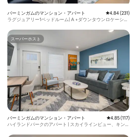
バーミンガムのマンション・アパート
レビュー231件
4.84 (231)
ラグジュアリー1ベッドルーム| A +ダウンタウンロケーショ
ン|キングベッドコンドミニアム
スーパーホスト
スーパーホスト
バーミンガムのマンション・アパート
レビュー117
4.85 (117)
ハイランドパークのアパート | スカイラインビュー、キング
サイズベッド