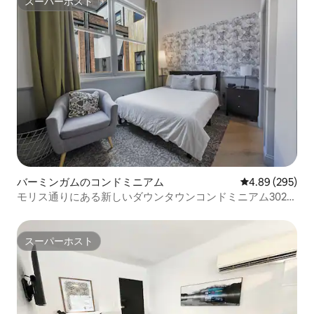
スーパーホスト
スーパーホスト
バーミンガムのコンドミニアム
レビュー295件
4.89 (295)
モリス通りにある新しいダウンタウンコンドミニアム302号
室
スーパーホスト
スーパーホスト