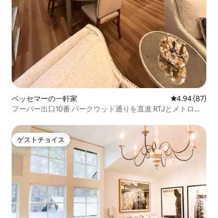
ベッセマーの一軒家
レビュー87件
4.94 (87)
フーバー出口10番 パークウッド通りを直進 RTJとメトロポ
リタン美術館
ゲストチョイス
ゲストチョイス