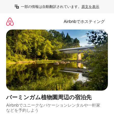
コ
一部の情報は自動翻訳されています。
原文を表示
ン
テ
ン
Airbnbでホスティング
ツ
に
ス
キ
ッ
プ
バーミンガム植物園⁠周⁠辺⁠の宿⁠泊⁠先
Airbnbでユニークなバ⁠ケ⁠ー⁠シ⁠ョ⁠ンレ⁠ン⁠タ⁠ルや一⁠軒⁠家
な⁠ど⁠を予⁠約⁠し⁠よ⁠う