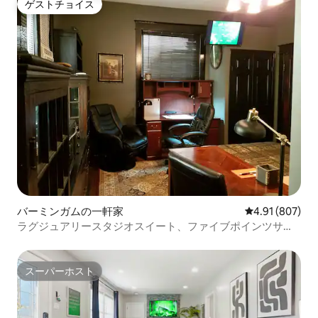
ゲストチョイス
ゲストチョイス
バーミンガムの一軒家
レビュー807件
4.91 (807)
ラグジュアリースタジオスイート、ファイブポインツサウ
ス@ UAB
スーパーホスト
スーパーホスト