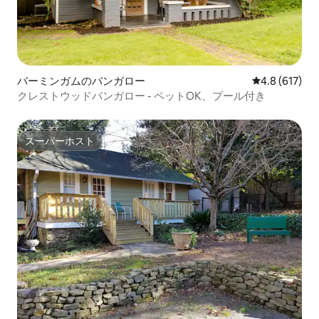
バーミンガムのバンガロー
レビュー617
4.8 (617)
クレストウッドバンガロー - ペットOK、プール付き
スーパーホスト
スーパーホスト