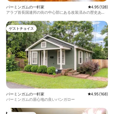
バーミンガムの一軒家
レビュー128件
4.95 (128)
アラブ首長国連邦の街の中心部にある改装済みの歴史ある
宿泊先
ゲストチョイス
ゲストチョイス
バーミンガムの一軒家
レビュー168件
4.95 (168)
バーミンガムの居心地の良いバンガロー