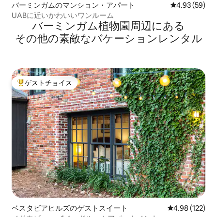
バーミンガムのマンション・アパート
レビュー59件
4.93 (59)
UABに近いかわいいワンルーム
バーミンガム植物園⁠周⁠辺⁠に⁠あ⁠る
そ⁠の⁠他⁠の素⁠敵⁠なバ⁠ケ⁠ー⁠シ⁠ョ⁠ン⁠レ⁠ン⁠タ⁠ル
ゲストチョイス
大好評のゲストチョイスです。
ベスタビアヒルズのゲストスイート
レビュー122件
4.98 (122)