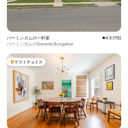
バーミンガムの一軒家
レビュー115
4.9 (115)
バーミンガムのGenesis Bungalow
ゲストチョイス
大好評のゲストチョイスです。