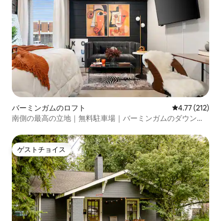
バーミンガムのロフト
レビュー212
4.77 (212)
南側の最高の立地｜無料駐車場｜バーミンガムのダウンタ
ウン
ゲストチョイス
ゲストチョイス