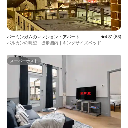
バーミンガムのマンション・アパート
レビュー63件
4.81 (63)
バルカンの眺望｜徒歩圏内｜キングサイズベッド
スーパーホスト
スーパーホスト