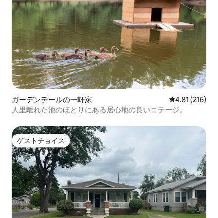
ガーデンデールの一軒家
レビュー216件
4.81 (216)
人里離れた池のほとりにある居心地の良いコテージ。
ゲストチョイス
ゲストチョイス