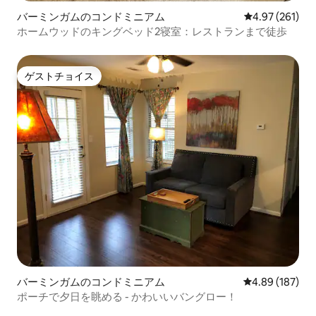
バーミンガムのコンドミニアム
レビュー261件
4.97 (261)
ホームウッドのキングベッド2寝室：レストランまで徒歩
ゲストチョイス
ゲストチョイス
バーミンガムのコンドミニアム
レビュー187件
4.89 (187)
ポーチで夕日を眺める - かわいいバングロー！