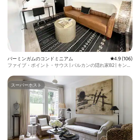
バーミンガムのコンドミニアム
レビュー106
4.9 (106)
ファイブ・ポイント・サウス | バルカンの隠れ家B2 | キング
サイズベッド
スーパーホスト
スーパーホスト