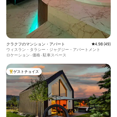
クラクフのマンション・アパート
レビュー49件
4.98 (49)
ウィスラン・タラシー・ジャグジー・アパートメント
ロケーション
·
価格
·
駐車スペース
ゲストチョイス
大好評のゲストチョイスです。