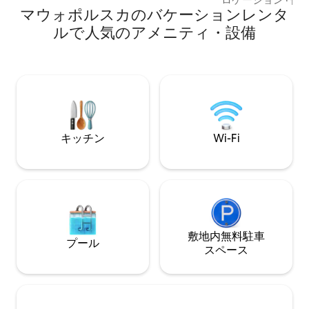
さを高めます。トレイル、森、自然があ
マウォポルスカのバケーションレンタ
ースとサイクリン
なたを待っています。天国に近づき、自
ゲストはプライベ
ルで人気のアメニティ・設備
分自身に近づきましょう。
す。ロシアの水力
囲気のリラックス
ドのサウナには、
す。 無料駐車場、キッチン、2つのバスル
ーム、広々とした
（太陽の当たる側
ル、デッキチェア
用の場所。高水準
キッチン
Wi-Fi
敷地内無料駐⁠車
プール
ス⁠ペ⁠ー⁠ス