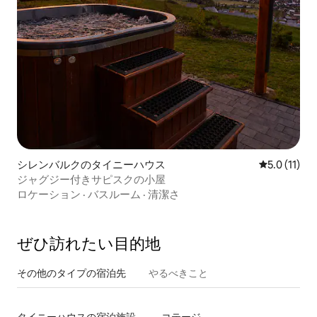
シレンバルクのタイニーハウス
レビュー11
5.0 (11)
ジャグジー付きサピスクの小屋
ロケーション
·
バスルーム
·
清潔さ
ぜひ訪⁠れ⁠た⁠い目⁠的⁠地
その他のタ⁠イ⁠プ⁠の宿⁠泊⁠先
やるべきこと
タイニーハウスの宿泊施設
コテージ