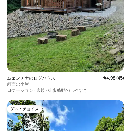
ムェンチナのログハウス
レビュー45件
4.98 (45)
斜面の小屋
ロケーション
·
家族
·
徒歩移動のしやすさ
ゲストチョイス
ゲストチョイス