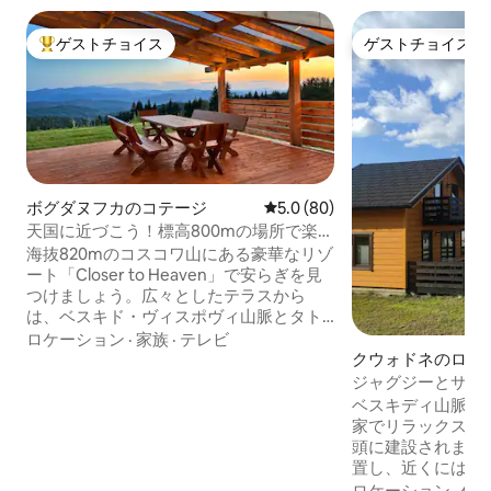
ゲストチョイス
ゲストチョイス
大好評のゲストチョイスです。
ゲストチョイス
ボグダヌフカのコテージ
レビュー80件、5つ星中5.0
5.0 (80)
天国に近づこう！標高800mの場所で楽し
む屋外スパ
海抜820mのコスコワ山にある豪華なリゾ
ート「Closer to Heaven」で安らぎを見
つけましょう。広々としたテラスから
は、ベスキド・ヴィスポヴィ山脈とタト
ラ山脈のパノラマビューを楽しめます。
ロケーション
·
家族
·
テレビ
この88平方メートルの環境に優しい家
クウォドネのログ
は、2,300平方メートルの私有地に囲まれ
ジャグジーとサウ
ています。リクライニングマッサージシ
ベスキード山脈の
ベスキディ山脈の
ート2台を備えた、年間を通じてご利用い
家でリラックスして
ただける5人用の塩素フリー屋外スパでお
頭に建設されました。 静かなエ
くつろぎください。純粋な湧き水の水道
置し、近くにはヤ
水、製氷機付き冷蔵庫、高速Wi-Fiが快適
える森があります
ロケーション
·
価