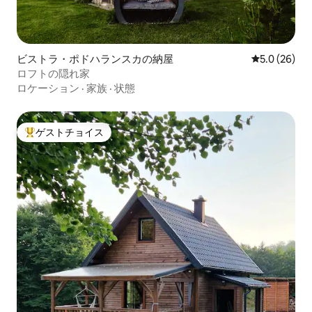
ビストラ・ポドハランスカの納屋
レビュー26
5.0 (26)
ロフトの隠れ家
ロケーション
·
家族
·
状態
ゲストチョイス
大好評のゲストチョイスです。