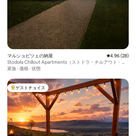
マルショビツェの納屋
レビュー28件
4.96 (28)
Stodoła Chillout Apartments（ストドラ・チルアウト・ア
パートメンツ）
家族
·
価格
·
状態
ゲストチョイス
大好評のゲストチョイスです。