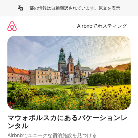
コ
一部の情報は自動翻訳されています。
原文を表示
ン
テ
ン
Airbnbでホスティング
ツ
に
ス
キ
ッ
プ
マウォポルスカにあるバケーションレ
ンタル
Airbnbでユニークな宿泊施設を見つける