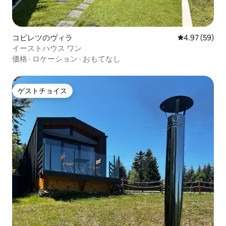
コビレツのヴィラ
レビュー59件
4.97 (59)
イーストハウス ワン
価格
·
ロケーション
·
おもてなし
ゲストチョイス
ゲストチョイス