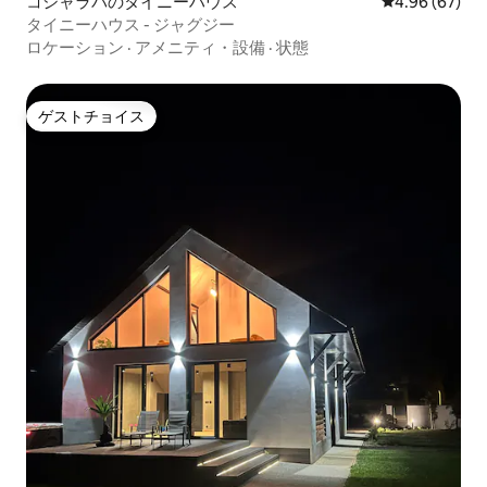
コシャラバのタイニーハウス
レビュー67件
4.96 (67)
タイニーハウス - ジャグジー
ロケーション
·
アメニティ・設備
·
状態
ゲストチョイス
ゲストチョイス