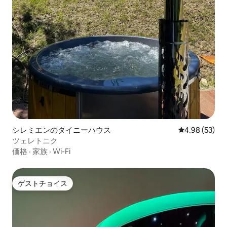
シレミエンのタイニーハウス
レビュー53件
4.98 (53)
ツェレトニク
価格
·
家族
·
Wi-Fi
ゲストチョイス
ゲストチョイス