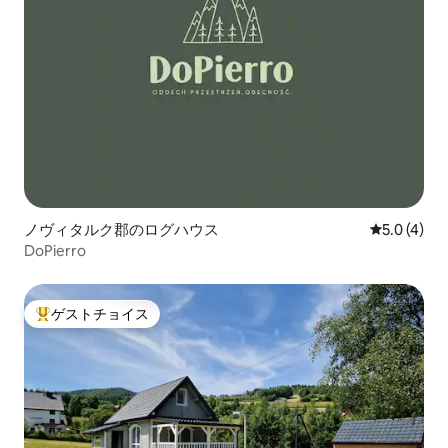
ノヴィタルク郡のログハウス
レビュー4
5.0 (4)
DoPierro
ゲストチョイス
大好評のゲストチョイスです。