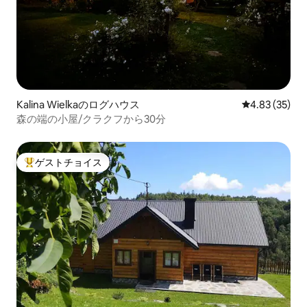
Kalina Wielkaのログハウス
レビュー35件
4.83 (35)
森の端の小屋/クラクフから30分
ゲストチョイス
大好評のゲストチョイスです。