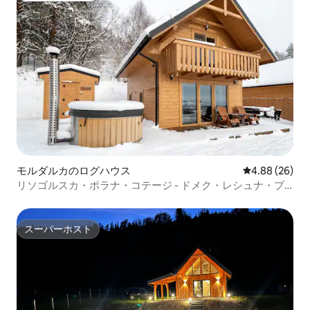
モルダルカのログハウス
レビュー26件
4.88 (26)
リソゴルスカ・ポラナ・コテージ - ドメク・レシュナ・プ
シスタニ
スーパーホスト
スーパーホスト