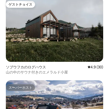
ゲストチョイス
ゲストチョイス
ソブウフカのログハウス
レビュー30
4.9 (30)
山の中のサウナ付きのエメラルド小屋
スーパーホスト
スーパーホスト