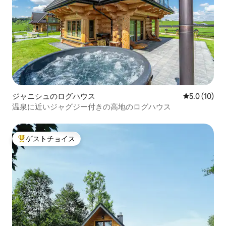
ジャニシュのログハウス
レビュー10
5.0 (10)
温泉に近いジャグジー付きの高地のログハウス
ゲストチョイス
大好評のゲストチョイスです。