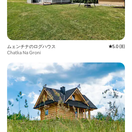
ムェンチナのログハウス
レビュー8
5.0 (8)
Chatka Na Groni