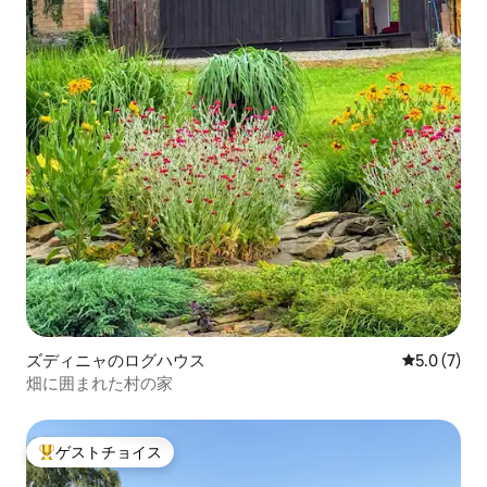
ズディニャのログハウス
レビュー7
5.0 (7)
畑に囲まれた村の家
ゲストチョイス
大好評のゲストチョイスです。