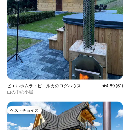
ビエルホムラ・ビエルカのログハウス
レビュー61件
4.89 (61)
山の中の小屋
ゲストチョイス
ゲストチョイス