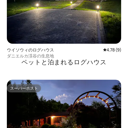
ウイソウィのログハウス
レビュー9件
4.78 (9)
ダニエルカ渓谷の生息地
ペットと泊まれるログハウス
スーパーホスト
スーパーホスト