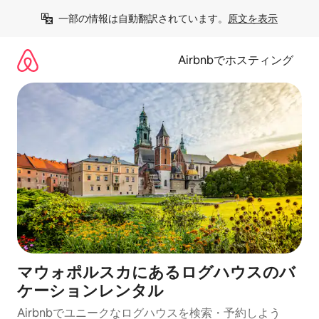
コ
一部の情報は自動翻訳されています。
原文を表示
ン
テ
ン
Airbnbでホスティング
ツ
に
ス
キ
ッ
プ
マウォポルスカにあるログハウスのバ
ケーションレンタル
Airbnbでユニークなログハウスを検索・予約しよう