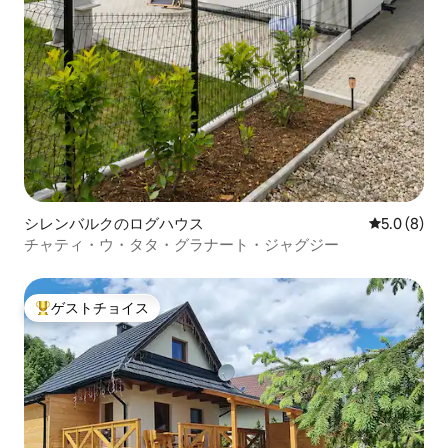
シレンバルクのログハウス
レビュー8
5.0 (8)
チャティ・ウ・タタ・グラナート・ジャグジー
ゲストチョイス
大好評のゲストチョイスです。