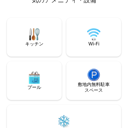
気のアメニティ・設備
ゲストはプライベートスパを利用できま
フ。冬はチェーン
す。ロシアの水力マッサージ浴槽は、雰
す。利点 - 携帯
囲気のリラックスに最適で、フィンラン
とです。
ドのサウナには、海水浴用の樽がありま
す。 無料駐車場、キッチン、2つのバスル
ーム、広々としたテラス、バルコニー
（太陽の当たる側）、バーベキューグリ
ル、デッキチェア、キャンプファイヤー
キッチン
Wi-Fi
用の場所。高水準の小屋。
敷地内無料駐⁠車
プール
ス⁠ペ⁠ー⁠ス