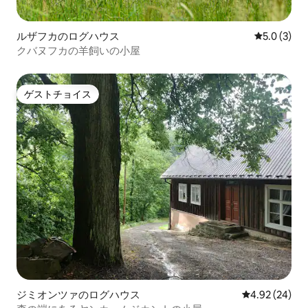
ルザフカのログハウス
レビュー3
5.0 (3)
クバヌフカの羊飼いの小屋
ゲストチョイス
ゲストチョイス
ジミオンツァのログハウス
レビュー24件
4.92 (24)