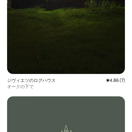
ジヴィエツのログハウス
レビュー7件
4.86 (7)
オークの下で