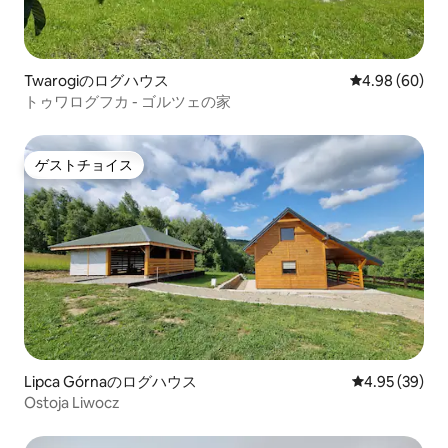
Twarogiのログハウス
レビュー60件
4.98 (60)
トゥワログフカ - ゴルツェの家
ゲストチョイス
ゲストチョイス
Lipca Górnaのログハウス
レビュー39件
4.95 (39)
Ostoja Liwocz