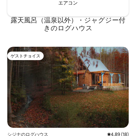
エアコン
露天風呂（温泉以外）・ジャグジー付
きのログハウス
ゲストチョイス
ゲストチョイス
シジナのログハウス
レビュー18件
4.89 (18)