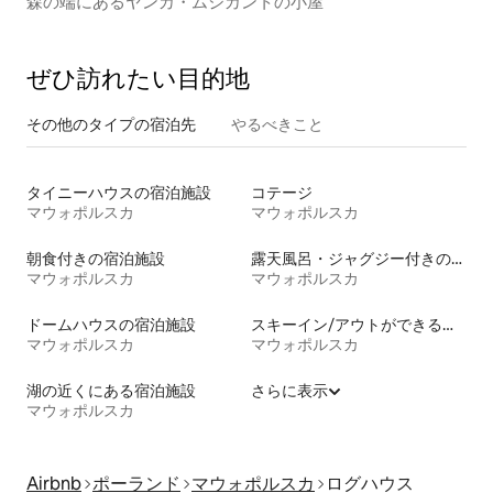
森の端にあるヤンカ・ムジカントの小屋
ぜひ訪⁠れ⁠た⁠い目⁠的⁠地
その他のタ⁠イ⁠プ⁠の宿⁠泊⁠先
やるべきこと
タイニーハウスの宿泊施設
コテージ
マウォポルスカ
マウォポルスカ
朝食付きの宿泊施設
露天風呂・ジャグジー付きの宿泊施設
マウォポルスカ
マウォポルスカ
ドームハウスの宿泊施設
スキーイン/アウトができる宿泊先
マウォポルスカ
マウォポルスカ
湖の近くにある宿泊施設
さらに表示
マウォポルスカ
Airbnb
ポーランド
マウォポルスカ
ログハウス