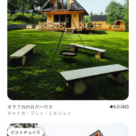
オラフカのログハウス
レビュー40
5.0 (40)
チャトカ・プシィ・ミエジュィ
ゲストチョイス
ゲストチョイス