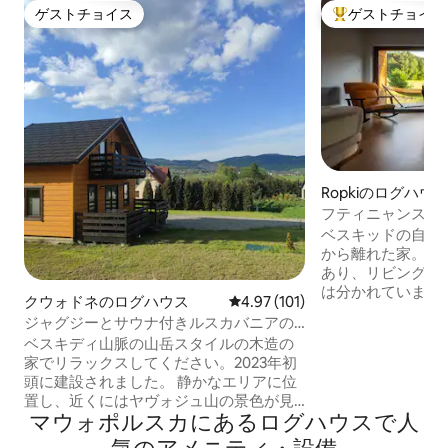
ゲストチョイス
ゲストチョイス
ゲストチョイス
大好評のゲストチ
Ropkiのログハウ
フティニャンスキー
ベスキッドの自然
から離れた家。 ​
あり、リビングに
は分かれていませ
クウォドネのログハウス
レビュー101件、5つ星中4.97
4.97 (101)
ッチン、暖房付き
ジャグジーとサウナ付きルスカバニアの
めのプロジェクタ
ベスキード山脈の小屋
ベスキディ山脈の山岳スタイルの木造の
ターネット、ハン
家でリラックスしてください。2023年初
ー、ファイヤーピッ
頭に建設されました。 静かなエリアに位
ります。天気が良
置し、近くにはヤヴォジュ山の景色が見
と忘れられない星空
マウォポルスカにあるログハウスで人
える森があります。多数のハイキングコ
屋から100mの青
ースとサイクリングコースがあります。
って15〜25分の