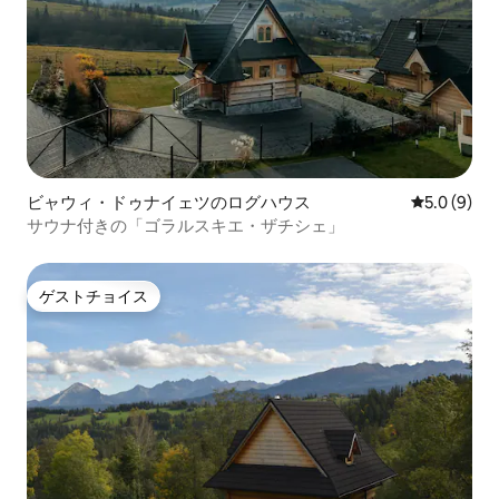
ビャウィ・ドゥナイェツのログハウス
レビュー9
5.0 (9)
サウナ付きの「ゴラルスキエ・ザチシェ」
ゲストチョイス
ゲストチョイス