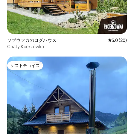
ソブウフカのログハウス
レビュー20
5.0 (20)
Chaty Kcerzówka
ゲストチョイス
ゲストチョイス