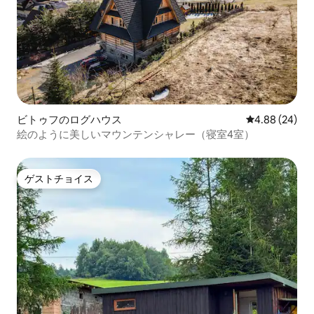
ビトゥフのログハウス
レビュー24件
4.88 (24)
絵のように美しいマウンテンシャレー（寝室4室）
ゲストチョイス
ゲストチョイス