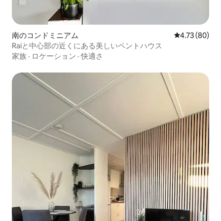
南のコンドミニアム
レビュー80件
4.73 (80)
Raiと中心部の近くにある美しいペントハウス
家族
·
ロケーション
·
快適さ