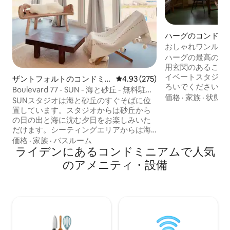
ハーグのコンドミ
おしゃれワンルー
ポットから徒歩圏
ハーグの最高のロ
用玄関のあるこの
イベートスタジオ
ザントフォルトのコンドミ
レビュー275件、5つ星中4.93
4.93 (275)
ろいでください。
ニアム
Boulevard 77 - SUN - 海と砂丘 - 無料駐車
から徒歩圏内：シ
価格
·
家族
·
状態
場
SUNスタジオは海と砂丘のすぐそばに位
殿、議会、公園、
置しています。スタジオからは砂丘から
カフェ、レストラン。 ビーチま
の日の出と海に沈む夕日をお楽しみいた
（500メートル先
だけます。シーティングエリアからは海
ワンルーム（24㎡
とカイトゾーンの眺めをお楽しみいただ
価格
·
家族
·
バスルーム
Fi、NETFLIX
けます。ダブルベッド（160x200）から
ライデンにあるコンドミニアムで人気
適なベッド、広々
は砂丘の眺めをお楽しみいただけます。
のアメニティ・設備
オルが備わってい
簡易キッチンには電子レンジ、ケトル、
ンジ、コーヒーメ
コーヒーメーカー、食器洗い機、冷蔵庫
的なキッチン用品
（コンロと鍋はございません）をご用意
ご要望に応じて自
しております。バスルームにはバスタブ
ます。
とレインシャワーをご用意しておりま
す。独立したトイレ、バルコニー、専用
エントランスがございます。ベッドメイ