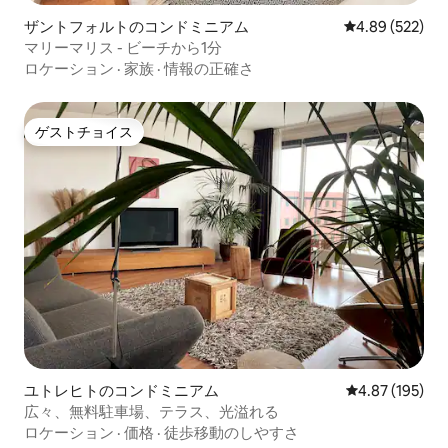
ザントフォルトのコンドミニアム
レビュー522件
4.89 (522)
マリーマリス - ビーチから1分
ロケーション
·
家族
·
情報の正確さ
ゲストチョイス
ゲストチョイス
ユトレヒトのコンドミニアム
レビュー195件
4.87 (195)
広々、無料駐車場、テラス、光溢れる
ロケーション
·
価格
·
徒歩移動のしやすさ