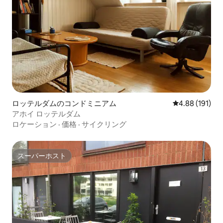
ロッテルダムのコンドミニアム
レビュー191件
4.88 (191)
アホイ ロッテルダム
ロケーション
·
価格
·
サイクリング
スーパーホスト
スーパーホスト