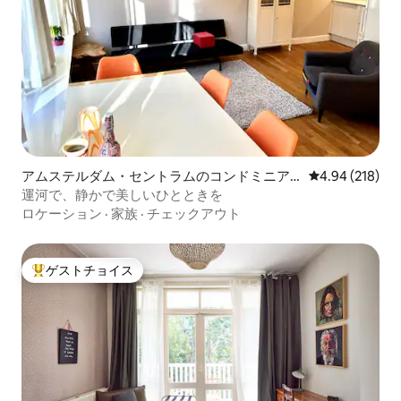
アムステルダム・セントラムのコンドミニア
レビュー218件
4.94 (218)
ム
運河で、静かで美しいひとときを
ロケーション
·
家族
·
チェックアウト
ゲストチョイス
大好評のゲストチョイスです。