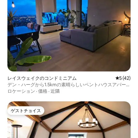
レイスウェイクのコンドミニアム
レビュー4
5 (42)
デン・ハーグから1.5kmの素晴らしいペントハウスアパート
メント
ロケーション
·
価格
·
近隣
ゲストチョイス
ゲストチョイス