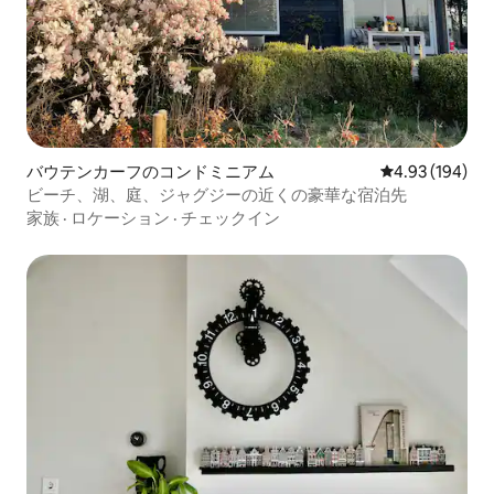
バウテンカーフのコンドミニアム
レビュー194件
4.93 (194)
ビーチ、湖、庭、ジャグジーの近くの豪華な宿泊先
家族
·
ロケーション
·
チェックイン