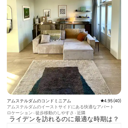
アムステルダムのコンドミニアム
レビュー40件
4.95 (40)
アムステルダムのイーストサイドにある快適なアパート
ロケーション
·
徒歩移動のしやすさ
·
近隣
ライデンを訪⁠れ⁠るの⁠に最⁠適⁠な時⁠期⁠は⁠？