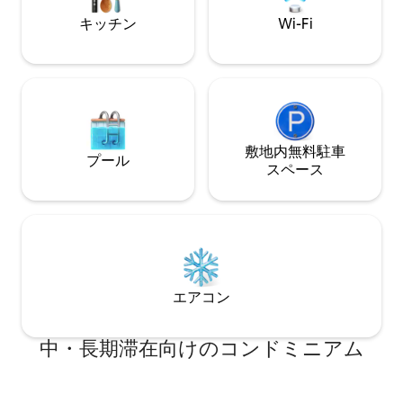
キング、タオル、Wi-Fi、Netflixをご利用
キッチン
Wi-Fi
いただけます。ペット（犬）の同伴はご
遠慮ください。駐車場は無料です。
敷地内無料駐⁠車
プール
ス⁠ペ⁠ー⁠ス
エアコン
中・長期滞在向けのコンドミニアム