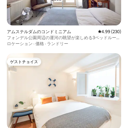
アムステルダムのコンドミニアム
レビュー230件
4.99 (230)
フォンデル公園周辺の運河の眺望が楽しめる3ベッドルーム
アパート（90平方メートル）
ロケーション
·
価格
·
ランドリー
ゲストチョイス
ゲストチョイス