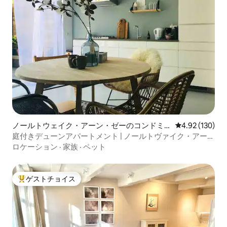
ノールトウェイク・アーン・ゼーのコンドミ
レビュー130件
4.92 (130)
ニアム
庭付きデューンアパートメント | ノールトヴァイク・アー
ン・ゼー
ロケーション
·
家族
·
ペット
ゲストチョイス
大好評のゲストチョイスです。