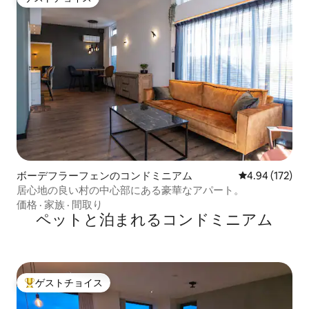
ゲストチョイス
ボーデフラーフェンのコンドミニアム
レビュー172件
4.94 (172)
居心地の良い村の中心部にある豪華なアパート。
価格
·
家族
·
間取り
ペットと泊まれるコンドミニアム
ゲストチョイス
大好評のゲストチョイスです。