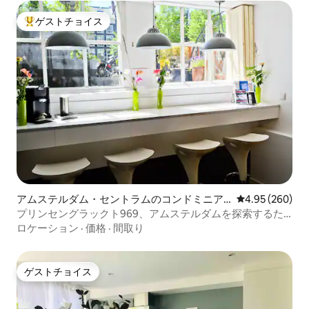
ゲストチョイス
大好評のゲストチョイスです。
アムステルダム・セントラムのコンドミニア
レビュー260件
4.95 (260)
ム
プリンセングラックト969、アムステルダムを探索するた
めの拠点
ロケーション
·
価格
·
間取り
ゲストチョイス
ゲストチョイス