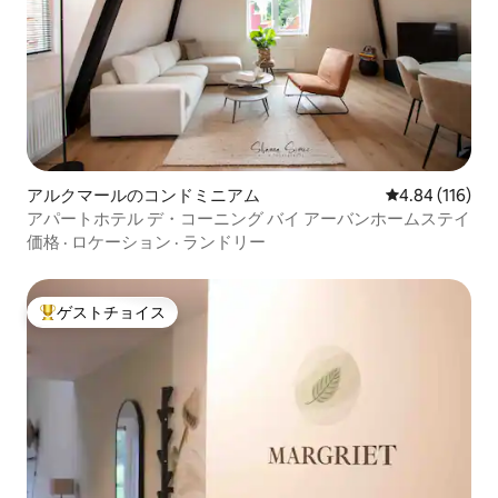
アルクマールのコンドミニアム
レビュー116件
4.84 (116)
アパートホテル デ・コーニング バイ アーバンホームステイ
価格
·
ロケーション
·
ランドリー
ゲストチョイス
大好評のゲストチョイスです。