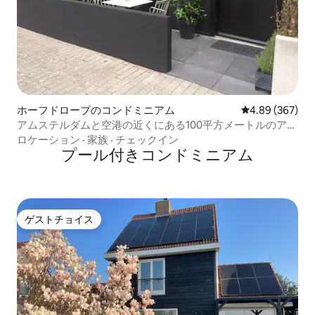
ホーフドロープのコンドミニアム
レビュー367件
4.89 (367)
アムステルダムと空港の近くにある100平方メートルのアパ
ート！
ロケーション
·
家族
·
チェックイン
プール付きコンドミニアム
ゲストチョイス
ゲストチョイス