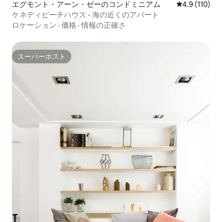
エグモント・アーン・ゼーのコンドミニアム
レビュー110
4.9 (110)
ケネディビーチハウス - 海の近くのアパート
ロケーション
·
価格
·
情報の正確さ
スーパーホスト
スーパーホスト