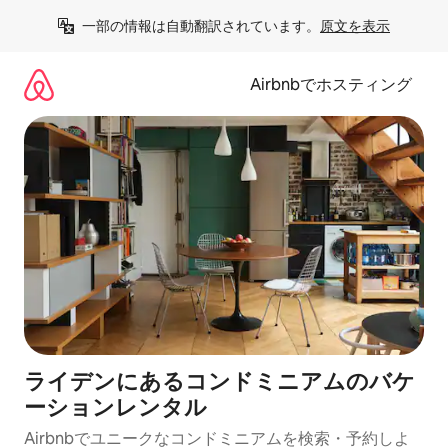
コ
一部の情報は自動翻訳されています。
原文を表示
ン
テ
ン
Airbnbでホスティング
ツ
に
ス
キ
ッ
プ
ライデンにあるコンドミニアムのバケ
ーションレンタル
Airbnbでユニークなコンドミニアムを検索・予約しよ