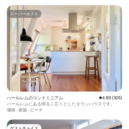
スーパーホスト
スーパーホスト
ハールレムのコンドミニアム
レビュー305件
4.89 (305)
ハールレムにある明るく広々としたタウンハウスです。
価格
·
家族
·
ビーチ
ゲストチョイス