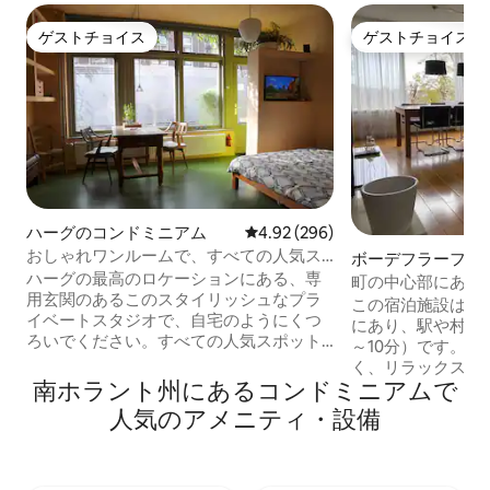
ゲストチョイス
ゲストチョイス
ゲストチョイス
ゲストチョイス
ハーグのコンドミニアム
レビュー296件、5つ星中4.92
4.92 (296)
おしゃれワンルームで、すべての人気ス
ボーデフラーフェ
ポットから徒歩圏内です
ハーグの最高のロケーションにある、専
ミニアム
町の中心部にある
用玄関のあるこのスタイリッシュなプラ
ート
この宿泊施設は、
イベートスタジオで、自宅のようにくつ
にあり、駅や村の
ろいでください。すべての人気スポット
～10分）です。
から徒歩圏内：ショップ、美術館、宮
く、リラックスし
殿、議会、公園、ヴィンテージ、バー、
南ホラント州にあるコンドミニアムで
適なロケーションです。 設備
カフェ、レストラン。 ビーチまで15分
ます：キッチン、
人気のアメニティ・設備
（500メートル先にトラムあり）。快適な
燥機、食器洗い機な
ワンルーム（24㎡）は1階にあり、Wi-
動：アムステルダ
Fi、NETFLIXを備えたスマートテレビ、快
ーグ、デルフト、
適なベッド、広々としたバスルーム、タ