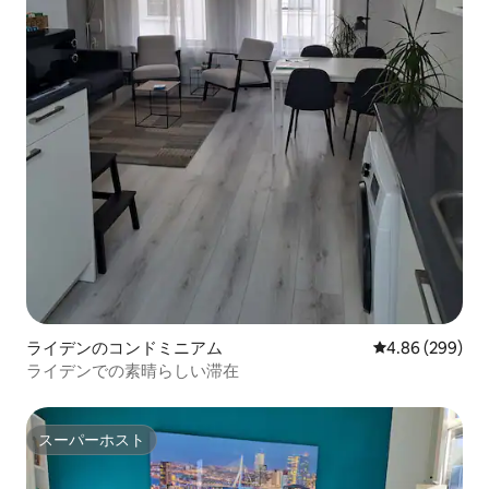
ライデンのコンドミニアム
レビュー299件
4.86 (299)
ライデンでの素晴らしい滞在
スーパーホスト
スーパーホスト