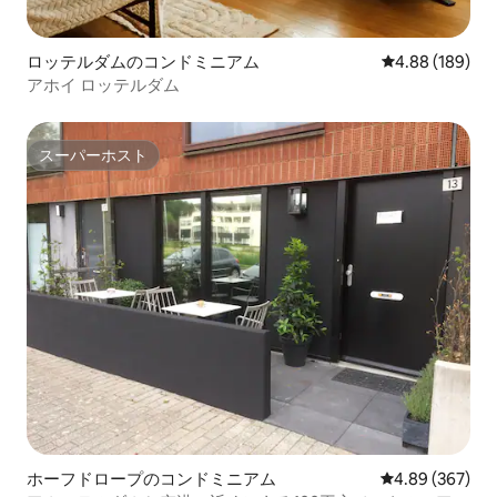
ロッテルダムのコンドミニアム
レビュー189件
4.88 (189)
アホイ ロッテルダム
スーパーホスト
スーパーホスト
ホーフドロープのコンドミニアム
レビュー367件
4.89 (367)