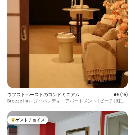
ウフストヘーストのコンドミニアム
レビュー1
5 (16)
Breeze Inn - ジャパンディ・アパートメント | ビーチ | 駐車
場
ゲストチョイス
大好評のゲストチョイスです。