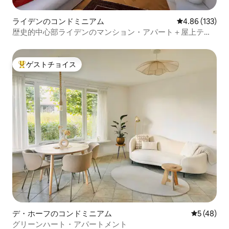
ライデンのコンドミニアム
レビュー133件
4.86 (133)
歴史的中心部ライデンのマンション・アパート＋屋上テラ
ス
ゲストチョイス
大好評のゲストチョイスです。
デ・ホーフのコンドミニアム
レビュー4
5 (48)
グリーンハート・アパートメント