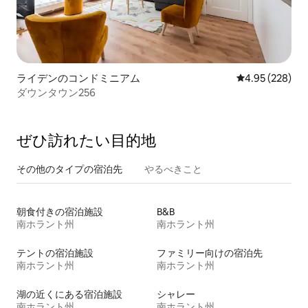
ライデンのコンドミニアム
レビュー228件
4.95 (228)
ダウンタウン256
ぜひ訪⁠れ⁠た⁠い目⁠的⁠地
その他のタ⁠イ⁠プ⁠の宿⁠泊⁠先
やるべきこと
朝食付きの宿泊施設
B&B
南ホラント州
南ホラント州
テントの宿泊施設
ファミリー向けの宿泊先
南ホラント州
南ホラント州
湖の近くにある宿泊施設
シャレー
南ホラント州
南ホラント州