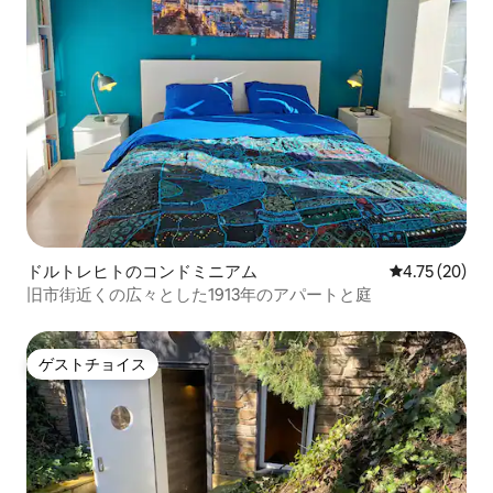
ドルトレヒトのコンドミニアム
レビュー20件
4.75 (20)
旧市街近くの広々とした1913年のアパートと庭
ゲストチョイス
ゲストチョイス