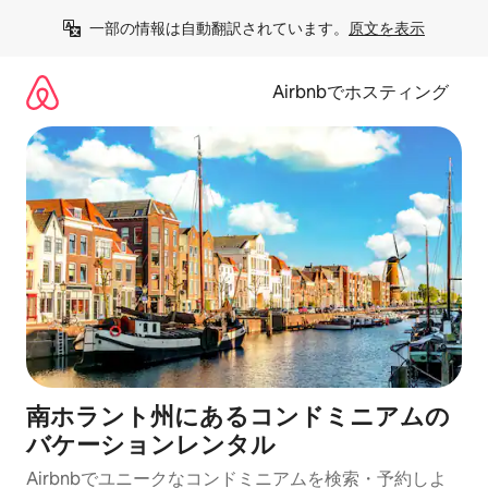
コ
一部の情報は自動翻訳されています。
原文を表示
ン
テ
ン
Airbnbでホスティング
ツ
に
ス
キ
ッ
プ
南ホラント州にあるコンドミニアムの
バケーションレンタル
Airbnbでユニークなコンドミニアムを検索・予約しよ