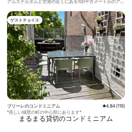
アムステルダムと空港の近くにある100平方メートルのアパ
ート！
ゲストチョイス
ゲストチョイス
ブリーレのコンドミニアム
レビュー115件
4.84 (115)
*美しい城壁の町の中心部にあります*
まるまる貸切のコンドミニアム