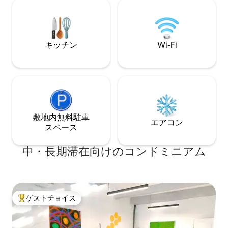
トレヒト、スキッ
オルが備わっています。コンロ、電子レ
最適な拠点です（車で
ンジ、コーヒーメーカー、すべての基本
20 ～ 55分）。
的なキッチン用品が備わったキッチン。
の両方のバルコニ
ご要望に応じて自転車をご用意しており
ださい。
キッチン
Wi-Fi
ます。
敷地内無料駐⁠車
エアコン
ス⁠ペ⁠ー⁠ス
中・長期滞在向けのコンドミニアム
ゲストチョイス
大好評のゲストチョイスです。