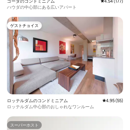
ゴーダのコンドミニアム
レビュー177件
4.54 (177)
ハウダの中心部にある広いアパート
ゲストチョイス
ゲストチョイス
ロッテルダムのコンドミニアム
レビュー55件
4.95 (55)
ロッテルダム中心部のおしゃれなワンルーム
スーパーホスト
スーパーホスト