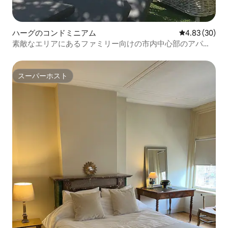
ハーグのコンドミニアム
レビュー30件
4.83 (30)
素敵なエリアにあるファミリー向けの市内中心部のアパー
ト
スーパーホスト
スーパーホスト