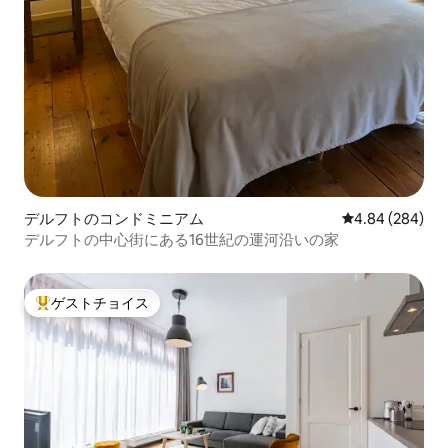
デルフトのコンドミニアム
レビュー284件
4.84 (284)
デルフトの中心街にある16世紀の運河沿いの家
ゲストチョイス
大好評のゲストチョイスです。