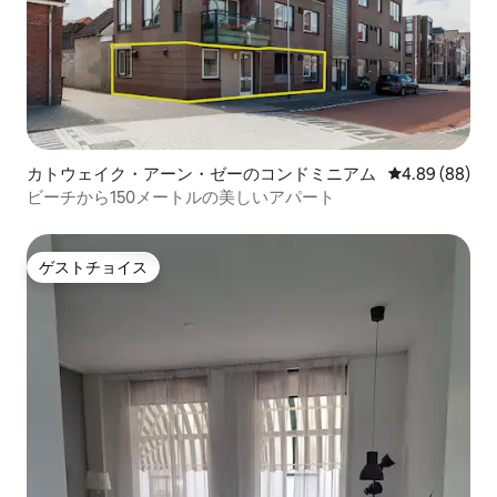
カトウェイク・アーン・ゼーのコンドミニアム
レビュー88件
4.89 (88)
ビーチから150メートルの美しいアパート
ゲストチョイス
ゲストチョイス