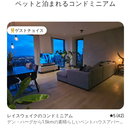
ペットと泊まれるコンドミニアム
ゲストチョイス
大好評のゲストチョイスです。
レイスウェイクのコンドミニアム
レビュー4
5 (42)
デン・ハーグから1.5kmの素晴らしいペントハウスアパート
メント