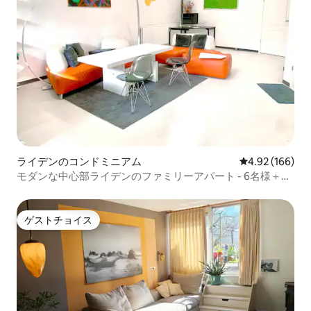
ライデンのコンドミニアム
レビュー166件
4.92 (166)
モダンな中心部ライデンのファミリーアパート - 6名様＋ベ
ビー
ゲストチョイス
ゲストチョイス