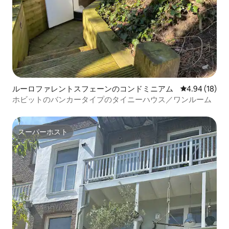
ルーロファレントスフェーンのコンドミニアム
レビュー18件
4.94 (18)
ホビットのバンカータイプのタイニーハウス／ワンルーム
スーパーホスト
スーパーホスト