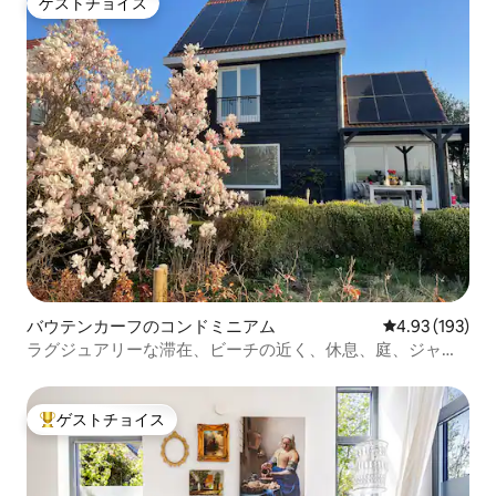
ゲストチョイス
ゲストチョイス
バウテンカーフのコンドミニアム
レビュー193件
4.93 (193)
ラグジュアリーな滞在、ビーチの近く、休息、庭、ジャグ
ジー
ゲストチョイス
大好評のゲストチョイスです。