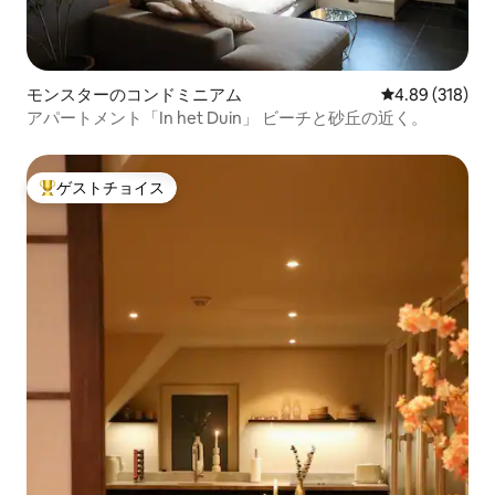
モンスターのコンドミニアム
レビュー318件
4.89 (318)
アパートメント「In het Duin」 ビーチと砂丘の近く。
ゲストチョイス
大好評のゲストチョイスです。