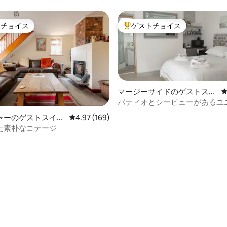
トチョイス
ゲストチョイス
ゲストチョイスです。
大好評のゲストチョイスです。
マージーサイドのゲストスイ
ート
パティオとシービューがあるユ
ビーチサイドの1ベッドスイー
中4.98つ星の平均評価
ャーのゲストスイー
レビュー169件、5つ星中4.97つ星の平均評価
4.97 (169)
た素朴なコテージ