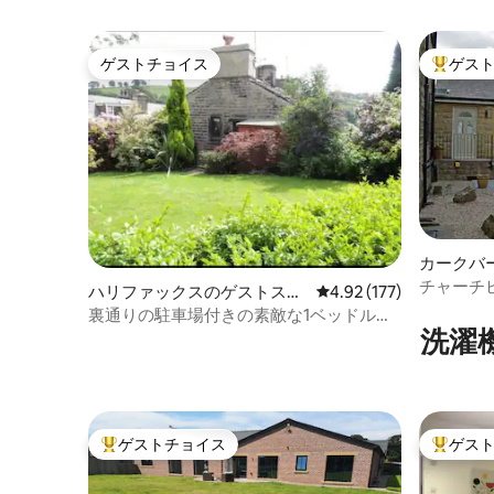
ゲストチョイス
ゲス
ゲストチョイス
大好評の
カークバ
ート
チャーチ
ハリファックスのゲストスイ
レビュー177件、5つ星
4.92 (177)
8/10名
ート
裏通りの駐車場付きの素敵な1ベッドルー
洗濯
ムの宿泊先です。
ゲストチョイス
ゲス
大好評のゲストチョイスです。
大好評の