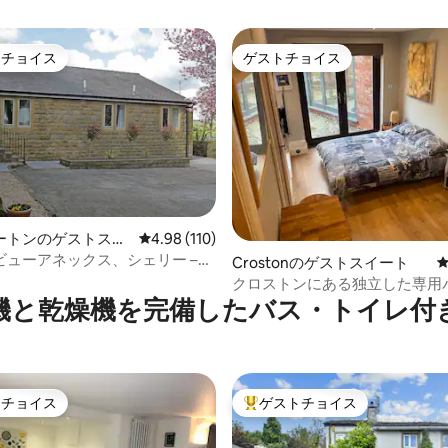
トチョイス
ゲストチョイス
ゲストチョイスです。
ゲストチョイス
ートンのゲストスイ
レビュー110件、5つ星中4.98つ星の平均評価
4.98 (110)
ビューアネックス、シェリー –
Crostonのゲストスイート
中4.92つ星の平均評価
様まで – 露天風呂・ジャグジー
クロストンにある独立した専用
ム付きのダブルルーム
機と乾燥機を完備したバス・トイレ付
トチョイス
ゲストチョイス
ゲストチョイスです。
大好評のゲストチョイスです。