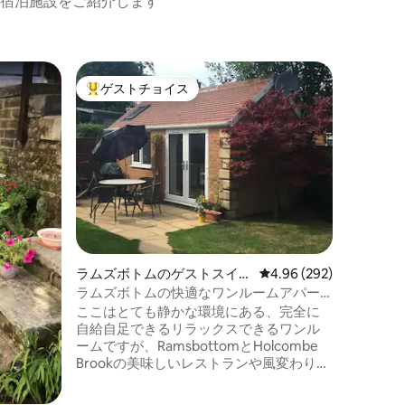
宿泊施設をご紹介します
サドルワ
ゲストチョイス
ゲス
大好評のゲストチョイスです。
大好評
ト
サドルワ
る高級ワ
アッパー
グラウン
に位置す
の趣のあ
ー、ショ
か5分です
さんが、
ア、テレ
ンジ、冷
ラムズボトムのゲストスイー
レビュー292件、5つ星
4.96 (292)
シャワー
ト
た快適な
ラムズボトムの快適なワンルームアパー
ます。 
ト（2名様用）
ここはとても静かな環境にある、完全に
在をお過
自給自足できるリラックスできるワンル
ームですが、RamsbottomとHolcombe
Brookの美味しいレストランや風変わりな
バーから徒歩わずか数分です。 素晴らし
いアウトドアを楽しむカップル（家から