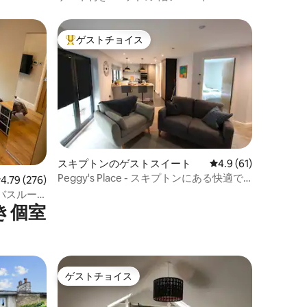
ゲストチョイス
大好評のゲストチョイスです。
スキプトンのゲストスイート
レビュー61件、5つ
4.9 (61)
Peggy's Place - スキプトンにある快適で
レビュー276件、5つ星中4.79つ星の平均評価
4.79 (276)
静かな離れ。
バスルー
き個室
ゲストチョイス
ゲストチョイス