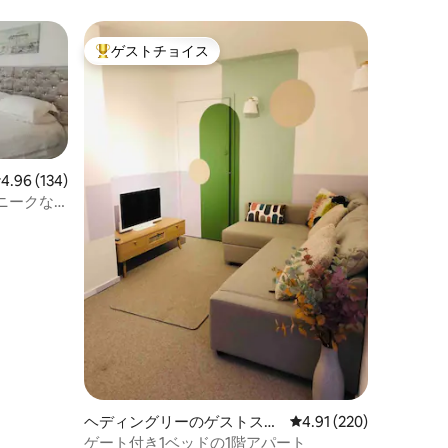
ゲストチョイス
大好評のゲストチョイスです。
レビュー134件、5つ星中4.96つ星の平均評価
4.96 (134)
ニークな
ト。
ヘディングリーのゲストスイ
レビュー220件、5つ星
4.91 (220)
ート
ゲート付き1ベッドの1階アパート