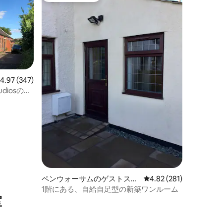
レビュー347件、5つ星中4.97つ星の平均評価
4.97 (347)
Studiosのワ
ペンウォーサムのゲストスイ
レビュー281件、5つ星
4.82 (281)
ート
1階にある、自給自足型の新築ワンルーム
室