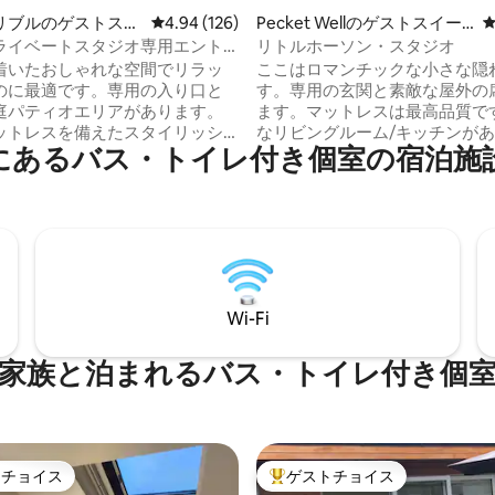
4.99つ星の平均評価
リブルのゲストスイ
レビュー126件、5つ星中4.94つ星の平均評価
4.94 (126)
Pecket Wellのゲストスイー
ト
ライベートスタジオ専用エント
リトルホーソン・スタジオ
バスルーム、パティオ
着いたおしゃれな空間でリラッ
ここはロマンチックな小さな隠
のに最適です。専用の入り口と
す。専用の玄関と素敵な屋外の
庭パティオエリアがあります。
ます。マットレスは最高品質で
ットレスを備えたスタイリッシ
なリビングルーム/キッチンが
ool Canalにあるバス・トイレ付き個室
ダウンベッドで、必要に応じて
を準備するのにちょうど良い広
を確保できます。私たちのメイ
蔵庫、ホットプレート、エアフ
隣接し、静かな路地の突き当た
ー、電子レンジ、トースター、
、裾には美しい川があります。
ど、必要なものがすべて揃って
ジェル、シャンプー、コンディ
道の向かいにあるパブでは、素
、清掃用品、トイレットペーパ
とビールを楽しめ、雰囲気が良
す。 トースター、ケト
素敵な景色と素晴らしい散歩。
レンジ、ミニ冷蔵庫、キッチン
薪ストーブがあります。私たち
Wi-Fi
（お皿、ボウル、カトラリーな
し、喜んでお手伝いさせていた
駐車場。スタジオ専用Wi-Fi
が、プライバシーを尊重します
家族と泊まれるバス・トイレ付き個
トチョイス
ゲストチョイス
ゲストチョイスです。
大好評のゲストチョイスです。