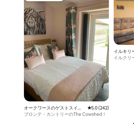
イルキリ
イルクリ
オークワースのゲストスイー
レビュー242件、5つ星
5.0 (242)
ト
ブロンテ・カントリーのThe Cowshed！