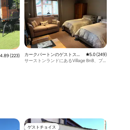
カークバートンのゲストスイ
レビュー249件、5つ
5.0 (249)
レビュー223件、5つ星中4.89つ星の平均評価
4.89 (223)
ート
サーストンランドにあるVillage BnB、プ
ライベートな別棟
ゲストチョイス
ゲストチョイス