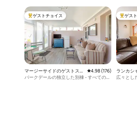
ゲストチョイス
ゲス
大好評のゲストチョイスです。
大好評の
マージーサイドのゲストスイ
レビュー176件、5つ星
4.98 (176)
ランカシ
ート
ト
バークデールの独立した別棟 - すべてのア
広々とし
メニティ・設備の近く