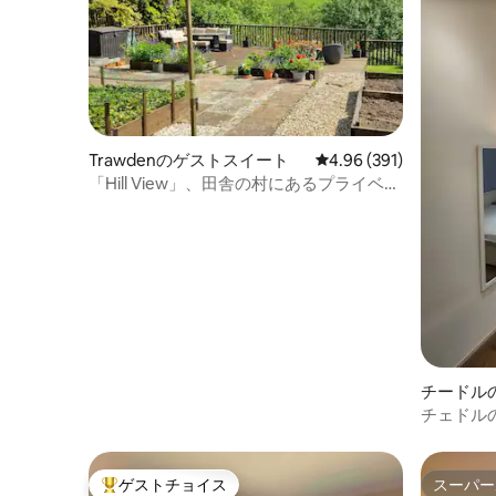
Trawdenのゲストスイート
レビュー391件、5つ星
4.96 (391)
「Hill View」、田舎の村にあるプライベー
トな別荘
チードル
チェドル
用バスル
ゲストチョイス
スーパー
大好評のゲストチョイスです。
スーパー