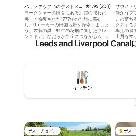
ハリファックスのゲストス
レビュー208件、5つ星中
4.99 (208)
サウス・
イート
ート
ヨークシャーの田舎にある別館の隠れ家
静かなプ
と露天風呂・ジャグジー。
ランス、
美しく修復された1777年の別館に滞在
この落ち
し、9エーカーの田園地帯を探索しましょ
クスする
う。木製の梁、野生の花畑に面したフレ
専用の裏
ンチドア、なだらかな丘につながるムー
上質なマ
Leeds and Liverp
ンゲートを備えた居心地の良い寝室。パ
ュなプル
ノラマビュー（野生動物の観察も可
スペース
能！）を楽しみながらホットタブでリラ
ンの家に
ックスしたり、100年の歴史を誇る樫の木
りにあり
の下でピクニックを楽しんだり、ユニー
シャワー
クなホンネスティバーのキッチンを楽し
ショナー
んだりできます。マンチェスター、リー
ーが含まれていま
ズ、ハリファックス、魅力的なヨークシ
ル、電子
キッチン
ャーの村に近く、魔法のような静かな休
の必需品
暇にぴったりです（ジャグジーは1泊30ポ
ど） 路上
ンド）
ゲストチョイス
ゲス
ゲストチョイス
大好評の