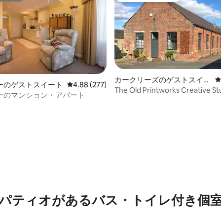
カークリーズのゲストスイー
ーのゲストスイート
レビュー277件、5つ星中4.88つ星の平均評価
4.88 (277)
ト
The Old Printworks Creative 
ーのマンション・アパート
ンルームマンション
中5.0つ星の平均評価
パティオがあるバス・トイレ付き個