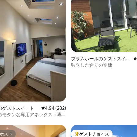
中4.96つ星の平均評価
ブラムホールのゲストスイー
ト
独立した造りの別棟
のゲストスイート
レビュー282件、5つ星中4.94つ星の平均評価
4.94 (282)
のモダンな専用アネックス（専
ーム付き）
ホスト
ゲストチョイス
ホスト
大好評のゲストチョイスです。