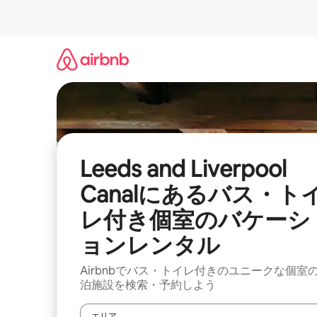
コ
ン
テ
ン
ツ
に
ス
キ
ッ
プ
Leeds and Liverpool
Canalにあるバス・ト
レ付き個室のバケーシ
ョンレンタル
Airbnbでバス・トイレ付きのユニークな個室
泊施設を検索・予約しよう
エリア