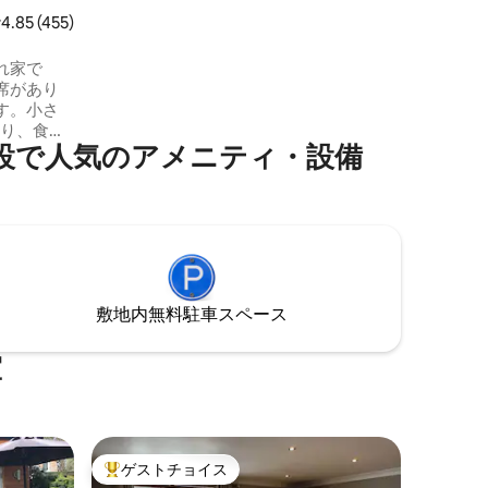
ウェストペニンムーアズまで歩いて行け
レビュー455件、5つ星中4.85つ星の平均評価
4.85 (455)
ます）や、くつろぐためのプライベート
な隠れ家を探している方に最適です。 無
れ家で
料で路上駐車可能です。 お子様やペット
席があり
はお断りしております。スタジオはコン
す。小さ
パクトで、お子様やペットには適してい
あり、食事
ませんのでご注意ください。
の宿泊施設で人気のアメニティ・設備
さで、冷
ライヤ
ケトルな
います。
敵な料理
いです。
寝室には
は人を愛
敷地内無料駐⁠車ス⁠ペ⁠ー⁠ス
だきます
。
室
ゲストチョイス
大好評のゲストチョイスです。