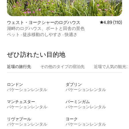
ウェスト・ヨークシャーのログハウス
レビュー110件
4.89 (110)
湖畔のログハウス、ボートと田舎の景色
ペット
·
徒歩移動のしやすさ
·
快適さ
ぜひ訪⁠れ⁠た⁠い目⁠的⁠地
近場の旅行先
その他のタ⁠イ⁠プ⁠の宿⁠泊⁠先
近場で人気の観光
ロンドン
ダブリン
バケーションレンタル
バケーションレンタル
マンチェスター
バーミンガム
バケーションレンタル
バケーションレンタル
リヴァプール
ヨーク
バケーションレンタル
バケーションレンタル