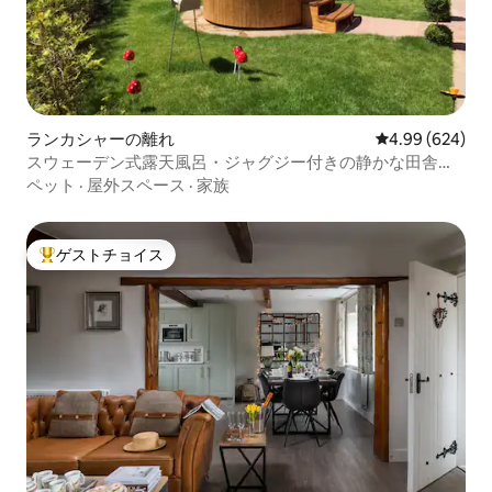
ランカシャーの離れ
レビュー624件
4.99 (624)
スウェーデン式露天風呂・ジャグジー付きの静かな田舎の
宿泊施設
ペット
·
屋外スペース
·
家族
ゲストチョイス
大好評のゲストチョイスです。