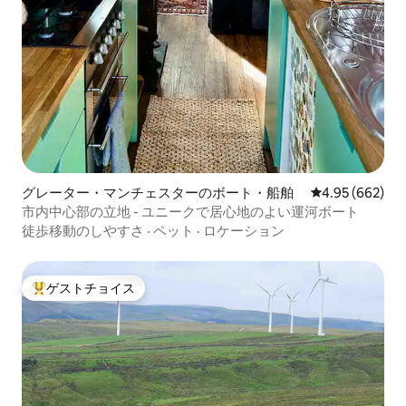
グレーター・マンチェスターのボート・船舶
レビュー662件
4.95 (662)
市内中心部の立地 - ユニークで居心地のよい運河ボート
徒歩移動のしやすさ
·
ペット
·
ロケーション
ゲストチョイス
大好評のゲストチョイスです。