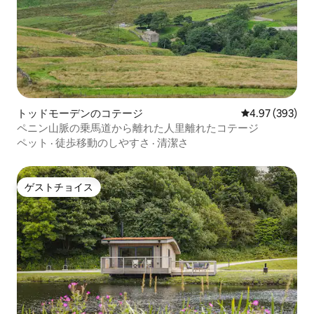
トッドモーデンのコテージ
レビュー393件
4.97 (393)
ペニン山脈の乗馬道から離れた人里離れたコテージ
ペット
·
徒歩移動のしやすさ
·
清潔さ
ゲストチョイス
ゲストチョイス