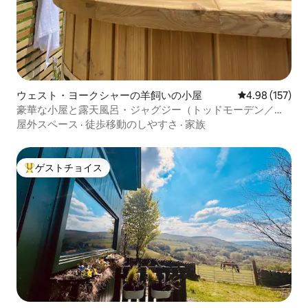
ウェスト・ヨークシャーの羊飼いの小屋
レビュー157件
4.98 (157)
豪華な小屋と露天風呂・ジャグジー（トッドモーデン／ヘ
ブデンブリッジ近く）
屋外スペース
·
徒歩移動のしやすさ
·
家族
ゲストチョイス
大好評のゲストチョイスです。