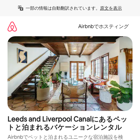
コ
一部の情報は自動翻訳されています。
原文を表示
ン
テ
ン
Airbnbでホスティング
ツ
に
ス
キ
ッ
プ
Leeds and Liverpool Canalにあるペッ
トと泊まれるバケーションレンタル
Airbnbでペットと泊まれるユニークな宿泊施設を検