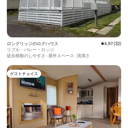
ロングリッジのログハウス
レビュー32件
4.97 (32)
リブル・バレー・ロッジ
徒歩移動のしやすさ
·
屋外スペース
·
清潔さ
ゲストチョイス
ゲストチョイス