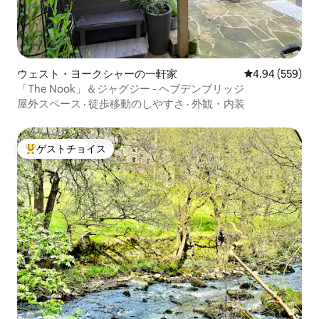
ウェスト・ヨークシャーの一軒家
レビュー559件
4.94 (559)
「The Nook」＆ジャグジー - ヘブデンブリッジ
屋外スペース
·
徒歩移動のしやすさ
·
外観・内装
ゲストチョイス
大好評のゲストチョイスです。