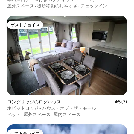
屋外スペース
·
徒歩移動のしやすさ
·
チェックイン
ゲストチョイス
ゲストチョイス
ロングリッジのログハウス
レビュー
5 (7)
ホビットロッジ - ハウス・オブ・ザ・モール
ペット
·
屋外スペース
·
屋内スペース
ゲストチョイス