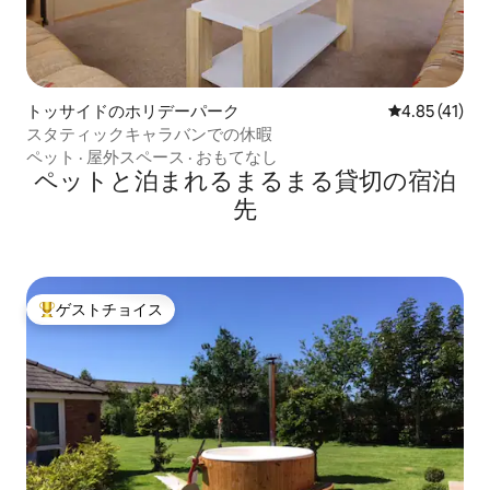
トッサイドのホリデーパーク
レビュー41件
4.85 (41)
スタティックキャラバンでの休暇
ペット
·
屋外スペース
·
おもてなし
ペットと泊まれるまるまる貸切の宿泊
先
ゲストチョイス
大好評のゲストチョイスです。