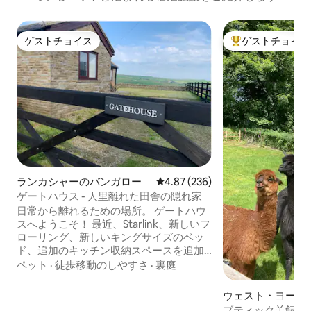
ゲストチョイス
ゲストチョイス
ゲストチョイス
大好評のゲストチ
ランカシャーのバンガロー
レビュー236件、5つ星中4.87
4.87 (236)
ゲートハウス - 人里離れた田舎の隠れ家
日常から離れるための場所。 ゲートハウ
スへようこそ！ 最近、Starlink、新しいフ
ローリング、新しいキングサイズのベッ
ド、追加のキッチン収納スペースを追加
しました。 絵のように美しいロッセンデ
ペット
·
徒歩移動のしやすさ
·
裏庭
ールの荒野に位置する、この趣のある丘
の上のプライベートゲート付きバンガロ
ウェスト・ヨーク
ーは、平和と静けさを求める人にとって
羊飼いの小屋
ブティック羊飼い