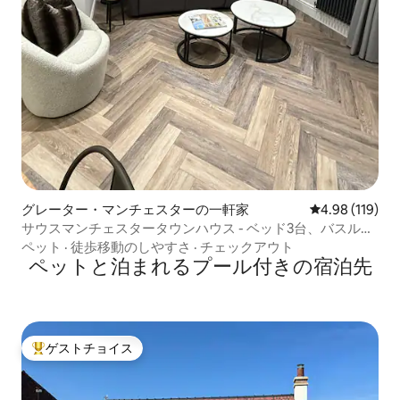
グレーター・マンチェスターの一軒家
レビュー119件
4.98 (119)
サウスマンチェスタータウンハウス - ベッド3台、バスルー
ム2.5室
ペット
·
徒歩移動のしやすさ
·
チェックアウト
ペットと泊まれるプール付きの宿泊先
ゲストチョイス
大好評のゲストチョイスです。