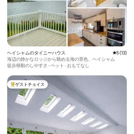
ヘイシャムのタイニーハウス
レビュー1
5 (13)
海辺の静かなロッジから眺める海の景色、ヘイシャム
徒歩移動のしやすさ
·
ペット
·
おもてなし
ゲストチョイス
大好評のゲストチョイスです。