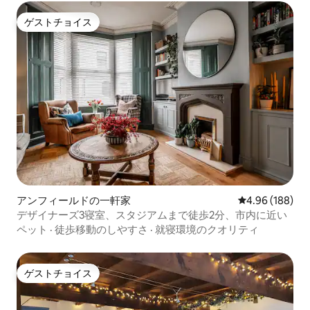
ゲストチョイス
ゲストチョイス
アンフィールドの一軒家
レビュー188件
4.96 (188)
デザイナーズ3寝室、スタジアムまで徒歩2分、市内に近い
ペット
·
徒歩移動のしやすさ
·
就寝環境のクオリティ
ゲストチョイス
ゲストチョイス