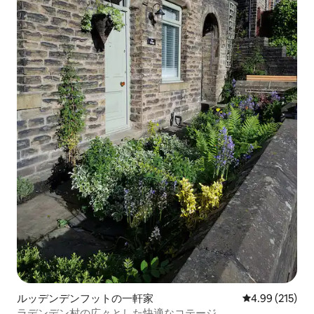
ルッデンデンフットの一軒家
レビュー215件
4.99 (215)
ラデンデン村の広々とした快適なコテージ