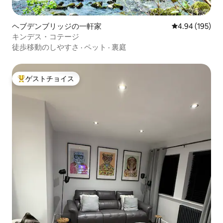
ヘブデンブリッジの一軒家
レビュー195件
4.94 (195)
キンデス・コテージ
徒歩移動のしやすさ
·
ペット
·
裏庭
ゲストチョイス
大好評のゲストチョイスです。