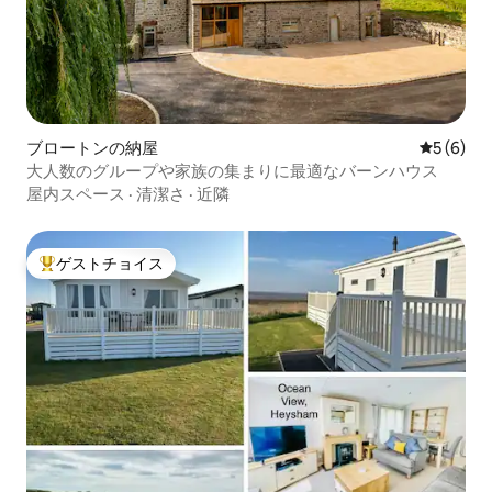
ブロートンの納屋
レビュー
5 (6)
大人数のグループや家族の集まりに最適なバーンハウス
屋内スペース
·
清潔さ
·
近隣
ゲストチョイス
大好評のゲストチョイスです。