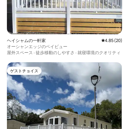
ヘイシャムの一軒家
レビュー20件
4.85 (20)
オーシャンエッジのベイビュー
屋外スペース
·
徒歩移動のしやすさ
·
就寝環境のクオリティ
ゲストチョイス
ゲストチョイス