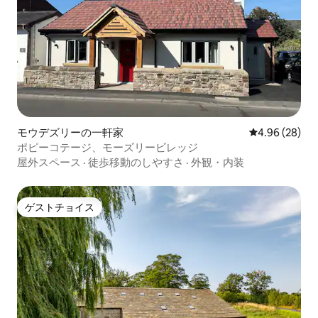
モウデズリーの一軒家
レビュー28件
4.96 (28)
ポピーコテージ、モーズリービレッジ
屋外スペース
·
徒歩移動のしやすさ
·
外観・内装
ゲストチョイス
ゲストチョイス