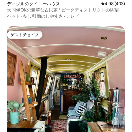
ディグルのタイニーハウス
レビュー403件
4.98 (403)
犬同伴OKの豪華な古民家 * ピークディストリクトの眺望
ペット
·
徒歩移動のしやすさ
·
テレビ
ゲストチョイス
ゲストチョイス