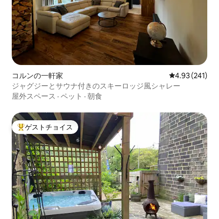
コルンの一軒家
レビュー241件
4.93 (241)
ジャグジーとサウナ付きのスキーロッジ風シャレー
屋外スペース
·
ペット
·
朝食
ゲストチョイス
大好評のゲストチョイスです。