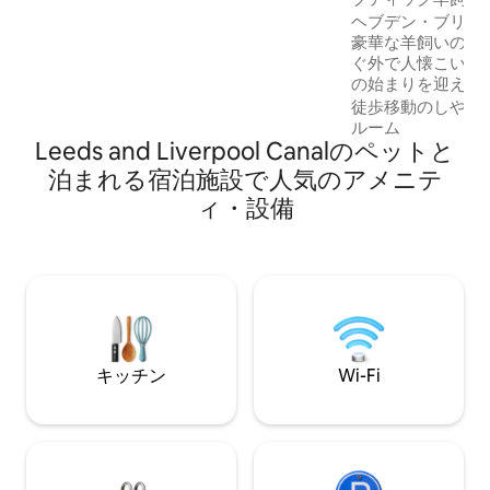
究極の隠れ家です。 バーベキューやリラ
ヘブデン・ブリッ
ックスのためのプライベートな屋外スペ
豪華な羊飼いの小
ースと庭園がたくさんあります ロッセン
ぐ外で人懐こいア
デール・バレーの地元のアクティビティ
の始まりを迎えましょう。 
には、ウォーキング、ハイキング、乗
られ、考え抜かれ
徒歩移動のしやす
馬、マウンテンバイク、サイクリング、
「The Spot」
ルーム
さらにはドライスキー場もあります
Leeds and Liverpool Canalのペットと
田舎の隠れ家です
つろぎ、少し変わ
泊まれる宿泊施設で人気のアメニテ
カップルにぴったり
ィ・設備
の中にある隠れ家
がら、ヘブデンブ
フェ、散策スポッ
できます。静かで
隣で楽しめるさま
の両方のいいとこ
キッチン
Wi-Fi