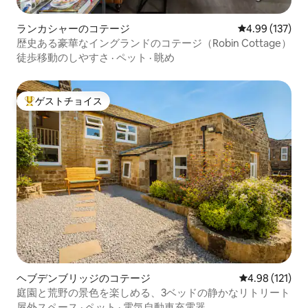
ランカシャーのコテージ
レビュー137件
4.99 (137)
歴史ある豪華なイングランドのコテージ（Robin Cottage）
徒歩移動のしやすさ
·
ペット
·
眺め
ゲストチョイス
大好評のゲストチョイスです。
ヘブデンブリッジのコテージ
レビュー121件
4.98 (121)
庭園と荒野の景色を楽しめる、3ベッドの静かなリトリート
屋外スペース
·
ペット
·
電気自動車充電器