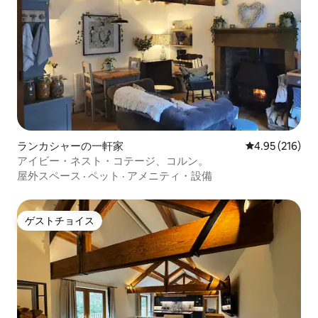
ランカシャーの一軒家
レビュー216件
4.95 (216)
アイビー・ネスト・コテージ、コルン。
屋外スペース
·
ペット
·
アメニティ・設備
ゲストチョイス
ゲストチョイス