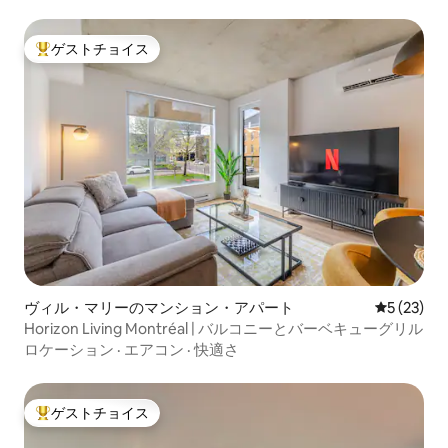
ゲストチョイス
大好評のゲストチョイスです。
ヴィル・マリーのマンション・アパート
レビュー2
5 (23)
Horizon Living Montréal | バルコニーとバーベキューグリル
ロケーション
·
エアコン
·
快適さ
ゲストチョイス
大好評のゲストチョイスです。