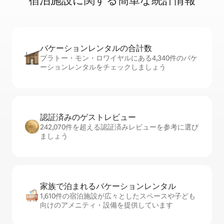
宿⁠泊⁠施⁠設⁠に関⁠す⁠る簡⁠単⁠な統⁠計⁠情⁠報
バケーションレ⁠ン⁠タ⁠ル⁠の合⁠計⁠数
プラトー・モン・ロワイヤルにある4,340件のバケ
ーションレンタルをチェックしましょう
認証済みのゲ⁠ス⁠ト⁠レ⁠ビ⁠ュ⁠ー
242,070件を超える認証済みレビューを参考に選び
ましょう
家族で泊まれるバ⁠ケ⁠ー⁠シ⁠ョ⁠ンレ⁠ン⁠タ⁠ル
1,610件の宿泊施設が広々としたスペースや子ども
向けのアメニティ・設備を提供しています