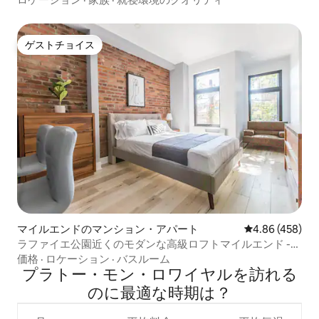
ゲストチョイス
ゲストチョイス
マイルエンドのマンション・アパート
レビュー458件
4.86 (458)
ラファイエ公園近くのモダンな高級ロフトマイルエンド -
204
価格
·
ロケーション
·
バスルーム
プラトー・モン・ロワイヤルを訪⁠れ⁠る
の⁠に最⁠適⁠な時⁠期⁠は⁠？