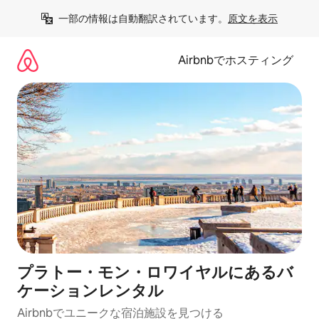
コ
一部の情報は自動翻訳されています。
原文を表示
ン
テ
ン
Airbnbでホスティング
ツ
に
ス
キ
ッ
プ
プラトー・モン・ロワイヤルにあるバ
ケーションレンタル
Airbnbでユニークな宿泊施設を見つける