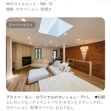
M11 |マイルエンド：1BR - 1C
価格
·
ロケーション
·
快適さ
スーパーホスト
スーパーホスト
プラトー・モン・ロワイヤルのマンション・アパー
レビュー
5 (8)
ト
エレガントなシティペントハウス•モダンとクラシックの融
合
ロケーション
·
駐車スペース
·
おもてなし