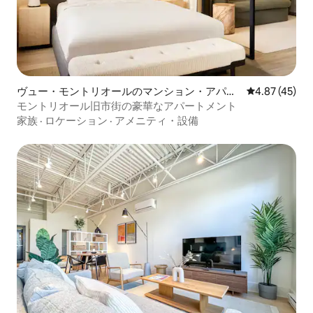
ヴュー・モントリオールのマンション・アパー
レビュー45件
4.87 (45)
ト
モントリオール旧市街の豪華なアパートメント
家族
·
ロケーション
·
アメニティ・設備