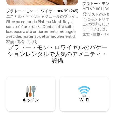
プラトー・モン・
のマンション・ア
MTLVR #01 | Bright
プラトー・モン・ロワイヤ
レビュー245件、5つ星中4.99
4.99 (245)
Plateau area
🏆 ゲストのお気に入り 🏆
ルのマンション・アパート
エスカル・デ・ヴォヤジュールのプライ
うにモントリオー
ムスポット、サン・ドニ通り
Situé au coeur du Plateau Mont-Royal
この素晴らしいロ
sur la célèbre rue St-Denis, cette suite
ミニアムには、設
luxueuse a été entièrement aménagée
ダイニングエリア
家族
·
価格
·
サイク
avec des matériaux et ameublement de
ります。プラトー
qualités supérieures. Vous serez
家族
·
価格
·
間取り
中心部に位置し、
enchanté par la luminosité abondante
プラトー・モン・ロワイヤルのバケー
分です。徒歩スコア
qu'offre cet emplacement chaleureux
ションレンタルで人気のアメニティ・
ー、ブティック、
et accueillant. Ce qui distingue et rend
てがすぐそばにあ
設備
cet immeuble unique est sa superbe
はクイーンベッド
terrasse située sur la rue Saint-Denis.
グスペースにはク
Vous n'aurez qu'à apporter votre vin et
ーンマーフィーベ
fromage pour profiter et vivre des
敵なバスルームに
moments inoubliables! Poss location
が別々にあります
plusieurs mois.
い！
キッチン
Wi-Fi