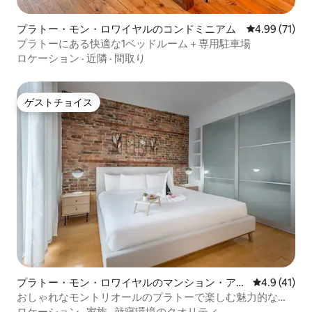
プラトー・モン・ロワイヤルのコンドミニアム
レビュー71件
4.99 (71)
プラトーにある快適な1ベッドルーム＋専用駐車場
ロケーション
·
近隣
·
間取り
ゲストチョイス
ゲストチョイス
プラトー・モン・ロワイヤルのマンション・アパ
レビュー41
4.9 (41)
ート
おしゃれなモントリオールのプラトーで楽しむ魅力的なフ
ァミリー向け体験
ロケーション
·
家族
·
就寝環境のクオリティ