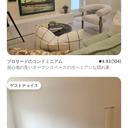
ブロサードのコンドミニアム
レビュー104件
4.93 (104)
居心地の良いオープンスペースのボヘミアンな隠れ家
ゲストチョイス
ゲストチョイス