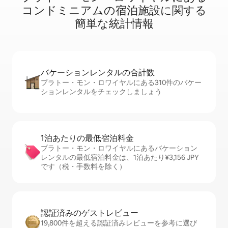
コ⁠ン⁠ド⁠ミ⁠ニ⁠ア⁠ム⁠の宿⁠泊⁠施⁠設⁠に関⁠す⁠る
簡⁠単⁠な統⁠計⁠情⁠報
バケーションレ⁠ン⁠タ⁠ル⁠の合⁠計⁠数
プラトー・モン・ロワイヤルにある310件のバケー
ションレンタルをチェックしましょう
1泊あたりの最⁠低⁠宿⁠泊⁠料⁠金
プラトー・モン・ロワイヤルにあるバケーション
レンタルの最低宿泊料金は、1泊あたり¥3,156 JPY
です（税・手数料を除く）
認証済みのゲ⁠ス⁠ト⁠レ⁠ビ⁠ュ⁠ー
19,800件を超える認証済みレビューを参考に選び