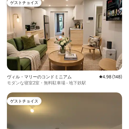
ゲストチョイス
ゲストチョイス
ヴィル・マリーのコンドミニアム
レビュー148件
4.98 (148)
モダンな寝室2室・無料駐車場 - 地下鉄駅
ゲストチョイス
ゲストチョイス