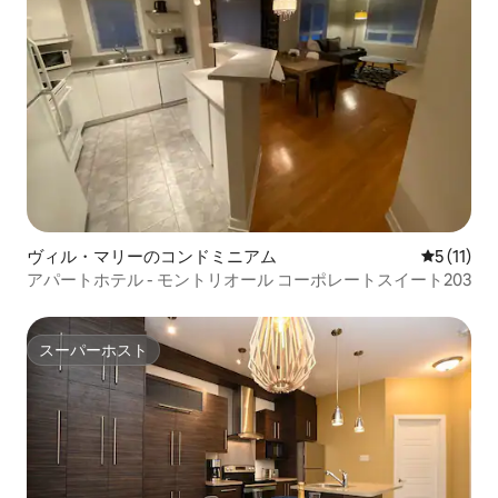
ヴィル・マリーのコンドミニアム
レビュー1
5 (11)
アパートホテル - モントリオール コーポレートスイート203
スーパーホスト
スーパーホスト