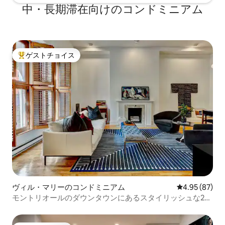
中・長期滞在向けのコンドミニアム
ゲストチョイス
大好評のゲストチョイスです。
ヴィル・マリーのコンドミニアム
レビュー87件
4.95 (87)
モントリオールのダウンタウンにあるスタイリッシュな2ベ
ッドルーム、駐車場付き