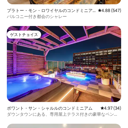
プラトー・モン・ロワイヤルのコンドミニア
レビュー547件
4.88 (547)
ム
バルコニー付き都会のシャレー
ゲストチョイス
ゲストチョイス
ポワント・サン・シャルルのコンドミニアム
レビュー34件
4.97 (34)
ダウンタウンにある、専用屋上テラス付きの豪華なペント
ハウス