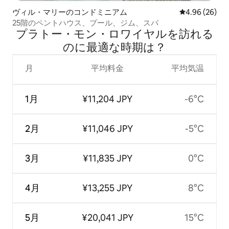
ヴィル・マリーのコンドミニアム
レビュー26件
4.96 (26)
25階のペントハウス、プール、ジム、スパ
プラトー・モン・ロワイヤルを訪⁠れ⁠る
の⁠に最⁠適⁠な時⁠期⁠は⁠？
月
平均料金
平均気温
1月
¥11,204 JPY
-6°C
2月
¥11,046 JPY
-5°C
3月
¥11,835 JPY
0°C
4月
¥13,255 JPY
8°C
5月
¥20,041 JPY
15°C