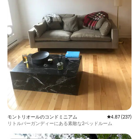
モントリオールのコンドミニアム
レビュー237件
4.87 (237)
リトルバーガンディーにある素敵な2ベッドルーム