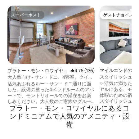
スーパーホスト
ゲストチョイス
スーパーホスト
ゲストチョイス
マイルエンドのコ
プラトー・モン・ロワイヤル
レビュー136件、5つ星中4.76
4.76 (136)
ム
のコンドミニアム
スタイリッシュな
大人数向け - サン・ドニ、4寝室、クイー
ー• 8人宿泊可能•
ンサイズベッド付き
✨ 活気に満ちた
活気あふれるルー・サン・ドニ通りに面
ヤルにある、モン
した、設備の整った4ベッドルームのアパ
休暇のための宿泊施
ートで、モントリオールでの滞在をお楽
スタイリッシュな
しみください。大人数のご家族やグルー
プラトー・モン・ロワイヤルにあるコ
トメントは、最大
プ向けに設計されたこの宿泊施設は、信
友人やご家族との
じられないほどの利便性とプライバシー
ンドミニアムで人気のアメニティ・設
適です。 明るいリビングスペース、美し
を提供します。 ✨ ベッドルーム4室とフ
備
いダイニングテー
ルバスルーム4室（3室は寝室に隣接） ✨
ッチン🍳、バル
設備の充実したモダンなキッチンで、グ
い。 外に出るとカフェ、レストラン、ナ
ループでのお食事が可能 ✨ スマートテレ