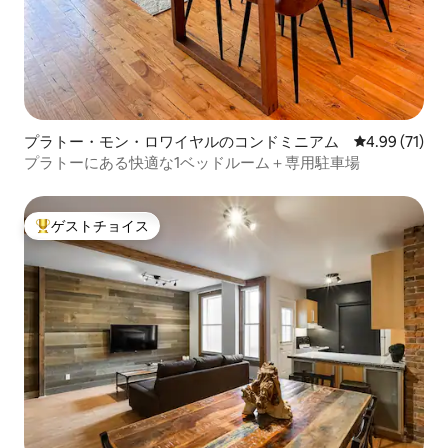
プラトー・モン・ロワイヤルのコンドミニアム
レビュー71件
4.99 (71)
プラトーにある快適な1ベッドルーム＋専用駐車場
ゲストチョイス
大好評のゲストチョイスです。