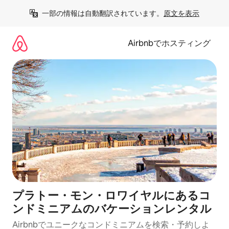
コ
一部の情報は自動翻訳されています。
原文を表示
ン
テ
ン
Airbnbでホスティング
ツ
に
ス
キ
ッ
プ
プラトー・モン・ロワイヤルにあるコ
ンドミニアムのバケーションレンタル
Airbnbでユニークなコンドミニアムを検索・予約しよ