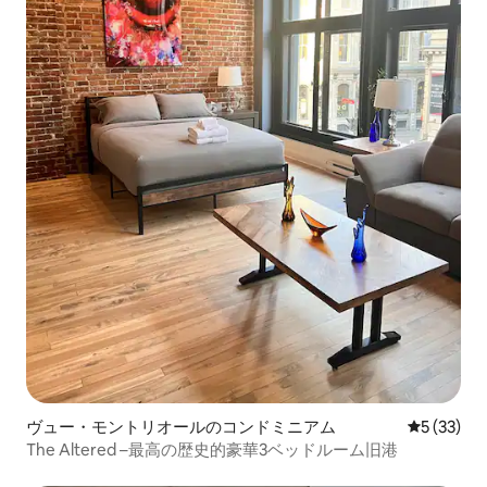
ヴュー・モントリオールのコンドミニアム
レビュー3
5 (33)
The Altered –最高の歴史的豪華3ベッドルーム旧港