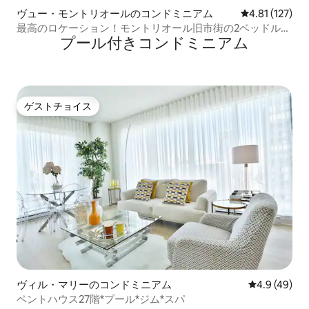
ヴュー・モントリオールのコンドミニアム
レビュー127
4.81 (127)
最高のロケーション！モントリオール旧市街の2ベッドルー
プール付きコンドミニアム
ムフラット
ゲストチョイス
ゲストチョイス
ヴィル・マリーのコンドミニアム
レビュー49
4.9 (49)
ペントハウス27階*プール*ジム*スパ