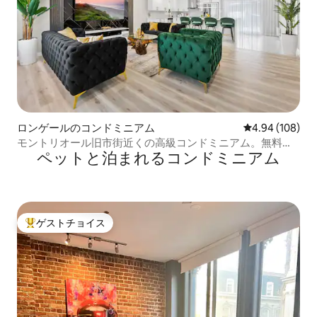
ロンゲールのコンドミニアム
レビュー108件
4.94 (108)
モントリオール旧市街近くの高級コンドミニアム。無料駐
ペットと泊まれるコンドミニアム
車場付き。
ゲストチョイス
大好評のゲストチョイスです。