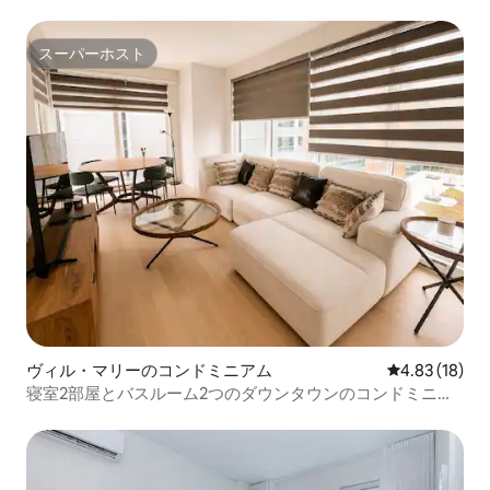
スーパーホスト
スーパーホスト
ヴィル・マリーのコンドミニアム
レビュー18件
4.83 (18)
寝室2部屋とバスルーム2つのダウンタウンのコンドミニア
ム、ベル・センター近く