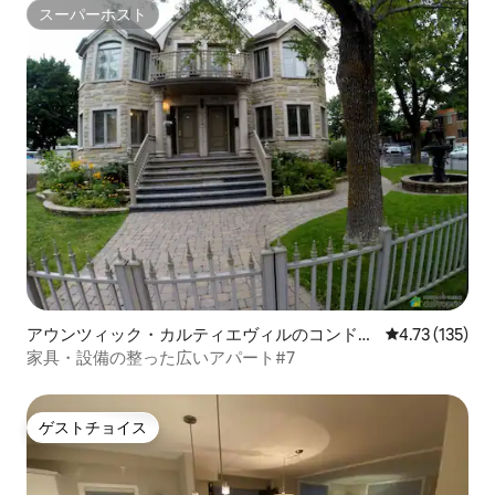
スーパーホスト
スーパーホスト
アウンツィック・カルティエヴィルのコンドミ
レビュー135
4.73 (135)
ニアム
家具・設備の整った広いアパート#7
ゲストチョイス
ゲストチョイス