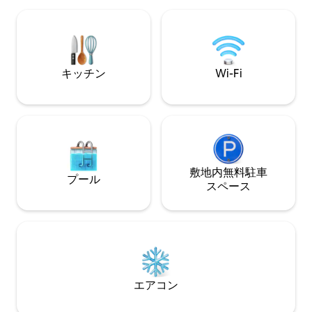
イトライフ、🚇メト
ビを備えた快適なリビングエリア ✨ レス
駐車場付き🚗 -
トランや交通機関に近いプラトーの最高
ョンでは珍しいボーナスです
のロケーション 最高級の快適さを体験
屋外階段を登る必
し、玄関からすぐの場所から街の最高の
場所を探索しましょう。
キッチン
Wi-Fi
敷地内無料駐⁠車
プール
ス⁠ペ⁠ー⁠ス
エアコン