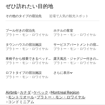
ぜひ訪⁠れ⁠た⁠い目⁠的⁠地
その他のタ⁠イ⁠プ⁠の宿⁠泊⁠先
近場で人気の観光スポット
プール付きの宿泊先
ホテルの客室
プラトー・モン・ロワイヤル
プラトー・モン・ロワイヤル
タウンハウスの宿泊施設
サービスアパートメントの宿泊施設
プラトー・モン・ロワイヤル
プラトー・モン・ロワイヤル
車椅子から移乗できるベッドがある宿泊施設
露天風呂・ジャグジー付きの宿泊施設
プラトー・モン・ロワイヤル
プラトー・モン・ロワイヤル
ロフトタイプの宿泊施設
さらに表示
プラトー・モン・ロワイヤル
Airbnb
カナダ
ケベック
Montreal Region
モントリオール
プラトー・モン・ロワイヤル
コンドミニアム