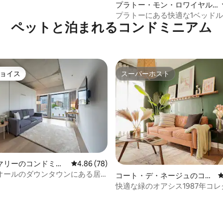
プラトー・モン・ロワイヤル
のコンドミニアム
プラトーにある快適な1ベッド
ペットと泊まれるコンドミニアム
用駐車場
ョイス
スーパーホスト
ョイス
スーパーホスト
マリーのコンドミニ
レビュー78件、5つ星中4.86つ星の平均評価
4.86 (78)
オールのダウンタウンにある居
コート・デ・ネージュのコン
いワンルーム
ドミニアム
快適な緑のオアシス1987年コ
ン、2寝室、駐車場、DT