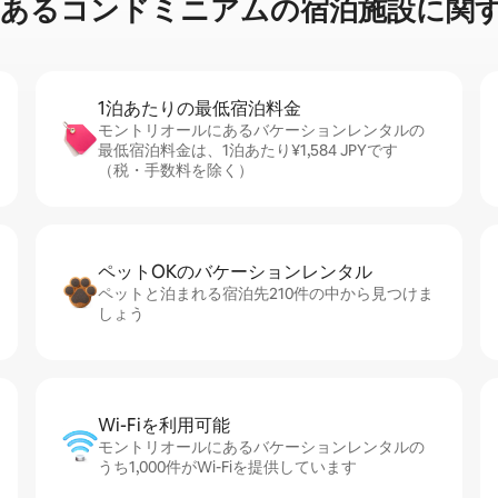
コ⁠ン⁠ド⁠ミ⁠ニ⁠ア⁠ム⁠の宿⁠泊⁠施⁠設⁠に関⁠す⁠
1泊あたりの最⁠低⁠宿⁠泊⁠料⁠金
モントリオールにあるバケーションレンタルの
最低宿泊料金は、1泊あたり¥1,584 JPYです
（税・手数料を除く）
ペットOKのバ⁠ケ⁠ー⁠シ⁠ョ⁠ンレ⁠ン⁠タ⁠ル
ペットと泊まれる宿泊先210件の中から見つけま
しょう
Wi-Fiを利⁠用⁠可⁠能
モントリオールにあるバケーションレンタルの
うち1,000件がWi-Fiを提供しています