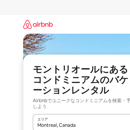
コ
ン
テ
ン
ツ
に
ス
キ
ッ
プ
モントリオールにある
コンドミニアムのバケ
ーションレンタル
Airbnbでユニークなコンドミニアムを検索・
しよう
エリア
検索結果が表示されたら、上下の矢印キーを使っ