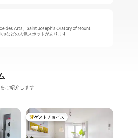
 Arts、Saint Joseph's Oratory of Mount
 Basilicaなどの人気スポットがあります
ム
をご紹介します
ポワント
ゲストチョイス
スーパ
大好評のゲストチョイスです。
スーパ
コンドミ
モントリ
ンドミニ
モントリ
のロケー