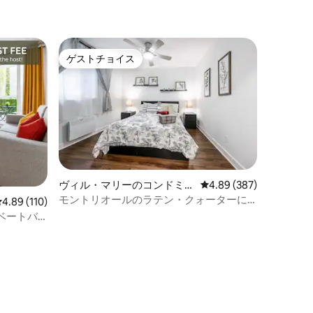
ゲストチョイス
ゲストチョイス
ヴィル・マリーのコンドミニ
レビュー387件、5つ星
4.89 (387)
アム
モントリオールのラテン・クォーターに
レビュー110件、5つ星中4.89つ星の平均評価
4.89 (110)
ある快適なアパート
ベートバ