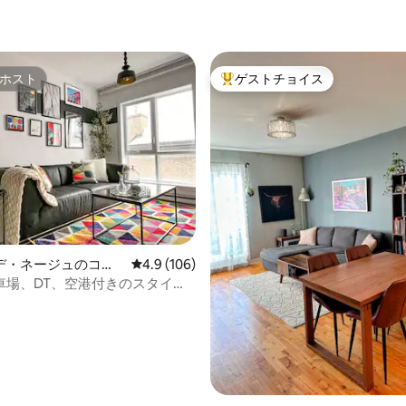
中4.94つ星の平均評価
ホスト
ゲストチョイス
ホスト
大好評のゲストチョイスです。
中4.88つ星の平均評価
デ・ネージュのコン
レビュー106件、5つ星中4.9つ星の平均評価
4.9 (106)
ム
車場、DT、空港付きのスタイリ
モダンなキングスイート