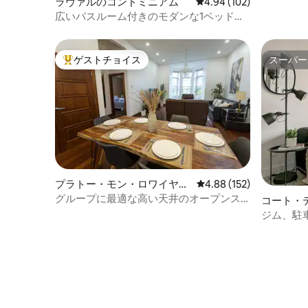
ラヴァルのコンドミニアム
レビュー102件、5つ星
4.94 (102)
広いバスルーム付きのモダンな1ベッドル
ーム｜無料駐車場｜YUL近く
ゲストチョイス
スーパー
大好評のゲストチョイスです。
スーパー
プラトー・モン・ロワイヤル
レビュー152件、5つ星
4.88 (152)
のコンドミニアム
グループに最適な高い天井のオープンス
コート・
ペース
ドミニア
ジム、駐
ッシュで