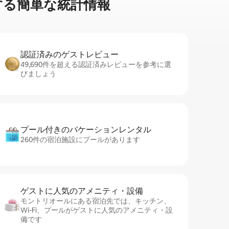
る簡⁠単⁠な統⁠計⁠情⁠報
認証済みのゲ⁠ス⁠ト⁠レ⁠ビ⁠ュ⁠ー
49,690件を超える認証済みレビューを参考に選
びましょう
プール付きのバ⁠ケ⁠ー⁠シ⁠ョ⁠ンレ⁠ン⁠タ⁠ル
260件の宿泊施設にプールがあります
ゲストに人⁠気⁠のア⁠メ⁠ニ⁠テ⁠ィ・設⁠備
モントリオールにある宿泊先では、キッチン、
Wi-Fi、プールがゲストに人気のアメニティ・設
備です