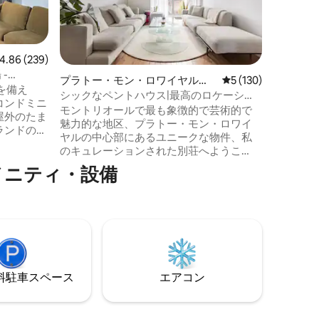
のコンド
さい。レ
ルドポー
ニアムに
備えたモ
ビュー239件、5つ星中4.86つ星の平均評価
4.86 (239)
あります
-
プラトー・モン・ロワイヤルの
レビュー130件、5
5 (130)
す。 ソ
を備え
コンドミニアム
シックなペントハウス|最高のロケーショ
リビング
コンドミニ
ン、プライベート屋上
モントリオールで最も象徴的で芸術的で
ーンサイ
魅力的な地区、プラトー・モン・ロワイ
ャワー、
ランドの
ヤルの中心部にあるユニークな物件、私
上に置か
のキュレーションされた別荘へようこ
ーを備え
そ。 このオープンスペースの2ベッドルー
メニティ・設備
機と乾燥
ムロフトは、日当たりがよく、デザイナ
Fi、テレ
ー家具、高級家電、豪華な絨毯が備わっ
ニ通りとシ
ており、ご滞在中も快適に過ごせます。
ドモント
モントリオールでのハイキングからサン
ガでのヨガ、ダーリンでのドリンクま
モントリ
で、私の家とプラトーが提供するすべて
い。
をお楽しみください。ボーナス：Saint-
Viateurのベーグルが徒歩圏内にありま
⁠車ス⁠ペ⁠ー⁠ス
エアコン
す！