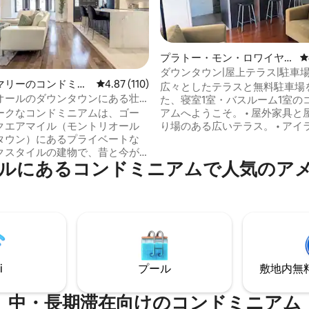
プラトー・モン・ロワイヤル
レ
のコンドミニアム
ダウンタウン|屋上テラス|駐車場 
中4.93つ星の平均評価
マリーのコンドミニ
レビュー110件、5つ星中4.87つ星の平均評価
4.87 (110)
mtlFlats提供
広々としたテラスと無料駐車場
オールのダウンタウンにある壮
た、寝室1室・バスルーム1室の
3寝室
アムへようこそ。 • 屋外家具と屋外のたま
ークなコンドミニアムは、ゴー
り場のある広いテラス。 • アイ
クエアマイル（モントリオール
席、食器洗い機、カウンターの
タウン）にあるプライベートな
れたオーブン、コーヒーメーカ
クスタイルの建物で、昔と今が
ルにあるコンドミニアムで人気のア
たフルキッチン • ビル内に洗濯
しゃれに融合した独自のスタイ
機、さらにリビングエリアにWi-
ています。 このコンドミニアム
ビ、壁掛けエアコン • セントデ
3ベッドルームと2.5バスルー
ェルブルック通りの角。オール
の出窓、とても広くてとても高い
リオールまで徒歩約10分 くつろぎ、簡単
ッツ・カールトン、
に駐車し、探索のための快適な
レンフルー、美術館、レストラ
オールの拠点をお楽しみくださ
ェ、ブティックなど、モントリ
人気スポットまで徒歩ですぐで
i
プール
敷地内無料駐
高速Wi-Fi、キーレスエントリ
ベーター。
中・長期滞在向けのコンドミニアム