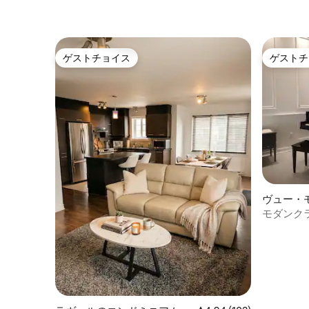
人気観光スポットに近い、おしゃれで高
級感のある隠れ家的な宿泊施設です！モ
ントリオール・グランプリF1、モントリオ
ール旧市街、カルティエ・デ・スペクタ
ゲストチョイス
ゲストチ
クル、そして最高のホスト。モントリオ
ゲストチョイス
ゲストチ
ール
ヴュー・
ンドミニ
モダンクラ
トリオー