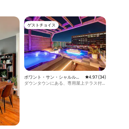
ゲストチョイス
ゲストチョイス
ポワント・サン・シャルルの
レビュー34件、5つ星
4.97 (34)
コンドミニアム
ダウンタウンにある、専用屋上テラス付
きの豪華なペントハウス