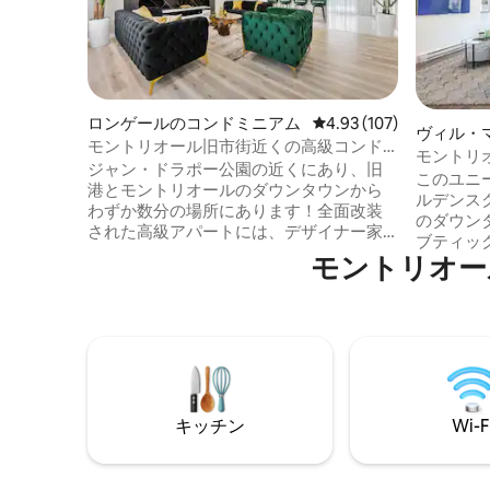
ロンゲールのコンドミニアム
レビュー107件、5つ星
4.93 (107)
ヴィル・
モントリオール旧市街近くの高級コンド
アム
モントリ
ミニアム。無料駐車場付き。
ジャン・ドラポー公園の近くにあり、旧
大な古い
このユニ
港とモントリオールのダウンタウンから
ルデンス
わずか数分の場所にあります！全面改装
のダウン
された高級アパートには、デザイナー家
ブティッ
具、一流の家電、86インチ4Kテレビ（全
モントリオー
とてもお
チャンネル視聴可能）などの心のこもっ
ルを持っ
たアメニティ・設備が揃っており、最高
には、広い
級の快適さを提供します。さらに、モン
ム、2つ
トリオールの人気イベント会場やディナ
天井があります。 リ
ーショーでの特別ゲスト特典として、最
ホルト・
大50%オフの割引をご利用いただけます。
ン、カフ
86インチの4Kテレビ（全チャンネル視聴
オールの
可能）や、モントリオールの人気イベン
キッチン
Wi-F
す。 新しく家具が置かれた設備の整った
ト会場やディナーショーで最大50%オフの
キッチン、
ゲスト限定特典など、心のこもった特別
ー、エレ
なサービスが用意されています。市内の