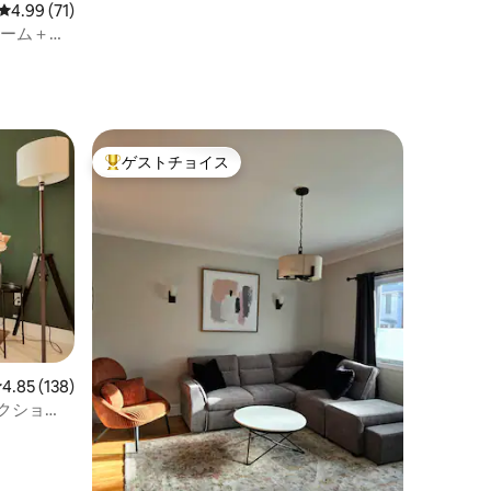
レビュー71件、5つ星中4.99つ星の平均評価
4.99 (71)
ルーム＋専
ゲストチョイス
大好評のゲストチョイスです。
レビュー138件、5つ星中4.85つ星の平均評価
4.85 (138)
レクショ