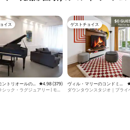
ョイス
ゲストチョイス
ョイス
ゲストチョイス
モントリオールのコ
レビュー379件、5つ星中4.98つ星の平均評価
4.98 (379)
ヴィル・マリーのコンドミニ
アム
アム
シック・ラグジュアリー | モン
ダウンタウンスタジオ｜プライ
ル旧市街の広大なスイート
ルコニー｜まさに中心部