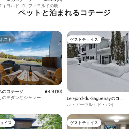
ィヨルド #1 - フィヨルドの眺
ペットと泊まれるコテージ
を備えたシャレー
ホスト
ゲストチョイス
ホスト
ゲストチョイス
ベのコテージ
レビュー10件、5つ星中4.9つ星の平均評価
4.9 (10)
くのモダンなシャレー
4.94つ星の平均評価
Le Fjord-du-Saguenayのコテ
ージ
ル・アーヴル・ド・パイ
ョイス
ゲストチョイス
ョイス
ゲストチョイス