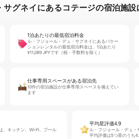
に⁠あ⁠るコ⁠テ⁠ー⁠ジ⁠の宿⁠泊⁠施⁠設⁠に関
1泊あたりの最⁠低⁠宿⁠泊⁠料⁠金
ル・フジョール・デュ・サグネイにあるバケー
ションレンタルの最低宿泊料金は、1泊あたり
¥11,089 JPYです（税・手数料を除く）
仕事専用ス⁠ペ⁠ー⁠スがあ⁠る宿⁠泊⁠先
10件の宿泊施設が仕事専用スペースを備えてい
ます
平均星評価4.9
キッチン、Wi-Fi、プール
ル・フジョール・デュ・
平均評価は5つ星のうち4.