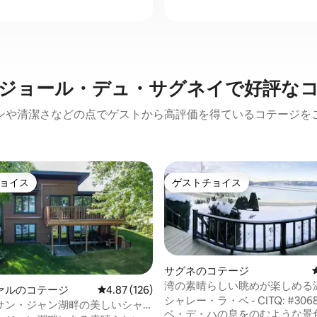
ジョール・デュ・サグネイで好評な
ンや清潔さなどの点でゲストから高評価を得ているコテージを
ョイス
ゲストチョイス
ョイス
ゲストチョイス
サグネのコテージ
湾の素晴らしい眺めが楽しめる
ァルのコテージ
レビュー126件、5つ星中4.87つ星の平均評価
4.87 (126)
ャレー
シャレー・ラ・ベ - CITQ: #306
サン・ジャン湖畔の美しいシャ
4.94つ星の平均評価
ベ・デ・ハの息をのむような景