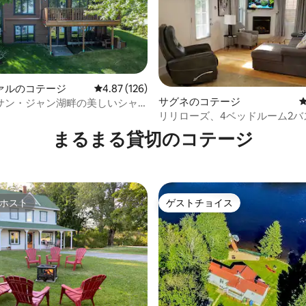
中4.87つ星の平均評価
ァルのコテージ
レビュー126件、5つ星中4.87つ星の平均評価
4.87 (126)
サグネのコテージ
サン・ジャン湖畔の美しいシャ
リリローズ、4ベッドルーム2バ
ム、ダウンタウン
まるまる貸切のコテージ
ホスト
ゲストチョイス
ホスト
ゲストチョイス