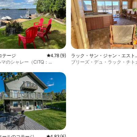
4.97つ星の平均評価
コテージ
レビュー9件、5つ星中4.78つ星の平均評価
4.78 (9)
ラック・サン・ジャン・エスト
のコテージ
 アルマのシャレー（CITQ：
ブリーズ・デュ・ラック・チト
2587
4.71つ星の平均評価
クールのコテージ
レビュー6件、5つ星中4.83つ星の平均評価
4.83 (6)