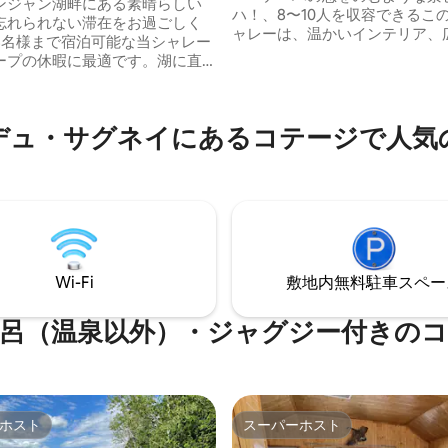
ンジャン湖畔にある素晴らしい
ハ！、8〜10人を収容できるこ
忘れられない滞在をお過ごしく
ャレーは、温かいインテリア、
8名様まで宿泊可能な当シャレー
ープンエリア、そしてすべての
ープの休暇に最適です。湖に直
なたを魅了するでしょう。202
スでき、ラック・サンジャンの
改装されたシャレー・ラ・ベイ
ような景色を楽しめる、平和で
全員を迎えるのに最適です。ス
境をお楽しみください。ロベル
イキング、アイスフィッシング
デュ・サグネイにあるコテージで人気
中心街からわずか2分で、モダン
ズなど、この平和な隠れ家の近
備えた快適な滞在をお楽しみい
めるアクティビティはたくさん
す。ラク・サンジャンに来て、
す。
の素晴らしさを探索しましょ
#309051
Wi-Fi
敷地内無料駐⁠車ス⁠ペ⁠ー
呂（温泉以外）・ジャグジー付きの
ホスト
スーパーホスト
ホスト
スーパーホスト