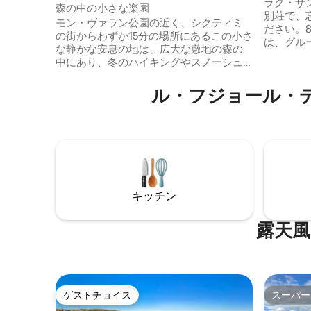
レー
ラク・サ
ージ
森の中の小さな楽園
別荘で、
モン・ヴァラン公園の近く、シクティミ
ださい。
の街からわずか15分の場所にあるこの小さ
は、グル
な静かな安息の地は、広大な敷地の森の
接アクセ
中にあり、冬のハイキングやスノーシュ
息をのむ
ーイングに最適です。 この地域を囲む亜
親密な環
寒帯森林には野生動物が豊富に生息して
ル・フジョール・
ヴァルの
います。運がよければ、鹿、野ウサギ、
な設備を
さらにはヘラジカを見つけることができ
ただけま
るかもしれません！ 敷地内の生物多様性
この地域
と庭園は、きっと皆様を魅了することで
う。CITQ 
しょう。私たちの目標は、休暇に思い出
に残る場所を提供することです！ BizChat
にコメントをお願いします。
キッチン
露天風
ゲストチョイス
スーパー
ゲストチョイス
スーパー