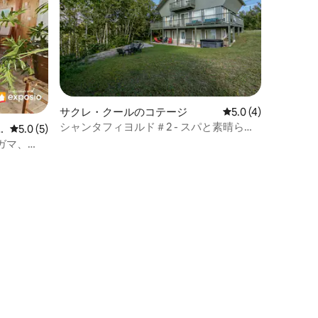
サクレ・クールのコテージ
レビュー4件、5つ星
5.0 (4)
シャンタフィヨルド＃2 - スパと素晴らし
レビュー5件、5つ星中5.0つ星の平均評価
5.0 (5)
い景色を備えたシャレー
ガマ、