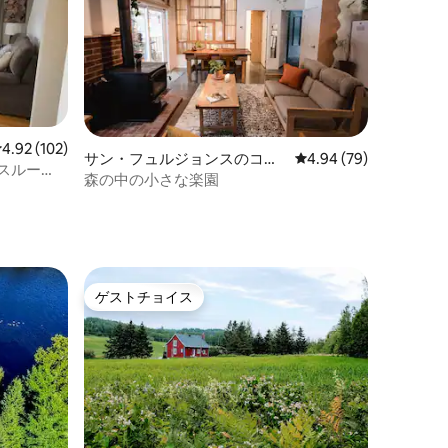
レビュー102件、5つ星中4.92つ星の平均評価
4.92 (102)
サン・フュルジョンスのコテ
レビュー79件、5つ星
4.94 (79)
スルー
ージ
森の中の小さな楽園
ゲストチョイス
ゲストチョイス