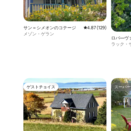
サン＝シメオンのコテージ
レビュー129件、5つ星
4.87 (129)
メゾン・ゲラン
ロバ―ヴ
ラック・
レー
ゲストチョイス
スーパー
ゲストチョイス
スーパー