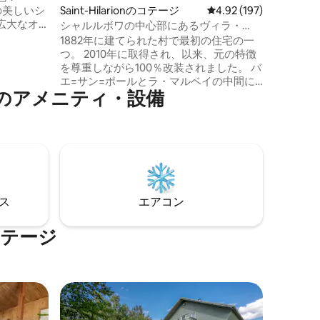
Saint-Hilarionのコテージ
レビュー197件、5つ星
4.92 (197)
するため
の美しいシ
り、埠頭
広大なオ
シャルルボワの中心部にあるヴィラ・
す。
設備であ
オ・プリンシパル
1882年に建てられた村で最初の住宅の一
1年に全面
つ。 2010年に取得され、以来、元の特徴
は、家族
を尊重しながら100％改装されました。 バ
キー、ハ
エ=サン=ポールとラ・マルベイの中間に
、クルー
のアメニティ・設備
位置する山の中の美しいシャルルボワ地
くで楽し
域の中心部の小さな村の中心にありま
ありま
す。 高級施設にふさわしい、快適で設備
の整った場所です。 この場所のユニーク
なスタイルと山の景色が、あなたを別世
界へと誘います。 CITQ - 298771
⁠ス
エアコン
コテージ