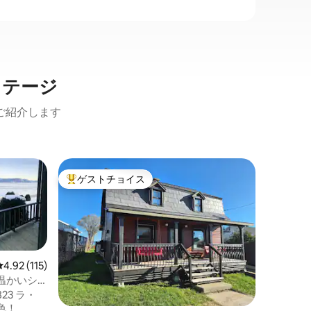
コテージ
ご紹介します
Quebe
ゲストチョイス
ゲスト
大好評のゲストチョイスです。
ゲスト
ペリボン
家族連れ
サグネか
チ、国立
テンバイ
ど、地域
レビュー115件、5つ星中4.92つ星の平均評価
4.92 (115)
クセスで
温かいシ
ク、トラ
ール、そ
823 ラ・
ペリボン
色！