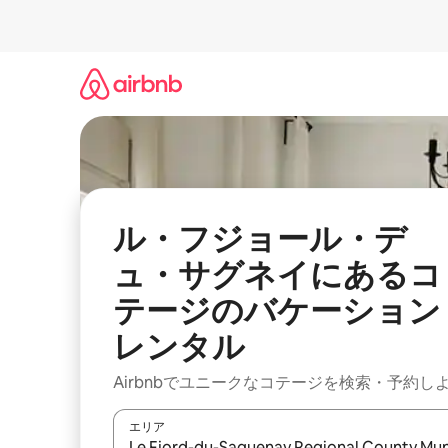
コ
ン
テ
ン
ツ
に
ス
キ
ッ
プ
ル・フジョール・デ
ュ・サグネイにあるコ
テージのバケーション
レンタル
Airbnbでユニークなコテージを検索・予約し
エリア
検索結果が表示されたら、上下の矢印キーを使っ