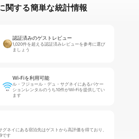
⁠す⁠る簡⁠単⁠な統⁠計⁠情⁠報
認証済みのゲ⁠ス⁠ト⁠レ⁠ビ⁠ュ⁠ー
1,020件を超える認証済みレビューを参考に選び
ましょう
Wi-Fiを利⁠用⁠可⁠能
ル・フジョール・デュ・サグネイにあるバケー
ションレンタルのうち10件がWi-Fiを提供してい
ます
サグネイにある宿泊先はゲストから高評価を得ており、
9です