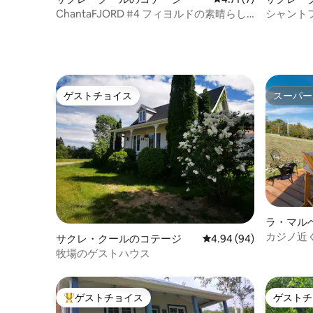
ChantaFJORD #4 フィヨルドの素晴らし
シャントフ
い眺めを楽しめるシャレー
望とスパ
ゲストチョイス
スーパー
ゲストチョイス
スーパー
ラ・マル
カジノ近
サクレ・クールのコテージ
レビュー94件、5つ星中
4.94 (94)
牧場のゲストハウス
ゲストチョイス
ゲストチ
大好評のゲストチョイスです。
ゲストチ