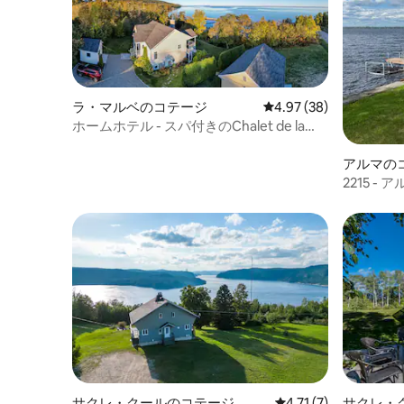
ラ・マルベのコテージ
レビュー38件、5つ星中
4.97 (38)
ホームホテル - スパ付きのChalet de la
Grève！
アルマの
2215 -
311069）
サクレ・クールのコテージ
レビュー7件、5つ星中
4.71 (7)
サクレ・