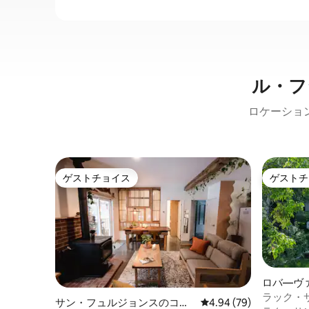
ル・フ
ロケーショ
ゲストチョイス
ゲストチ
ゲストチョイス
ゲストチ
ロバ―ヴ
ラック・
サン・フュルジョンスのコテ
レビュー79件、5つ星中
4.94 (79)