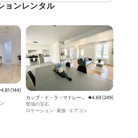
ションレンタル
レビュー144件、5つ星中4.81つ星の平均評価
4.81 (144)
カップ・ド・ラ・マドレー
レビュー249件、5つ星
4.69 (249)
ン
ヌのマンション・アパート
聖域の宝石
ロケーション
·
家族
·
エアコン