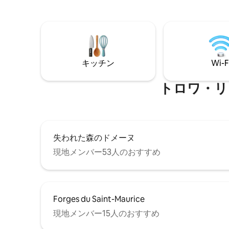
équilibre entre confort haut de gamme
et connexion avec la nature. Réveille-toi
au rythme de l’eau, admire les levers et
couchers de soleil sur le fleuve et profite
d’un séjour à proximité du centre-ville et
de sa gastronomie.
キッチン
Wi-F
トロワ・リ
失われた森のドメーヌ
現地メンバー53人のおすすめ
Forges du Saint-Maurice
現地メンバー15人のおすすめ