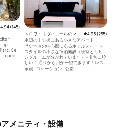
想的な場所です。 
と一緒に
家族
·
ロ
ト桟橋付
まの急な
内サウナ
レビュー145件、5つ星中4.94つ星の平均評価
4.94 (145)
心を込め
トロワ・リヴィエールのマン
レビュー255件、5つ星
4.96 (255)
は、心地
cité**
ション・アパート
さを提供
水辺の中心街にある小さなアパート！
ping
この地域
歴史地区の中心部にあるホテルスイート
Parc. Ce
ィビティ
スタイルの小さな宿泊施設（寝室とリビ
lit queen-
ングルームが分かれています） - 非常に珍
e à une
しい！ 通りから川が一望できます！レス
 vue
トラン、イベント、野外劇場からすぐ近
家族
·
ロケーション
·
公園
ui
く。 トロワ・リヴィエール旧市街の魅力
r vous
的な小さな通りにあり、プラス・ダルム
ueillir
公園に面しています。 小さなリビングル
ssée à
ーム、設備の整ったキッチン、小さなバ
 est
ルコニーが付いた車道沿いの宿泊施設
.
で、ホテルよりも快適です！ 240m先に大
型車用駐車場があります。 CITQ：301550
注：写真の景色は通りからの眺めです。
のアメニティ・設備