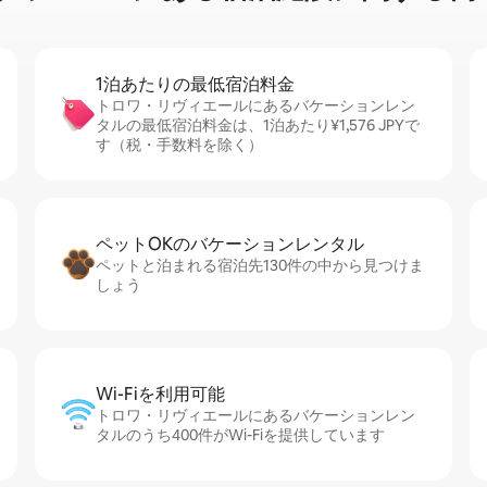
1泊あたりの最⁠低⁠宿⁠泊⁠料⁠金
トロワ・リヴィエールにあるバケーションレン
タルの最低宿泊料金は、1泊あたり¥1,576 JPYで
す（税・手数料を除く）
ペットOKのバ⁠ケ⁠ー⁠シ⁠ョ⁠ンレ⁠ン⁠タ⁠ル
ペットと泊まれる宿泊先130件の中から見つけま
しょう
Wi-Fiを利⁠用⁠可⁠能
トロワ・リヴィエールにあるバケーションレン
タルのうち400件がWi-Fiを提供しています