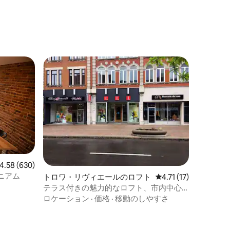
ビュー630件、5つ星中4.58つ星の平均評価
4.58 (630)
ニアム
トロワ・リヴィエールのロフト
レビュー17件、5つ星
4.71 (17)
テラス付きの魅力的なロフト、市内中心
部に位置
ロケーション
·
価格
·
移動のしやすさ