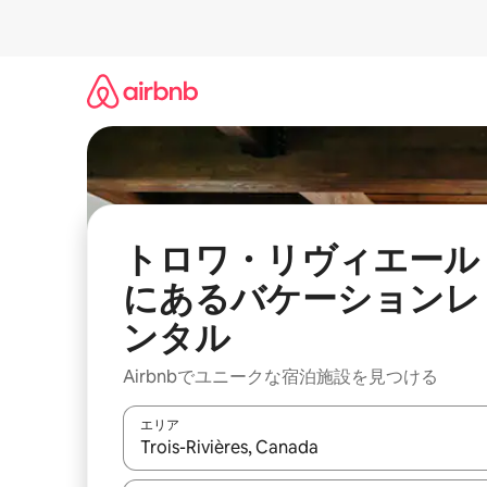
コ
ン
テ
ン
ツ
に
ス
キ
ッ
プ
トロワ・リヴィエール
にあるバケーションレ
ンタル
Airbnbでユニークな宿泊施設を見つける
エリア
検索結果が表示されたら、上下の矢印キーを使っ