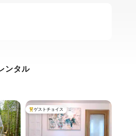
レンタル
サン・ア
ゲストチョイス
ゲス
大好評のゲストチョイスです。
大好評
レー
シャレー
びり + 
モントリ
る、湖と
テは、自