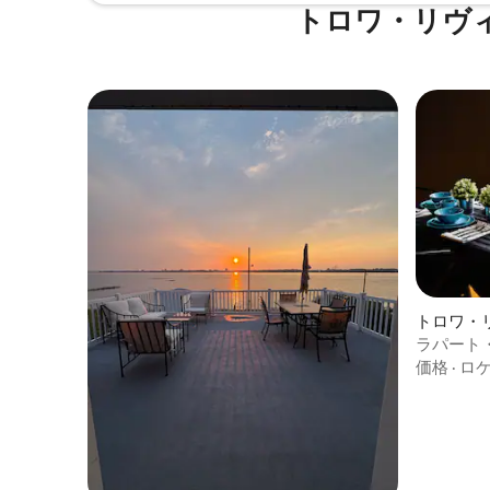
トロワ・リヴ
トロワ・
ション・
ラパート
価格
·
ロ