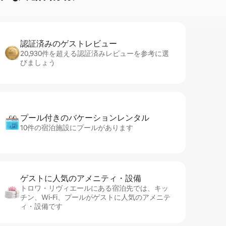
認証済みのゲ⁠ス⁠ト⁠レ⁠ビ⁠ュ⁠ー
20,930件を超える認証済みレビューを参考に選
びましょう
プール付きのバ⁠ケ⁠ー⁠シ⁠ョ⁠ンレ⁠ン⁠タ⁠ル
10件の宿泊施設にプールがあります
ゲストに人⁠気⁠のア⁠メ⁠ニ⁠テ⁠ィ・設⁠備
トロワ・リヴィエールにある宿泊先では、キッ
チン、Wi-Fi、プールがゲストに人気のアメニテ
ィ・設備です