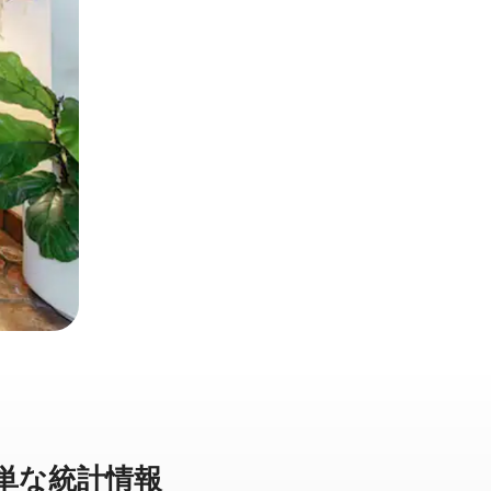
⁠な統⁠計⁠情⁠報