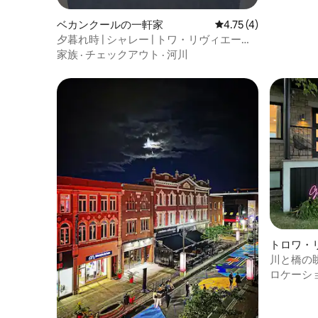
ベカンクールの一軒家
レビュー4件、5つ星中
4.75 (4)
夕暮れ時 | シャレー | トワ・リヴィエール
近く
家族
·
チェックアウト
·
河川
トロワ・
ラ
川と橋の
ロケーシ