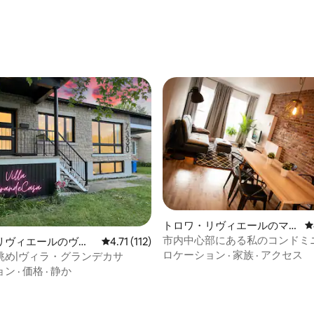
4.75つ星の平均評価
トロワ・リヴィエールのマン
レ
ション・アパート
市内中心部にある私のコンドミ
リヴィエールのヴィ
レビュー112件、5つ星中4.71つ星の平均評価
4.71 (112)
ロケーション
·
家族
·
アクセス
眺め|ヴィラ・グランデカサ
ョン
·
価格
·
静か