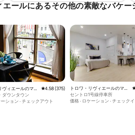
ィエールにあるその他の素敵なバケー
トロワ・リヴィエールのマン
リヴィエールのマン
レビュー375件、5つ星中4.58つ星の平均評価
4.58 (375)
ション・アパート
アパート
セントロ1号線停車所
・ダウンタウン
価格
·
ロケーション
·
チェックイ
ケーション
·
チェックアウト