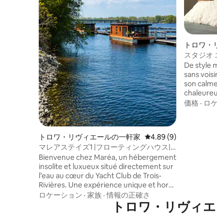
トロワ・
ト
スタジオ 
タウン
De style 
sans vois
son calme
chaleureu
ville de T
価格
·
ロ
marche du
hôtel Delt
microbras
トロワ・リヴィエールの一軒家
レビュー9件、5つ星中
4.89 (9)
salle de 
マレアステイズ1 |フローティングハウス|
musées, 
ヨットクラブTR
Bienvenue chez Maréa, un hébergement
Saint-Laur
insolite et luxueux situé directement sur
amphithé
l’eau au cœur du Yacht Club de Trois-
culturels.
Rivières. Une expérience unique et hors
du commun dans un cadre paisible et
ロケーション
·
家族
·
情報の正確さ
élégant. Amarré à la marina, ce studio
トロワ・リヴィエ
flottant moderne offre le parfait