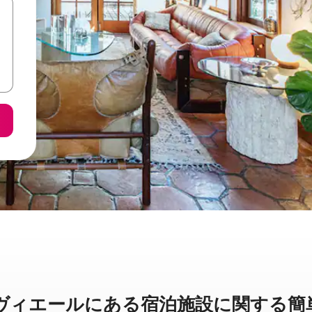
ールに⁠あ⁠る宿⁠泊⁠施⁠設⁠に関⁠す⁠る簡⁠単