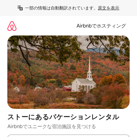
コ
一部の情報は自動翻訳されています。
原文を表示
ン
テ
ン
Airbnbでホスティング
ツ
に
ス
キ
ッ
プ
ストーにあるバケーションレンタル
Airbnbでユニークな宿泊施設を見つける