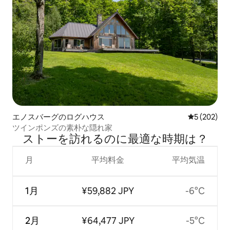
エノスバーグのログハウス
レビュー20
5 (202)
ツインポンズの素朴な隠れ家
ストーを訪⁠れ⁠るの⁠に最⁠適⁠な時⁠期⁠は⁠？
月
平均料金
平均気温
1月
¥59,882 JPY
-6°C
2月
¥64,477 JPY
-5°C