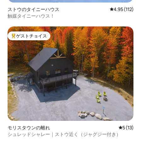
ストウのタイニーハウス
レビュー112
4.95 (112)
触媒タイニーハウス！
ゲストチョイス
大好評のゲストチョイスです。
モリスタウンの離れ
レビュー1
5 (13)
シュレッドシャレー｜ストウ近く（ジャグジー付き）