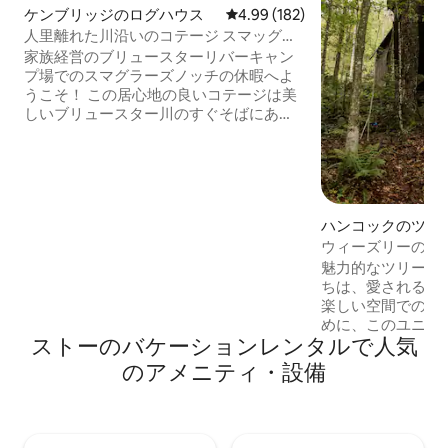
ケンブリッジのログハウス
レビュー182件、5つ星中4.99
4.99 (182)
人里離れた川沿いのコテージ スマッグス
の隣にあるサウナ付き
家族経営のブリュースターリバーキャン
プ場でのスマグラーズノッチの休暇へよ
うこそ！ この居心地の良いコテージは美
しいブリュースター川のすぐそばにあ
り、山の中にある20エーカーの自然に囲
まれています。 川の心地よい音を聴きな
がら、料理をしたり、眠ったり、1日のア
ウトドア活動の後にくつろいだりしてく
ださい。 スマグラーズ・ノッチ・リゾー
ハンコックのツリ
トのすべてのアクティビティ、レストラ
ウィーズリーの魔
ン、バー、ハイキング、そして魅惑的な
Vermont ReTREEt
ゴールデン・ドッグ・ファームの「ゴー
魅力的なツリーハ
ルデン・レトリーバー・エクスペリエン
ちは、愛される魔
ス」まで車でわずか3分です。
楽しい空間での孤
めに、このユニー
ストーのバケーションレンタルで人気
アされた住居を作
渡ると、まるで森
のアメニティ・設備
ーハウスに入って
ます。1,100平
は、木々の中にあ
うな隠れ家を提供