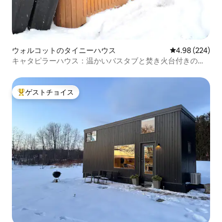
ウォルコットのタイニーハウス
レビュー224件
4.98 (224)
キャタピラーハウス：温かいバスタブと焚き火台付きの小
さな家
ゲストチョイス
大好評のゲストチョイスです。