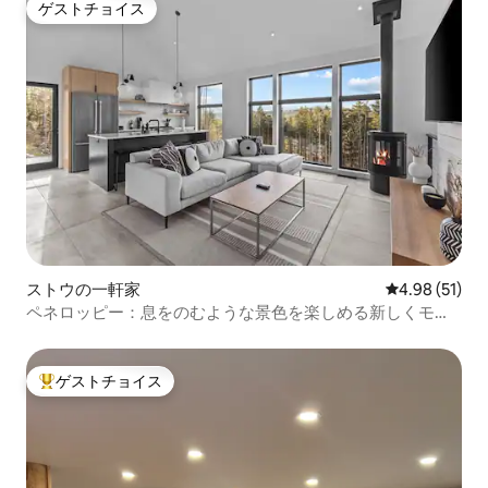
ゲストチョイス
ゲストチョイス
ストウの一軒家
レビュー51件
4.98 (51)
ペネロッピー：息をのむような景色を楽しめる新しくモダ
ンな家
ゲストチョイス
大好評のゲストチョイスです。