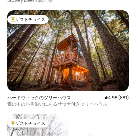
Stowey Deerの隠れ家
ゲストチョイス
大好評のゲストチョイスです。
ハードウィックのツリーハウス
レビュー881件
4.98 (881)
森の中の小川沿いにあるサウナ付きツリーハウス
ゲストチョイス
大好評のゲストチョイスです。