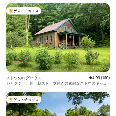
ゲストチョイス
大好評のゲストチョイスです。
ストウのログハウス
レビュー160件
4.99 (160)
ジャグジー、川、薪ストーブ付きの素敵なストウのキャビ
ン
ゲストチョイス
大好評のゲストチョイスです。