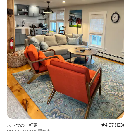
ストウの一軒家
レビュー123件
4.97 (123)