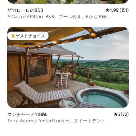
ザガローロのB&B
レビュー151件
4.99 (151)
A Casa del Pittore B&B、プール付き、Rから30分...
ゲストチョイス
大好評のゲストチョイスです。
マンチャーノのB&B
レビュー7
5 (72)
Terra Saturnia Tented Lodges、スイートテント