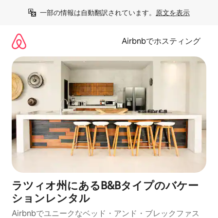
コ
一部の情報は自動翻訳されています。
原文を表示
ン
テ
ン
Airbnbでホスティング
ツ
に
ス
キ
ッ
プ
ラツィオ州にあるB&Bタイプのバケー
ションレンタル
Airbnbでユニークなベッド・アンド・ブレックファス