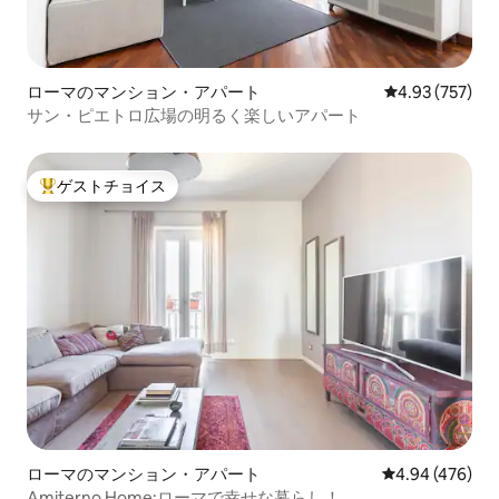
ローマのマンション・アパート
レビュー757件
4.93 (757)
サン・ピエトロ広場の明るく楽しいアパート
ゲストチョイス
大好評のゲストチョイスです。
ローマのマンション・アパート
レビュー476件
4.94 (476)
Amiterno Home:ローマで幸せな暮らし！