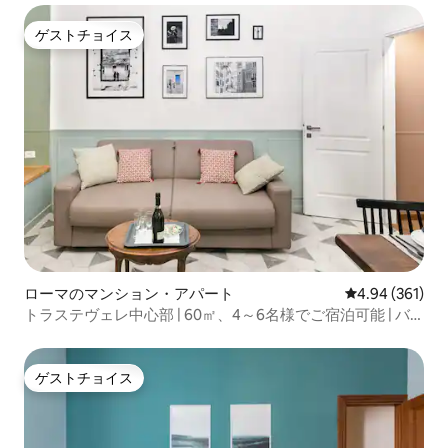
ゲストチョイス
ゲストチョイス
ローマのマンション・アパート
レビュー361件
4.94 (361)
トラステヴェレ中心部 | 60㎡、4～6名様でご宿泊可能 | バ
スルーム2室＋エアコン
ゲストチョイス
ゲストチョイス