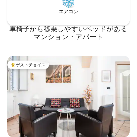
ィバイクをレンタルして周辺エリア（歴
エアコン
史地区）を探索することができます。 レ
ンタルする場合は、ご到着時にすぐにシ
ティバイクをお渡しできるよう、私にお
車椅子から移乗しやすいベッドがある
願いしてください。 赤ちゃんをお連れの
場合は、ベビーベッドとハイチェアをご
マンション・アパート
用意しております。 周辺エリア（歴史地
区）を探索するためにシティバイクをレ
ンタルしたい場合は、お尋ねください。
ローマ出身の美術史家によるプライベー
トガイド付きツアー。バチカン市国ツア
ゲストチョイス
大好評のゲストチョイスです。
ー、古代ローマ、バロック様式の家族ツ
アー、オーダーメイドの散策。 観光税は
含まれていません