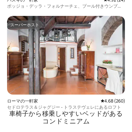
ポッジョ・デッラ・フォルナーチェ、プール付きウンブリ
アの農家
スーパーホスト
スーパーホスト
ローマの一軒家
レビュー260件
4.68 (260)
セドロテラス＆ジャグジー - トラステヴェレにあるロフト
車椅子から移乗しやすいベッドがある
コンドミニアム