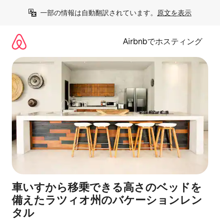
コ
一部の情報は自動翻訳されています。
原文を表示
ン
テ
ン
Airbnbでホスティング
ツ
に
ス
キ
ッ
プ
車いすから移乗できる高さのベッドを
備えたラツィオ州のバケーションレン
タル