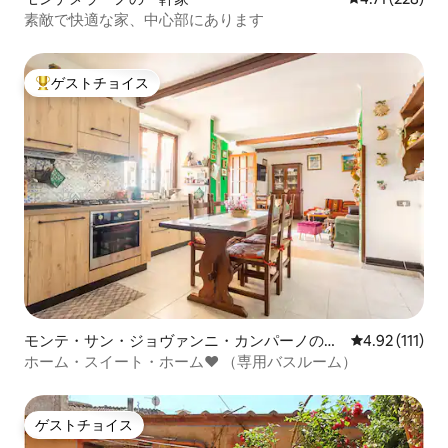
素敵で快適な家、中心部にあります
ゲストチョイス
大好評のゲストチョイスです。
モンテ・サン・ジョヴァンニ・カンパーノの個
レビュー111
4.92 (111)
室
ホーム・スイート・ホーム❤️ （専用バスルーム）
ゲストチョイス
ゲストチョイス