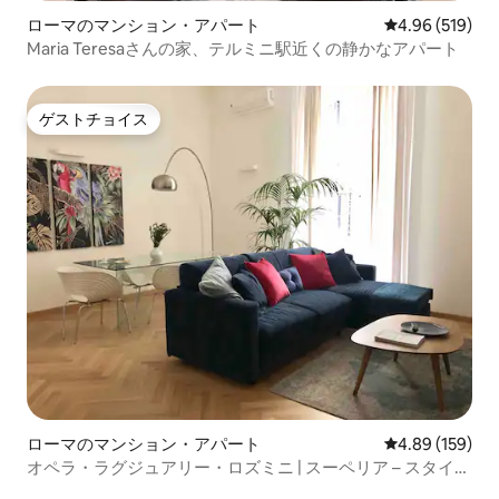
ローマのマンション・アパート
レビュー519件
4.96 (519)
Maria Teresaさんの家、テルミニ駅近くの静かなアパート
ゲストチョイス
ゲストチョイス
ローマのマンション・アパート
レビュー159件
4.89 (159)
オペラ・ラグジュアリー・ロズミニ | スーペリア – スタイル
とリラックス