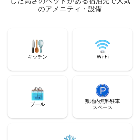
した高さのベッドがある宿泊先で人気
識別コード：19381 マルグッタ通りはロー
ァベッドと専用バ
のアメニティ・設備
マで最も美しい通りのひとつです。多く
リビングには快適
のアーティストがそこにスタジオを構え
ル、衛星放送チャ
ています。 ご希望であれば、専用送迎
イオエタノール暖炉
（空港からアパートまで）、専属ガイド
備わっています。
付きのプライベート観光ツアーを手配い
ロ、冷蔵庫、食器
たします。 アパートはすべて、ご自由に
オーブン、洗濯機
お使いいただけます。 私はアパートから
います。
数メートルのところに住んでいますの
キッチン
Wi-Fi
で、観光ツアー、送迎、ショッピングな
どについてはお手伝いいたします:-) マル
グッタ通りはローマの中心部にあり、市
内の古代的ならびに現代的な観光スポッ
トまで徒歩圏内です。高級ショッピング
を楽しんだり、カフェのテラスから歩行
者を眺めたり、ローマの芸術や世界的に
有名な歴史のガイド付きツアーに参加し
敷地内無料駐⁠車
プール
たりできます。 地下鉄のSPAGNA（スペ
ス⁠ペ⁠ー⁠ス
イン階段）駅は約300mです。 ヴィラ・
ボルゲーゼ、トレヴィの泉、ボルゲーゼ
美術館、スペイン階段、ファンテオン、
ナヴォーナ広場、カンポ・デ・フィオー
リ..........そしてすべての古代都市は、家か
ら徒歩圏内です。 ご希望の場合は、シテ