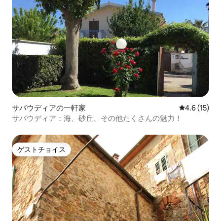
サバウディアの一軒家
レビュー15
4.6 (15)
サバウディア：海、砂丘、その他たくさんの魅力！
ゲストチョイス
ゲストチョイス