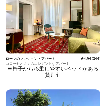
ローマのマンション・アパート
レビュー344件
4.94 (344)
コロッセオ近くのエレガントなアパート
車椅子から移乗しやすいベッドがある
貸別荘