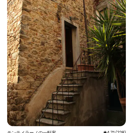
モンテメラーノの一軒家
レビュー228件
4.71 (228)