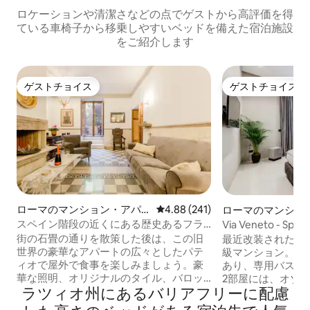
ロケーションや清潔さなどの点でゲストから高評価を得
ている車椅子から移乗しやすいベッドを備えた宿泊施設
をご紹介します
ゲストチョイス
ゲストチョイス
ゲストチョイス
ゲストチョイス
ローマのマンション・アパ
レビュー241件、5つ星中4.88
4.88 (241)
ローマのマンショ
ート
ート
スペイン階段の近くにある歴史あるフラ
Via Veneto - Span
ットに泊まろう
Suite 29
街の石畳の通りを散策した後は、この旧
最近改装された高
世界の豪華なアパートの広々としたパテ
級マンション。ア
ィオで屋外で食事を楽しみましょう。豪
あり、専用バスル
華な照明、オリジナルのタイル、バロッ
2部屋には、オゾ
ラツィオ州にあるバリアフリーに配慮
ク調の家具が、快適でありながら高級感
えた専用のジェッ
を演出し、豪華な家族旅行に最適です。
す。3つ目の部屋