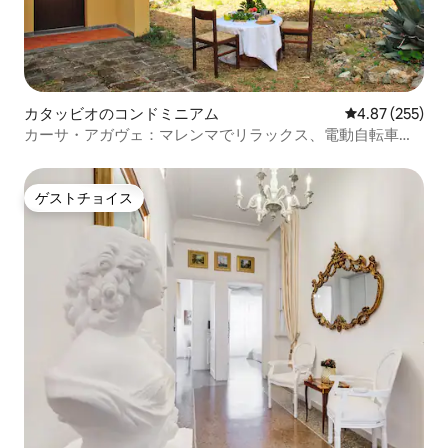
カタッビオのコンドミニアム
レビュー255件
4.87 (255)
カーサ・アガヴェ：マレンマでリラックス、電動自転車、
スパ、自然を満喫！
ゲストチョイス
ゲストチョイス