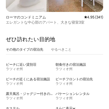
ローマのコンドミニアム
レビュー341件
4.95 (341)
エレガントな中心部のアパート、大きな寝室3室
ぜひ訪⁠れ⁠た⁠い目⁠的⁠地
その他のタ⁠イ⁠プ⁠の宿⁠泊⁠先
やるべきこと
ビーチに近い貸別荘
朝食付きの宿泊施設
ラツィオ州
ラツィオ州
ビーチの近くにある宿泊施設
ビーチフロントの宿泊先
ラツィオ州
ラツィオ州
露天風呂・ジャグジー付きの宿泊施設
バケーションレンタル
ラツィオ州
ラツィオ州
ホステル
さらに表示