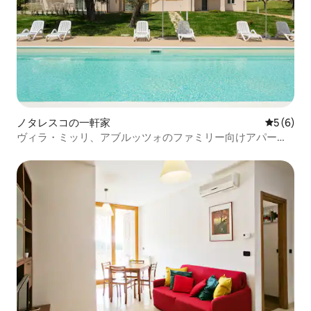
ノタレスコの一軒家
レビュー
5 (6)
ヴィラ・ミッリ、アブルッツォのファミリー向けアパート
メント