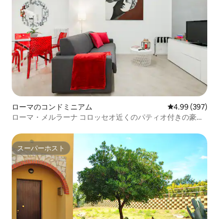
ローマのコンドミニアム
レビュー397件
4.99 (397)
ローマ・メルラーナ コロッセオ近くのパティオ付きの豪華
なアパートメント
スーパーホスト
スーパーホスト