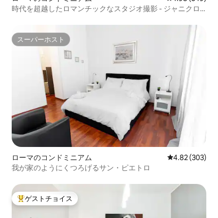
時代を超越したロマンチックなスタジオ撮影 - ジャニクロ
の丘
スーパーホスト
スーパーホスト
ローマのコンドミニアム
レビュー303件
4.82 (303)
我が家のようにくつろげるサン・ピエトロ
ゲストチョイス
大好評のゲストチョイスです。