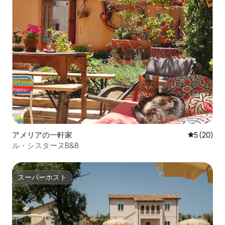
アメリアの一軒家
レビュー2
5 (20)
ル・シスターヌB&B
スーパーホスト
スーパーホスト