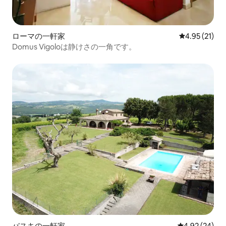
ローマの一軒家
レビュー21件
4.95 (21)
Domus Vigoloは静けさの一角です。
バスキの一軒家
レビュー24件
4.92 (24)