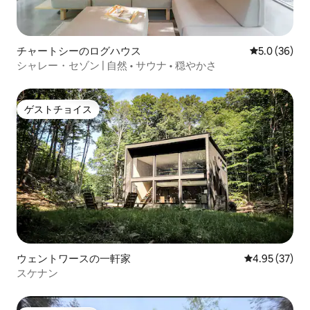
チャートシーのログハウス
レビュー36
5.0 (36)
シャレー・セゾン | 自然 • サウナ • 穏やかさ
ゲストチョイス
ゲストチョイス
ウェントワースの一軒家
レビュー37件
4.95 (37)
スケナン