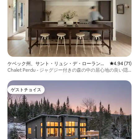
ケベック州、サント・リュシ・デ・ローランテ
レビュー71件
4.94 (71)
ィッドのログハウス
Chalet Perdu - ジャグジー付きの森の中の居心地の良い隠
れ家
ゲストチョイス
ゲストチョイス