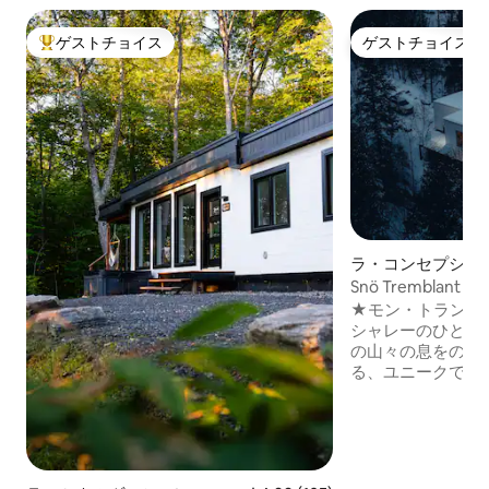
ゲストチョイス
ゲストチョイス
大好評のゲストチョイスです。
ゲストチョイス
ラ・コンセプシオ
レー
Snö Tremblant 
ハウス、スパ＆眺望
★モン・トランブ
シャレーのひとつ
の山々の息をのむ
る、ユニークで人
張りの白いツリー
は、自然のシンプ
を融合させた、壮
空間で、スキ・ト
ランブラン村から