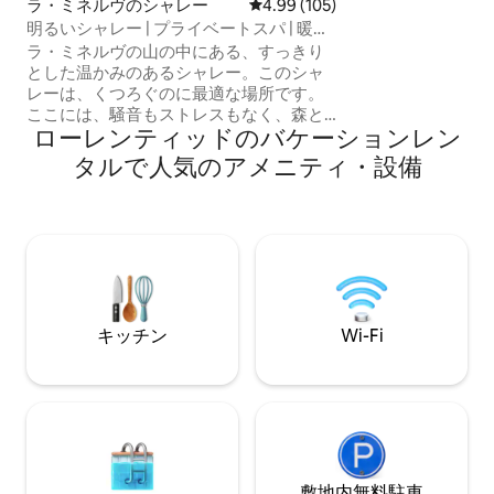
ラ・ミネルヴのシャレー
レビュー105件、5つ星中4.99
4.99 (105)
置し、全面ガラス
明るいシャレー | プライベートスパ | 暖炉
ス、景色が楽しめ
| 森林の眺望
テラス、専用のホ
ラ・ミネルヴの山の中にある、すっきり
類を見ないリラク
とした温かみのあるシャレー。このシャ
です。カナダ人デ
レーは、くつろぐのに最適な場所です。
ここには、騒音もストレスもなく、森と
ローレンティッドのバケーションレン
静けさ、そしてゆっくりと流れる時間だ
けがあります。 スパ、夕方の焚き火、そ
タルで人気のアメニティ・設備
して周囲の自然をお楽しみください。散
歩したり、深呼吸したり、あるいは何も
しないで過ごしたり……すべてが揃ってい
ます。 村から10分、モン・トランブラン
から40分の距離にあり、静かでありなが
らも、あらゆるものが近くにあります。
シンプルで美しく、心が落ち着く場所。
ゆっくりとリラックスするのに最適で
キッチン
Wi-Fi
す。
敷地内無料駐⁠車