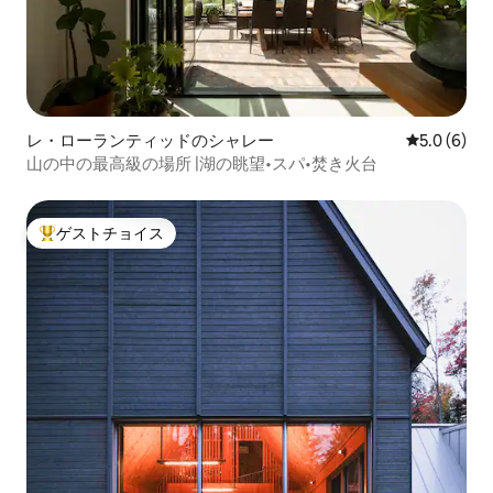
レ・ローランティッドのシャレー
レビュー6
5.0 (6)
山の中の最高級の場所 |湖の眺望•スパ•焚き火台
ゲストチョイス
大好評のゲストチョイスです。