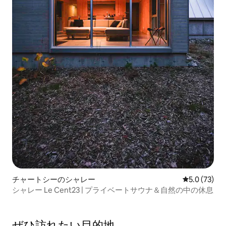
チャートシーのシャレー
レビュー73
5.0 (73)
シャレー Le Cent23 | プライベートサウナ＆自然の中の休息
ぜひ訪⁠れ⁠た⁠い目⁠的⁠地