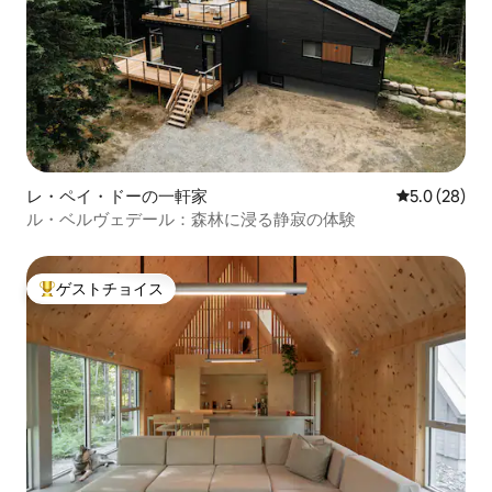
レ・ペイ・ドーの一軒家
レビュー28
5.0 (28)
ル・ベルヴェデール：森林に浸る静寂の体験
ゲストチョイス
大好評のゲストチョイスです。