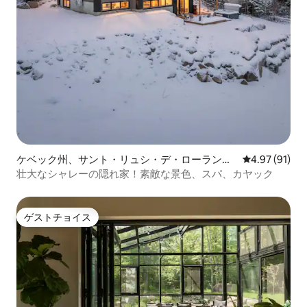
ケベック州、サント・リュシ・デ・ローランテ
レビュー91件
4.97 (91)
ィッドのシャレー
壮大なシャレーの隠れ家！素敵な景色、スパ、カヤック
ゲストチョイス
ゲストチョイス