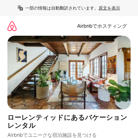
コ
一部の情報は自動翻訳されています。
原文を表示
ン
テ
ン
Airbnbでホスティング
ツ
に
ス
キ
ッ
プ
ローレンティッドにあるバケーション
レンタル
Airbnbでユニークな宿泊施設を見つける