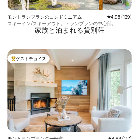
モントランブランのコンドミニアム
レビュー129件
4.98 (129)
スキーイン/スキーアウト。トランブランの中心部。
家族と泊まれる貸別荘
ゲストチョイス
大好評のゲストチョイスです。
モントランブランの一軒家
レビュー117件
4.99 (117)