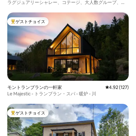
ラグジュアリーシャレー、コテージ、大人数グループ、ス
キー場
ゲストチョイス
大好評のゲストチョイスです。
モントランブランの一軒家
レビュー127件
4.92 (127)
Le Majestic - トランブラン・スパ - 暖炉 - 川
ゲストチョイス
大好評のゲストチョイスです。