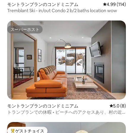
モントランブランのコンドミニアム
レビュー114件
4.99 (114)
Tremblant Ski - in/out Condo 2 b/2 baths location wow
スーパーホスト
スーパーホスト
モントランブランのコンドミニアム
レビュー8
5.0 (8)
トランブランでの休暇 • ビーチへのアクセスあり、村の近
く
ゲストチョイス