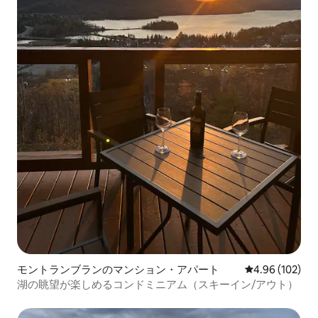
モントランブランのマンション・アパート
レビュー102件
4.96 (102)
湖の眺望が楽しめるコンドミニアム（スキーイン/アウト）