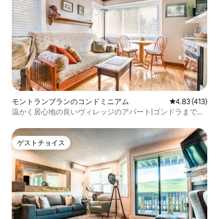
モントランブランのコンドミニアム
レビュー413件
4.83 (413)
温かく居心地の良いヴィレッジのアパート|ゴンドラまで徒
歩
ゲストチョイス
ゲストチョイス