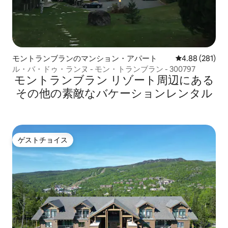
モントランブランのマンション・アパート
レビュー281件
4.88 (281)
ル・バ・ドゥ・ランヌ - モン・トランブラン - 300797
モントランブラン リゾート⁠周⁠辺⁠に⁠あ⁠る
そ⁠の⁠他⁠の素⁠敵⁠なバ⁠ケ⁠ー⁠シ⁠ョ⁠ン⁠レ⁠ン⁠タ⁠ル
ゲストチョイス
ゲストチョイス