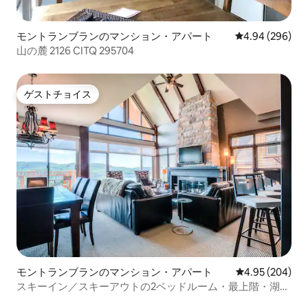
モントランブランのマンション・アパート
レビュー296件
4.94 (296)
山の麓 2126 CITQ 295704
ゲストチョイス
ゲストチョイス
モントランブランのマンション・アパート
レビュー204件
4.95 (204)
スキーイン／スキーアウトの2ベッドルーム・最上階・湖の
眺望