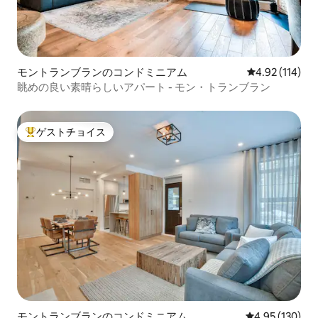
モントランブランのコンドミニアム
レビュー114件
4.92 (114)
眺めの良い素晴らしいアパート - モン・トランブラン
ゲストチョイス
大好評のゲストチョイスです。
モントランブランのコンドミニアム
レビュー130件
4.95 (130)