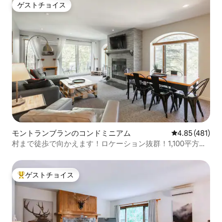
ゲストチョイス
ゲストチョイス
モントランブランのコンドミニアム
レビュー481件
4.85 (481)
村まで徒歩で向かえます！ロケーション抜群！1,100平方フ
ィート、リニューアル済み
ゲストチョイス
大好評のゲストチョイスです。