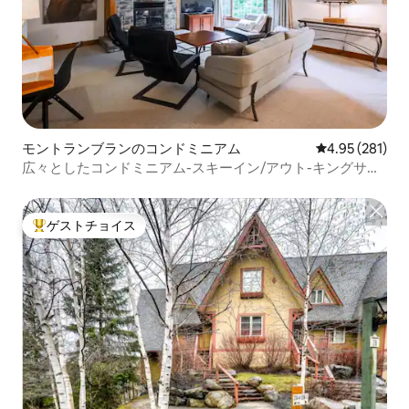
モントランブランのコンドミニアム
レビュー281件
4.95 (281)
広々としたコンドミニアム-スキーイン/アウト-キングサイ
ズベッド-自然の中
ゲストチョイス
大好評のゲストチョイスです。