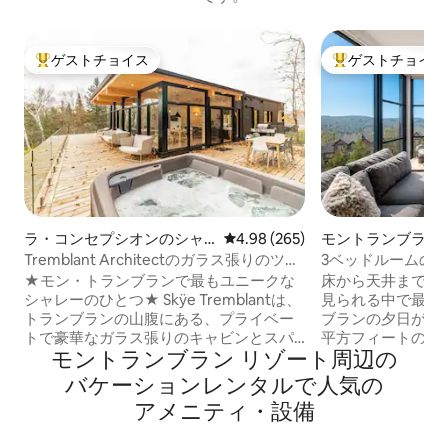
ゲストチョイス
ゲストチョイス
大好評のゲストチョイスです。
大好評のゲストチ
ラ・コンセプシオンのシャ
レビュー265件、5つ星中4.98
4.98 (265)
モントランブラン
レー
ミニアム
Tremblant Architectのガラス張りのツリ
3ベッドルームの
ーハウス、スパ、スキー場の眺望
ニアム | 湖と山
★モン・トランブランで最もユニークな
床から天井までの
シャレーのひとつ★ Skÿe Tremblantは、
見られる中で最も
トランブランの山腹にある、プライベー
ブランの夕日が一望
トで豪華なガラス張りのキャビンとスパ
平方フィートのブ
モントランブラン リゾート⁠周⁠辺⁠の
を備えた隠れ家的な宿泊施設です。この
部屋は、リゾート
キャビンは、自然のシンプルさと現代的
ランブランの歩行
バ⁠ケ⁠ー⁠シ⁠ョ⁠ン⁠レ⁠ン⁠タ⁠ル⁠で人⁠気⁠の
な贅沢さを融合させた、壮大なガラス張
ずか1 kmです。 その他のおすすめポイン
ア⁠メ⁠ニ⁠テ⁠ィ⁠・⁠設⁠備
りの建築空間で、モン・トランブランの
ト： • ワイン用
村とスキーモン・トランブランから10分
の整ったキッチン 