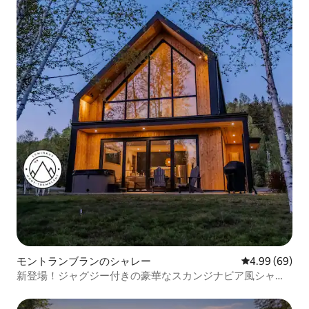
モントランブランのシャレー
レビュー69件
4.99 (69)
新登場！ジャグジー付きの豪華なスカンジナビア風シャレ
ー