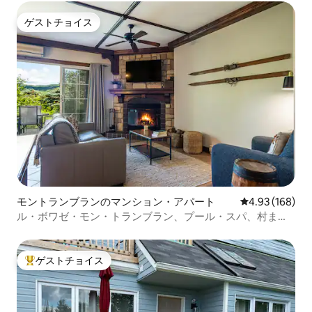
ゲストチョイス
ゲストチョイス
モントランブランのマンション・アパート
レビュー168件
4.93 (168)
ル・ボワゼ・モン・トランブラン、プール・スパ、村まで
700m
ゲストチョイス
大好評のゲストチョイスです。