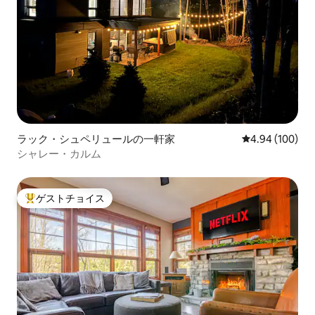
ラック・シュペリュールの一軒家
レビュー100件
4.94 (100)
シャレー・カルム
ゲストチョイス
大好評のゲストチョイスです。