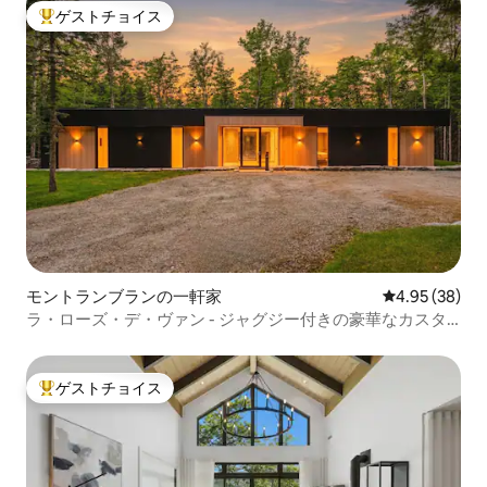
ゲストチョイス
大好評のゲストチョイスです。
モントランブランの一軒家
レビュー38件
4.95 (38)
ラ・ローズ・デ・ヴァン - ジャグジー付きの豪華なカスタ
ムホーム
ゲストチョイス
大好評のゲストチョイスです。