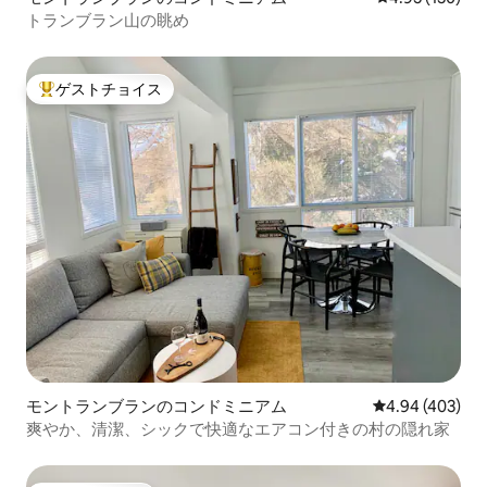
トランブラン山の眺め
ゲストチョイス
大好評のゲストチョイスです。
モントランブランのコンドミニアム
レビュー403件
4.94 (403)
爽やか、清潔、シックで快適なエアコン付きの村の隠れ家