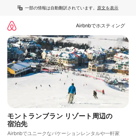
コ
一部の情報は自動翻訳されています。
原文を表示
ン
テ
ン
Airbnbでホスティング
ツ
に
ス
キ
ッ
プ
モントランブラン リゾート⁠周⁠辺⁠の
宿⁠泊⁠先
Airbnbでユニークなバ⁠ケ⁠ー⁠シ⁠ョ⁠ンレ⁠ン⁠タ⁠ルや一⁠軒⁠家