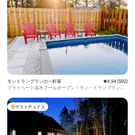
モントランブランの一軒家
レビュー592件
4.94 (592)
プライベート温水プールオープン！モン・トランブランの
ダウンタウン
ゲストチョイス
大好評のゲストチョイスです。