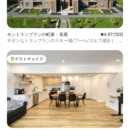
モントランブランの町家・長屋
レビュー102件
4.97 (102)
モダンなトランブランのスキー場/プール/ゴルフ場近く、
EV充電器付き
ゲストチョイス
大好評のゲストチョイスです。