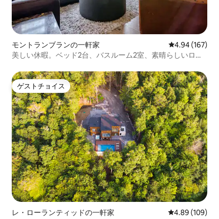
モントランブランの一軒家
レビュー167件
4.94 (167)
美しい休暇。ベッド2台、バスルーム2室、素晴らしいロケ
ーション
ゲストチョイス
ゲストチョイス
レ・ローランティッドの一軒家
レビュー109件
4.89 (109)