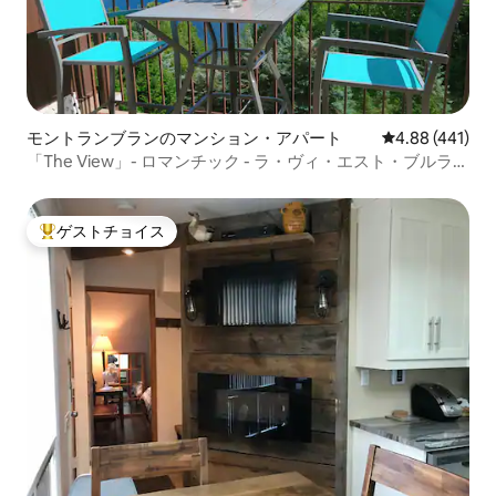
モントランブランのマンション・アパート
レビュー441件
4.88 (441)
「The View」- ロマンチック - ラ・ヴィ・エスト・ブルラ
ン！
ゲストチョイス
大好評のゲストチョイスです。