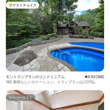
ゲストチョイス
大好評のゲストチョイスです。
モントランブランのコンドミニアム
レビュー168件
4.93 (168)
1BD 素晴らしいロケーション、トランブラン山/ CITQ
297060
スーパーホスト
スーパーホスト