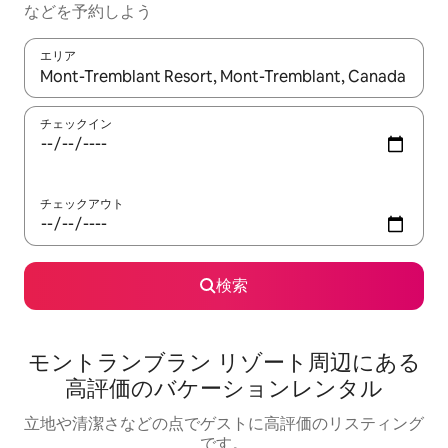
な⁠ど⁠を予⁠約⁠し⁠よ⁠う
エリア
検索結果が表示されたら、上下の矢印キーを使って移動するか、
チェックイン
チェックアウト
検索
モントランブラン リゾート⁠周⁠辺⁠に⁠あ⁠る
高⁠評⁠価⁠のバ⁠ケ⁠ー⁠シ⁠ョ⁠ン⁠レ⁠ン⁠タ⁠ル
立地や清潔さなどの点でゲストに高評価のリスティング
です。