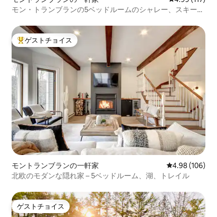
モン・トランブランの5ベッドルームのシャレー、スキー
場、山の眺望
ゲストチョイス
大好評のゲストチョイスです。
モントランブランの一軒家
レビュー106件
4.98 (106)
北欧のモダンな隠れ家 – 5ベッドルーム、湖、トレイル
ゲストチョイス
ゲストチョイス