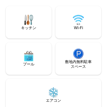
です。崖の端、木の上に位置する、全面
ンド • ガス式バ
ガラス張りのリビングスペースを備えた
専用バルコニー •
この宿泊施設では、パノラマテラスやジ
エレベーター、2
ャグジーを楽しみ、リラックスした時間
屋内）により、ス
をお過ごしいただけます。敷地面積1,200
グ、ベビーカーを
エーカーの共用土地。カナダ人デザイナ
です。
キッチン
Wi-Fi
ーによる設計。
敷地内無料駐⁠車
プール
ス⁠ペ⁠ー⁠ス
エアコン