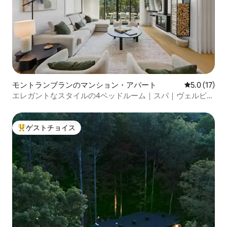
モントランブランのマンション・アパート
レビュー17
5.0 (17)
エレガントなスタイルの4ベッドルーム｜スパ｜ヴェルビ
エ・トランブラン
ゲストチョイス
大好評のゲストチョイスです。