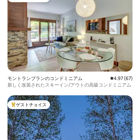
大好評のゲストチョイスです。
モントランブランのコンドミニアム
レビュー67件
4.97 (67)
新しく改装されたスキーイン/アウトの高級コンドミニアム
ゲストチョイス
大好評のゲストチョイスです。