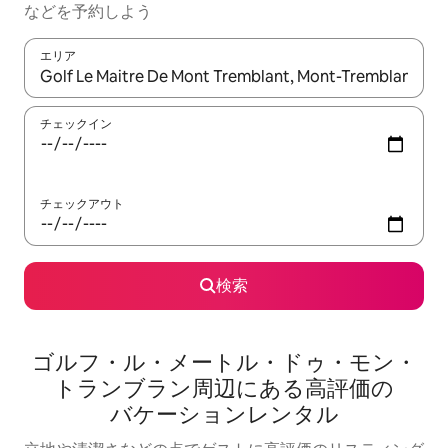
な⁠ど⁠を予⁠約⁠し⁠よ⁠う
エリア
検索結果が表示されたら、上下の矢印キーを使って移動するか、
チェックイン
チェックアウト
検索
ゴルフ・ル・メートル・ドゥ・モン・
トランブラン⁠周⁠辺⁠に⁠あ⁠る高⁠評⁠価⁠の
バ⁠ケ⁠ー⁠シ⁠ョ⁠ン⁠レ⁠ン⁠タ⁠ル