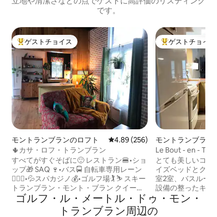
立地や清潔さなどの点でゲストに高評価のリスティング
です。
ゲストチョイス
ゲストチョイス
大好評のゲストチョイスです。
大好評のゲストチ
モントランブランのロフト
レビュー256件、5つ星中4.89
4.89 (256)
モントランブラン
ョン・アパート
🌵カサ・ロフ・トランブラン
Le Bout - en - 
ームアパートメン
すべてがすぐそばに🙂 レストラン🍔•ショ
とても美しいコン
ップ🎁 SAQ 🍷•バス🚍 自転車専用レーン
イズベッドとクイ
🚴🏻‍♂️•💦スパカジノ💰•ゴルフ場🏌️ ⛷ スキー
室2室、バスルー
トランブラン・モント・ブラン クイーン
設備の整ったキッチン
ゴルフ・ル・メートル・ドゥ・モン・
ベッド•キッチン•Wi-Fi•テレビ/Netflix 広
名様までご宿泊いただけ
い駐車場 設備の整ったロフト この静かで
燥機、共用バーベ
トランブラン⁠周⁠辺⁠の
便利なロケーションの宿泊先に滞在し
フ、釣り、サイク