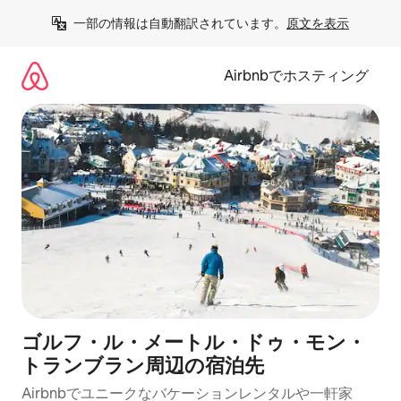
コ
一部の情報は自動翻訳されています。
原文を表示
ン
テ
ン
Airbnbでホスティング
ツ
に
ス
キ
ッ
プ
ゴルフ・ル・メートル・ドゥ・モン・
トランブラン⁠周⁠辺⁠の宿⁠泊⁠先
Airbnbでユニークなバ⁠ケ⁠ー⁠シ⁠ョ⁠ンレ⁠ン⁠タ⁠ルや一⁠軒⁠家