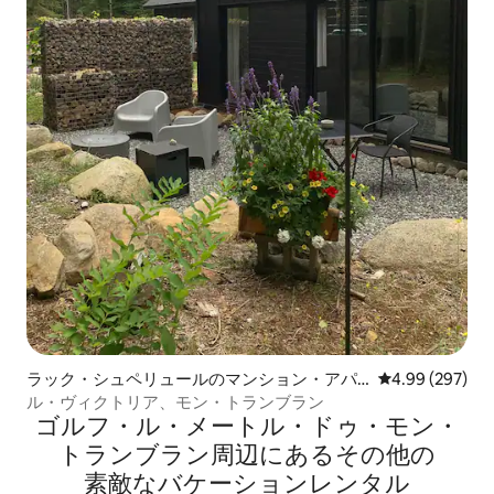
ラック・シュペリュールのマンション・アパ
レビュー297件
4.99 (297)
ート
ル・ヴィクトリア、モン・トランブラン
ゴルフ・ル・メートル・ドゥ・モン・
トランブラン⁠周⁠辺⁠に⁠あ⁠るそ⁠の⁠他⁠の
素⁠敵⁠なバ⁠ケ⁠ー⁠シ⁠ョ⁠ン⁠レ⁠ン⁠タ⁠ル