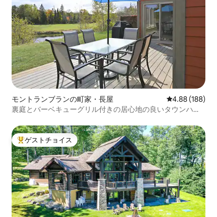
モントランブランの町家・長屋
レビュー188件
4.88 (188)
裏庭とバーベキューグリル付きの居心地の良いタウンハウ
ス
ゲストチョイス
大好評のゲストチョイスです。