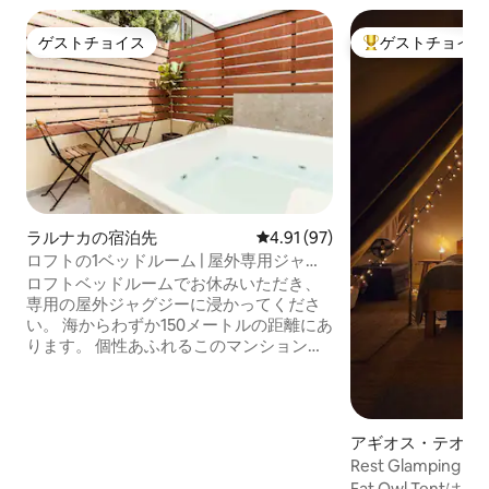
ゲストチョイス
ゲストチョイス
ゲストチョイス
大好評のゲストチ
ラルナカの宿泊先
レビュー97件、5つ星中4.91
4.91 (97)
ロフトの1ベッドルーム | 屋外専用ジャグ
ジー | ビーチまで150m
ロフトベッドルームでお休みいただき、
専用の屋外ジャグジーに浸かってくださ
い。 海からわずか150メートルの距離にあ
ります。 個性あふれるこのマンション・
アパートは、都会的なインダストリアル
スタイルと真の快適さを融合させていま
す。 本物の快適さを兼ね備えています。
露出したレンガ、温かみのある木の色合
アギオス・テオド
い、豊かな緑が、 完全にユニークな雰囲
Rest Glamping -
気の空間を作り出しています。専用ジャ
ー付き）
Fat Owl Ten