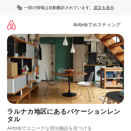
コ
一部の情報は自動翻訳されています。
原文を表示
ン
テ
ン
Airbnbでホスティング
ツ
に
ス
キ
ッ
プ
ラルナカ地区にあるバケーションレン
タル
Airbnbでユニークな宿泊施設を見つける