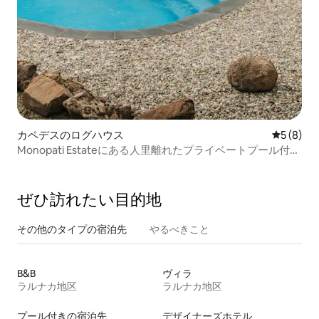
カペデスのログハウス
レビュー
5 (8)
Monopati Estateにある人里離れたプライベートプール付き
キャビン。
ぜひ訪⁠れ⁠た⁠い目⁠的⁠地
その他のタ⁠イ⁠プ⁠の宿⁠泊⁠先
やるべきこと
B&B
ヴィラ
ラルナカ地区
ラルナカ地区
プール付きの宿泊先
デザイナーズホテル