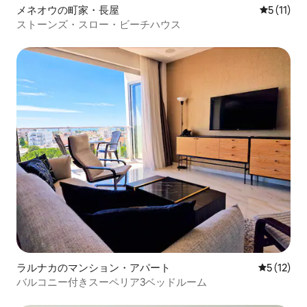
メネオウの町家・長屋
レビュー1
5 (11)
ストーンズ・スロー・ビーチハウス
ラルナカのマンション・アパート
レビュー1
5 (12)
バルコニー付きスーペリア3ベッドルーム