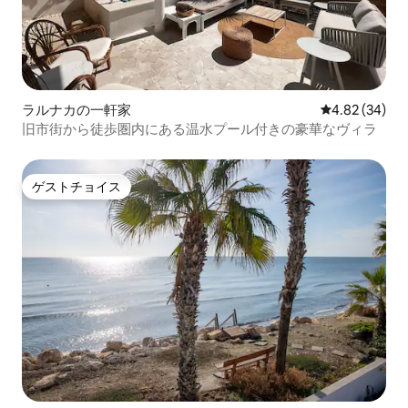
ラルナカの一軒家
レビュー34件
4.82 (34)
旧市街から徒歩圏内にある温水プール付きの豪華なヴィラ
ゲストチョイス
ゲストチョイス