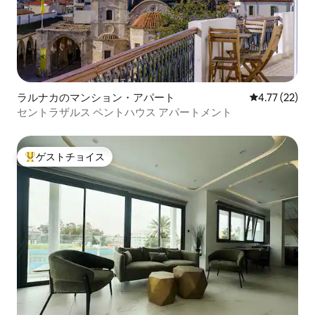
ラルナカのマンション・アパート
レビュー22件
4.77 (22)
セントラザルス ペントハウス アパートメント
ゲストチョイス
大好評のゲストチョイスです。