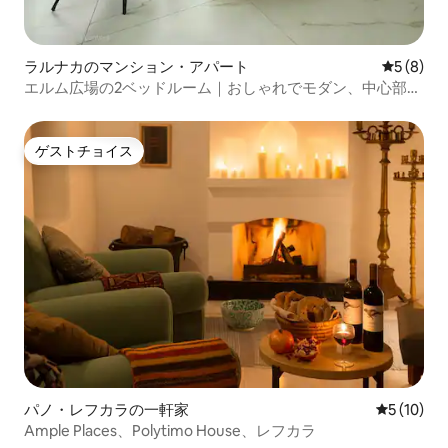
ラルナカのマンション・アパート
レビュー
5 (8)
エルム広場の2ベッドルーム｜おしゃれでモダン、中心部に
位置
ゲストチョイス
ゲストチョイス
パノ・レフカラの一軒家
レビュー1
5 (10)
Ample Places、Polytimo House、レフカラ