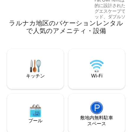
グジーテラスは、ラーナカの空の下でく
的に設計された居
つろぐのに最適な場所です。 専用ジャグ
グエスケープです
ジーテラスは、ラルナカの空の下でくつ
ッド、ダブルソフ
ろぐのに最適な場所です。 アギオス・ラ
ラルナカ地区のバケーションレンタル
でご利用いただけ
ザロス教会、フィニクデス遊歩道、そし
台、電気、エアコ
て市内で最高のカフェやレストランから
で人気のアメニティ・設備
ています。 温水シャワー付きの専用屋外
数歩の距離にあります。 市内で最高のカ
バスルームは、テ
フェやレストランまで徒歩圏内です。
トルの場所にあり
のパーゴラがあり
外キッチン、ガス
ロ、冷蔵庫、丘の
ングエリアが備わって
Tentには、ゲス
キッチン
Wi-Fi
も備わっています
敷地内無料駐⁠車
プール
ス⁠ペ⁠ー⁠ス