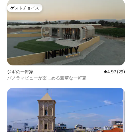
ゲストチョイス
ゲストチョイス
ジギの一軒家
レビュー29件
4.97 (29)
パノラマビューが楽しめる豪華な一軒家