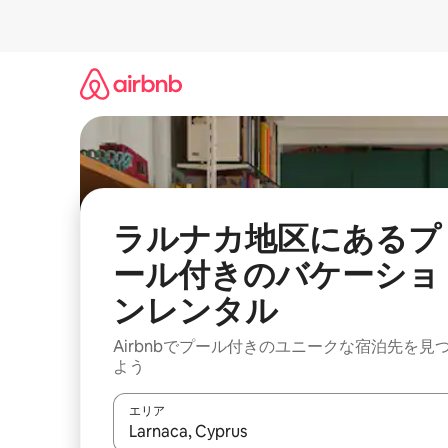
コ
ン
テ
ン
ツ
に
ス
キ
ッ
プ
ラルナカ地区にあるプ
ール付きのバケーショ
ンレンタル
Airbnbでプール付きのユニークな宿泊先を見
よう
エリア
検索結果が表示されたら、上下の矢印キーを使っ