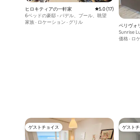
ヒロキティアの一軒家
レビュー17件、5つ星
5.0 (17)
6ベッドの豪邸 - パデル、プール、眺望
家族
·
ロケーション
·
グリル
ペリヴォ
Sunris
とプール
価格
·
ロ
ゲストチョイス
ゲストチ
ゲストチョイス
ゲストチ