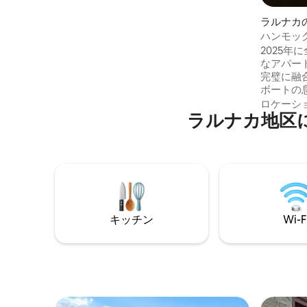
ター圧力ポンプ。 屋外プールシャワー。
すべての寝室から海の景色を一望できま
ラルナカ
す。 寝室のうち3つは、ハイドロマッサー
ート
ハンモック
ジシャワー付きのスイートです。 高速イ
ル、駐車
2025
ンターネット。 ベッドのうち2つは、下に
なアパー
LEDライトが付いたしっかりしたコンクリ
完璧に融合して
ート製です。
ボートの
しょう。 カステラ、マケンジー、フィニ
ロケーシ
ラルナカ地区
コウデス
で、楽園
心部、ソルト
Fi、仕事
月、午後
レベータ
にはカフ
す。 ご要望に応じてトラベルコットをご
キッチン
Wi-F
用意しま