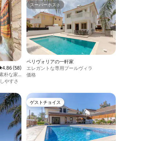
スーパーホスト
スーパーホスト
ペリヴォリアの一軒家
レビュー58件、5つ星中4.86つ星の平均評価
4.86 (58)
エレガントな専用プールヴィラ
素朴な家 |
価格
しやすさ
ゲストチョイス
ゲストチョイス