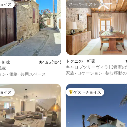
ョイス
スーパーホスト
ョイス
スーパーホスト
トクニの一軒家
中4.91つ星の平均評価
一軒家
レビュー104件、5つ星中4.95つ星の平均評価
4.95 (104)
キャロブツリーヴィラ | 3寝室の
民家
プールアクセス
家族
·
ロケーション
·
徒歩移動の
ョン
·
価格
·
共用スペース
ョイス
ゲストチョイス
ョイス
大好評のゲストチョイスです。