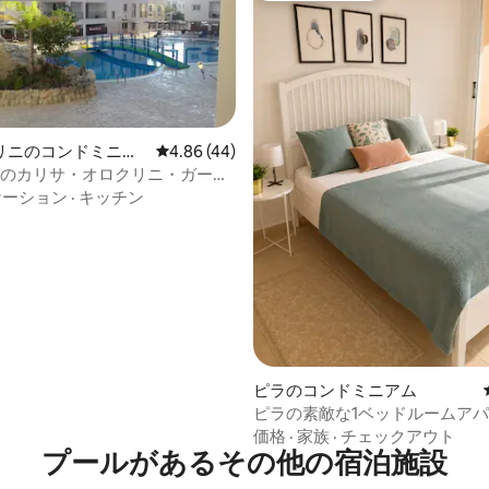
リニのコンドミニア
レビュー44件、5つ星中4.86つ星の平均評価
4.86 (44)
ロスのカリサ・オロクリニ・ガーデ
4.75つ星の平均評価
のお得情報!!
ケーション
·
キッチン
ピラのコンドミニアム
ピラの素敵な1ベッドルームア
価格
·
家族
·
チェックアウト
プールがあるその他の宿泊施設