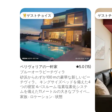
ゲストチョイス
ゲストチ
大好評のゲストチョイスです。
ゲストチ
ペリヴォリアの一軒家
レビュー15件、5つ星
5.0 (15)
ブルーオーラビーチヴィラ
砂浜からわずか100 mの豪華な新しいビー
チヴィラ。 キングサイズベッドを備えた4
つの寝室 4バスルーム 塩素塩素化システ
ムを備えた11メートルの大きなプライベー
トプール。 ビーチに面したギリシャの島
家族
·
ロケーション
·
状態
スタイルのソリッドジュクシー。 レッド
シーダーウッドのバレルサウナ。 チーク
材の高級家具とブランド家電。 インバー