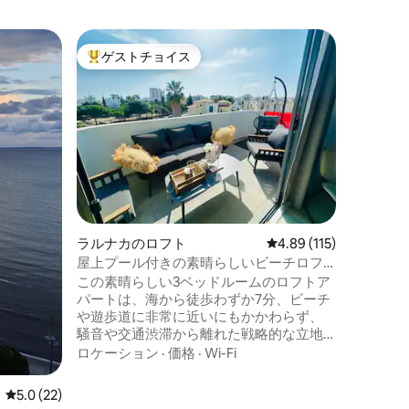
ラルナカ
ゲストチョイス
ゲス
大好評のゲストチョイスです。
大好評
ート
シーゲイ
海辺の文
る海の眺
ンで、車
最も人気
ています
ロケーシ
海の景色
しい景色
ートルの
がらリラ
ラルナカのロフト
レビュー115件、5つ星
4.89 (115)
できます
ップとマ
屋上プール付きの素晴らしいビーチロフ
ぐそばに
ト
この素晴らしい3ベッドルームのロフトア
にかく美
パートは、海から徒歩わずか7分、ビーチ
や遊歩道に非常に近いにもかかわらず、
騒音や交通渋滞から離れた戦略的な立地
にあり、他に勝るものはありません。驚
ロケーション
·
価格
·
Wi-Fi
きが次々と起こります。ロフトは広く、
印象的な高い天井、デザインキッチン、3
レビュー22件、5つ星中5.0つ星の平均評価
5.0 (22)
つの大きくて快適な寝室、2つのフルバス