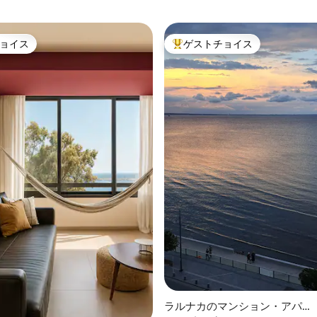
ョイス
ゲストチョイス
ョイス
大好評のゲストチョイスです。
中5.0つ星の平均評価
ラルナカのマンション・アパー