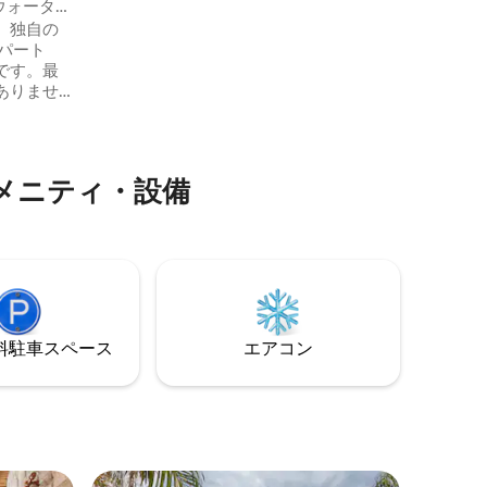
ウォーター
ルーム、海とヤシの木が見える日当たり
、独自の
の良いテラス、素晴らしい屋上共用プー
ル、高速Wi-Fiが備わっています。完璧な
です。最
休暇に理想的な場所で、長期滞在にも対
ありませ
応できる設備が整っています。
る観光地の
海辺のア
トルのと
色を楽し
メニティ・設備
きながら
くださ
トリップと
すぐ隣で
く美しいア
⁠車ス⁠ペ⁠ー⁠ス
エアコン