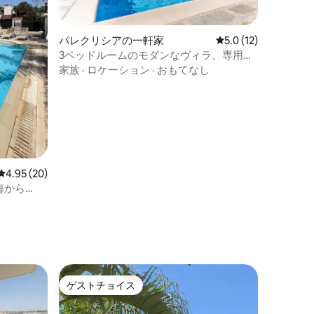
パレクリシアの一軒家
レビュー12件、5つ
5.0 (12)
3ベッドルームのモダンなヴィラ、専用プ
ール、パレクリシア
家族
·
ロケーション
·
おもてなし
レビュー20件、5つ星中4.95つ星の平均評価
4.95 (20)
海から
ゲストチョイス
ゲストチョイス