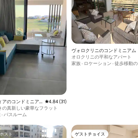
4.74つ星の平均評価
ヴォロクリニのコンドミニアム
オロクリニの平和なアパート
家族
·
ロケーション
·
徒歩移動の
ィアのコンドミニア
レビュー31件、5つ星中4.84つ星の平均評価
4.84 (31)
きの真新しい豪華なフラット
族
·
バスルーム
ホスト
ゲストチョイス
ホスト
ゲストチョイス