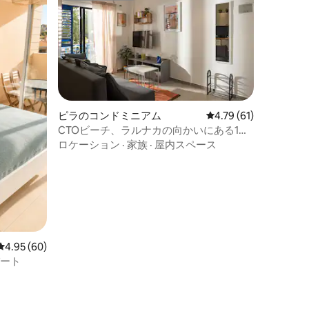
ピラのコンドミニアム
レビュー61件、5つ星
4.79 (61)
CTOビーチ、ラルナカの向かいにある1ベ
ッドルームアパート
ロケーション
·
家族
·
屋内スペース
レビュー60件、5つ星中4.95つ星の平均評価
4.95 (60)
パート