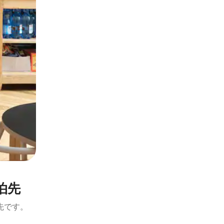
泊先
先です。