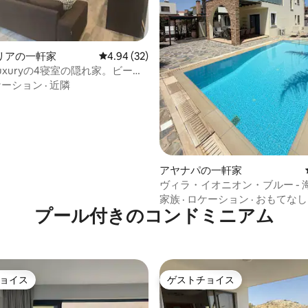
中5.0つ星の平均評価
リアの一軒家
レビュー32件、5つ星中4.94つ星の平均評価
4.94 (32)
e Luxuryの4寝室の隠れ家。ビーチ
の近く。
ケーション
·
近隣
アヤナパの一軒家
ヴィラ・イオニオン・ブルー - 
100m
家族
·
ロケーション
·
おもてなし
プール付きのコンドミニアム
ョイス
ゲストチョイス
ョイス
ゲストチョイス