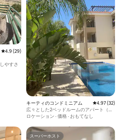
レビュー29件、5つ星中4.9つ星の平均評価
4.9 (29)
しやすさ
キーティのコンドミニアム
レビュー32件、5つ星
4.97 (32)
広々とした2ベッドルームのアパート（プ
ール付き）
ロケーション
·
価格
·
おもてなし
スーパーホスト
スーパーホスト