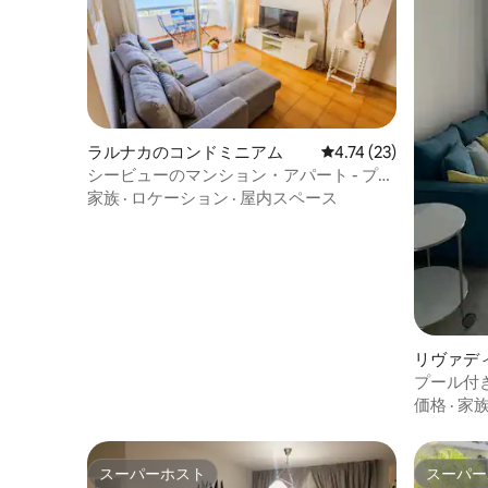
ラルナカのコンドミニアム
レビュー23件、5つ星中
4.74 (23)
シービューのマンション・アパート - プー
ル付き
家族
·
ロケーション
·
屋内スペース
リヴァデ
ム
プール付
価格
·
家
スーパーホスト
スーパー
スーパーホスト
スーパー