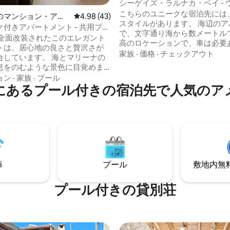
ト
シーゲイズ・ラルナカ・ベイ - 
フロント
こちらのユニークな宿泊先には
のマンション・アパ
レビュー43件、5つ星中4.98つ星の平均評価
4.98 (43)
スタイルがあります。 海辺のアパート
付きアパートメント - 共用プー
で、文字通り海から数メートル
場、景色
年に全面改装されたこのエレガント
高のロケーションで、車は必要
トは、居心地の良さと贅沢さが
ん。 ラルナカで最も人気のあ
家族
·
価格
·
チェックアウト
います。 海とマリーナの
中心部に位置しています。この
息をのむような景色に目覚めま
パートは、海からわずか数メー
ョン
·
家族
·
プール
ころにあり、素晴らしい海の景
にあるプール付きの宿泊先で人気のア
のビーチまで徒歩で行けるの
むことができます。波の音を聞
です。聖ラザロス教会、町の中
リラックスして景色をお楽しみ
レイクも近いです。 高速Wi-
い。 有名なフィニクデス・ス
用スペース、プール（5月～10
マケンジーを結ぶ海辺の歩道の
7時30分まで）、専用駐車場、エ
す。 全面改装された、とにか
ーをご利用いただけます。近く
パートです。
ェ、レストラン、空港がありま
i
プール
敷地内無料駐
す。
プール付きの貸別荘