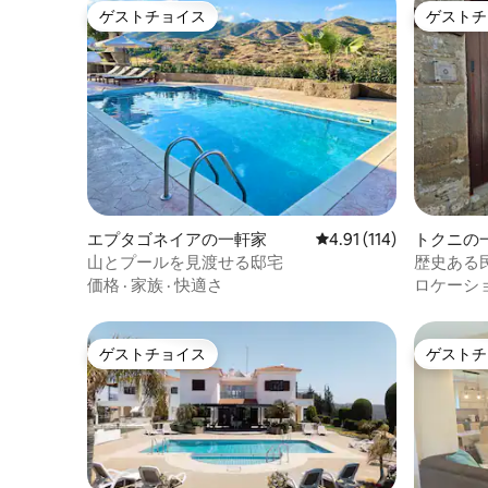
ゲストチョイス
ゲストチ
ゲストチョイス
ゲストチ
エプタゴネイアの一軒家
レビュー114件、5つ星
4.91 (114)
トクニの
山とプールを見渡せる邸宅
歴史ある
価格
·
家族
·
快適さ
ロケーシ
ゲストチョイス
ゲストチ
ゲストチョイス
ゲストチ