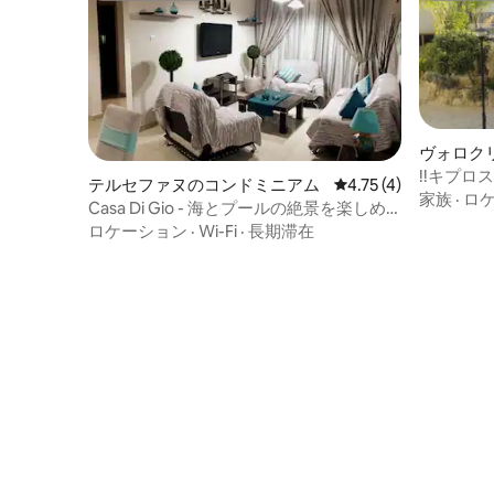
ヴォロク
ム
!!キプ
テルセファヌのコンドミニアム
レビュー4件、5つ星中
4.75 (4)
ンズで最高
家族
·
ロ
Casa Di Gio - 海とプールの絶景を楽しめ
るコンドミニアム
ロケーション
·
Wi-Fi
·
長期滞在