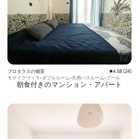
プロタラスの個室
レビュー24件
4.58 (24)
モザイクヴィラ•ダブルルーム•共用バスルーム•プール
朝食付きのマンション・アパート