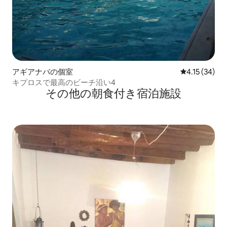
アギアナパの個室
レビュー34件
4.15 (34)
キプロスで最高のビーチ沿い4
その他の朝食付き宿泊施設