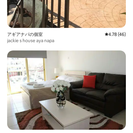
アギアナパの個室
レビュー46件
4.78 (46)
jackie s house aya napa