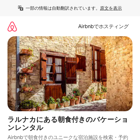
コ
一部の情報は自動翻訳されています。
原文を表示
ン
テ
ン
Airbnbでホスティング
ツ
に
ス
キ
ッ
プ
ラルナカにある朝食付きのバケーショ
ンレンタル
Airbnbで朝食付きのユニークな宿泊施設を検索・予約