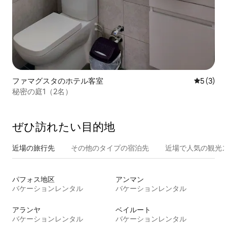
ファマグスタのホテル客室
レビュー
5 (3)
秘密の庭1（2名）
ぜひ訪⁠れ⁠た⁠い目⁠的⁠地
近場の旅行先
その他のタ⁠イ⁠プ⁠の宿⁠泊⁠先
近場で人気の観光
パフォス地区
アンマン
バケーションレンタル
バケーションレンタル
アランヤ
ベイルート
バケーションレンタル
バケーションレンタル