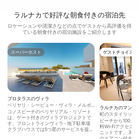
ラルナカで好評な朝食付きの宿泊先
ロケーションや清潔さなどの点でゲストから高評価を得
ている朝食付きの宿泊施設をご紹介します
スーパーホスト
ゲストチョイス
スーパーホスト
ゲストチョイス
プロタラスのヴィラ
ペリヤリ・シービュー・ヴィラ・メルポ
ラルナカのマンシ
メネ
コノスビーチのペリヤリアル・リゾート
ート
町のスタイリッシ
は、ゲート付きのヴィラプロジェクトで
のアパート
ビーチから100メ
す。フロントラインヴィラ - 地下駐車場
料Wi-Fiアクセ
クラブハウスでは5つ星のサービスを提供
ニットです。 3つ
しています。 レセプション／スパ／カフ
のエアコン付きの