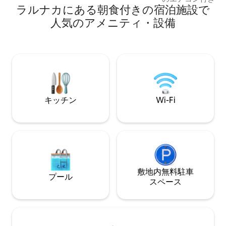
ェ／サウナ／ジム／レストラン／バー／
ラルナカにある朝食付きの宿泊施設で
立したベッドルー
会議室／コンシェルジュ／ラウンジ／ル
あります。 ソフ
人気のアメニティ・設備
ームサービス 出発／ランドリーサービス
クリーンテレビを
- ドライクリーニング／クリーニング／セ
ム、ダイニングテ
キュリティ／リゾート内のタクシー輸送
ーブンを備えたオ
（ヨットのレンタル） リゾートのルー
ンで構成されてい
ル：ヴィラでのバーベキュー（BBQ）は
ター、ヘアドライ
厳禁です。 サービスを即座に予約するた
す。 有料の朝食
めのモバイルアプリケーション！
されています。 ア
所にあるジムが無
キッチン
Wi-Fi
敷地内無料駐⁠車
プール
ス⁠ペ⁠ー⁠ス