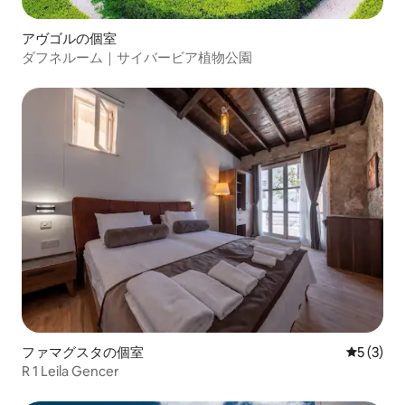
アヴゴルの個室
ダフネルーム｜サイバービア植物公園
ファマグスタの個室
レビュー
5 (3)
R 1 Leila Gencer