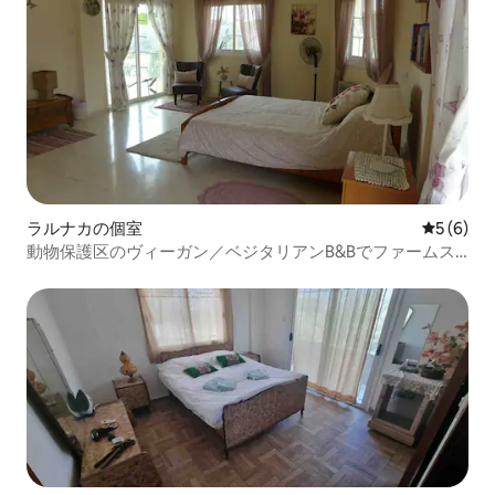
ラルナカの個室
レビュー
5 (6)
動物保護区のヴィーガン／ベジタリアンB&Bでファームス
テイ