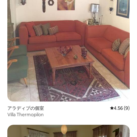
アラディプの個室
レビュー9件
4.56 (9)
Villa Thermopilon