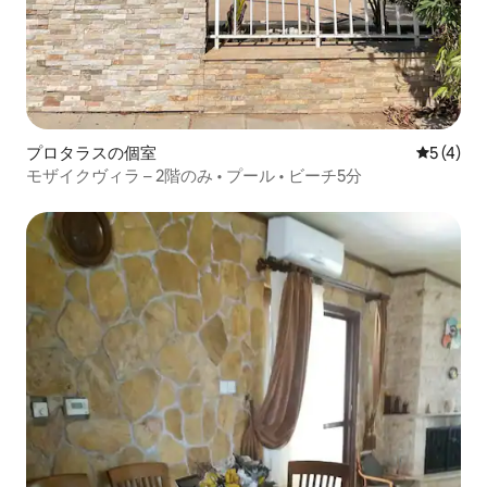
プロタラスの個室
レビュー
5 (4)
モザイクヴィラ – 2階のみ • プール • ビーチ5分