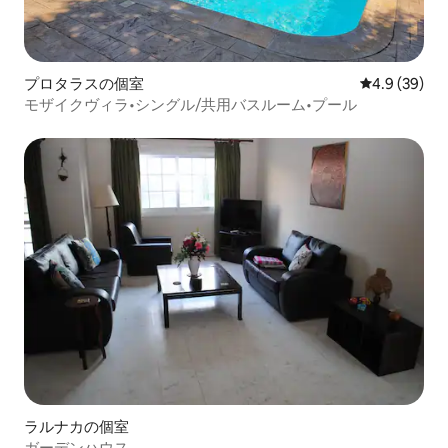
プロタラスの個室
レビュー39
4.9 (39)
モザイクヴィラ•シングル/共用バスルーム•プール
ラルナカの個室
ガーデンハウス