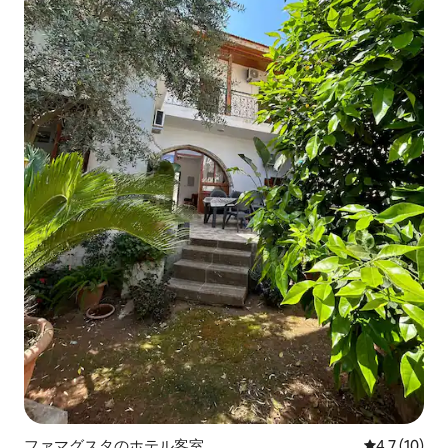
ファマグスタのホテル客室
レビュー10
4.7 (10)