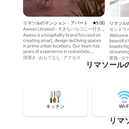
リマソルのマンション・アパート
レビュー8件、5つ
5 (8)
リマソル
Aweso Limassol - 大きなバルコニー付き
セントラ
ダブルルーム
にくつろ
Aweso is a hospitality brand focused on
Welcome to
creating smart, design-led living spaces
beautifu
in prime urban locations. Our team has
boasts hig
years of experience in real estate,
streaming
hospitality, and guest experience,
and a war
清潔さ
·
おもてなし
·
アクセス
家族
·
ロ
ensuring every detail is carefully
リマソール
instantly
considered, from cleanliness and
Located i
comfort to seamless check-in and
you'll hav
support. We manage a growing portfolio
experience
of properties with the same philosophy:
the utmost comfort
high standards, excellent locations, and a
location, 
smooth, professional guest experience.
base for e
offer.
キッチン
Wi-F
リマ