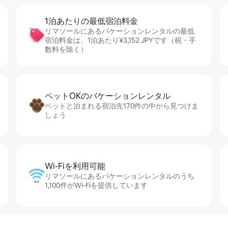
1泊あたりの最⁠低⁠宿⁠泊⁠料⁠金
リマソールにあるバケーションレンタルの最低
宿泊料金は、1泊あたり¥3,152 JPYです（税・手
数料を除く）
ペットOKのバ⁠ケ⁠ー⁠シ⁠ョ⁠ンレ⁠ン⁠タ⁠ル
ペットと泊まれる宿泊先170件の中から見つけま
しょう
Wi-Fiを利⁠用⁠可⁠能
リマソールにあるバケーションレンタルのうち
1,100件がWi-Fiを提供しています