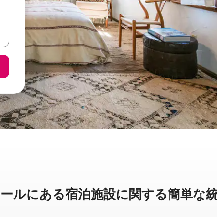
ルに⁠あ⁠る宿⁠泊⁠施⁠設⁠に関⁠す⁠る簡⁠単⁠な統⁠