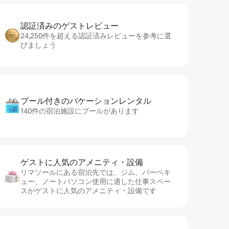
認証済みのゲ⁠ス⁠ト⁠レ⁠ビ⁠ュ⁠ー
24,250件を超える認証済みレビューを参考に選
びましょう
プール付きのバ⁠ケ⁠ー⁠シ⁠ョ⁠ンレ⁠ン⁠タ⁠ル
140件の宿泊施設にプールがあります
ゲストに人⁠気⁠のア⁠メ⁠ニ⁠テ⁠ィ・設⁠備
リマソールにある宿泊先では、ジム、バーベキ
ュー、ノートパソコン使用に適した仕事スペー
スがゲストに人気のアメニティ・設備です