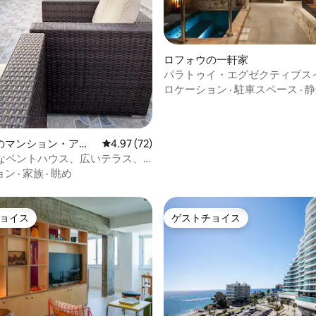
ロフォウの一軒家
4.65つ星の平均評価
パラトゥイ・エグゼクティブス
ロケーション
·
駐車スペース
·
静
のマンション・アパ
レビュー72件、5つ星中4.97つ星の平均評価
4.97 (72)
なペントハウス、広いテラス、

ョン
·
家族
·
眺め
ョイス
ゲストチョイス
ョイス
ゲストチョイス