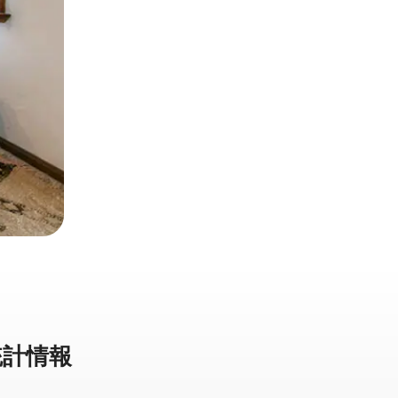
計⁠情⁠報