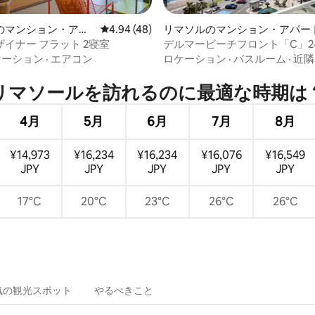
つ星中5つ星の平均評価
のマンション・アパ
レビュー48件、5つ星中4.94つ星の平均評価
4.94 (48)
リマソルのマンション・アパー
イナー フラット 2寝室
デルマービーチフロント「C」
ームレジデンス
ケーション
·
エアコン
ロケーション
·
バスルーム
·
近隣
リマソールを訪⁠れ⁠るの⁠に最⁠適⁠な時⁠期⁠は⁠
4月
5月
6月
7月
8月
¥14,973
¥16,234
¥16,234
¥16,076
¥16,549
JPY
JPY
JPY
JPY
JPY
17°C
20°C
23°C
26°C
26°C
気の観光スポット
やるべきこと