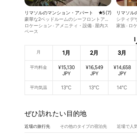
リマソルのマンション・アパート
レビュー7件、5
5 (7)
リマソル
ート
豪華な2ベッドルームのシーフロントアパ
シティデザ
ートメント、Trilogy Limassol
ロケーション
·
アメニティ・設備
·
屋内ス
家族
·
ロ
ペース
月
1月
2月
3月
¥15,130
¥16,549
¥14,658
平均料金
JPY
JPY
JPY
13°C
13°C
14°C
平均気温
ぜひ訪⁠れ⁠た⁠い目⁠的⁠地
近場の旅行先
その他のタ⁠イ⁠プ⁠の宿⁠泊⁠先
近場で人