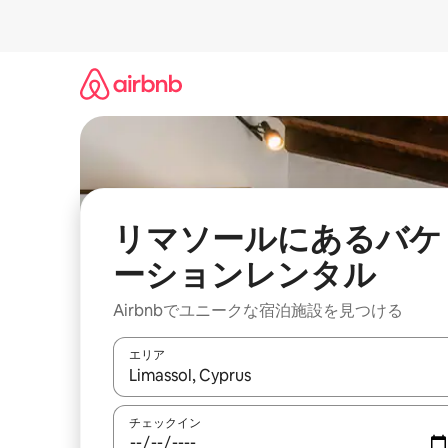
コ
ン
テ
ン
ツ
に
ス
キ
ッ
プ
リマソールにあるバケ
ーションレンタル
Airbnbでユニークな宿泊施設を見つける
エリア
検索結果が表示されたら、上下の矢印キーを使っ
チェックイン