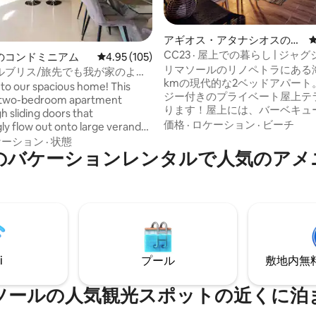
アギオス・アタナシオスのマ
ンション・アパート
CC23 · 屋上での暮らし | ジャグ
星中5つ星の平均評価
のコンドミニアム
レビュー105件、5つ星中4.95つ星の平均評価
4.95 (105)
ベキュー • 高速Wi-Fi
リマソールのリノペトラにある海
ルブリス/旅先でも我が家のよう
kmの現代的な2ベッドアパート
げる豪華な宿泊施設
 our spacious home! This
ジー付きのプライベート屋上テ
l two-bedroom apartment
ります！屋上には、バーベキュ
h sliding doors that
ル、ファイヤーピット、洗面台
価格
·
ロケーション
·
ビーチ
ly flow out onto large veranda
ジ、街の景色を眺めることがで
m, cozy atmosphere that
ケーション
·
状態
ニングエリアがあります。 ダブ
のバケーションレンタルで人気のアメ
 makes you feel at home.
ルーム2部屋、バスルーム2部屋
n a charming neighborhood,
ング付きのモダンで設備の整っ
e the opportunity to
ン、カバー付きバルコニー、拡
 the local life while enjoying
ズム付きの素晴らしいソファが
. With its convenient
す。ネスプレッソ、スマートテ
this apartment is the perfect
楽しみください。 道路を渡って
xploring all that Limassol has to
行中で、暑さのために早朝から
とがありますのでご注意くださ
i
プール
敷地内無料駐
ソールの人気観光スポットの近くに泊