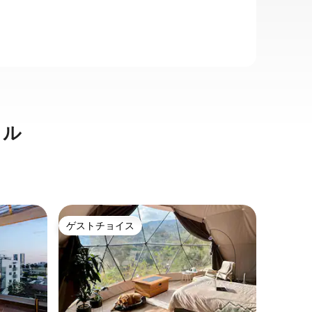
タル
リマソル
ゲストチョイス
ゲスト
ゲストチョイス
ゲスト
ート
アンバービ
ウンタウ
アンバー
ールの中
トルのデ
す。 パノラマビュー、スタイリッシュな
インテリ
ロケーシ