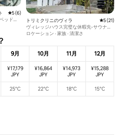
ト
レビュー6件、5つ星中5つ星の平均評価
5 (6)
2ベッドル
トリミクリニのヴィラ
レビュー21件、5
5 (21)
ヴィレッジハウス完璧な休暇先-サウナと
冷たいジャグジー
ロケーション
·
家族
·
清潔さ
？
9月
10月
11月
12月
¥17,179
¥16,864
¥14,973
¥15,288
JPY
JPY
JPY
JPY
25°C
22°C
18°C
15°C