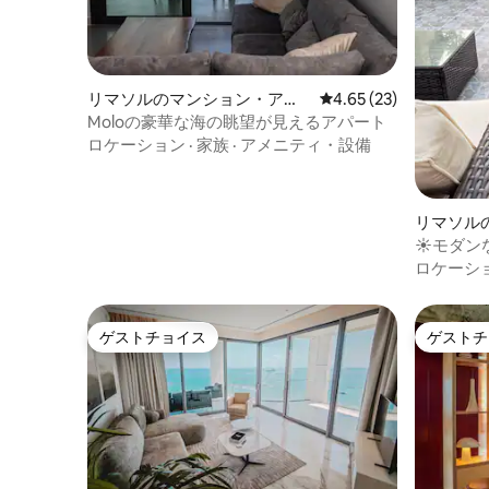
リマソルのマンション・アパ
レビュー23件、5つ星中
4.65 (23)
ート
Moloの豪華な海の眺望が見えるアパート
ロケーション
·
家族
·
アメニティ・設備
リマソル
ート
☀モダン
徒歩7分 
ロケーシ
ゲストチョイス
ゲストチ
ゲストチョイス
ゲストチ