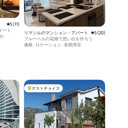
レビュー11件、5つ星中5つ星の平均評価
5 (11)
イート
リマソルのマンション・アパート
レビュー20件、5
5 (20)
か
ブルーベルの花畑で思い出を作ろう
価格
·
ロケーション
·
長期滞在
ゲストチョイス
大好評のゲストチョイスです。