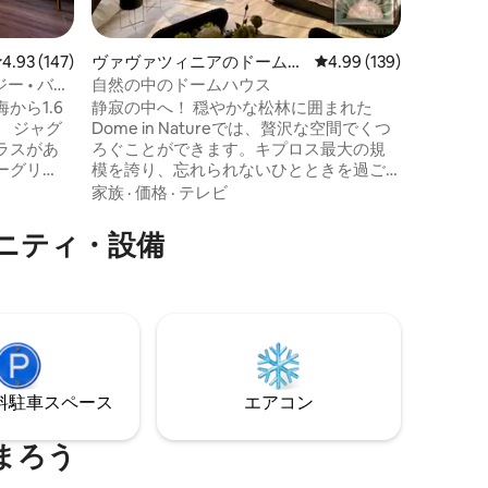
ったキッチ
寝室、柔
ある気配
レビュー147件、5つ星中4.93つ星の平均評価
4.93 (147)
ヴァヴァツィニアのドームハ
レビュー139件、5つ星
4.99 (139)
予約のサ
ウス
ジー • バー
自然の中のドームハウス
れたコン
から1.6
静寂の中へ！ 穏やかな松林に囲まれた
ただけま
。 ジャグ
Dome in Natureでは、贅沢な空間でくつ
ください
ラスがあ
ろぐことができます。キプロス最大の規
ェ、レス
ーグリ
模を誇り、忘れられないひとときを過ご
られない
、ラウン
せるよう細心の注意を払って設備が整っ
家族
·
価格
·
テレビ
きるダイ
ています。 静けさと冒険を求めるカップ
ルベッド
ルに最適です。 今すぐロマンチックな旅
ニティ・設備
、ダイニ
行をご予約ください！️ 以下の有料オプシ
たキッチ
ョンで、ご滞在をさらに充実させましょ
張メカニ
う。 - 木材（1日10ユーロ） - 追加の清掃
ありま
（30ユーロ） - マッサージセラピー（1時
レビをお
間あたり1名様200ユーロ/カップル260ユ
工事が進
ーロ） - バーベキューの使用（20ユーロ）
始まるこ
い。
⁠車ス⁠ペ⁠ー⁠ス
エアコン
まろう