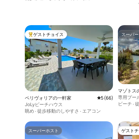
ゲストチョイス
スーパー
大好評のゲストチョイスです。
スーパー
マゾトス
専用プー
ペリヴォリアの一軒家
レビュー66件、5
5 (66)
ビーチ
·
JoLyビーチハウス
眺め
·
徒歩移動のしやすさ
·
エアコン
スーパーホスト
ゲストチ
スーパーホスト
ゲストチ