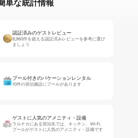
⁠単⁠な統⁠計⁠情⁠報
認証済みのゲ⁠ス⁠ト⁠レ⁠ビ⁠ュ⁠ー
8,960件を超える認証済みレビューを参考に選び
ましょう
プール付きのバ⁠ケ⁠ー⁠シ⁠ョ⁠ンレ⁠ン⁠タ⁠ル
10件の宿泊施設にプールがあります
ゲストに人⁠気⁠のア⁠メ⁠ニ⁠テ⁠ィ・設⁠備
ラルナカにある宿泊先では、キッチン、Wi-Fi、
プールがゲストに人気のアメニティ・設備です