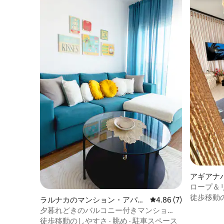
アギアナ
パート
ロープ＆リ
ーチまで
徒歩移動
ラルナカのマンション・アパー
レビュー7件、5つ星中
4.86 (7)
ト
夕暮れどきのバルコニー付きマンショ
ン・アパート
徒歩移動のしやすさ
·
眺め
·
駐車スペース