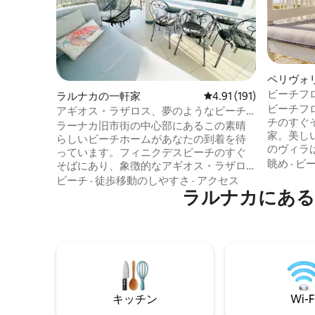
ペリヴォ
ビーチフロント
ラルナカの一軒家
レビュー191件、5つ星
4.91 (191)
人宿泊可
ビーチフロン
アギオス・ラザロス、夢のようなビーチ
チのすぐ
の宿泊先
ラーナカ旧市街の中心部にあるこの素晴
家。美し
らしいビーチホームがあなたの到着を待
のヴィラ
っています。フィニクデスビーチのすぐ
りいただ
眺め
·
ビ
そばにあり、象徴的なアギオス・ラザロ
に必要な
ス教会を見下ろせる絶好のロケーション
ビーチ
·
徒歩移動のしやすさ
·
アクセス
晴らしい
です。広々とした日当たりの良いテラ
ラルナカにある
して家族
ス、プレミアムベッドを備えた美しく整
な環境を
えられた3つの寝室、設備の整ったキッチ
い思い出を作
ンがあります。屋内外のリビング、高級
「ゲスト
家具、一流の家電製品、高速Wi-Fi、スマ
情報をお読みく
ートテレビ、エアコンが完備されてお
お願いい
り、美しいラルナカと太陽の光が降り注
ぐキプロスで洗練された思い出に残る滞
キッチン
Wi-F
在を楽しむのに理想的な環境です。