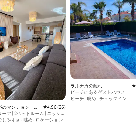
ラルナカの離れ
レ
ビーチにあるゲストハウス
ビーチ
·
眺め
·
チェックイン
パのマンション・ア
レビュー26件、5つ星中4.96つ星の平均評価
4.96 (26)
ーフ | 2ベッドルーム | ニッシビ
数歩、プール付き
のしやすさ
·
眺め
·
ロケーション
4.86つ星の平均評価