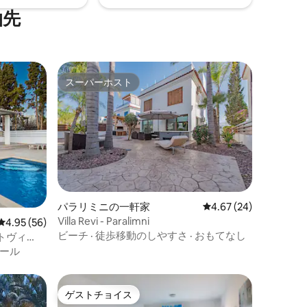
泊先
スーパーホスト
スーパーホスト
パラリミニの一軒家
レビュー24件、5つ星
4.67 (24)
Villa Revi - Paralimni
レビュー56件、5つ星中4.95つ星の平均評価
4.95 (56)
ビーチ
·
徒歩移動のしやすさ
·
おもてなし
トヴィ
ール
ゲストチョイス
ゲストチョイス