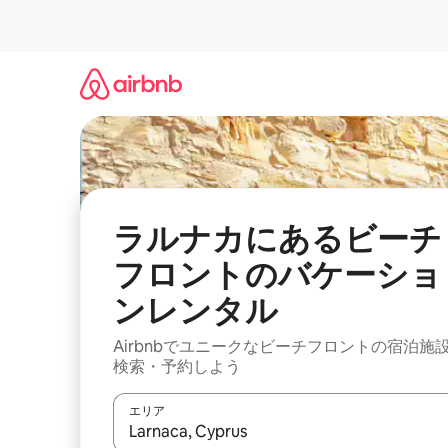
コ
ン
テ
ン
ツ
に
ス
キ
ッ
プ
ラルナカにあるビーチ
フロントのバケーショ
ンレンタル
Airbnbでユニークなビーチフロントの宿泊施
検索・予約しよう
エリア
検索結果が表示されたら、上下の矢印キーを使っ