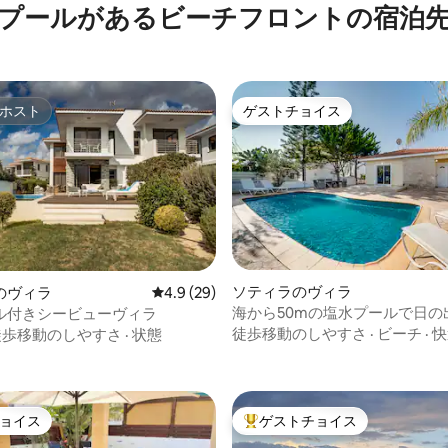
プールがあるビーチフロントの宿泊
ホスト
ゲストチョイス
ホスト
ゲストチョイス
ソティラのヴィラ
のヴィラ
レビュー29件、5つ星中4.9つ星の平均評価
4.9 (29)
海から50mの塩水プールで日の
ル付きシービューヴィラ
つ星中5つ星の平均評価
徒歩移動のしやすさ
·
ビーチ
·
快
徒歩移動のしやすさ
·
状態
ョイス
ゲストチョイス
ョイス
大好評のゲストチョイスです。