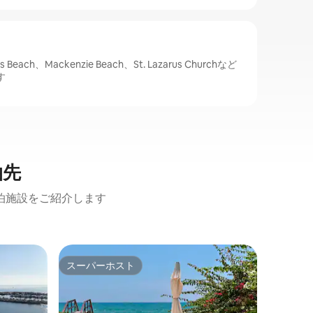
each、Mackenzie Beach、St. Lazarus Churchなど
す
泊先
泊施設をご紹介します
ラルナカ
スーパーホスト
ゲス
スーパーホスト
大好評
ート
最前列 |
アクセス
これ以上
楽園は存