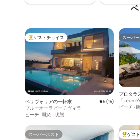
ペ
ゲストチョイス
スーパー
大好評のゲストチョイスです。
スーパー
プロタラ
「Leonie'
ペリヴォリアの一軒家
レビュー15件、5
5 (15)
ビーチ
·
ブルーオーラビーチヴィラ
ビーチ
·
眺め
·
状態
スーパーホスト
ゲス
スーパーホスト
大好評の