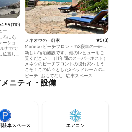
ができます！ 私たちの使命
す。それ
いものに
眺め
·
徒
ジャーで
満喫いた
レビュー110件、5つ星中4.95つ星の平均評価
4.95 (110)
ラックス
ュー
タイルを提供
ころにあ
メネオウの一軒家
レビュー3件、5
5 (3)
トが、休暇や
ケーショ
Colle
Meneou ビーチフロントの3寝室の一軒
ラルナカで
番ですか
家、ゲート付き敷地
新しい宿泊施設です。他のレビューをご
に位置し
覧ください！（11年間のスーパーホスト）
からは、
メネウのビーチフロントの隠れ家へよう
の素晴ら
こそ！この広々とした3ベッドルームのお
ずか数メ
家は、ご家族や最大8名様のグループに最
ビーチ
·
おもてなし
·
駐車スペース
を聞きな
アメニティ・設備
適な環境です。警備のある門のある敷地
むことが
内にあり、広々としたプライベートパテ
ス・ストリ
ィオでリラックスしたり、食事をした
歩道のす
り、海風を楽しんだりすることができま
された、と
す。ビーチに直接足を踏み入れ、忘れら
れない日の出、海辺での穏やかなひと
時、そして真の海辺生活のための快適な
家を体験してください。
⁠車ス⁠ペ⁠ー⁠ス
エアコン