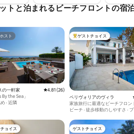
ットと泊まれるビーチフロントの宿
ホスト
ゲストチョイス
ホスト
大好評のゲストチョイスです。
スの一軒家
レビュー26件、5つ星中4.81つ星の平均評価
4.81 (26)
s By the Sea」
つ星中5つ星の平均評価
ペリヴォリアのヴィラ
眺め
·
近隣
家族旅行に最適なビーチフロン
ラ、ペリヴォリア
ビーチ
·
徒歩移動のしやすさ
·
プ
トチョイス
ゲストチョイス
ゲストチョイスです。
ゲストチョイス