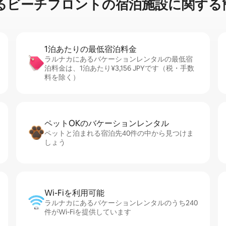
⁠ー⁠チ⁠フ⁠ロ⁠ン⁠ト⁠の宿⁠泊⁠施⁠設⁠に関⁠す⁠る簡
1泊あたりの最⁠低⁠宿⁠泊⁠料⁠金
ラルナカにあるバケーションレンタルの最低宿
泊料金は、1泊あたり¥3,156 JPYです（税・手数
料を除く）
ペットOKのバ⁠ケ⁠ー⁠シ⁠ョ⁠ンレ⁠ン⁠タ⁠ル
ペットと泊まれる宿泊先40件の中から見つけま
しょう
Wi-Fiを利⁠用⁠可⁠能
ラルナカにあるバケーションレンタルのうち240
件がWi-Fiを提供しています