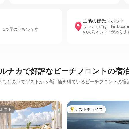
近隣の観光ス⁠ポ⁠ッ⁠ト
ラルナカには、Finikoudes B
5つ星のうち4.7です
の人気スポットがありま
ルナカで好評なビーチフロントの宿
さなどの点でゲストから高評価を得ているビーチフロントの宿
ホスト
ゲストチョイス
ホスト
大好評のゲストチョイスです。