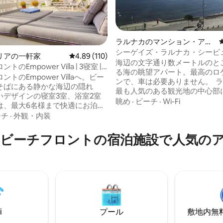
ラルナカのマンション・アパ
ート
シーゲイズ・ラルナカ・シービ
リアの一軒家
レビュー110件、5つ星中4.89つ星の平均評価
4.89 (110)
海辺の文字通り数メートルのと
のEmpower Villa | 3寝室 | 6
中4.91つ星の平均評価
る海の眺望アパート。最高のロ
能
トのEmpower Villaへ。ビー
ンで、車は必要ありません。 
そばにある静かな海辺の隠れ
最も人気のある観光地の中心部
いデザインの寝室3室、浴室2室
ています。この海辺のアパート
眺め
·
ビーチ
·
Wi-Fi
は、最大6名様まで快適にお泊ま
海の景色が一望でき、マリーナ
け、海辺でのんびり過ごすため
ーチ
·
外観・内装
しい景色が見えます。海からわ
ものがすべて揃っています。素
ートルのところにあり、波の音
海の景色、新鮮な海の空気、そ
ビーチフロントの宿泊施設で人気の
がらリラックスして景色を楽し
連れやカップル、お友達に最適
できます。 有名なフィニクデ
お楽しみください。忘れられな
ップとマケンジーを結ぶ海辺の
りましょう。 ご予約前に
ぐそばにあります。 全面改装
の立入り範囲」のセクションの
にかく美しいアパートです。
ださい。 どうぞよろしく
たします。
i
プール
敷地内無料駐