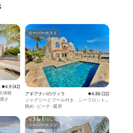
先
スーパーホスト
スーパーホスト
レビュー42件、5つ星中4.9つ星の平均評価
4.9 (42)
出体験
アギアナパのヴィラ
レビュー22件、5つ星
4.86 (22)
適さ
ジャグジーとプール付き、シーフロント
の寝室6室ヴィラ
眺め
·
ビーチ
·
暖房
スーパーホスト
スーパーホスト