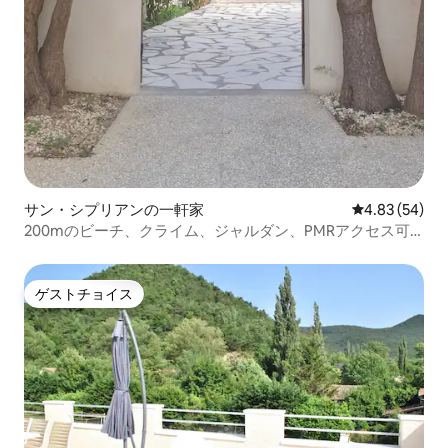
ーレス湖のような環境でのボートは、楽
しみです。 Naviliera les Goges社は、レ
ジャー用ボートをレンタルすることで、
自然とスポーツを直接楽しむことができ
ます。 （英語）バニョーレス湖のような
環境でのローイングは楽しみです。
Naviliera les Goges社は、レジャー用ボー
トをレンタルし、自然とスポーツを直接
楽しむ機会を提供しています。 （FR）
Ramer dans un cadre tel que celui du lac
de Banyoles est un vrai plaisir。
サン・シプリアンの一軒家
レビュー54件
4.83 (54)
L'entreprise Naviliera les Goges offre la
200mのビーチ、クライム、ジャルダン、PMRアクセス可
possibilité de louer une barque et
能
profiter ainsi directement de la nature et
du sport。 Naviliera les Goges エスタニ
観光局 Passeig Darder - pesquera No. 10
ゲストチョイス
ゲストチョイス
17820バニョーレス 電話番号：972 58 34
70/626 225 200
www.navilieralesgoges.cat
_____________________________________________________
カヤック/カヤック： （ES）バニョーレス
湖には、カヤックをするのに理想的な特
徴があります。 環境が変化に非常に敏感
な生態系であるため、個人のカヤックで