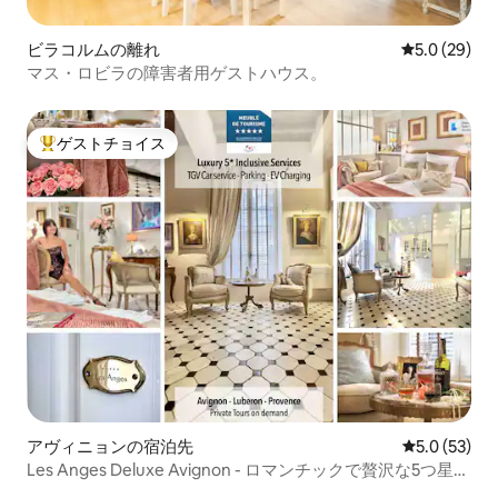
ビラコルムの離れ
レビュー29
5.0 (29)
マス・ロビラの障害者用ゲストハウス。
ゲストチョイス
大好評のゲストチョイスです。
アヴィニョンの宿泊先
レビュー53
5.0 (53)
Les Anges Deluxe Avignon - ロマンチックで贅沢な5つ星の
宿泊施設