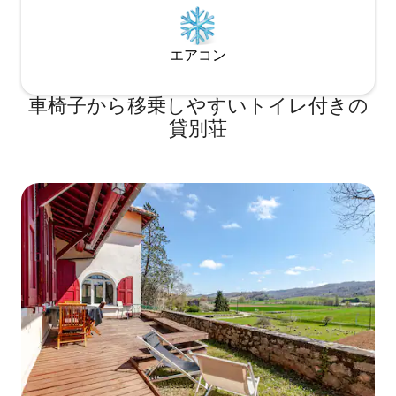
スーパーマーケットがあります。 エリア
内の駐車場/ PARKING IN THE AREA:
（ES）*家の前は青いゾーンで、この時間
帯にマシンで支払う必要があります：月
エアコン
曜日から土曜日の9:00-13:00と17:00-
20:30 *家の近くに無料駐車場がありま
車椅子から移乗しやすいトイレ付きの
す。例えば、下の通りのCarrer Torres i
Bages（すべての通りには白い線で駐車
貸別荘
場がマークされています）。 *家の近くに
閉鎖パーキングがあります。 （英語） *
家の前には青い線の駐車場（有料駐車
場）があり、歩道には機械があります。
スケジュールは、月曜日から土曜日の
09:00-13:00と17:00-20:30です。 *家の近
くには白い線（無料駐車場）もありま
す。例えば、Carrer TorresとBagesで
す。 *ご希望の場合は、弊社の専用駐車場
にお車を駐めていただくことも可能で
す。
_____________________________________________________
（ES）公共交通機関で/（ENG）公共交通
機関で/（FR）公共交通機関で： タクシ
ー： Parada / official stand located in /
station officielle située: Passeig