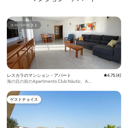
は、多くの観光情報、地域の地図、アク
ティビティ、自転車レンタルの情報、公
共交通機関の時刻表、ハウスの情報ガイ
ドが複数の言語で用意されています。
スーパーホスト
スーパーホスト
レスカラのマンション・アパート
レビュー4件
4.75 (4)
海の目の前のApartments Club Nàutic、A...
ゲストチョイス
ゲストチョイス