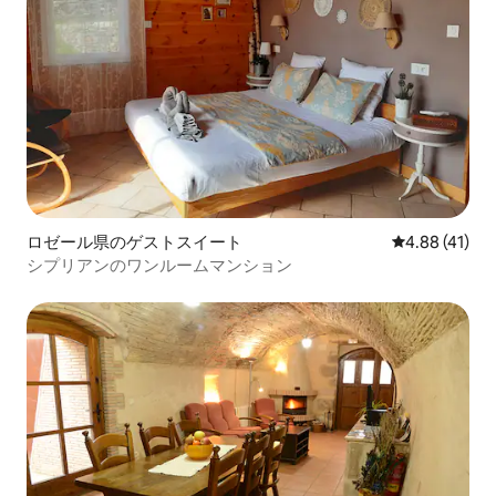
ロゼール県のゲストスイート
レビュー41件
4.88 (41)
シプリアンのワンルームマンション