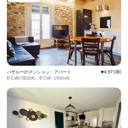
ゲストチョイス
バザルーのマンション・アパート
レビュー38件
4.97 (38)
El Callの宿泊先、El Call - L'Estudi