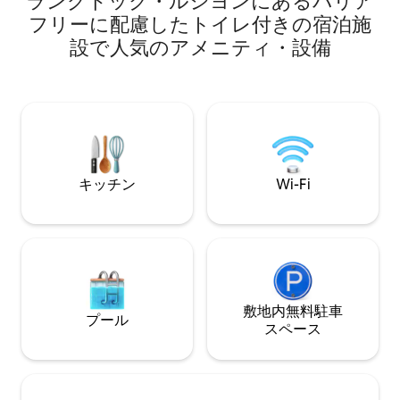
ラングドック・ルシヨンにあるバリア
います。 家の空間の詳細と特徴、および
ベロンの間のプロ
フリーに配慮したトイレ付きの宿泊施
エリアで行うことができる活動について
に位置しています。
設で人気のアメニティ・設備
は、インスタグラムでご覧ください。
室2部屋、トイレ付
@_casaalba_ ゲストは、リビング、ダイ
のトイレ、洗濯機
ニング、キッチン、バスルーム、ランド
整っています - エア
リー、書斎、中庭、バルコニー、テラス
m2のテラス、90 m2の庭園 
など、家のすべてのオープンスペースに
日から屋外プール
自由にアクセスできます。 個人的な収納
ヴァンス #マ #ク
のために閉じられた物件の2つのプライベ
ートスペースがあります。必要な寝室
は、家を借りるゲストに応じて開放さ
キッチン
Wi-Fi
れ、準備されています。 滞在中は家には
いませんが、ご質問があればご連絡くだ
さい。必要に応じてサポートいたしま
す。 家はメイン広場の隣の旧市街にあ
り、通りはとても静かで、中心部にあ
り、木々があり、湖まで徒歩10分です。
バニョレスは、文化的/歴史的興味を持つ
敷地内無料駐⁠車
レクリエーションやスポーツ活動を行う
プール
ス⁠ペ⁠ー⁠ス
ためのユニークな自然環境に囲まれた静
かな町です。ピリネー山脈とコスタブラ
バの海への道。 近隣エリアには、あらゆ
る種類のショップ、バー、レストラン、