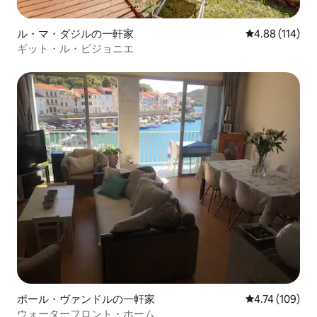
Indústria, s/n Banyoles
www.taxibanyoles.net
ル・マ・ダジルの一軒家
レビュー114件
4.88 (114)
www.taxibanyoles.com
www.taxisbanyoles.com
ギット・ル・ピジョニエ
www.martitaxibanyoles.com
_____________________________________________________
バス： （ES）TEISA社は、ジローナ、オ
ロット、フィゲレス、バルセロナとのバ
ス接続サービスを提供しています。 ま
た、バニョーレス市内の様々な地区やエ
リアを結ぶ都市交通機関や、プラ・デ・
レスタニ地域の様々な自治体を結ぶ市外
バスも運行しています。 （英語）TEISA
は、ジローナ、オロット、フィゲレス、
バルセロナとの接続バスサービスを提供
しています。 また、バニョーレス市の
様々な地区やエリアを結ぶ都市交通シス
テムや、プラ・デ・レスタニ地域の様々
な自治体を結ぶ市間バスも運行していま
す。 （FR）L'entreprise TEISA propose
un service de bus qui dessert Gérone、
Olot、Figueres et Barcelone。 Elle gère
ポール・ヴァンドルの一軒家
レビュー109件
4.74 (109)
également le transport urbain qui
ウォーターフロント・ホーム
dessert différents quartiers et espaces