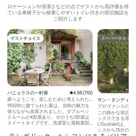
ロケーションや清潔さなどの点でゲストから高評価を得
ている車椅子から移乗しやすいトイレ付きの宿泊施設を
ご紹介します
ゲストチョイス
スーパーホスト
ゲストチョイス
スーパーホスト
バニョラスの一軒家
レビュー110件、5つ星中4.95
4.95 (110)
家へようこそ。楽しむために考えられた
サン・タンディオ
場所です
ニアム
1932年に建てられた家は、当時の魅力を
プロヴァンスの伝統
保ちながら改装されました。ダブルベッ
この静かな宿泊施
ドルームが4部屋あり、そのうち1部屋は
ックスできる滞在
スイートタイプです。洗濯室と屋根裏部
L'Oustalet
屋は書斎、図書室、ジムとして使用さ
ンスから15分の
れ、日当たりの良いテラスにつながって
る農家の一軒家で