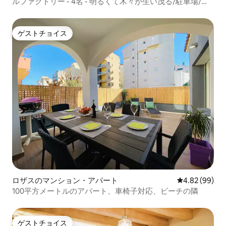
ルファクトリー - 4名 - 明るくて木々が生い茂る/駐車場/バ
ルコニー
ゲストチョイス
ゲストチョイス
ロザスのマンション・アパート
レビュー99件
4.82 (99)
100平方メートルのアパート、車椅子対応、ビーチの隣
ゲストチョイス