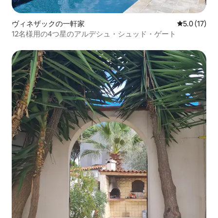
デュン・エンヴィロメント・プリヴィレ
ジェ・プーラル・デュ・サイクリズム、
ヴィネザックの一軒家
レビュー17
5.0 (17)
アウソーベル・ド・ロード・ケ・モンタ
12名様用の4つ星のアルデシュ・シュッド・ゲート
ーニュ。 自転車でこの地域を発見する機
会をすべての訪問者に提供するために、3
つのレンタルポイントがあります。
Burricleta： https://burricleta.com/es
Centre BTT Pla de l'Estany – バニョーレ
ス ウェルカムポイント・センターBTT /
FCC Pla de l'Estany - バニョーレス Ctra.
Circumval • lació a l'Estany、s / n 17834
Porqueres 電話番号：699 770 647
www.plaestany.cat/centrebtt バニョレ
ス自転車レンタル Lloguer de Bicis
Banyoles（バニョレス自転車レンタル）–
Naviliera les Goges ツーリスム・オフィ
ス・デ・レスタニ Passeig Darder –
pesquera No. 10 17820バニョーレス 電話
番号：972 58 34 70/626 225 200
www.lloguerbicisbanyoles.cat
_____________________________________________________
ボートのレンタル/ROWING-ボートのレ
ンタル/ボートのレンタル： （ES）バニョ