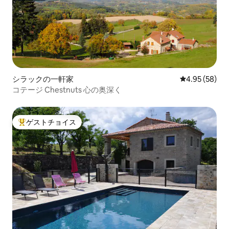
prices/horaires et tarifs: RENFE（レンフ
ェ） Plaça Espanya, s/n 17007 Girona 電
話：972 20 27 83 www.renfe.com
_____________________________________________________
レンタカー： Reparauto Quintanas, SL C
/ Camí Can Trull Vell, 98 17820 Banyoles
電話番号：972 57 27 77 Marius Rent-a-
car Gironaの従業員： 電話：ジローナ
シラックの一軒家
レビュー58件
4.95 (58)
972 22 09 06 SIXT（ジローナ空港または
コテージ Chestnuts 心の奥深く
ジローナ駅） https://www.sixt.es/
_____________________________________________________
自転車のレンタル： （ES）プラ・デ・レ
スタニ地域は、自転車競技、道路や山岳
ゲストチョイス
大好評のゲストチョイスです。
の環境に恵まれています。 すべての訪問
者が自転車でこの地域を発見する機会を
提供するために、3つのレンタルポイント
があります。 （英語）エル・プラ・デ・
エスタニ地域は、自転車道やマウンテン
バイク道の両方でサイクリングを楽しむ
ことができる特権的な環境を享受してい
ます。 すべての訪問者が自転車でエリア
を発見できるように、3つのレンタルポイ
ントがあります。 （FR）ラ・コマルカ・
デュ・プラ・デ・レスタニージョウイ・