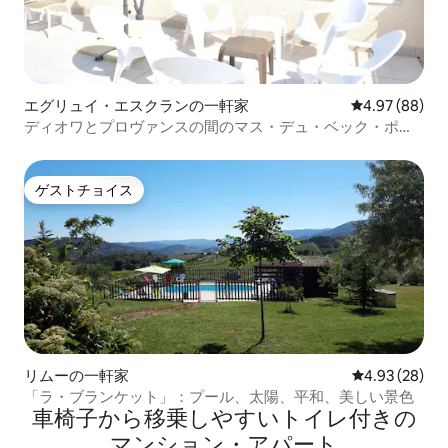
のアクセスは禁止されています。 このた
め、カヤックのレンタルサービスをCaiac
i Natura社を通じて訪問者に提供していま
す。 （ENG）バニョーレス湖は、カヤッ
クに理想的な条件を持っています。 環境
エグリュイ・エスクランの一軒家
レビュー88件
4.97 (88)
の中で、変化に非常に敏感な生態系であ
ディオワとプロヴァンスの間のマス・デュ・ベック・ポワ
るため、個人的なカヤックは禁止されて
ンテュ
います。 このため、訪問者にはCaiac i
Natura社を通じてカヤックレンタルサー
ビスが提供されています。 （FR）Le lac
ゲストチョイス
ゲストチョイス
de Banyoles présente des
caractéristiques idéales pour la pratique
du kayak。 S'agissant d'un
environnement avec un écosystème
très sensible aux changements、il est
interdit d'y accéder avec un kayak
particulier。 C'est pour cette raison
qu'un service de location de kayak est
mis à disposition des visiteurs à travers
l'entreprise Caiac i Natura。 Caiac i
リムーの一軒家
レビュー28件
4.93 (28)
Natura C / Pere Alsius、98 17820バニョ
「ラ・ブランケット」：プール、太陽、平和、美しい景色
ーレス 電話番号：699 770 647
車椅子から移乗しやすいトイレ付きの
www.caiacinatura.com アクセスルームに
マンション・アパート