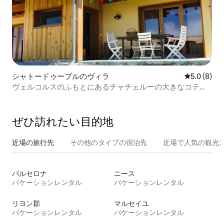
シャトードゥーブルのヴィラ
レビュー8
5.0 (8)
ヴェルコルスのふもとにあるチャチェルーの大きなコテー
ジ-ドローム
ぜひ訪⁠れ⁠た⁠い目⁠的⁠地
近場の旅行先
その他のタ⁠イ⁠プ⁠の宿⁠泊⁠先
近場で人気の観光
バルセロナ
ニース
バケーションレンタル
バケーションレンタル
リヨン郡
マルセイユ
バケーションレンタル
バケーションレンタル