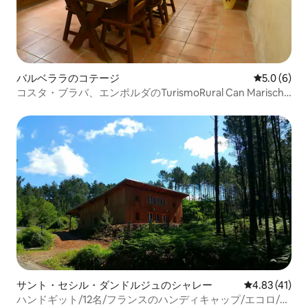
バルベララのコテージ
レビュー6
5.0 (6)
コスタ・ブラバ、エンポルダのTurismoRural Can Marisch
CORTS
サント・セシル・ダンドルジュのシャレー
レビュー41件
4.83 (41)
ハンドギット/12名/フランスのハンディキャップ/エコロ/セ