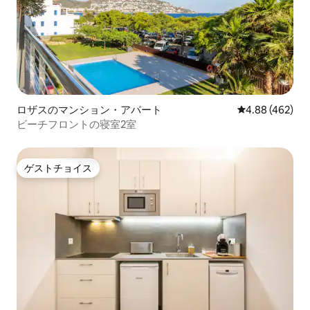
ロザスのマンション・アパート
レビュー462件
4.88 (462)
ビーチフロントの寝室2室
ゲストチョイス
ゲストチョイス