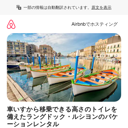
コ
一部の情報は自動翻訳されています。
原文を表示
ン
テ
ン
Airbnbでホスティング
ツ
に
ス
キ
ッ
プ
車いすから移乗できる高さのトイレを
備えたラングドック・ルシヨンのバケ
ーションレンタル