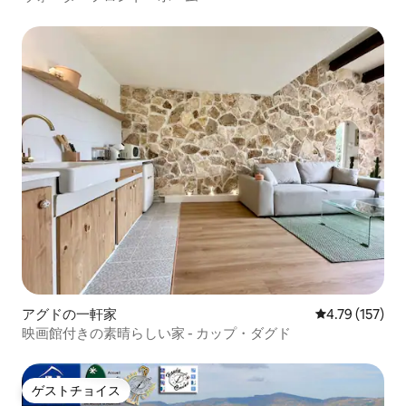
de la ville de Banyoles、ainsi q'un bus
interurbain qui dessert différentes villes
de la comarque du Pla de l'Estany。 時刻
表と料金/ the times and prices/les
horaires et tarifs: TEISA - BUSバニョーレ
ス Plaça Doctor Rovira, 5（ドクターロビ
ラ広場5番） 17820バニョーレス 電話番
号：972 57 00 53 www.teisa-bus.com
_________________________________________
TREN/ 電車： （ES）バニョレスへは、
Adif Girona Costa Brava駅まで電車で行
くこともできます。ジローナに着いた
ら、鉄道駅の前でバニョーレス行きのバ
スの出口があります。 （英）バニョレス
には電車でも行くことができます。Adif
Girona Costa Brava駅まで行きます。ジ
ローナに着いたら、駅の向かい側にバニ
ョーレスへのバス停があります。 （FR）
アグドの一軒家
レビュー157件
4.79 (157)
バニョールには、Adif Girona Costa
映画館付きの素晴らしい家 - カップ・ダグド
Brava駅まで電車で行くこともできます。
Une fois à Gérone、devant la gare、
vous trouverez l'arrêt de bus pour
ゲストチョイス
Banyoles。 時刻表と料金/ times and
ゲストチョイス