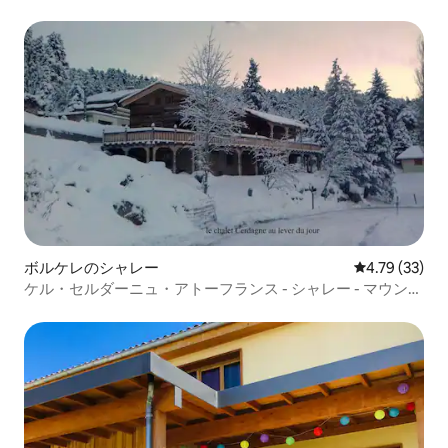
ヴェンヌ。
ボルケレのシャレー
レビュー33件
4.79 (33)
ケル・セルダーニュ・アトーフランス - シャレー - マウンテ
ンビュー - エンス