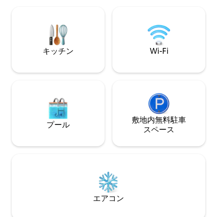
えたTeratai Do
ランがあります。バー、シーフードレス
を予約するには、
トラン、韓国料理、日本料理、朝食店、
確認ください。
スーパーマーケット、特産品店、スパ、
生活が便利です。コミュニティの後ろに
は静かなビーチがあり、左側にはホリデ
キッチン
Wi-Fi
ーホテルとダッシュホテルが、右側には
ジェノンビーチとセントラルビーチが接
続されています。ランカウイのMolly
houseでの快適な休暇をお選びいただ
き、ありがとうございます。
敷地内無料駐⁠車
プール
ス⁠ペ⁠ー⁠ス
エアコン