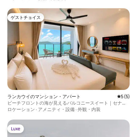
ゲストチョイス
ゲストチョイス
ランカウイのマンション・アパート
レビュー
5 (5)
ビーチフロントの海が見えるバルコニースイート｜セナン
ビーチ
ロケーション
·
アメニティ・設備
·
外観・内装
Luxe
Luxe