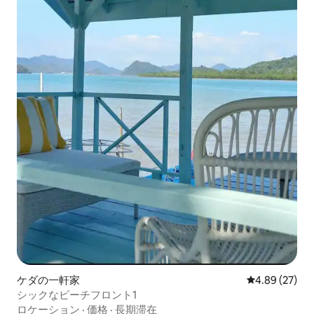
ケダの一軒家
レビュー27件
4.89 (27)
シックなビーチフロント1
ロケーション
·
価格
·
長期滞在