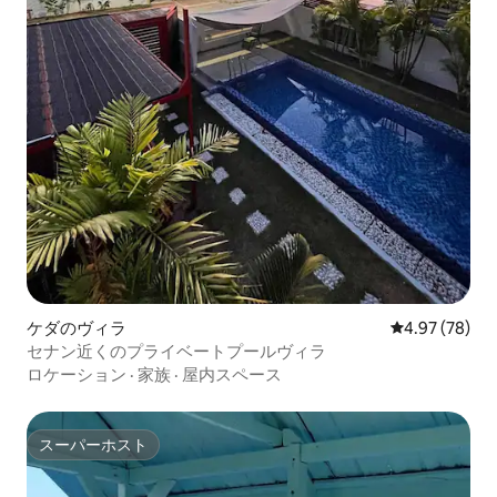
ケダのヴィラ
レビュー78件
4.97 (78)
セナン近くのプライベートプールヴィラ
ロケーション
·
家族
·
屋内スペース
スーパーホスト
スーパーホスト