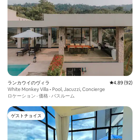
ランカウイのヴィラ
レビュー92件
4.89 (92)
White Monkey Villa • Pool, Jacuzzi, Concierge
ロケーション
·
価格
·
バスルーム
ゲストチョイス
ゲストチョイス