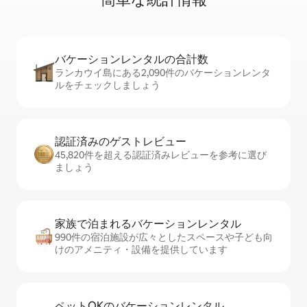
バケーションレ⁠ン⁠タ⁠ル⁠の合⁠計⁠数
ランカウイ島にある2,090件のバケーションレンタ
ルをチェックしましょう
認証済みのゲ⁠ス⁠ト⁠レ⁠ビ⁠ュ⁠ー
45,820件を超える認証済みレビューを参考に選び
ましょう
家族で泊まれるバ⁠ケ⁠ー⁠シ⁠ョ⁠ンレ⁠ン⁠タ⁠ル
990件の宿泊施設が広々としたスペースや子ども向
けのアメニティ・設備を提供しています
ペットOKのバ⁠ケ⁠ー⁠シ⁠ョ⁠ンレ⁠ン⁠タ⁠ル