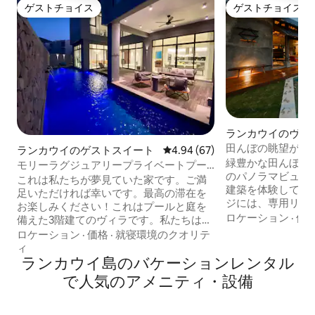
ゲストチョイス
ゲストチョイス
ゲストチョイス
ゲストチョイス
ランカウイのヴィ
田んぼの眺望が楽
ランカウイのゲストスイート
レビュー67件、5つ星中4.94
4.94 (67)
の2寝室ヴィラ
緑豊かな田んぼと
モリーラグジュアリープライベートプー
のパノラマビュー
ルバンガロー@パンタイチェナン
これは私たちが夢見ていた家です。ご満
建築を体験してく
足いただければ幸いです。最高の滞在を
ジには、専用リビ
お楽しみください！これはプールと庭を
トリーを備えたヴ
ロケーション
·
価
備えた3階建てのヴィラです。私たちは3
ーンベッドと3段
人家族で、3階に住んでいます。ゲストは
ロケーション
·
価格
·
就寝環境のクオリテ
スタジオの2つの
1階と2階を使用します。入り口は別々な
ィ
います。 24フィートx 10フィートのイン
ので、ゲストは完全に独立した空間で、
ランカウイ島のバケーションレンタル
フィニティプール
邪魔されることはありません。宿泊施設
で人気のアメニティ・設備
的に素晴らしいセ
のロケーションは便利で、セントラルビ
イニングエリアを
ーチまで徒歩約5分、ジェノヴァビーチま
人数の場合は、4
で約20分です。近くには西洋料理レスト