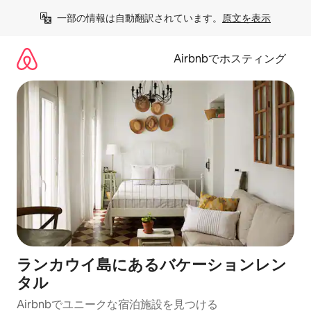
コ
一部の情報は自動翻訳されています。
原文を表示
ン
テ
ン
Airbnbでホスティング
ツ
に
ス
キ
ッ
プ
ランカウイ島にあるバケーションレン
タル
Airbnbでユニークな宿泊施設を見つける