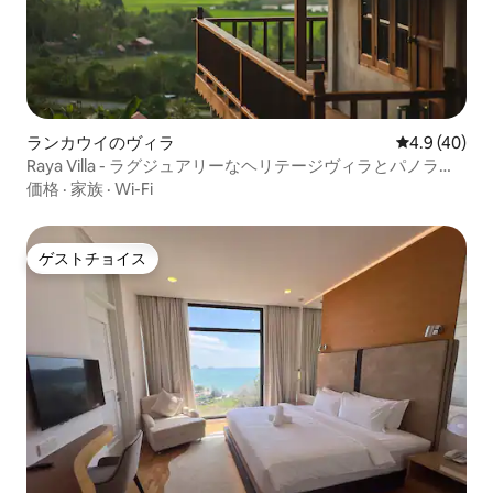
ランカウイのヴィラ
レビュー40
4.9 (40)
Raya Villa - ラグジュアリーなヘリテージヴィラとパノラマ
ビュー
価格
·
家族
·
Wi-Fi
ゲストチョイス
ゲストチョイス