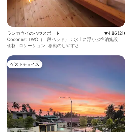
ランカウイのハウスボート
レビュー21件
4.86 (21)
Coconest TWO（二段ベッド）：水上に浮かぶ宿泊施設
価格
·
ロケーション
·
移動のしやすさ
ゲストチョイス
ゲストチョイス