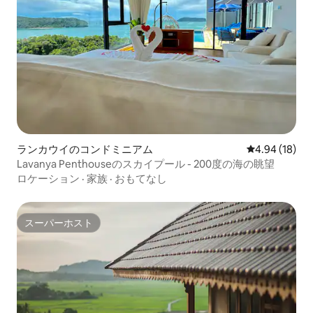
ランカウイのコンドミニアム
レビュー18件
4.94 (18)
Lavanya Penthouseのスカイプール - 200度の海の眺望
ロケーション
·
家族
·
おもてなし
スーパーホスト
スーパーホスト