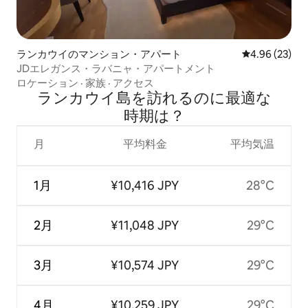
ランカウイのマンション・アパート
レビュー23件
4.96 (23)
JDエレガンス・ラバニャ・アパートメント
ロケーション
·
家族
·
アクセス
ランカウイ島を訪⁠れ⁠るの⁠に最⁠適⁠な
時⁠期⁠は⁠？
月
平均料金
平均気温
1月
¥10,416 JPY
28°C
2月
¥11,048 JPY
29°C
3月
¥10,574 JPY
29°C
4月
¥10,259 JPY
29°C