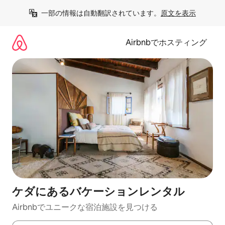
コ
一部の情報は自動翻訳されています。
原文を表示
ン
テ
ン
Airbnbでホスティング
ツ
に
ス
キ
ッ
プ
ケダにあるバケーションレンタル
Airbnbでユニークな宿泊施設を見つける