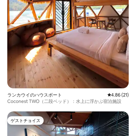
ランカウイのハウスボート
レビュー21件
4.86 (21)
Coconest TWO（二段ベッド）：水上に浮かぶ宿泊施設
ゲストチョイス
ゲストチョイス