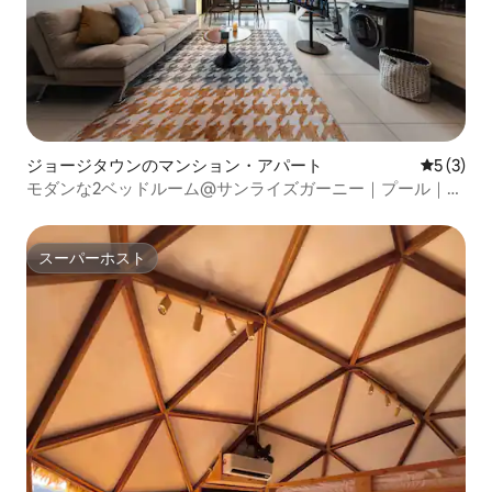
ジョージタウンのマンション・アパート
レビュー
5 (3)
モダンな2ベッドルーム@サンライズガーニー｜プール｜ジ
ム｜無料駐車場
スーパーホスト
スーパーホスト