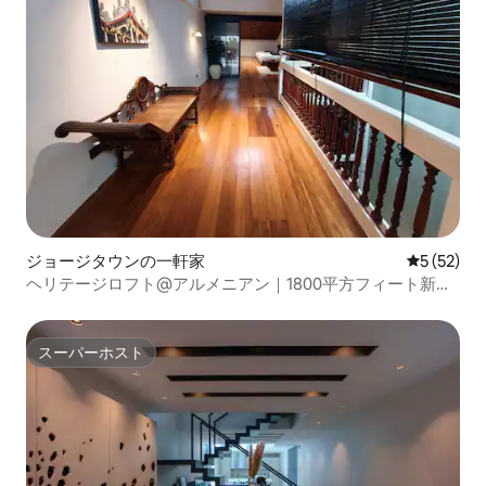
ジョージタウンの一軒家
レビュー5
5 (52)
ヘリテージロフト@アルメニアン｜1800平方フィート新し
く改装済み
スーパーホスト
スーパーホスト