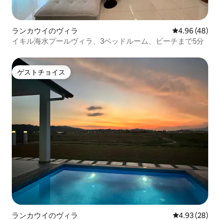
ランカウイのヴィラ
レビュー48件
4.96 (48)
イキル海水プールヴィラ、3ベッドルーム、ビーチまで5分
ゲストチョイス
ゲストチョイス
ランカウイのヴィラ
レビュー28件
4.93 (28)