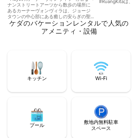
#RuangKitaは、S
ナンストリートアーツから数歩の場所に
LalangのBukit
あるカーナーヴォンヴィラは、ジョージ
の宿泊施設です。 
タウンの中心部にある癒しの安らぎの聖
名様または小さな
ケダのバケーションレンタルで人気の
域にゲストをお迎えします。 過去に静か
です。 専用バス
に敬意を表しながら、現代的なライフス
アメニティ・設備
紅茶メーカーが備
タイルに合うように慎重に修復され、再
のアメニティには、
利用されたこの3ベッドルームのデザイナ
機（ご要望に応じ
ーヴィラは、ペナンの伝統的な家の建築
#RuangKita
物で生活を体験したい方に最適です。
しております。
Aayu Homesは、Robb Report
Malaysia、Conde Nast Traveller、
Vogue、Tatler Asiaでも紹介されていま
す。
キッチン
Wi-Fi
敷地内無料駐⁠車
プール
ス⁠ペ⁠ー⁠ス