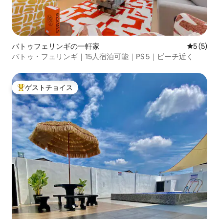
バトゥフェリンギの一軒家
レビュー
5 (5)
バトゥ・フェリンギ｜15人宿泊可能｜PS 5｜ビーチ近く
ゲストチョイス
大好評のゲストチョイスです。