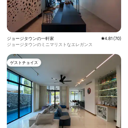
ジョージタウンの一軒家
レビュー70件
4.81 (70)
ジョージタウンのミニマリストなエレガンス
ゲストチョイス
ゲストチョイス