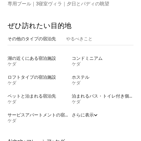
専用プール｜3寝室ヴィラ｜夕日とパディの眺望
ぜひ訪⁠れ⁠た⁠い目⁠的⁠地
その他のタ⁠イ⁠プ⁠の宿⁠泊⁠先
やるべきこと
湖の近くにある宿泊施設
コンドミニアム
ケダ
ケダ
ロフトタイプの宿泊施設
ホステル
ケダ
ケダ
ペットと泊まれる宿泊先
泊まれるバス・トイレ付き個室
ケダ
ケダ
サービスアパートメントの宿泊施設
さらに表示
ケダ