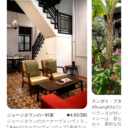
スンガイ・プタニ
ハウス
#RuangKita
たどる
ベランダが付いた
ジョージタウンの一軒家
レビュー58件、5つ星中4.93
4.93 (58)
ャレーは、昔なが
ジョージタウンのカーナーヴォンヴィラ
おり、素朴な仕上
にあるAAYUヘリテージホーム
* Aayuのカーナーヴォンヴィラ* 有名なペ