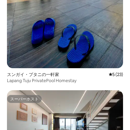
スンガイ・プタニの一軒家
レビュー2
5 (23)
Lapang Tuju PrivatePool Homestay
スーパーホスト
スーパーホスト