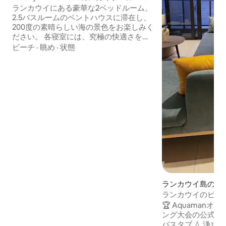
度の海の眺望
ランカウイにある豪華な2ベッドルーム、
2.5バスルームのペントハウスに滞在し、
200度の素晴らしい海の景色をお楽しみく
ださい。 各寝室には、究極の快適さを提
供するスーパーキングサイズのベッドが
ビーチ
·
眺め
·
状態
備わっています。 プール付きの専用バル
コニーをお楽しみいただけます。また、
24時間海の眺望が楽しめるジム、サウ
ナ、屋上バー、ルームサービスなどのホ
テルのアメニティ・設備をご利用いただ
けます。 テンガビーチから徒歩ですぐ、
セナンビーチまで車ですぐのこのペント
ハウスは、プライバシーとアクセシビリ
ティを完璧に兼ね備えています。 夢の旅
を今すぐ予約しましょう！
ランカウイ島のマ
パート
ランカウイのビー
ームのサンクチュアリ
🏆 Aquaman
サー
ング大会の公式スポンサー 
バスタブ 💧 浄水器：温水、冷水、常温水