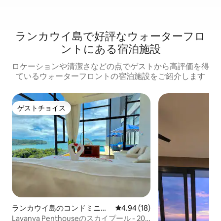
ランカウイ島で好評なウォーターフロ
ントにある宿泊施設
ロケーションや清潔さなどの点でゲストから高評価を得
ているウォーターフロントの宿泊施設をご紹介します
ゲストチョイス
ゲストチョイス
ランカウイ島のコンドミニア
レビュー18件、5つ星中4.94
4.94 (18)
ム
Lavanya Penthouseのスカイプール - 200