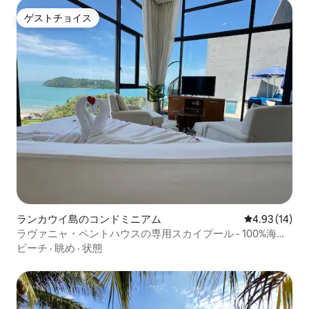
ゲストチョイス
ゲストチョイス
ランカウイ島のコンドミニアム
レビュー14件
4.93 (14)
ラヴァニャ・ペントハウスの専用スカイプール - 100%海の
眺望
ビーチ
·
眺め
·
状態