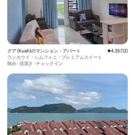
クア (Kuah)のマンション・アパート
レビュー12件
4.33 (12)
ランカウイ・シムフォニ・プレミアムスイート
眺め
·
清潔さ
·
チェックイン