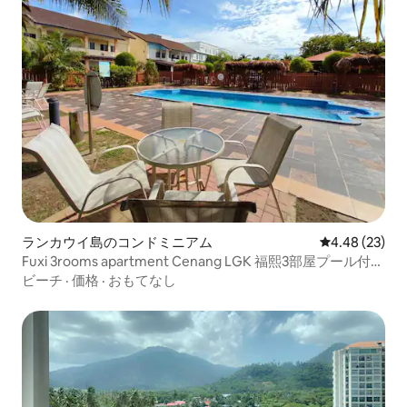
ランカウイ島のコンドミニアム
レビュー23件
4.48 (23)
Fuxi 3rooms apartment Cenang LGK 福熙3部屋プール付き
マンション珍南海滩ランカウイ
ビーチ
·
価格
·
おもてなし