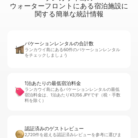
ウ⁠ォ⁠ー⁠タ⁠ー⁠フ⁠ロ⁠ン⁠ト⁠に⁠あ⁠る宿⁠泊⁠施⁠設⁠に
関⁠す⁠る簡⁠単⁠な統⁠計⁠情⁠報
バケーションレ⁠ン⁠タ⁠ル⁠の合⁠計⁠数
ランカウイ島にある60件のバケーションレンタル
をチェックしましょう
1泊あたりの最⁠低⁠宿⁠泊⁠料⁠金
ランカウイ島にあるバケーションレンタルの最低
宿泊料金は、1泊あたり¥3,156 JPYです（税・手数
料を除く）
認証済みのゲ⁠ス⁠ト⁠レ⁠ビ⁠ュ⁠ー
2,720件を超える認証済みレビューを参考に選びま