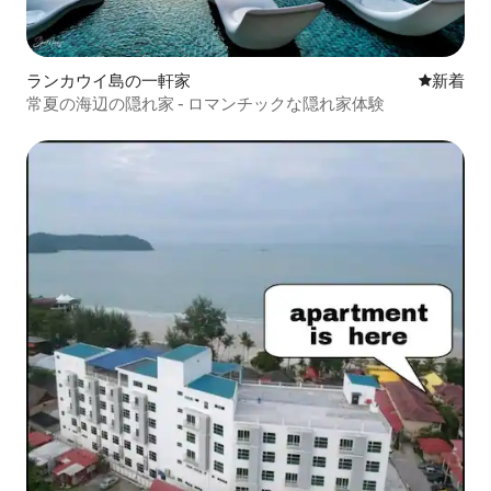
ランカウイ島の一軒家
新しい宿
新着
常夏の海辺の隠れ家 - ロマンチックな隠れ家体験