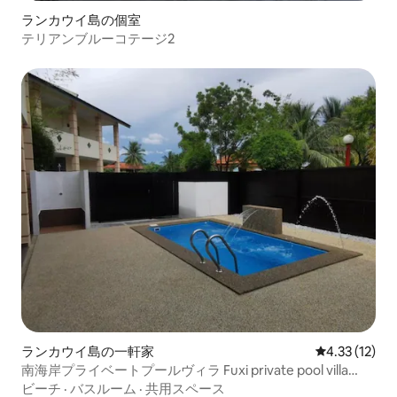
ランカウイ島の個室
テリアンブルーコテージ2
ランカウイ島の一軒家
レビュー12件
4.33 (12)
南海岸プライベートプールヴィラ Fuxi private pool villa
Cenang ランカウイ
ビーチ
·
バスルーム
·
共用スペース