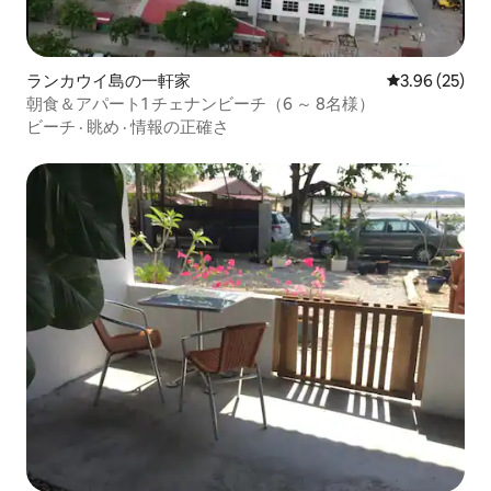
ランカウイ島の一軒家
レビュー25件
3.96 (25)
朝食＆アパート1 チェナンビーチ（6 ～ 8名様）
ビーチ
·
眺め
·
情報の正確さ