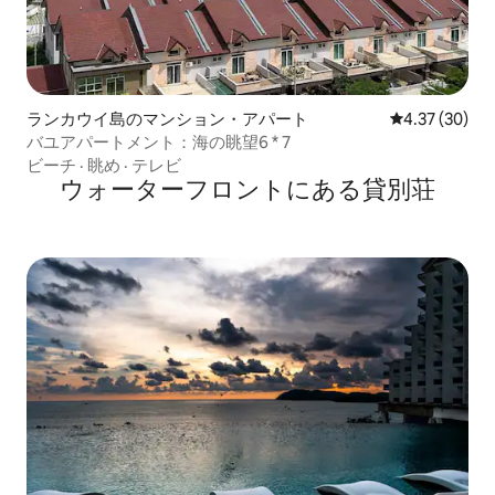
ランカウイ島のマンション・アパート
レビュー30件
4.37 (30)
バユアパートメント：海の眺望6 * 7
ビーチ
·
眺め
·
テレビ
ウォーターフロントにある貸別荘