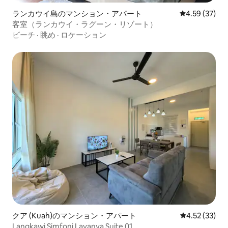
ランカウイ島のマンション・アパート
レビュー37件
4.59 (37)
客室（ランカウイ・ラグーン・リゾート）
ビーチ
·
眺め
·
ロケーション
クア (Kuah)のマンション・アパート
レビュー33件
4.52 (33)
Langkawi Simfoni Lavanya Suite 01