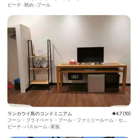
ビーチ
·
眺め
·
プール
ランカウイ島のコンドミニアム
レビュー10
4.7 (10)
フーシ・プライベート・プール・ファミリールーム・セナ
ン・ビーチ
ビーチ
·
バスルーム
·
家族