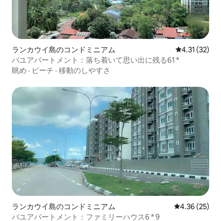
ランカウイ島のコンドミニアム
レビュー32件
4.31 (32)
バユアパートメント：落ち着いて思い出に残る61 *
眺め
·
ビーチ
·
移動のしやすさ
ランカウイ島のコンドミニアム
レビュー25件
4.36 (25)
バユアパートメント：ファミリーハウス6 * 9