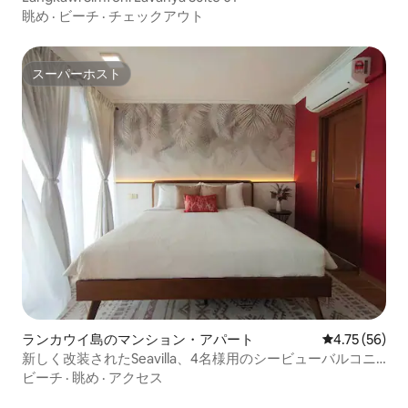
眺め
·
ビーチ
·
チェックアウト
スーパーホスト
スーパーホスト
ランカウイ島のマンション・アパート
レビュー56件
4.75 (56)
新しく改装されたSeavilla、4名様用のシービューバルコニ
ー付き
ビーチ
·
眺め
·
アクセス