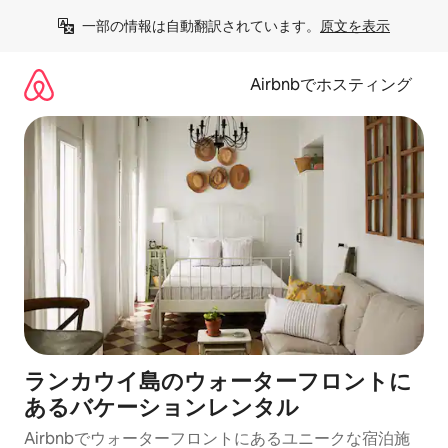
コ
一部の情報は自動翻訳されています。
原文を表示
ン
テ
ン
Airbnbでホスティング
ツ
に
ス
キ
ッ
プ
ランカウイ島のウォーターフロントに
あるバケーションレンタル
Airbnbでウォーターフロントにあるユニークな宿泊施