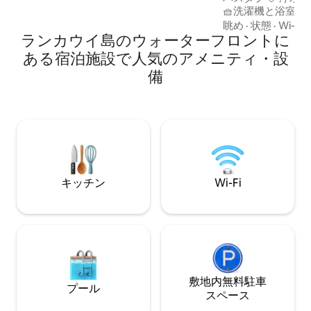
🧺洗濯機と浴室乾燥機完備 
ームに空気清浄機 🌊 パノラマの海の眺め
眺め
·
状態
·
Wi-Fi
ランカウイ島のウォーターフロントに
で目覚める 🏊 アンダマン海に面したイン
フィニティ・プール 🧸 子どもたちの
ある宿泊施設で人気のアメニティ・設
💪 最先端のフィットネ
備
一望できる8人用ダイ
遮るもののない夕日の眺め 
類を備えた設備の整ったキッ
室に個別のヘアド
キッチン
Wi-Fi
敷地内無料駐⁠車
プール
ス⁠ペ⁠ー⁠ス