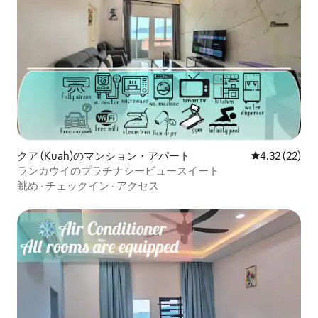
クア (Kuah)のマンション・アパート
レビュー22件
4.32 (22)
ランカウイのプラチナシービュースイート
眺め
·
チェックイン
·
アクセス