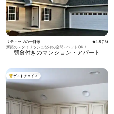
リティッツの一軒家
レビュー15
4.8 (15)
新築のスタイリッシュな禅の空間 - ペットOK！
朝食付きのマンション・アパート
ゲストチョイス
大好評のゲストチョイスです。