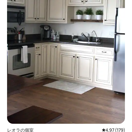
レオラの個室
レビュー179件
4.97 (179)