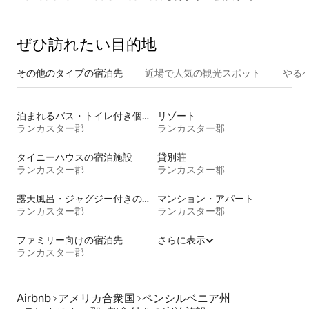
ぜひ訪⁠れ⁠た⁠い目⁠的⁠地
その他のタ⁠イ⁠プ⁠の宿⁠泊⁠先
近場で人気の観光スポット
やる
泊まれるバス・トイレ付き個室
リゾート
ランカスター郡
ランカスター郡
タイニーハウスの宿泊施設
貸別荘
ランカスター郡
ランカスター郡
露天風呂・ジャグジー付きの宿泊施設
マンション・アパート
ランカスター郡
ランカスター郡
ファミリー向けの宿泊先
さらに表示
ランカスター郡
Airbnb
アメリカ合衆国
ペンシルベニア州