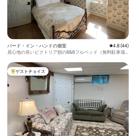
バード・イン・ハンドの個室
レビュー44
4.8 (44)
居心地の良いビクトリア朝のB&Bフルベッド（無料駐車場
付き）
ゲストチョイス
大好評のゲストチョイスです。