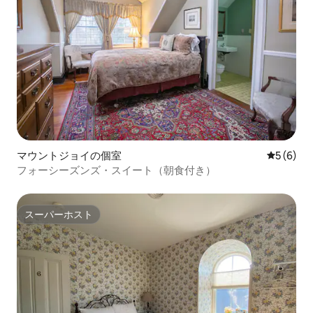
マウントジョイの個室
レビュー
5 (6)
フォーシーズンズ・スイート（朝食付き）
スーパーホスト
スーパーホスト