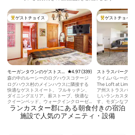
ゲストチョイス
ゲストチョイス
大好評のゲストチョイスです。
大好評のゲストチ
モーガンタウンのゲストス
レビュー339件、5つ星中4.97
4.97 (339)
ストラスバーグの
イート
森の中のルーシーのログハウスコテージ
ライムバレーのロフ
州ストラスバーグ
ログハウス村のメインハウスに隣接する
The Loft at Li
快適なゲストスイート。 フルキッチン、
ア州ストラスバー
ダイニングエリア、薪ストーブ、快適な
しいランカスター
クイーンベッド、ウォークインクローゼ
す、モダンなファ
ランカスター郡にある朝食付きの宿泊
ット、ゲーム、100本の映画。 ウォーク
アパートです。ゲ
インシャワーとビルトインシート。 テラ
ン、ランドリール
施設で人気のアメニティ・設備
スエリアへのドア、ビストロテーブル、
ーム、広々とした
焚き火台を備えたランドリールーム。 ア
た、新しく改装さ
ーチ型のリビングルームには、1人用の引
メントをお楽しみいた