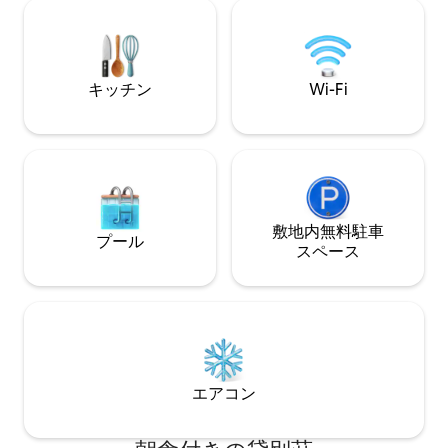
き出し式ラブシート、テレビ[ROKU、
は、Sight & S
You Tube TV、HULU、Netflix、
ーグ鉄道、ランカ
Amazon、Disney]、ブルーレイプレーヤ
ン、アウトレット
ー、Google Nest Miniがあります。 新鮮
ます。The Speck
な卵、ジュース、牛乳、パン、コーヒ
の朝食用の$15.
キッチン
Wi-Fi
ー、紅茶、自家製ピッツェッレなどの朝
ています。
食をお楽しみください。
敷地内無料駐⁠車
プール
ス⁠ペ⁠ー⁠ス
エアコン