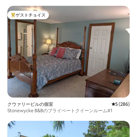
ゲストチョイス
大好評のゲストチョイスです。
クウァリービルの個室
レビュー28
5 (286)
Stonewycke B&Bのプライベートクイーンルーム#1