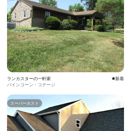
ランカスターの一軒家
新しい宿
新着
パインコーン・コテージ
スーパーホスト
スーパーホスト