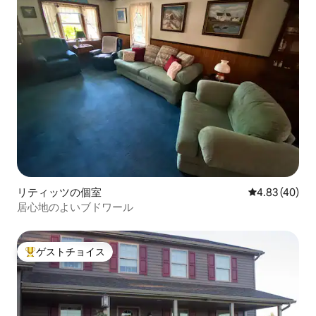
リティッツの個室
レビュー40件
4.83 (40)
居心地のよいブドワール
ゲストチョイス
大好評のゲストチョイスです。