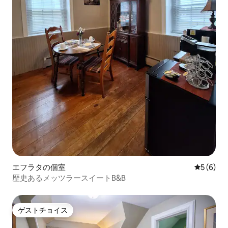
エフラタの個室
レビュー
5 (6)
歴史あるメッツラースイートB&B
ゲストチョイス
ゲストチョイス