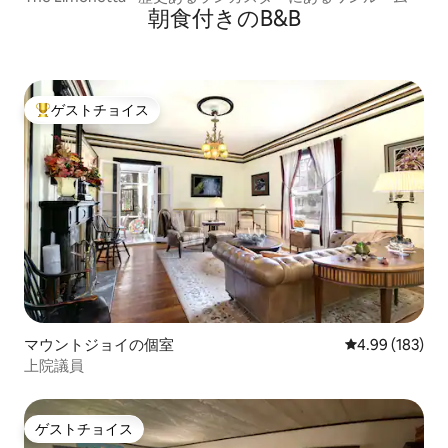
朝食付きのB&B
ゲストチョイス
大好評のゲストチョイスです。
マウントジョイの個室
レビュー183件
4.99 (183)
上院議員
ゲストチョイス
ゲストチョイス