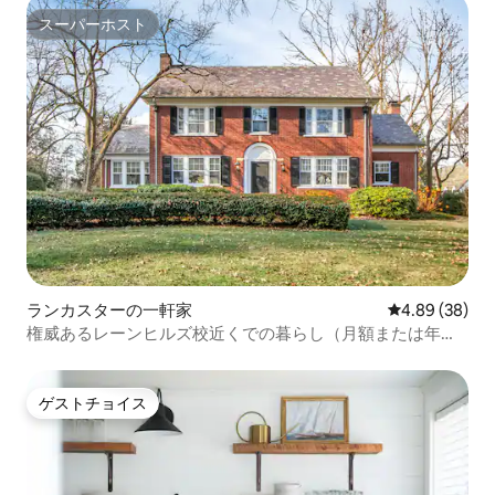
スーパーホスト
スーパーホスト
ランカスターの一軒家
レビュー38件
4.89 (38)
権威あるレーンヒルズ校近くでの暮らし（月額または年
額）
ゲストチョイス
ゲストチョイス