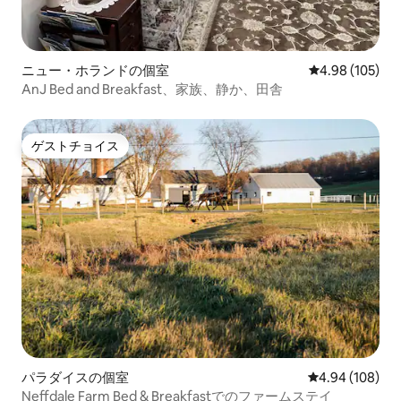
ニュー・ホランドの個室
レビュー105件
4.98 (105)
AnJ Bed and Breakfast、家族、静か、田舎
ゲストチョイス
ゲストチョイス
パラダイスの個室
レビュー108件
4.94 (108)
Neffdale Farm Bed & Breakfastでのファームステイ