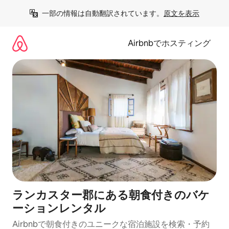
コ
一部の情報は自動翻訳されています。
原文を表示
ン
テ
ン
Airbnbでホスティング
ツ
に
ス
キ
ッ
プ
ランカスター郡にある朝食付きのバケ
ーションレンタル
Airbnbで朝食付きのユニークな宿泊施設を検索・予約