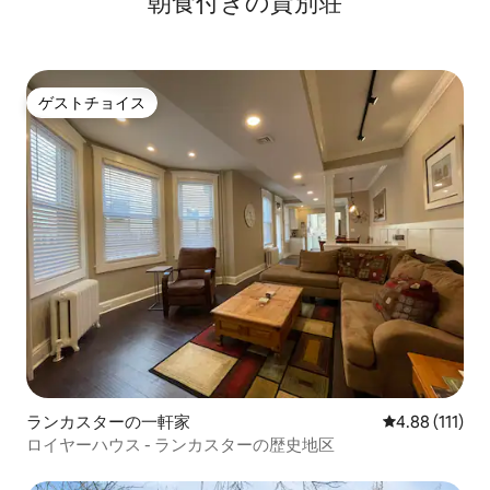
朝食付きの貸別荘
ゲストチョイス
ゲストチョイス
ランカスターの一軒家
レビュー111
4.88 (111)
ロイヤーハウス - ランカスターの歴史地区