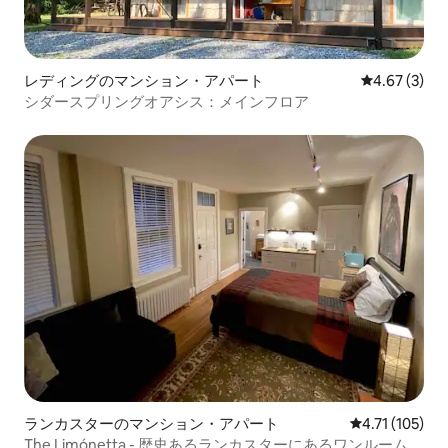
レディングのマンション・アパート
レビュー3件
4.67 (3)
シダースプリングオアシス：メインフロア
ランカスターのマンション・アパート
レビュー105
4.71 (105)
The Limónetta - 歴史あるランカスターにあるワンルーム