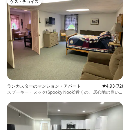
ゲストチョイス
ゲストチョイス
ランカスターのマンション・アパート
レビュー72件
4.93 (72)
スプーキー・ヌック(Spooky Nook)近くの、居心地の良い
ランカスターの貸切アパート