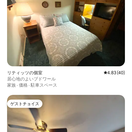
リティッツの個室
レビュー40件
4.83 (40)
居心地のよいブドワール
家族
·
価格
·
駐車スペース
ゲストチョイス
ゲストチョイス