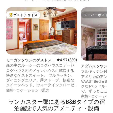
ゲストチョイス
スーパーホスト
大好評のゲストチョイスです。
スーパーホスト
モーガンタウンのゲストス
レビュー339件、5つ星中4.97
4.97 (339)
イート
森の中のルーシーのログハウスコテージ
アダムスタウンの
ログハウス村のメインハウスに隣接する
アパート
フルキッチン付き
快適なゲストスイート。 フルキッチン、
アメリカのアンテ
ダイニングエリア、薪ストーブ、快適な
VAAST Bed & B
クイーンベッド、ウォークインクローゼ
クな1ベッドルー
ット、ゲーム、100本の映画。 ウォーク
価格
·
ロケーション
·
暖房
で、ずっとここに
インシャワーとビルトインシート。 テラ
間違いなしです！ プールとコイポンドを
家族
·
ロケーショ
スエリアへのドア、ビストロテーブル、
ランカスター郡にあるB&Bタイプの宿
見下ろすパティオ
焚き火台を備えたランドリールーム。 ア
楽しみください！
泊施設で人気のアメニティ・設備
ーチ型のリビングルームには、1人用の引
を楽しみましょう