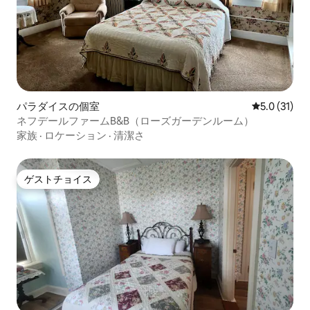
パラダイスの個室
レビュー31
5.0 (31)
ネフデールファームB&B（ローズガーデンルーム）
家族
·
ロケーション
·
清潔さ
ゲストチョイス
ゲストチョイス