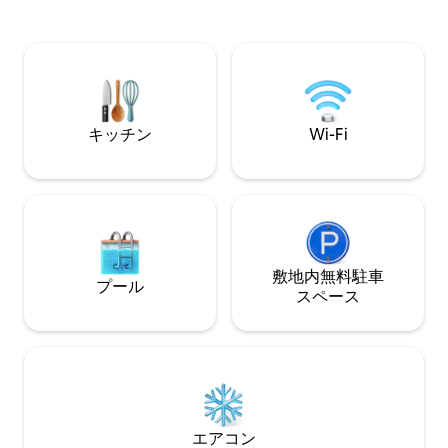
き出し式ラブシート、テレビ[ROKU、
ズボール、エアホ
You Tube TV、HULU、Netflix、
ダーツをお楽しみください！ 
Amazon、Disney]、ブルーレイプレーヤ
& Breakfast
ー、Google Nest Miniがあります。 新鮮
り、大人数のグル
な卵、ジュース、牛乳、パン、コーヒ
けます。 VAAST Be
ー、紅茶、自家製ピッツェッレなどの朝
ンカスター、レデ
食をお楽しみください。
ーランドまで数分
キッチン
Wi-Fi
敷地内無料駐⁠車
プール
ス⁠ペ⁠ー⁠ス
エアコン