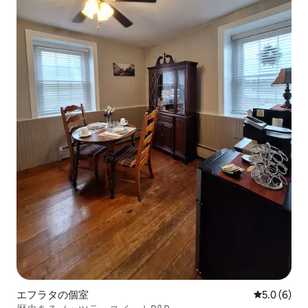
エフラタの個室
レビュー6
5.0 (6)