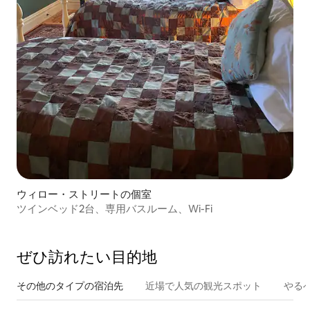
ウィロー・ストリートの個室
ツインベッド2台、専用バスルーム、Wi-Fi
ぜひ訪⁠れ⁠た⁠い目⁠的⁠地
その他のタ⁠イ⁠プ⁠の宿⁠泊⁠先
近場で人気の観光スポット
やる