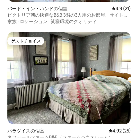
バード・イン・ハンドの個室
レビュー21
4.9 (21)
ビクトリア朝の快適なB&B 3階の3人用のお部屋、サイトサ
ウンドの近く
家族
·
ロケーション
·
就寝環境のクオリティ
ゲストチョイス
ゲストチョイス
パラダイスの個室
レビュー25件
4.92 (25)
ネフデールファームB&B（ファームハウスルーム）