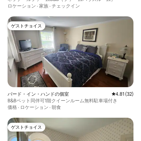
ロケーション
·
家族
·
チェックイン
ゲストチョイス
ゲストチョイス
バード・イン・ハンドの個室
レビュー32件
4.81 (32)
B&Bペット同伴可1階クイーンルーム無料駐車場付き
価格
·
ロケーション
·
朝食
ゲストチョイス
ゲストチョイス