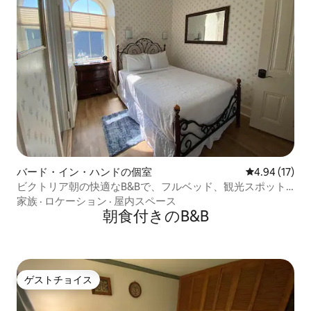
バード・イン・ハンドの個室
レビュー17件
4.94 (17)
ビクトリア朝の快適なB&Bで、フルベッド、観光スポット
や音楽イベントの近く
家族
·
ロケーション
·
屋内スペース
朝食付きのB&B
ゲストチョイス
ゲストチョイス