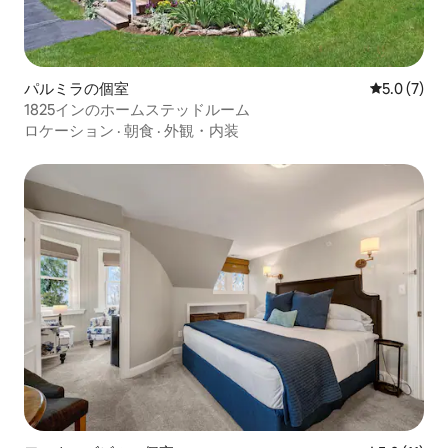
パルミラの個室
レビュー7
5.0 (7)
1825インのホームステッドルーム
ロケーション
·
朝食
·
外観・内装