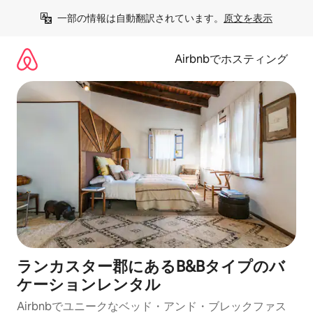
コ
一部の情報は自動翻訳されています。
原文を表示
ン
テ
ン
Airbnbでホスティング
ツ
に
ス
キ
ッ
プ
ランカスター郡にあるB&Bタイプのバ
ケーションレンタル
Airbnbでユニークなベッド・アンド・ブレックファス