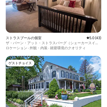
ストラスブールの個室
レビュー43
5.0 (43)
ザ・バーン・アット・ストラスバーグ（シェーカースイー
ト）
ロケーション
·
外観・内装
·
就寝環境のクオリティ
ゲストチョイス
ゲストチョイス