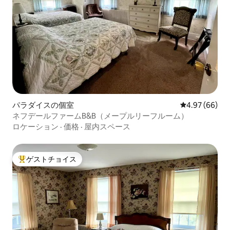
パラダイスの個室
レビュー66件
4.97 (66)
ネフデールファームB&B（メープルリーフルーム）
ロケーション
·
価格
·
屋内スペース
ゲストチョイス
大好評のゲストチョイスです。