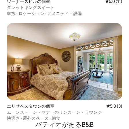
ワーナーズビルの個室
レビュー11
5.0 (11)
タレットキングスイート
家族
·
ロケーション
·
アメニティ・設備
エリサベスタウンの個室
レビュー3
5.0 (3)
ムーンストーン・マナーのリンカーン・ラウンジ
快適さ
·
屋外スペース
·
朝食
パティオがあるB&B