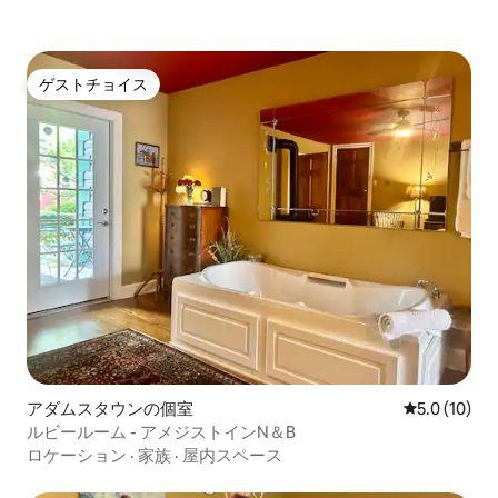
ゲストチョイス
ゲストチョイス
アダムスタウンの個室
レビュー10
5.0 (10)
ルビールーム - アメジストインN＆B
ロケーション
·
家族
·
屋内スペース