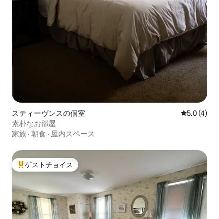
スティーヴンスの個室
レビュー4
5.0 (4)
素朴なお部屋
家族
·
朝食
·
屋内スペース
ゲストチョイス
大好評のゲストチョイスです。