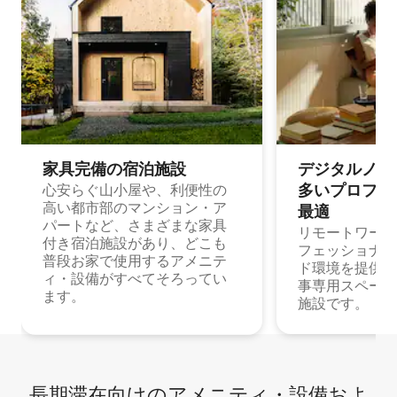
家具完備の宿⁠泊⁠施⁠設
デジタルノマド
多⁠いプ⁠ロ⁠フ⁠ェ⁠
心安らぐ山小屋や、利便性の
高い都市部のマンション・ア
最⁠適
パートなど、さまざまな家具
リモートワーク
付き宿泊施設があり、どこも
フェッショナル
普段お家で使用するアメニテ
ド環境を提供する
ィ・設備がすべてそろってい
事専用スペース
ます。
施設です。
長期滞在向け⁠のア⁠メ⁠ニ⁠テ⁠ィ⁠・設⁠備⁠およ