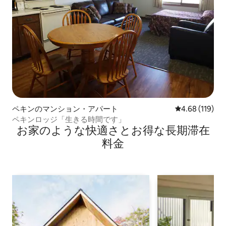
ペキンのマンション・アパート
レビュー119件
4.68 (119)
ペキンロッジ「生きる時間です」
お家のような快⁠適⁠さ⁠とお⁠得⁠な長⁠期⁠滞⁠在
料⁠金