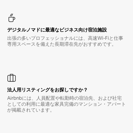
デジタルノマド⁠に最⁠適⁠なビ⁠ジ⁠ネ⁠ス⁠向⁠け宿⁠泊⁠施⁠設
出張の多いプロフェッショナルには、高速Wi-Fiと仕事
専用スペースを備えた長期滞在先がおすすめです。
法人用リスティングをお探しですか？
Airbnbには、人員配置や転勤時の宿泊先、および社宅
としての利用に最適な家具完備のマンション・アパート
が掲載されています。