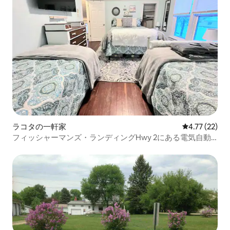
ラコタの一軒家
レビュー22件
4.77 (22)
フィッシャーマンズ・ランディングHwy 2にある電気自動
車RVプラグ＆冬用プラグ