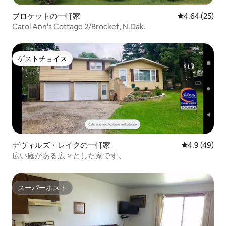
ブロケットの一軒家
レビュー25件
4.64 (25)
Carol Ann's Cottage 2/Brocket, N.Dak.
ゲストチョイス
ゲストチョイス
デヴィルズ・レイクの一軒家
レビュー49
4.9 (49)
広い庭がある広々とした家です。
スーパーホスト
スーパーホスト