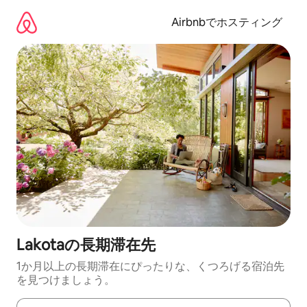
コ
ン
Airbnbでホスティング
テ
ン
ツ
に
ス
キ
ッ
プ
Lakotaの長期滞在先
1か月以上の長期滞在にぴったりな、くつろげる宿泊先
を見つけましょう。