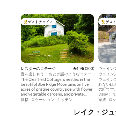
ゲストチョイス
ゲス
大好評のゲストチョイスです。
大好評の
レスターのコテージ
レビュー200件、5つ星中
4.96 (200)
ウェイン
夏を楽しもう！ おとぎ話のようなコテー
ウェイン
ジ！ 眺望！滝！
しくてお
The Clearfield Cottage is nestled in the
ウェイン
beautiful Blue Ridge Mountains on five
れないほど美
acres of pristine countryside with flower
の町です。
and vegetable gardens, and private
Daisy
hiking trails right down to your own little
用屋外デ
価格
·
ロケーション
·
キッチン
家族
·
ロ
waterfalls! The views of the mountains
的なウェ
are spectacular! Available locally is good
部まで徒歩ですぐです
レイク・ジュ
dining, fun tailgate markets and farm
は、サウ