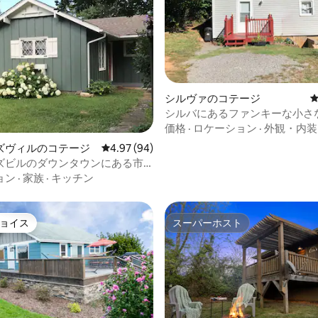
つ星中5つ星の平均評価
シルヴァのコテージ
シルバにあるファンキーな小さな家
伴OK
価格
·
ロケーション
·
外観・内装
ズヴィルのコテージ
レビュー94件、5つ星中4.97つ星の平均評価
4.97 (94)
ズビルのダウンタウンにある市
ージ
ョン
·
家族
·
キッチン
ョイス
スーパーホスト
ョイス
スーパーホスト