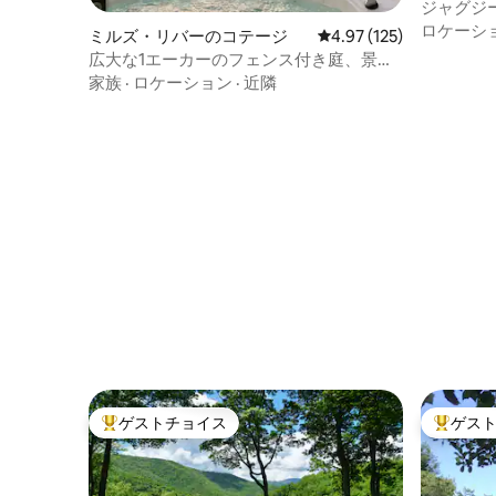
ジャグジ
小屋
ロケーシ
ミルズ・リバーのコテージ
レビュー125件、5つ星
4.97 (125)
広大な1エーカーのフェンス付き庭、景
色、露天風呂・ジャグジー、犬3匹同伴可
家族
·
ロケーション
·
近隣
ゲストチョイス
ゲス
大好評のゲストチョイスです。
大好評の