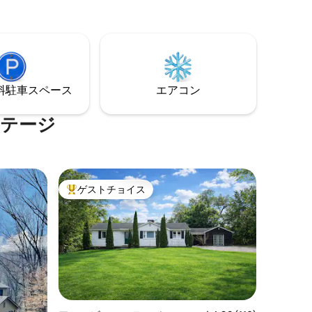
アクセスポイント。 マギーバレー、カタ
したキッチ
ルーチスキーリゾート、ウェインズビル
に近く、アッシュビルから30分です。 周
ストが1日
辺地域には5つの素敵なゴルフコースがあ
するか、
ります。 徒歩圏内にスイミングプールが
ようお願
あります。 家族旅行にぴったりの場所で
に放して
す！
⁠車ス⁠ペ⁠ー⁠ス
エアコン
さい。
コテージ
ゲストチョイス
大好評のゲストチョイスです。