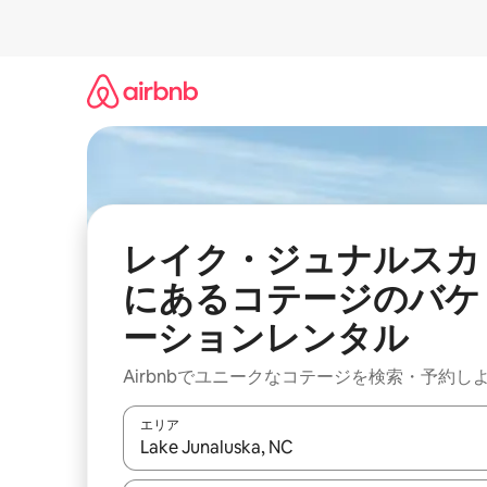
コ
ン
テ
ン
ツ
に
ス
キ
ッ
プ
レイク・ジュナルスカ
にあるコテージのバケ
ーションレンタル
Airbnbでユニークなコテージを検索・予約し
エリア
検索結果が表示されたら、上下の矢印キーを使っ