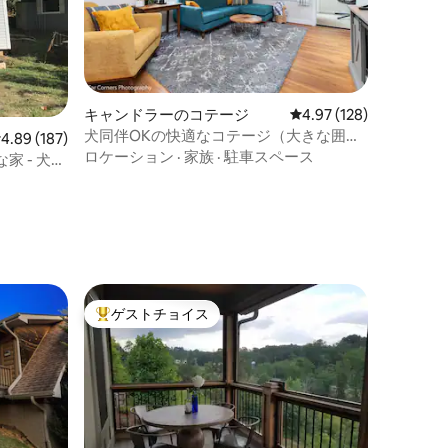
キャンドラーのコテージ
レビュー128件、5つ星
4.97 (128)
犬同伴OKの快適なコテージ（大きな囲い
レビュー187件、5つ星中4.89つ星の平均評価
4.89 (187)
付き庭付き）
ロケーション
·
家族
·
駐車スペース
 - 犬同
ゲストチョイス
大好評のゲストチョイスです。