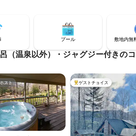
のところにあります。素晴らし
とNetflixに加え、家電を完備
ピング、醸造所、ペストリーシ
ンをご用意しております。 ペットは1匹の
多数のレストランまで徒歩わず
み、追加料金は50.00です。ゲ
バレーまで車
外出する場合は、ペットを同伴
アシュビルまで35分でビルトモ
ペット用のケージに入れておく
ートを観光できます！
いいたします。ペットを家の中
i
プール
敷地内無料駐
おくことは絶対にしないでくだ
呂（温泉以外）・ジャグジー付きの
ホスト
ゲストチョイス
ホスト
大好評のゲストチョイスです。