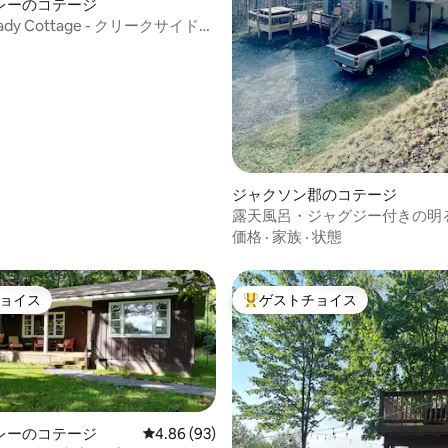
つ星中5つ星の平均評価
レーのコテージ
Lady Cottage - クリークサイド、
ルーム、2バスルーム、ジャグジ
ジャクソン郡のコテージ
露天風呂・ジャグジー付きの明
コテージ
価格
·
家族
·
状態
ョイス
ゲストチョイス
ョイス
大好評のゲストチョイスです。
レーのコテージ
レビュー93件、5つ星中4.86つ星の平均評価
4.86 (93)