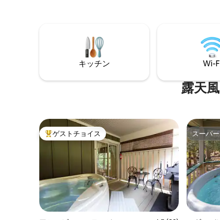
tours, and even an excellent local
ブロック
vineyard. The cottage is located only 30
いショッ
minutes from Asheville with its world-
ョップ、
class restaurants, entertainment and the
か15分です。 美しいマギー
famous Biltmore Estate!
で10分、
アエステ
キッチン
Wi-F
露天風
ゲストチョイス
スーパー
大好評のゲストチョイスです。
スーパー