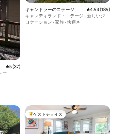
キャンドラーのコテージ
レビュー189件、5つ星
4.93 (189)
キャンディランド・コテージ - 新しいジャ
グジー＆ペット料金なし
ロケーション
·
家族
·
快適さ
レビュー37件、5つ星中5つ星の平均評価
5 (37)
レー
ゲストチョイス
大好評のゲストチョイスです。