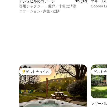
アシュビルのコテージ
レビュー32件、5
5 (32)
マギーバ
専用ジャグジー・暖炉・非常に清潔
Copper 
3ベッド
ロケーション
·
家族
·
近隣
ー
ゲストチョイス
ゲストチ
大好評のゲストチョイスです。
ゲストチ
マギーバ