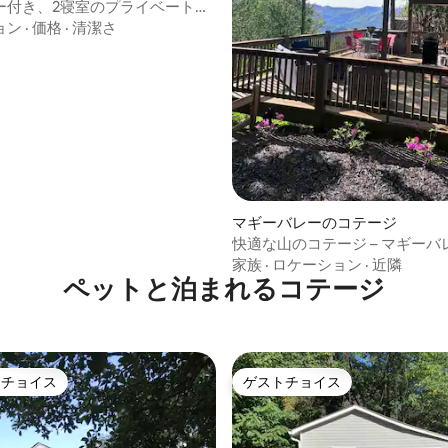
ー付き、2寝室のプライベート山
ョン
·
価格
·
清潔さ
中4.97つ星の平均評価
マギーバレーのコテージ
快適な山のコテージ – マギーバ
家族
·
ロケーション
·
近隣
ペットと泊まれるコテージ
トチョイス
ゲストチョイス
ゲストチョイスです。
ゲストチョイス