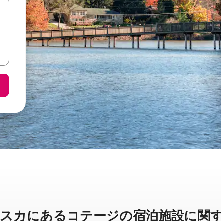
あ⁠るコ⁠テ⁠ー⁠ジ⁠の宿⁠泊⁠施⁠設⁠に関⁠す⁠