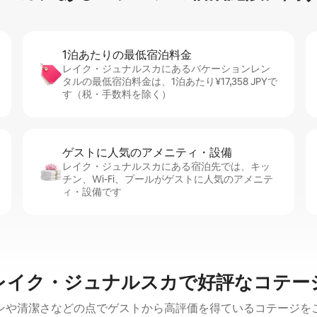
1泊あたりの最⁠低⁠宿⁠泊⁠料⁠金
レイク・ジュナルスカにあるバケーションレン
タルの最低宿泊料金は、1泊あたり¥17,358 JPYで
す（税・手数料を除く）
ゲストに人⁠気⁠のア⁠メ⁠ニ⁠テ⁠ィ・設⁠備
レイク・ジュナルスカにある宿泊先では、キッ
チン、Wi-Fi、プールがゲストに人気のアメニテ
ィ・設備です
レイク・ジュナルスカで好評なコテー
ンや清潔さなどの点でゲストから高評価を得ているコテージを