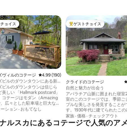
トチョイス
ゲストチョイス
ゲストチョイスです。
大好評のゲストチョイスです。
4.96つ星の平均評価
ズヴィルのコテージ
レビュー190件、5つ星中4.99つ星の平均評価
4.99 (190)
ズビルのダウンタウンにある新
クライドのコテージ
しゃれなコテージ！
ズビルのダウンタウンは信じら
自然と魅力が出会う
しい 「Hallmark postcard」
アパラチア山脈に囲まれた寝室2
コテージはモダン（Amazing
室のこのコテージでは、季節ご
 ）で、広々とした駐車場と巨大な専
プルな美しさを発見することが
ッキがあります。魅力的で歴史
ケーション
·
おもてなし
す。1930年代に建てられたこ
インズビルのダウンタウン中心
コテージは、そのルーツの魅力
家族
·
価格
·
チェックアウト
。 Amazing Daisy
ナルスカにあるコテージで人気のア
保ちながら、快適な滞在のため
スメインストリートからわずか3
ティ・設備をすべて揃えています。