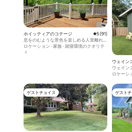
ホイッティアのコテージ
レビュー91件、5
5 (91)
息をのむような景色を楽しめる人里離れ
た山の隠れ家
ロケーション
·
家族
·
就寝環境のクオリテ
ィ
ウェイン
ウェイン
長のコテ
ロケーシ
ゲストチョイス
ゲストチ
ゲストチョイス
ゲストチ