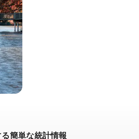
る簡⁠単⁠な統⁠計⁠情⁠報