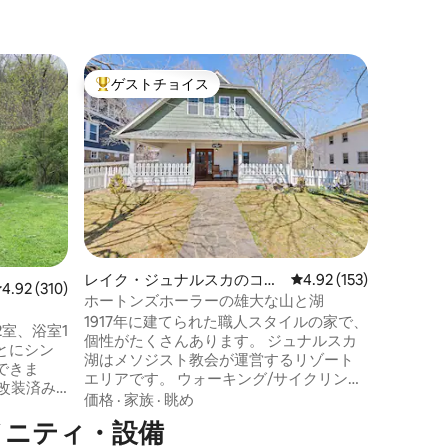
カントン
ゲストチョイス
スーパ
大好評のゲストチョイスです。
スーパ
牧草地と
コテージ
田舎の平
ください
ーストが
小屋は、
マウンテ
ロケーシ
る場所か
す。10
花の農場
囲まれて
レイク・ジュナルスカのコテ
レビュー153件、5つ星
4.92 (153)
レビュー310件、5つ星中4.92つ星の平均評価
4.92 (310)
マイルに
ージ
ホートンズホーラーの雄大な山と湖
色を楽し
1917年に建てられた職人スタイルの家で、
メニティ
室、浴室1
個性がたくさんあります。 ジュナルスカ
ったこの
とにシン
湖はメソジスト教会が運営するリゾート
西部の魅
できま
エリアです。 ウォーキング/サイクリング
拠点です
の改装済み
コースがたくさんあります。 コーヒーシ
価格
·
家族
·
眺め
をすべて
ョップ/アイスクリームショップに近いで
メニティ・設備
のアメニ
す。 グレートスモーキー山脈への複数の
Wi-Fi