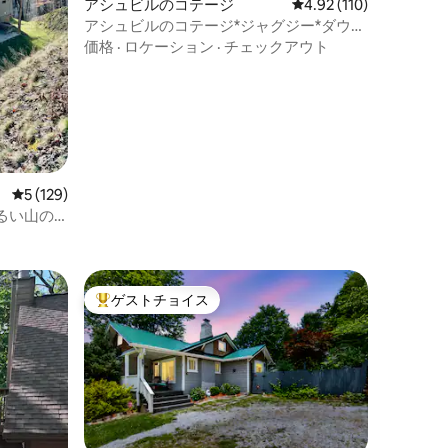
アシュビルのコテージ
レビュー110件、5つ星
4.92 (110)
アシュビルのコテージ*ジャグジー*ダウン
タウンとビルトモアの近く
価格
·
ロケーション
·
チェックアウト
レビュー129件、5つ星中5つ星の平均評価
5 (129)
るい山の
ゲストチョイス
大好評のゲストチョイスです。