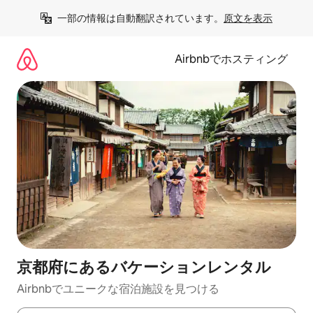
コ
一部の情報は自動翻訳されています。
原文を表示
ン
テ
ン
Airbnbでホスティング
ツ
に
ス
キ
ッ
プ
京都府にあるバケーションレンタル
Airbnbでユニークな宿泊施設を見つける