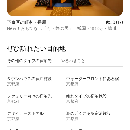
下京区の町家・長屋
レビュー17
5.0 (17)
New！おもてなし「も・静の居」｜祇園・清水寺・鴨川至
近｜贅沢な空間独占・床暖房と園庭付き一棟貸し
ぜひ訪⁠れ⁠た⁠い目⁠的⁠地
その他のタ⁠イ⁠プ⁠の宿⁠泊⁠先
やるべきこと
タウンハウスの宿泊施設
ウォーターフロントにある宿泊施設
京都府
京都府
ファミリー向けの宿泊先
離れタイプの宿泊施設
京都府
京都府
デザイナーズホテル
湖の近くにある宿泊施設
京都府
京都府