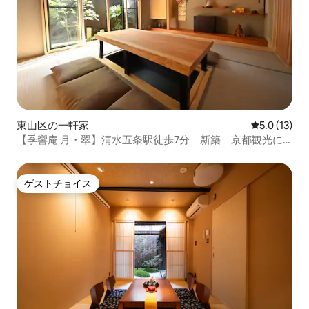
東山区の一軒家
レビュー13
5.0 (13)
【季響庵 月・翠】清水五条駅徒歩7分｜新築｜京都観光に
最適
ゲストチョイス
ゲストチョイス