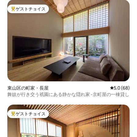
ゲストチョイス
大好評のゲストチョイスです。
東山区の町家・長屋
レビュー68
5.0 (68)
舞妓が行き交う祇園にある静かな隠れ家 -京町屋の一棟貸し
ゲストチョイス
大好評のゲストチョイスです。