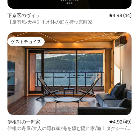
下京区のヴィラ
レビュー44件
4.98 (44)
【慶有魚·天神】手水鉢の庭を持つ京町家
ゲストチョイス
ゲストチョイス
伊根町の一軒家
レビュー49件
4.92 (49)
伊根の舟屋/大人の隠れ家/海を望む隠れ家/海上タクシー/サ
ウナ/伝統と和モダン/最大4名