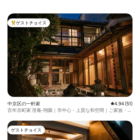
ゲストチョイス
大好評のゲストチョイスです。
中京区の一軒家
レビュー51件
4.94 (51)
百年京町家 澄庵-翔園｜市中心・上質な和空間｜ご家族・小
グループ向け
ゲストチョイス
ゲストチョイス