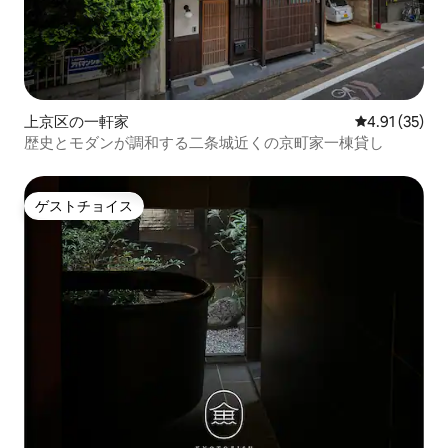
上京区の一軒家
レビュー35件
4.91 (35)
歴史とモダンが調和する二条城近くの京町家一棟貸し
ゲストチョイス
ゲストチョイス