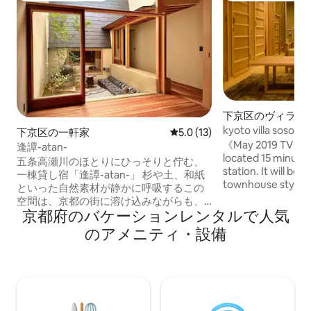
下京区のヴィラ
kyoto villa soso (N
下京区の一軒家
レビュー13件、5つ星中5.0
5.0 (13)
《May 2019 TV can be watched.》 It is
逢譚-atan-
located 15 minute
五条高瀬川のほとりにひっそりと佇む、
station. It will be 
一棟貸し宿「逢譚-atan-」 杉や土、和紙
townhouse style bui
といった自然素材が静かに呼吸するこの
furniture and the 
空間は、京都の街に溶け込みながらも、
also use wifi. The 
京都府のバケーションレンタルで人気
時間の流れが緩やかに感じられます。 浴
of two adults and
室の窓越しには小さな坪庭。 季節のうつ
のアメニティ・設備
cypress. It will be
ろいを映すその景色に、湯につかりなが
just opened in Jan
ら身をゆだねるだけで、心がほどけてい
stay at once. The l
きます。 余白と静けさ、そしてほんの少
in a place where y
しの贅沢。 旅先で予定を詰め込むより
downtown area of
も、何もしない時間を味わいたい方にこ
temples. It is a ve
そ、訪れていただきたい場所です。 朝は