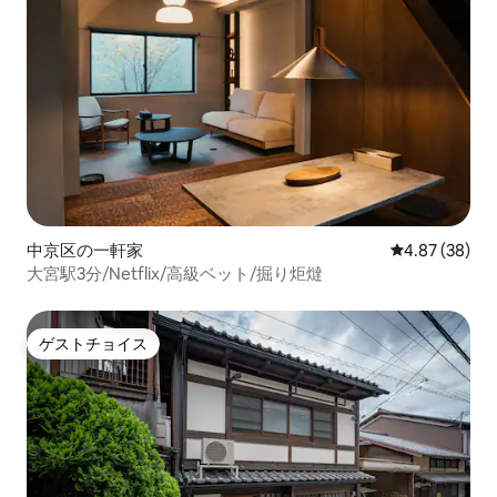
中京区の一軒家
レビュー38件
4.87 (38)
大宮駅3分/Netflix/高級ベット/掘り炬燵
ゲストチョイス
ゲストチョイス