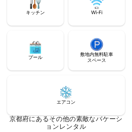
障子越しのやわらかな光に目を覚まし、
夜は庭に落ちる影を眺めながら、静かに
キッチン
Wi-Fi
一日を終える。 ここでの時間は、目に映
るものだけでなく、空気の温度や足裏の
感触、音の静けさまでも記憶に残りま
す。 誰かと語らうのもいいし、一人でゆ
っくりと過ごすのもいい。 この宿は、日
常から少しだけ距離を置き、自分の輪郭
を確かめるような場所であってほしいと
願っています。 「逢譚」という名前に
敷地内無料駐⁠車
プール
は、 まだ出会ったことのない風景や空
ス⁠ペ⁠ー⁠ス
気、人や言葉、そして物語に出会えるよ
うな宿でありたいという想いを込めまし
た。 あなたが過ごすこの空間にも、きっ
と小さな物語が生まれるはずです。
エアコン
京都府にあるその他の素敵なバケーシ
ョンレンタル