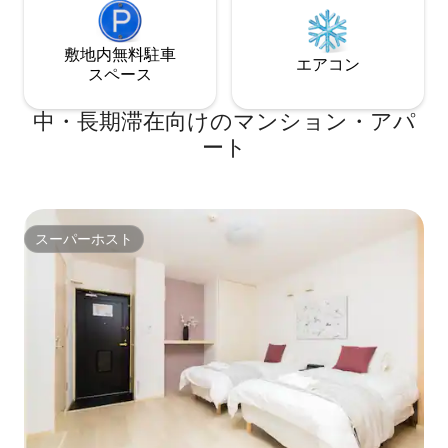
鮮、果物、パン、日用品が揃っており、
品質がより優れた
価格は一般的に近くのスーパーよりもお
を採用しました。 床には、日本の百年企
得です！ お部屋には快適なダブルベッ
敷地内無料駐⁠車
業である朝日木工
エアコン
ド、専用バルコニー、昭和スタイルを残
用しています。 当社のAirbnbアカウント
ス⁠ペ⁠ー⁠ス
した広いキッチンがあり、他に代えのな
には、5つ星の素
い本物の京都生活を体験できます。2～3
が多数寄せられて
中・長期滞在向けのマンション・アパ
名様で快適にご滞在いただけます。2026
当社のベッドが非
ート
年3月にバスルームとバスタブを新しくリ
ューで述べています。 京都をご
ニューアルしました。アルミ製のドアと
る際には、当宿泊
窓、洗濯機、基本的な調理器具を備え、
てなしと便利な立
レトロな特徴とモダンな快適さを兼ね備
ますようお祈りし
えています。建物にはエレベーターがあ
越しを心よりお待
り、大型の荷物やベビーカーを持っての
スーパーホスト
しくお願いいたし
スーパーホスト
ご利用、または高齢者の方とのご利用も
より簡単です。 ご家族やご友人と一緒に
ご旅行の場合は、複数の客室を個別にご
予約いただけます。客室名の最初の英文
字が同じ場合は、同じ階にあることを意
味します。客室状況に応じて手配をお手
伝いさせていただきます。スタッフは中
国語、英語、日本語でコミュニケーショ
ンが取れるので、京都旅行をより安心し
て快適に過ごせます。 隣には駐車場があ
ります！日本でのご旅行が順調で楽しい