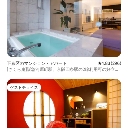
下京区のマンション・アパート
レビュー296件
4.83 (296)
[さくら庵]阪急河原町駅、京阪四条駅の2線利用可の好立
地！鴨川の景色を一望いただけます！
ゲストチョイス
ゲストチョイス