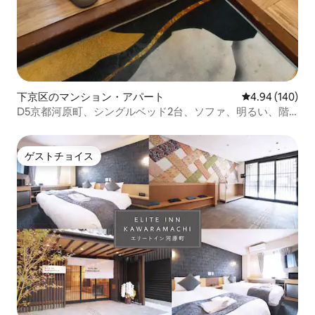
下京区のマンション・アパート
レビュー140件
4.94 (140)
D5京都河原町、シングルベッド2台、ソファ、明るい、階
下に昭和の古い町家、高いCP値のミシュランガイドのレス
トランと7-11、新設のバスルーム、防音窓
ゲストチョイス
ゲストチョイス