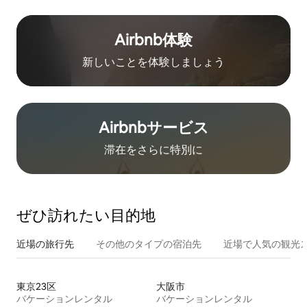
Airbnb体験
新しいことを体験しましょう
Airbnb⁠サ⁠ー⁠ビ⁠ス
滞在をさ⁠ら⁠に特⁠別⁠に
ぜひ訪⁠れ⁠た⁠い目⁠的⁠地
近場の旅行先
その他のタ⁠イ⁠プ⁠の宿⁠泊⁠先
近場で人気の観光
東京23区
大阪市
バケーションレンタル
バケーションレンタル