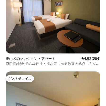
東山区のマンション・アパート
レビュー264件
4.92 (264)
ZET 徒歩5分で八坂神社・清水寺｜歴史散策の拠点｜キッチ
ン・プライベートバス・洗濯機付
ゲストチョイス
ゲストチョイス