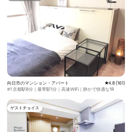
向日市のマンション・アパート
レビュー161
4.8 (161)
#1 京都駅8分｜最寄駅1分｜高速WiFi｜静かで快適な1R
ゲストチョイス
ゲストチョイス