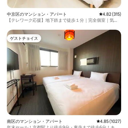
ものになりますようお祈りしておりま
す。
中京区のマンション・アパート
レビュー315件
4.82 (315)
【テレワーク応援】地下鉄まで徒歩１分｜完全個室｜気分
転換｜アクセス絶好｜
ゲストチョイス
ゲストチョイス
南区のマンション・アパート
レビュー1027
4.85 (1027)
年末セール！京都駅より徒歩9分・東寺まで徒歩6分！キッ