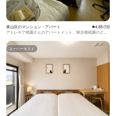
東山区のマンション・アパート
レビュー13件
4.85 (13)
アトレチア祇園さんのアパートメント、5E京都祇園のど真
ん中！ゆっくり暮らすように旅を満喫高層アパー.
スーパーホスト
スーパーホスト