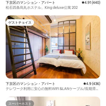
下京区のマンション・アパート
レビュー440件
4.91 (440)
松石四条烏丸ホステル、King deluxe公寓 202
ゲストチョイス
ゲストチョイス
下京区のマンション・アパート
レビュー436
4.9 (436)
テレワーク利用に安心の無料WIFI &LANケーブル/長期滞在
（週、月単位）割引有り！
スーパーホスト
スーパーホスト