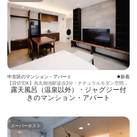
スーパーホスト
中京区のマンション・アパート
新しい宿
新着
【貸切1DK】烏丸御池駅徒歩2分・ナチュラルモダン空間で
露天風呂（温泉以外）・ジャグジー付
贅沢ステイ｜TV・キッチン・洗濯機｜3名様
きのマンション・アパート
スーパーホスト
スーパーホスト