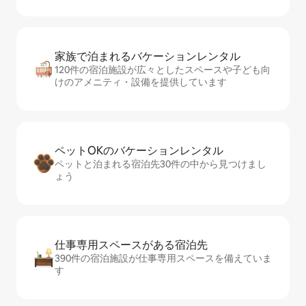
家族で泊まれるバ⁠ケ⁠ー⁠シ⁠ョ⁠ンレ⁠ン⁠タ⁠ル
120件の宿泊施設が広々としたスペースや子ども向
けのアメニティ・設備を提供しています
ペットOKのバ⁠ケ⁠ー⁠シ⁠ョ⁠ンレ⁠ン⁠タ⁠ル
ペットと泊まれる宿泊先30件の中から見つけまし
ょう
仕事専用ス⁠ペ⁠ー⁠スがあ⁠る宿⁠泊⁠先
390件の宿泊施設が仕事専用スペースを備えていま
す