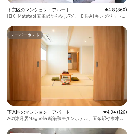
下京区のマンション・アパート
レビュー860
4.8 (860)
[EIK] Matatabi 五条駅から徒歩7分、[EIK-A] キングベッドア
パートメント
スーパーホスト
スーパーホスト
下京区のマンション・アパート
レビュー126件
4.94 (126)
A01沐月居Magnolia 新築和モダンホテル、五条駅や東本願
寺から徒歩5分、京都駅から15分