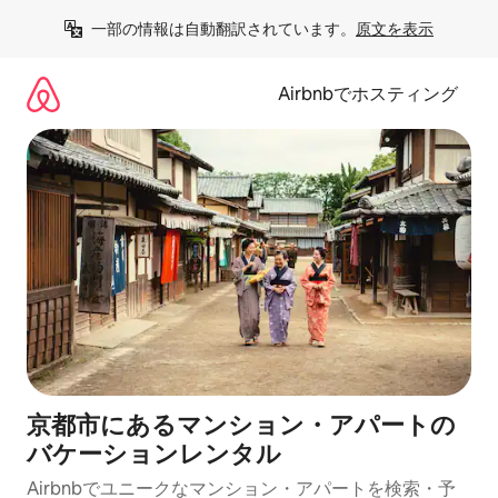
コ
一部の情報は自動翻訳されています。
原文を表示
ン
テ
ン
Airbnbでホスティング
ツ
に
ス
キ
ッ
プ
京都市にあるマンション・アパートの
バケーションレンタル
Airbnbでユニークなマンション・アパートを検索・予