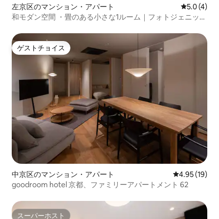
左京区のマンション・アパート
レビュー4
5.0 (4)
和モダン空間 ・畳のある小さな1ルーム｜フォトジェニック
な2人旅に｜ 徒歩 恵文社2分・圓光寺19分
ゲストチョイス
ゲストチョイス
中京区のマンション・アパート
レビュー19件
4.95 (19)
goodroom hotel 京都、ファミリーアパートメント 62
スーパーホスト