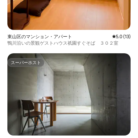
東山区のマンション・アパート
レビュー13
5.0 (13)
鴨川沿いの景観ゲストハウス祇園すぐそば ３０２室
スーパーホスト
スーパーホスト