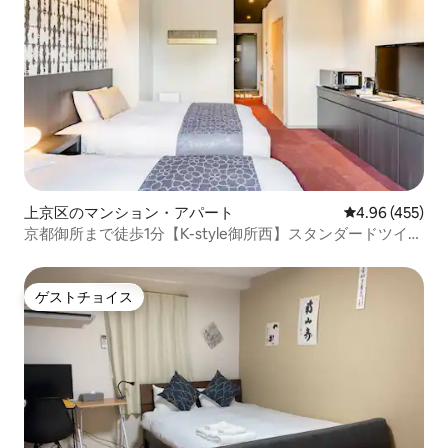
上京区のマンション・アパート
レビュー455件
4.96 (455)
京都御所まで徒歩1分【K-style御所西】スタンダードツイン
ルーム
ゲストチョイス
ゲストチョイス