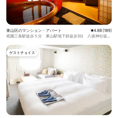
東山区のマンション・アパート
レビュー189件
4.88 (189)
祇園三条駅徒歩５分 東山駅地下鉄徒歩3分 八坂神社徒歩
8分 コンビニ徒歩2分【ゼロイン祇園三条】2階
ゲストチョイス
ゲストチョイス