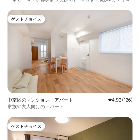
チン完備・洗濯機有
ゲストチョイス
ゲストチョイス
中京区のマンション・アパート
レビュー126件
4.92 (126)
家族や友人向けのアパート
ゲストチョイス
ゲストチョイス