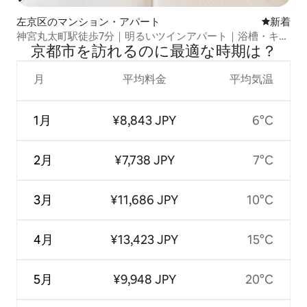
左京区のマンション・アパート
新しい宿
新着
神宮丸太町駅徒歩7分｜明るいツインアパート｜浴槽・キッ
京都市を訪⁠れ⁠るの⁠に最⁠適⁠な時⁠期⁠は⁠？
チン
月
平均料金
平均気温
1月
¥8,843 JPY
6°C
2月
¥7,738 JPY
7°C
3月
¥11,686 JPY
10°C
4月
¥13,423 JPY
15°C
5月
¥9,948 JPY
20°C