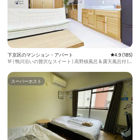
下京区のマンション・アパート
レビュー185
4.9 (185)
1F | 鴨川沿いの贅沢なスイート | 高野槙風呂 & 露天風呂付 |
七条駅・京都駅近く
スーパーホスト
スーパーホスト