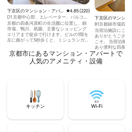
下京区のマンション・アパ
レビュー220件、5つ星中4.85
4.85 (220)
ート
D1 京都中心部、エレベーター、バルコニ
下京区のマンショ
ー、新設のバスルームとバスタブ、快適
京都の四条河原町の生活圏に位置し、錦
ト
B1京都錦市場四
な長期滞在、珍しい昭和時代のキッチン
市場、鴨川、祇園、主要なショッピング
エレベーター付き
当宿泊施設にご関
体験、錦市場、鴨川、祇園まで徒歩圏内
エリアまで徒歩で行けます。ビルの1階を
清水寺まで徒歩［
ありがとうござい
左に曲がって5秒歩くと、ミシュランガイ
ルベッド］
こそ。 当宿泊施
ドの隠しレストランとして推薦されてい
あり便利な四条河
る、あまり知られていない京都の古い町
京都市にあるマンション・アパートで
高島屋や錦市場ま
家レストランがあります。宿泊先を出る
あり、生活に必要
人気のアメニティ・設備
と、歴史的な雰囲気のある空間で、古都
非常に便利です。 なお、本客室は2026年
京都の味を味わうことができます。料理
に全面的な改装を
は美味しく、価格もかなりお手頃で、珍
体験がこれまで以
しい地元体験です。 また、ビルを出て右
なることをお知らせい
に曲がると、1分未満で、昔の町家の美食
改装では、特に日
レストランが軒を連ねる通り［鍵屋小路
した。テーマウォ
会館］があり、有名な関西名物料理も味
年磁器工場が製造
わうことができます。 階下にはセブンイ
用しています。磁
キッチン
Wi-Fi
レブンがあり、おにぎり、パン、コーヒ
まざまな色を呈し
ー、フルーツ、さまざまな食事の品揃え
の職人技です。 キッチン設備には日本の
が豊富です。徒歩3分ほどで、京都で最も
国際ブランドを使
お買い得で、コストパフォーマンスの高
のレッドドットデ
い[激安スーパー]があり、生鮮食品、海
ザインを採用し、