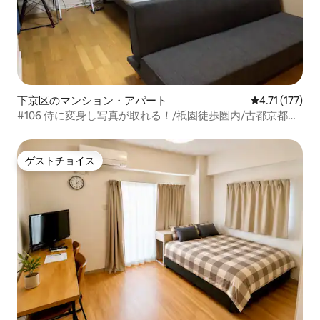
下京区のマンション・アパート
レビュー177
4.71 (177)
#106 侍に変身し写真が取れる！/祇園徒歩圏内/古都京都の
中心地/Free internet
ゲストチョイス
ゲストチョイス