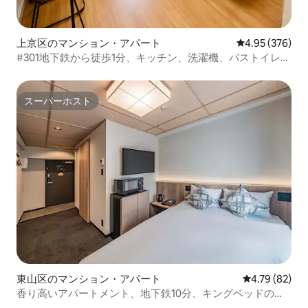
上京区のマンション・アパート
レビュー376件
4.95 (376)
#301地下鉄から徒歩1分、キッチン、洗濯機、バストイレ
別、鴨川徒歩圏、WiFi、コンビニスーパー近
スーパーホスト
スーパーホスト
東山区のマンション・アパート
レビュー82件
4.79 (82)
香り高いアパートメント、地下鉄10分、キングベッドのア
パートメント2