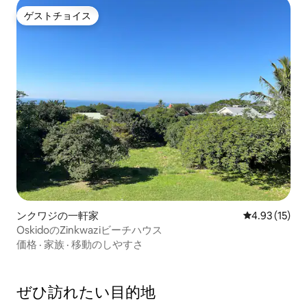
ゲストチョイス
ゲストチョイス
ンクワジの一軒家
レビュー15件
4.93 (15)
OskidoのZinkwaziビーチハウス
価格
·
家族
·
移動のしやすさ
ぜひ訪⁠れ⁠た⁠い目⁠的⁠地