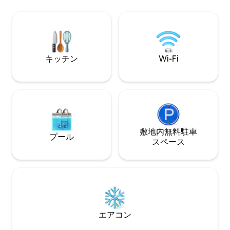
ングニ種の牛を眺めまし
動車が必要（10月～3月） - 完全セルフキ
ックな隠れ家、家
ャタリング、オフグリッド ビッグファイ
など、このコテー
ブの生息するブッシュとインド洋の海岸
で、リラックスで
線の両方を日帰り旅行で探索するのに最
適なロケーションにあります。
キッチン
Wi-Fi
敷地内無料駐⁠車
プール
ス⁠ペ⁠ー⁠ス
エアコン