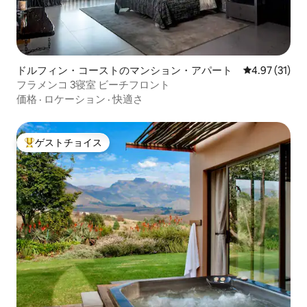
ドルフィン・コーストのマンション・アパート
レビュー31件
4.97 (31)
フラメンコ 3寝室 ビーチフロント
価格
·
ロケーション
·
快適さ
ゲストチョイス
大好評のゲストチョイスです。