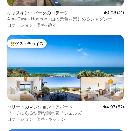
キャスキン・パークのコテージ
レビュー41件
4.98 (41)
Ama Casa - Hoopoe - 山の景色を楽しめるジャグジー
ロケーション
·
価格
·
静か
ゲストチョイス
大好評のゲストチョイスです。
バリートのマンション・アパート
レビュー62件
4.97 (62)
ビーチにある快適な隠れ家「シェルズ」
ロケーション
·
価格
·
キッチン