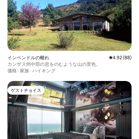
インペンドルの離れ
レビュー88件
4.92 (88)
カンザス州中部の息をのむような山の景色。
価格
·
家族
·
ハイキング
ゲストチョイス
ゲストチョイス