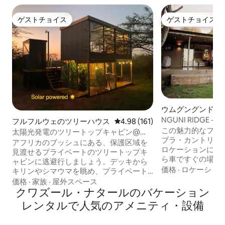
ゲストチョイス
ゲストチョイス
ゲストチョイス
ゲストチョイス
ウムグングンドロ
体の一軒家
NGUNI RIDGE
フルフルウェのツリーハウス
レビュー161件、5つ星中4.98
4.98 (161)
のファームコテー
この魅力的なファ
太陽光発電のツリートップキャビン@
ブラ・カントリー
Mudhouse Zululand
アフリカのブッシュにある、保護区域を
ロケーションにあ
見渡せるプライベートのツリートップキ
ら車ですぐの場所
ャビンに逃避行しましょう。デッキから
ェ、農場の露店、
価格
·
ロケーショ
キリンやシマウマを眺め、プライベート
ミーアンダーへ簡
プランジプールでくつろぎ、遠くから聞
価格
·
家族
·
屋外スペース
す。ここでは、職
こえるカバやハイエナの鳴き声に包まれ
クワズール・ナタールのバケーション
らアウトドアアド
て眠りにつきましょう。 - 長期滞在割引 -
レンタルで人気のアメニティ・設備
ゆるものを楽しめ
小屋No.1も同じくらい特別です！ - 素朴な
色を眺めて目を覚
魅力と快適さが融合 - 大雨の後は四輪駆