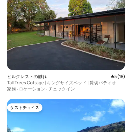
ヒルクレストの離れ
レビュー1
5 (18)
Tall Trees Cottage | キングサイズベッド | 貸切パティオ
家族
·
ロケーション
·
チェックイン
ゲストチョイス
ゲストチョイス