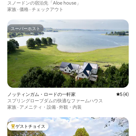
スノードンの宿泊先「Aloe house」
家族
·
価格
·
チェックアウト
スーパーホスト
スーパーホスト
ノッティンガム・ロードの一軒家
レビュー
5 (4)
スプリングローブダムの快適なファームハウス
家族
·
アメニティ・設備
·
外観・内装
ゲストチョイス
大好評のゲストチョイスです。