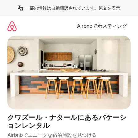
コ
一部の情報は自動翻訳されています。
原文を表示
ン
テ
ン
Airbnbでホスティング
ツ
に
ス
キ
ッ
プ
クワズール・ナタールにあるバケーシ
ョンレンタル
Airbnbでユニークな宿泊施設を見つける